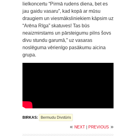
lielkoncertu “Pirmā rudens diena, bet es
jau gaidu vasaru”, kad kopā ar mūsu
draugiem un viesmāksliniekiem kāpsim uz
“Arēna Rīga” skatuves! Tas būs
neaizmirstams un pārsteigumu pilns šovs
divu stundu garumā,” uz vasaras
noslēguma vērienīgo pasākumu aicina
grupa.
BIRKAS:
Bermudu Divstūris
«
»
NEXT
|
PREVIOUS