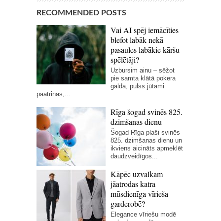
RECOMMENDED POSTS
Vai AI spēj iemācīties
blefot labāk nekā
pasaules labākie kāršu
spēlētāji?
Uzbursim ainu – sēžot
pie samta klātā pokera
galda, pulss jūtami
paātrinās,...
Rīga šogad svinēs 825.
dzimšanas dienu
Šogad Rīga plaši svinēs
825. dzimšanas dienu un
ikviens aicināts apmeklēt
daudzveidīgos...
Kāpēc uzvalkam
jāatrodas katra
mūsdienīga vīrieša
garderobē?
Elegance vīriešu modē