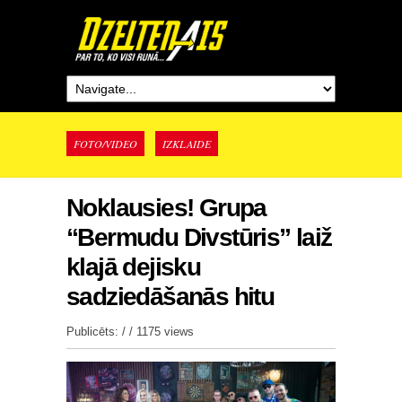
FOTO/VIDEO
IZKLAIDE
Noklausies! Grupa
“Bermudu Divstūris” laiž
klajā dejisku
sadziedāšanās hitu
Publicēts: / /
1175 views