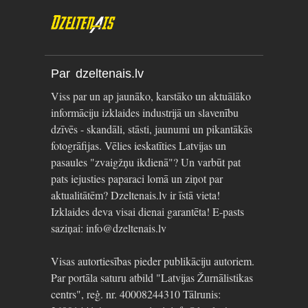
Par dzeltenais.lv
Viss par un ap jaunāko, karstāko un aktuālāko
informāciju izklaides industrijā un slavenību
dzīvēs - skandāli, stāsti, jaunumi un pikantākās
fotogrāfijas. Vēlies ieskatīties Latvijas un
pasaules "zvaigžņu ikdienā"? Un varbūt pat
pats iejusties paparaci lomā un ziņot par
aktualitātēm? Dzeltenais.lv ir īstā vieta!
Izklaides deva visai dienai garantēta! E-pasts
saziņai: info@dzeltenais.lv
Visas autortiesības pieder publikāciju autoriem.
Par portāla saturu atbild "Latvijas Žurnālistikas
centrs", reģ. nr. 40008244310 Tālrunis: