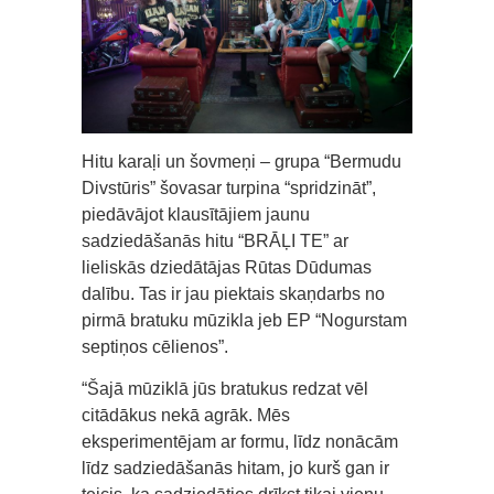
Hitu karaļi un šovmeņi – grupa “Bermudu
Divstūris” šovasar turpina “spridzināt”,
piedāvājot klausītājiem jaunu
sadziedāšanās hitu “BRĀĻI TE” ar
lieliskās dziedātājas Rūtas Dūdumas
dalību. Tas ir jau piektais skaņdarbs no
pirmā bratuku mūzikla jeb EP “Nogurstam
septiņos cēlienos”.
“Šajā mūziklā jūs bratukus redzat vēl
citādākus nekā agrāk. Mēs
eksperimentējam ar formu, līdz nonācām
līdz sadziedāšanās hitam, jo kurš gan ir