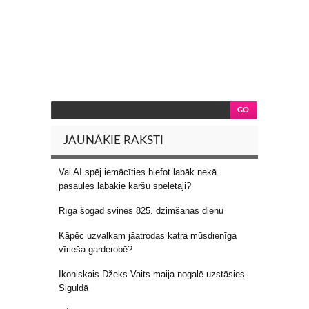
JAUNĀKIE RAKSTI
Vai AI spēj iemācīties blefot labāk nekā
pasaules labākie kāršu spēlētāji?
Rīga šogad svinēs 825. dzimšanas dienu
Kāpēc uzvalkam jāatrodas katra mūsdienīga
vīrieša garderobē?
Ikoniskais Džeks Vaits maija nogalē uzstāsies
Siguldā