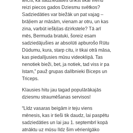
teicis, ka sadziedāties drīkst tikai vienu
reizi piecos gados Dziesmu svētkos?
Sadziedāties var biežāk un pat vajag –
brāļiem ar māsām, vienam ar otru, un kas
zina, varbūt iešķiļas dzirkstele? Tā arī
mēs, Bermuda bratuki, šoreiz esam
sadziedājušies ar absolūti apburošo Rūtu
Dūdumu, kura, starp citu, ir tikai otrā māsa,
kas piedalījusies mūsu videoklipā. Tas
nenotiek bieži, bet, ja notiek, tad viss ir pa
īstam,” pauž grupas dalībnieki Biceps un
Triceps.
Klausies hitu jau tagad populārākajās
dziesmu straumēšanas servisos!
“Līdz vasaras beigām ir teju viens
mēnesis, kas ir tieši tik daudz, lai paspētu
sadziedāties un lai jau 1. septembrī kopā
atnāktu uz mūsu līdz šim vērienīgāko