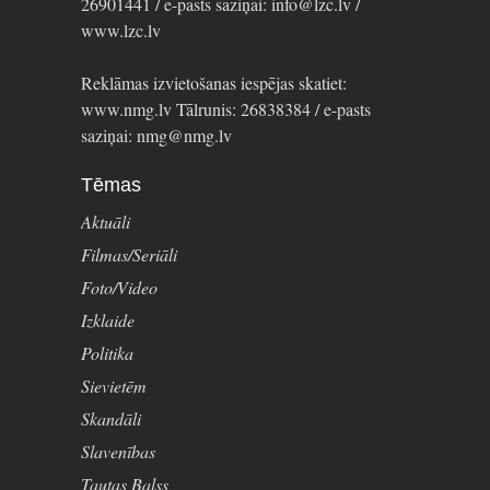
26901441 / e-pasts saziņai: info@lzc.lv /
www.lzc.lv
Reklāmas izvietošanas iespējas skatiet:
www.nmg.lv Tālrunis: 26838384 / e-pasts
saziņai: nmg@nmg.lv
Tēmas
Aktuāli
Filmas/Seriāli
Foto/Video
Izklaide
Politika
Sievietēm
Skandāli
Slavenības
Tautas Balss