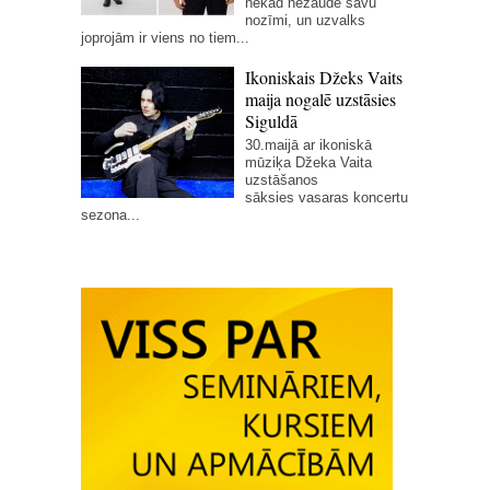
nekad nezaudē savu
nozīmi, un uzvalks
joprojām ir viens no tiem...
Ikoniskais Džeks Vaits
maija nogalē uzstāsies
Siguldā
30.maijā ar ikoniskā
mūziķa Džeka Vaita
uzstāšanos
sāksies vasaras koncertu
sezona...