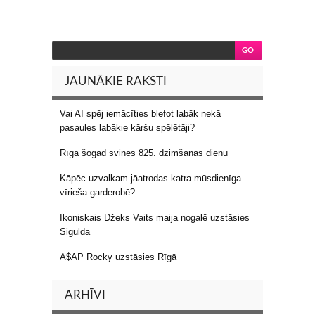
JAUNĀKIE RAKSTI
Vai AI spēj iemācīties blefot labāk nekā
pasaules labākie kāršu spēlētāji?
Rīga šogad svinēs 825. dzimšanas dienu
Kāpēc uzvalkam jāatrodas katra mūsdienīga
vīrieša garderobē?
Ikoniskais Džeks Vaits maija nogalē uzstāsies
Siguldā
A$AP Rocky uzstāsies Rīgā
ARHĪVI