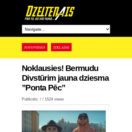
FOTO/VIDEO
IZKLAIDE
Noklausies! Bermudu
Divstūrim jauna dziesma
”Ponta Pēc”
Publicēts: / /
1524 views