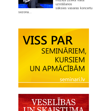
mūziķa Džeka Vaita
uzstāšanos
sāksies vasaras koncertu
sezona...