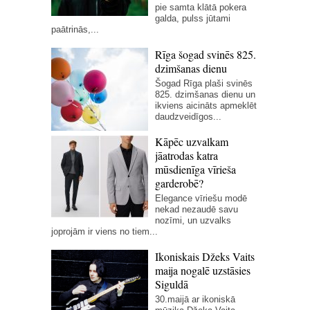
pie samta klātā pokera
galda, pulss jūtami
paātrinās,...
Rīga šogad svinēs 825.
dzimšanas dienu
Šogad Rīga plaši svinēs
825. dzimšanas dienu un
ikviens aicināts apmeklēt
daudzveidīgos...
Kāpēc uzvalkam
jāatrodas katra
mūsdienīga vīrieša
garderobē?
Elegance vīriešu modē
nekad nezaudē savu
nozīmi, un uzvalks
joprojām ir viens no tiem...
Ikoniskais Džeks Vaits
maija nogalē uzstāsies
Siguldā
30.maijā ar ikoniskā