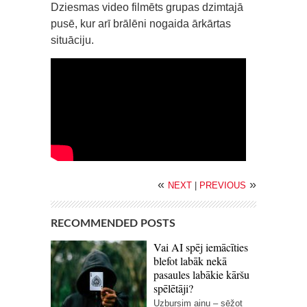
Dziesmas video filmēts grupas dzimtajā
pusē, kur arī brālēni nogaida ārkārtas
situāciju.
«
»
NEXT
|
PREVIOUS
RECOMMENDED POSTS
Vai AI spēj iemācīties
blefot labāk nekā
pasaules labākie kāršu
spēlētāji?
Uzbursim ainu – sēžot