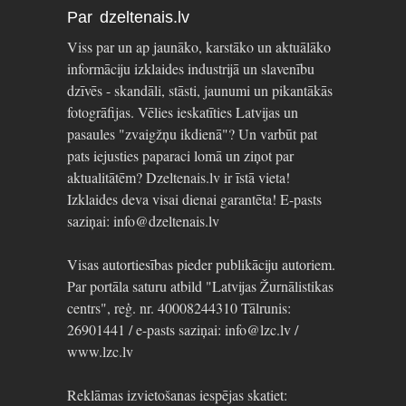
Par dzeltenais.lv
Viss par un ap jaunāko, karstāko un aktuālāko
informāciju izklaides industrijā un slavenību
dzīvēs - skandāli, stāsti, jaunumi un pikantākās
fotogrāfijas. Vēlies ieskatīties Latvijas un
pasaules "zvaigžņu ikdienā"? Un varbūt pat
pats iejusties paparaci lomā un ziņot par
aktualitātēm? Dzeltenais.lv ir īstā vieta!
Izklaides deva visai dienai garantēta! E-pasts
saziņai: info@dzeltenais.lv
Visas autortiesības pieder publikāciju autoriem.
Par portāla saturu atbild "Latvijas Žurnālistikas
centrs", reģ. nr. 40008244310 Tālrunis:
26901441 / e-pasts saziņai: info@lzc.lv /
www.lzc.lv
Reklāmas izvietošanas iespējas skatiet: