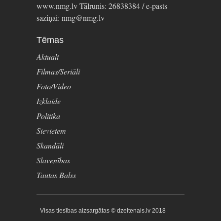
www.nmg.lv Tālrunis: 26838384 / e-pasts
saziņai: nmg@nmg.lv
Tēmas
Aktuāli
Filmas/Seriāli
Foto/Video
Izklaide
Politika
Sievietēm
Skandāli
Slavenības
Tautas Balss
Visas tiesības aizsargātas © dzeltenais.lv 2018