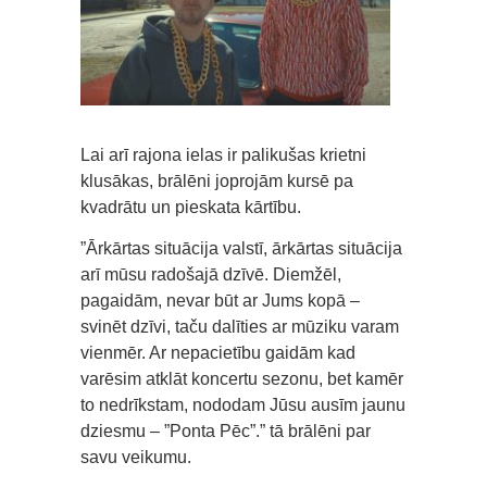
Lai arī rajona ielas ir palikušas krietni
klusākas, brālēni joprojām kursē pa
kvadrātu un pieskata kārtību.
”Ārkārtas situācija valstī, ārkārtas situācija
arī mūsu radošajā dzīvē. Diemžēl,
pagaidām, nevar būt ar Jums kopā –
svinēt dzīvi, taču dalīties ar mūziku varam
vienmēr. Ar nepacietību gaidām kad
varēsim atklāt koncertu sezonu, bet kamēr
to nedrīkstam, nododam Jūsu ausīm jaunu
dziesmu – ”Ponta Pēc”.” tā brālēni par
savu veikumu.