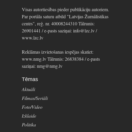
Visas autortiesības pieder publikāciju autoriem.
Par portāla saturu atbild "Latvijas Žurnālistikas
centrs", reģ. nr. 40008244310 Tālrunis:
26901441 / e-pasts saziņai: info@lzc.lv /
www.lzc.lv
Reklāmas izvietošanas iespējas skatiet:
www.nmg.lv Tālrunis: 26838384 / e-pasts
saziņai: nmg@nmg.lv
Tēmas
Aktuāli
Filmas/Seriāli
Foto/Video
Izklaide
Politika