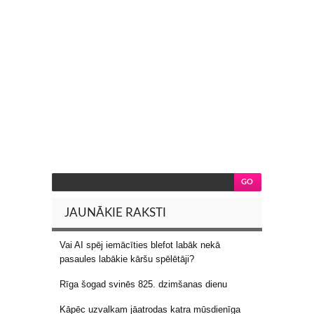
JAUNĀKIE RAKSTI
Vai AI spēj iemācīties blefot labāk nekā
pasaules labākie kāršu spēlētāji?
Rīga šogad svinēs 825. dzimšanas dienu
Kāpēc uzvalkam jāatrodas katra mūsdienīga