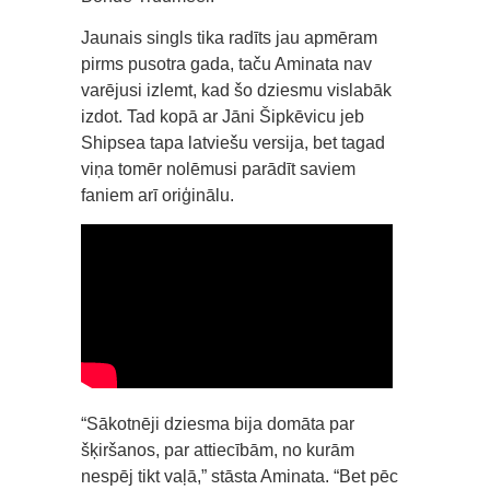
Jaunais singls tika radīts jau apmēram
pirms pusotra gada, taču Aminata nav
varējusi izlemt, kad šo dziesmu vislabāk
izdot. Tad kopā ar Jāni Šipkēvicu jeb
Shipsea tapa latviešu versija, bet tagad
viņa tomēr nolēmusi parādīt saviem
faniem arī oriģinālu.
“Sākotnēji dziesma bija domāta par
šķiršanos, par attiecībām, no kurām
nespēj tikt vaļā,” stāsta Aminata. “Bet pēc