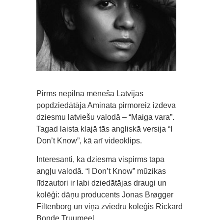
Pirms nepilna mēneša Latvijas
popdziedātāja Aminata pirmoreiz izdeva
dziesmu latviešu valodā – “Maiga vara”.
Tagad laista klajā tās angliskā versija “I
Don’t Know”, kā arī videoklips.
Interesanti, ka dziesma vispirms tapa
angļu valodā. “I Don’t Know” mūzikas
līdzautori ir labi dziedātājas draugi un
kolēģi: dāņu producents Jonas Brøgger
Filtenborg un viņa zviedru kolēģis Rickard
Bonde Truumeel.