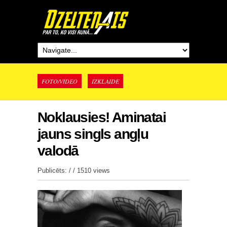
FOTO/VIDEO
IZKLAIDE
Noklausies! Aminatai
jauns singls angļu
valodā
Publicēts: / /
1510 views