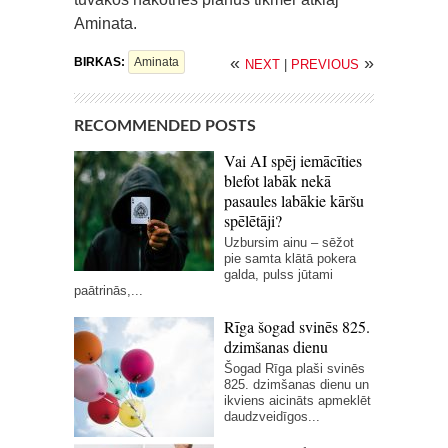
Aminata.
«
»
BIRKAS:
Aminata
NEXT
|
PREVIOUS
RECOMMENDED POSTS
Vai AI spēj iemācīties
blefot labāk nekā
pasaules labākie kāršu
spēlētāji?
Uzbursim ainu – sēžot
pie samta klātā pokera
galda, pulss jūtami
paātrinās,...
Rīga šogad svinēs 825.
dzimšanas dienu
Šogad Rīga plaši svinēs
825. dzimšanas dienu un
ikviens aicināts apmeklēt
daudzveidīgos...