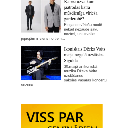
Kāpēc uzvalkam
jāatrodas katra
mūsdienīga vīrieša
garderobē?
Elegance vīriešu modē
nekad nezaudē savu
nozīmi, un uzvalks
joprojām ir viens no tiem...
Ikoniskais Džeks Vaits
maija nogalē uzstāsies
Siguldā
30.maijā ar ikoniskā
mūziķa Džeka Vaita
uzstāšanos
sāksies vasaras koncertu
sezona...