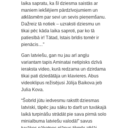
laika sapratu, ka šī dziesma saistās ar
maniem iekšējiem pārdzīvojumiem un
atklāsmēm par sevi un sevis pieņemšanu.
Dažreiz tā notiek – uzraksti dziesmu un
tikai pēc kāda laika saproti, par ko tā
patiesībā ir! Tātad, īstais brīdis tomēr ir
pienācis…”
Gan latviešu, gan nu jau arī angļu
variantam tapis Aminatai netipisks dzīvā
ieraksta video, kurā redzama un dzirdama
tikai pati dziedātāja un klavieres. Abus
videoklipus režisējusi Jūlija Baikova jeb
Julia Kova.
“Šobrīd jūtu iedvesmu rakstīt dziesmas
latviski, tāpēc jau sāku to darīt un tuvākajā
laikā turpināšu strādāt pie sava pirmā solo
minialbuma latviešu valodā!” savus
tuvākos nākotnes plānus tikmēr atklāj