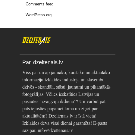
Comments feed
WordPress.org
Par dzeltenais.lv
Viss par un ap jaunāko, karstāko un aktuālāko
informāciju izklaides industrijā un slavenību
dzīvēs - skandāli, stāsti, jaunumi un pikantākās
fotogrāfijas. Vēlies ieskatīties Latvijas un
pasaules "zvaigžņu ikdienā"? Un varbūt pat
pats iejusties paparaci lomā un ziņot par
aktualitātēm? Dzeltenais.lv ir īstā vieta!
Izklaides deva visai dienai garantēta! E-pasts
saziņai: info@dzeltenais.lv