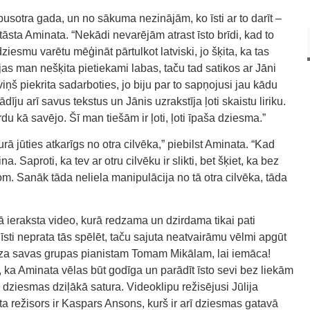
sotra gada, un no sākuma nezinājām, ko īsti ar to darīt –
tāsta Aminata. “Nekādi nevarējām atrast īsto brīdi, kad to
iesmu varētu mēģināt pārtulkot latviski, jo šķita, ka tas
ijas man nešķita pietiekami labas, taču tad satikos ar Jāni
viņš piekrita sadarboties, jo biju par to sapņojusi jau kādu
dīju arī savus tekstus un Jānis uzrakstīja ļoti skaistu liriku.
ārdu kā savējo. Šī man tiešām ir ļoti, ļoti īpaša dziesma.”
urā jūties atkarīgs no otra cilvēka,” piebilst Aminata. “Kad
a. Saproti, ka tev ar otru cilvēku ir slikti, bet šķiet, ka bez
rom. Sanāk tāda neliela manipulācija no tā otra cilvēka, tāda
ā ieraksta video, kurā redzama un dzirdama tikai pati
īsti neprata tās spēlēt, taču sajuta neatvairāmu vēlmi apgūt
za savas grupas pianistam Tomam Mikālam, lai iemāca!
, ka Aminata vēlas būt godīga un parādīt īsto sevi bez liekām
dziesmas dziļākā satura. Videoklipu režisējusi Jūlija
ta režisors ir Kaspars Ansons, kurš ir arī dziesmas gatavā