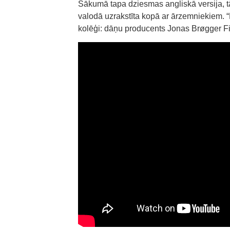
Sākumā tapa dziesmas angliskā versija, t
valodā uzrakstīta kopā ar ārzemniekiem. “M
kolēģi: dāņu producents Jonas Brøgger Fi