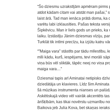
“Šo dziesmu uzrakstījām apmēram pirms pu
atdot kādam citam vai atstāt man pašai,” s
laist ārā. Tad man ienāca prātā doma, ka dz
varētu labi izklausīties. Pašas teksta vers
Šipkēvicu. Man ir liels gods un prieks, ka 
laiku. Izstāstīju Jānim dziesmas vīziju, parā
Turklāt tik intīmi precīzu, ka izjūtu katru v
“”Maiga vara” stāstīts par tādu mīlestību, k
mīli kādu, kurš, iespējams, tevi morāli sāpin
viņa būs vēl sliktāk, tāpēc neej no viņa p
maiga vara…”
Dziesmai tapis arī Aminatai netipisks dzīv
dziedātāja un klavieres. Līdz šim Aminata 
šā mūzikas instrumenta nianses un palūd
Askētiskajā video vēl vairāk akcentēts tas
ārišķībām, kas tikai novērstu uzmanību no 
Baikova jeb Julia Kova, bet skaņas ieraks