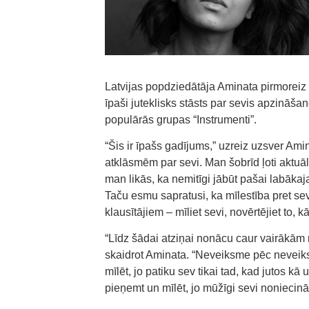
Latvijas popdziedātāja Aminata pirmoreiz l
īpaši juteklisks stāsts par sevis apzināša
populārās grupas “Instrumenti”.
“Šis ir īpašs gadījums,” uzreiz uzsver Ami
atklāsmēm par sevi. Man šobrīd ļoti aktuāl
man likās, ka nemitīgi jābūt pašai labākajai
Taču esmu sapratusi, ka mīlestība pret sev
klausītājiem – mīliet sevi, novērtējiet to, k
“Līdz šādai atziņai nonācu caur vairākām 
skaidrot Aminata. “Neveiksme pēc neveiksm
mīlēt, jo patiku sev tikai tad, kad jutos kā 
pieņemt un mīlēt, jo mūžīgi sevi nonieci