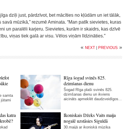
a dziļi just, pārdzīvot, bet mācīties no kļūdām un iet tālāk,
us savā mūzikā,” rezumē Aminata. “Man patīk sievietes, kuras
ni un paralēli karjeru. Sievietes, kurām ir skaidrs, kas dzīvē
zību, viņas tiek galā ar visu. Vēlos viņām līdzināties.”
«
»
NEXT
|
PREVIOUS
blefot
Rīga šogad svinēs 825.
bākie
dzimšanas dienu
Šogad Rīga plaši svinēs 825.
dzimšanas dienu un ikviens
ie samta
aicināts apmeklēt daudzveidīgos...
 jūtami
das katra
Ikoniskais Džeks Vaits maija
derobē?
nogalē uzstāsies Siguldā
nekad
30.maijā ar ikoniskā mūziķa