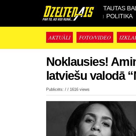
TAUTAS BA
POLITIKA
AKTUĀLI
FOTO/VIDEO
IZKLA
Noklausies! Amin
latviešu valodā 
Publicēts: / /
1616 views