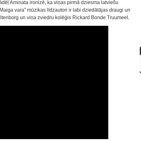
ādēļ Aminata ironizē, ka viņas pirmā dziesma latviešu
aiga vara” mūzikas līdzautori ir labi dziedātājas draugi un
ltenborg un viņa zviedru kolēģis Rickard Bonde Truumeel.