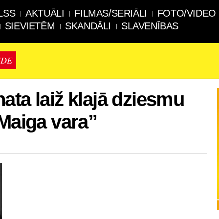
LSS
AKTUĀLI
FILMAS/SERIĀLI
FOTO/VIDEO
SIEVIETĒM
SKANDĀLI
SLAVENĪBAS
IDE
ata laiž klajā dziesmu
“Maiga vara”