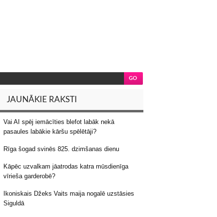
JAUNĀKIE RAKSTI
Vai AI spēj iemācīties blefot labāk nekā
pasaules labākie kāršu spēlētāji?
Rīga šogad svinēs 825. dzimšanas dienu
Kāpēc uzvalkam jāatrodas katra mūsdienīga
vīrieša garderobē?
Ikoniskais Džeks Vaits maija nogalē uzstāsies
Siguldā