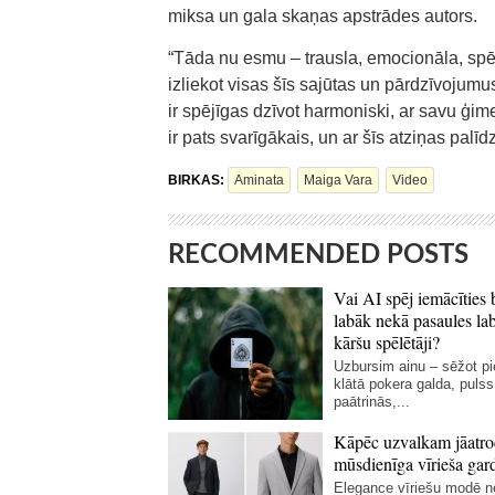
miksa un gala skaņas apstrādes autors.
“Tāda nu esmu – trausla, emocionāla, spējīg
izliekot visas šīs sajūtas un pārdzīvojum
ir spējīgas dzīvot harmoniski, ar savu ģime
ir pats svarīgākais, un ar šīs atziņas palīd
BIRKAS:
Aminata
Maiga Vara
Video
RECOMMENDED POSTS
Vai AI spēj iemācīties 
labāk nekā pasaules la
kāršu spēlētāji?
Uzbursim ainu – sēžot p
klātā pokera galda, pulss
paātrinās,...
Kāpēc uzvalkam jāatro
mūsdienīga vīrieša gar
Elegance vīriešu modē 