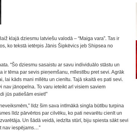
aiž klajā dziesmu latviešu valodā – “Maiga vara”. Tas ir
nos, ko tekstā ietērpis Jānis Šipkēvics jeb Shipsea no
nata. “Šo dziesmu sasaistu ar savu individuālo stāstu un
a ir tēma par sevis pieņemšanu, mīlestību pret sevi. Agrāk
, lai kāds mani mīlētu un cienītu. Tajā skaitā es pati sevi.
i nav jānopelna. To varu ieteikt arī visiem saviem
ādi jūs patiešām esiet!”
neveiksmēm,” līdz šim sava intīmākā singla būtību turpina
es līdz pārvērtos par cilvēku, ko pati nevarētu cienīt un
uzvarētāja. Un šādā veidā, iedzīta stūrī, biju spiesta sākt sevi
nāt nav iespējams…”