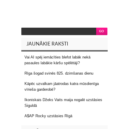
JAUNĀKIE RAKSTI
Vai AI spēj iemācīties blefot labāk nekā
pasaules labākie kāršu spēlētāji?
Rīga šogad svinēs 825. dzimšanas dienu
Kāpēc uzvalkam jāatrodas katra mūsdienīga
vīrieša garderobē?
Ikoniskais Džeks Vaits maija nogalē uzstāsies
Siguldā
A$AP Rocky uzstāsies Rīgā