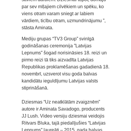
par sev mīļajiem cilvēkiem un spēku, ko
viens otram varam sniegt ar labiem
vārdiem, ticību otram, uzmundrinājumu ”,
stāsta Aminata.
Mediju grupas “TV3 Group” svinīgā
godināšanas ceremonija ”Latvijas
Lepnums” šogad norisināsies 18. reizi un
pirmo reizi tā tiks aizvadīta Latvijas
Republikas proklamēšanas gadadienā 18.
novembrī, uzsverot visu goda balvas
kandidātu ieguldījumu Latvijas valsts
stiprināšanā.
Dziesmas “Uz neatklātām zvaigznēm”
autore ir Aminata Savadogo, producents
JJ Lush. Video versiju dziesmai veidojis
Ritvars Bluka, tajā piedalījušies “Latvijas
Lepnums” laureāti – 2015. gada balvas