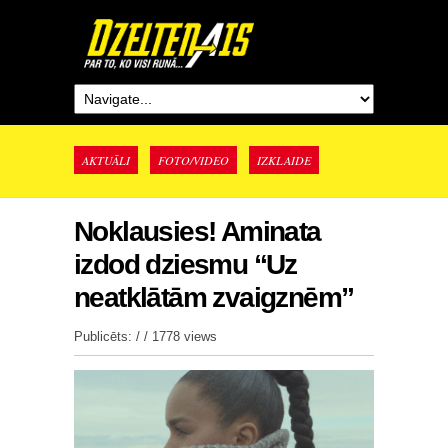
AKTUĀLI
FOTO/VIDEO
IZKLAIDE
Noklausies! Aminata
izdod dziesmu “Uz
neatklātām zvaigznēm”
Publicēts: / /
1778 views