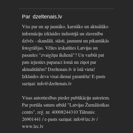
Par dzeltenais.lv
Viss par un ap jaunāko, karstāko un aktuālāko
informāciju izklaides industrijā un slavenību
dzīvēs - skandāli, stāsti, jaunumi un pikantākās
fotogrāfijas. Vēlies ieskatīties Latvijas un
pasaules "zvaigžņu ikdienā"? Un varbūt pat
pats iejusties paparaci lomā un ziņot par
aktualitātēm? Dzeltenais.lv ir īstā vieta!
Izklaides deva visai dienai garantēta! E-pasts
saziņai: info@dzeltenais.lv
Visas autortiesības pieder publikāciju autoriem.
Par portāla saturu atbild "Latvijas Žurnālistikas
centrs", reģ. nr. 40008244310 Tālrunis:
26901441 / e-pasts saziņai: info@lzc.lv /
www.lzc.lv