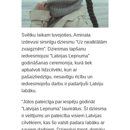
Svētku laikam tuvojoties, Aminata
izdevusi sirsnīgu dziesmu “Uz neatklātām
zvaigznēm”. Dziesmas tapšanu
iedvesmojusi “Latvijas Lepnuma”
godināšanas ceremonija, kurā tiek
apbalvoti līdzcilvēki, kuri ar
pašaizliedzīgu, nesavtīgu rīcību un
iedvesmojošu darbu ir padarījuši Latviju
labāku.
“Jūtos pateicīga par iespēju godināt
“Latvijas Lepnuma” laureātus. Šī dziesma
ir veltījums un pateicība visiem Latvijas
cilvēkiem, kas šo valsti padara labāku ar
saviem darbiem. Dziesmai topot, domāju