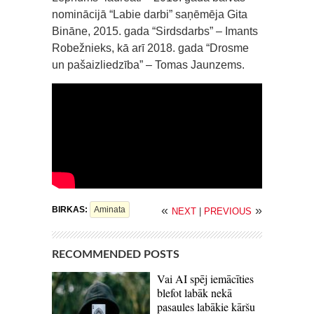
nominācijā “Labie darbi” saņēmēja Gita
Bināne, 2015. gada “Sirdsdarbs” – Imants
Robežnieks, kā arī 2018. gada “Drosme
un pašaizliedzība” – Tomas Jaunzems.
«
»
BIRKAS:
Aminata
NEXT
|
PREVIOUS
RECOMMENDED POSTS
Vai AI spēj iemācīties
blefot labāk nekā
pasaules labākie kāršu