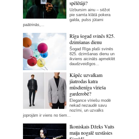
spēlētāji?
Uzbursim ainu – sēžot
pie samta klātā pokera
galda, pulss jūtami
paātrinās,...
Rīga šogad svinēs 825.
dzimšanas dienu
Šogad Rīga plaši svinēs
825. dzimšanas dienu un
ikviens aicināts apmeklēt
daudzveidīgos...
Kāpēc uzvalkam
jāatrodas katra
mūsdienīga vīrieša
garderobē?
Elegance vīriešu modē
nekad nezaudē savu
nozīmi, un uzvalks
joprojām ir viens no tiem...
Ikoniskais Džeks Vaits
maija nogalē uzstāsies
Siguldā