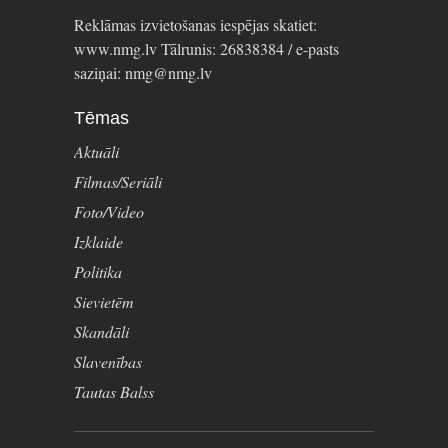
Reklāmas izvietošanas iespējas skatiet:
www.nmg.lv Tālrunis: 26838384 / e-pasts
saziņai: nmg@nmg.lv
Tēmas
Aktuāli
Filmas/Seriāli
Foto/Video
Izklaide
Politika
Sievietēm
Skandāli
Slavenības
Tautas Balss