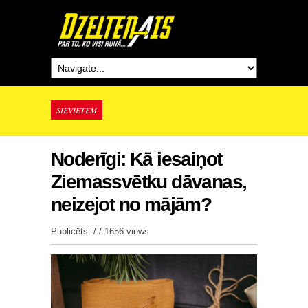
SIEVIETĒM
Noderīgi: Kā iesaiņot
Ziemassvētku dāvanas,
neizejot no mājām?
Publicēts: / /
1656 views