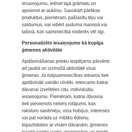
iesaiņojumu, ietinot tajā grāmatu un
apsienot ar aukliņu. Savukārt pārtikas
produktus, piemēram, pašlasītu tēju vai
saldumus, var iebērt auduma maisiņā vai
tašiņā, kas saimniecībā noderēs vēl ilgi.
Personalizēts iesaiņojums kā kopīga
ģimenes aktivitāte
Apdāvināšanas prieku iespējams pārvērst
arī jautrā un izzinošā aktivitātē visai
ģimenei. Ja mājsaimniecības ietvaros tiek
apdāvināti vairāki cilvēki, ieteicams katrai
dāvanai izvelēties citu, individuālu
iesaiņojumu. Piemēram, katrai dāvanai
tiek pievienots neliels rotājums, kas
raksturo saņēmēju, viņa hobijus, intereses
vai pat norāda uz mīļāko ēdienu.
Iepazīstoties ar visām dāvanām, ģimenes
locekļi kopīgi varēs apspriesties un minēt,