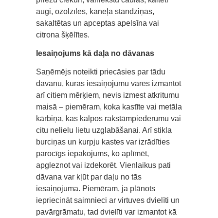
augi, ozolzīles, kanēļa standziņas,
sakaltētas un apceptas apelsīna vai
citrona šķēlītes.
Iesaiņojums kā daļa no dāvanas
Saņēmējs noteikti priecāsies par tādu
dāvanu, kuras iesaiņojumu varēs izmantot
arī citiem mērķiem, nevis izmest atkritumu
maisā – piemēram, koka kastīte vai metāla
kārbiņa, kas kalpos rakstāmpiederumu vai
citu nelielu lietu uzglabāšanai. Arī stikla
burciņas un kurpju kastes var izrādīties
parocīgs iepakojums, ko aplīmēt,
apgleznot vai izdekorēt. Vienlaikus pati
dāvana var kļūt par daļu no tās
iesaiņojuma. Piemēram, ja plānots
iepriecināt saimnieci ar virtuves dvielīti un
pavārgrāmatu, tad dvielīti var izmantot kā