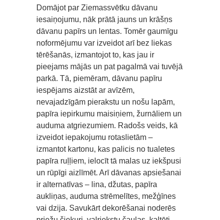
Domājot par Ziemassvētku dāvanu
iesaiņojumu, nāk prātā jauns un krāšņs
dāvanu papīrs un lentas. Tomēr gaumīgu
noformējumu var izveidot arī bez liekas
tērēšanās, izmantojot to, kas jau ir
pieejams mājās un pat pagalmā vai tuvējā
parkā. Tā, piemēram, dāvanu papīru
iespējams aizstāt ar avīzēm,
nevajadzīgām pierakstu un nošu lapām,
papīra iepirkumu maisiņiem, žurnāliem un
auduma atgriezumiem. Radošs veids, kā
izveidot iepakojumu rotaslietām –
izmantot kartonu, kas palicis no tualetes
papīra ruļļiem, ielocīt tā malas uz iekšpusi
un rūpīgi aizlīmēt. Arī dāvanas apsiešanai
ir alternatīvas – lina, džutas, papīra
aukliņas, auduma strēmelītes, mežģīnes
vai dzija. Savukārt dekorēšanai noderēs
priežu čiekuri, valriekstu čaulas, kaltēti