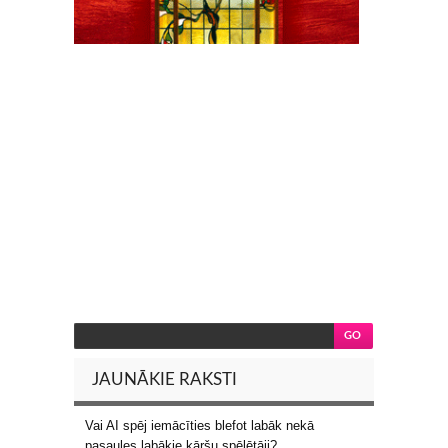
JAUNĀKIE RAKSTI
Vai AI spēj iemācīties blefot labāk nekā
pasaules labākie kāršu spēlētāji?