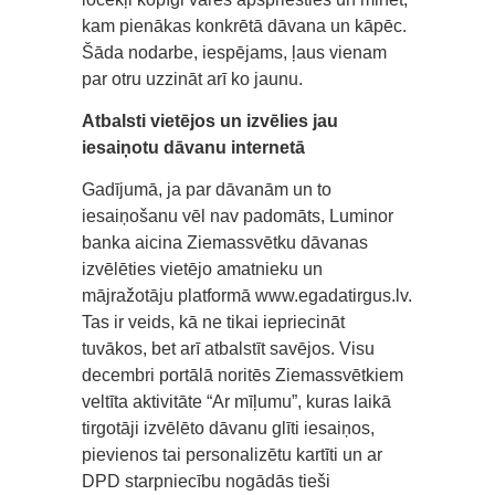
kam pienākas konkrētā dāvana un kāpēc.
Šāda nodarbe, iespējams, ļaus vienam
par otru uzzināt arī ko jaunu.
Atbalsti vietējos un izvēlies jau
iesaiņotu dāvanu internetā
Gadījumā, ja par dāvanām un to
iesaiņošanu vēl nav padomāts, Luminor
banka aicina Ziemassvētku dāvanas
izvēlēties vietējo amatnieku un
mājražotāju platformā www.egadatirgus.lv.
Tas ir veids, kā ne tikai iepriecināt
tuvākos, bet arī atbalstīt savējos. Visu
decembri portālā noritēs Ziemassvētkiem
veltīta aktivitāte “Ar mīļumu”, kuras laikā
tirgotāji izvēlēto dāvanu glīti iesaiņos,
pievienos tai personalizētu kartīti un ar
DPD starpniecību nogādās tieši