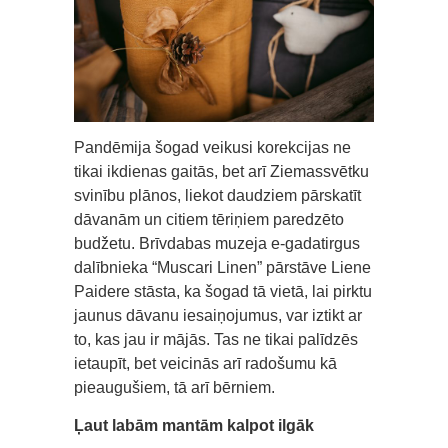
Pandēmija šogad veikusi korekcijas ne
tikai ikdienas gaitās, bet arī Ziemassvētku
svinību plānos, liekot daudziem pārskatīt
dāvanām un citiem tēriņiem paredzēto
budžetu. Brīvdabas muzeja e-gadatirgus
dalībnieka “Muscari Linen” pārstāve Liene
Paidere stāsta, ka šogad tā vietā, lai pirktu
jaunus dāvanu iesaiņojumus, var iztikt ar
to, kas jau ir mājās. Tas ne tikai palīdzēs
ietaupīt, bet veicinās arī radošumu kā
pieaugušiem, tā arī bērniem.
Ļaut labām mantām kalpot ilgāk