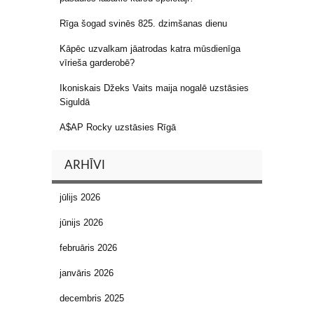
Rīga šogad svinēs 825. dzimšanas dienu
Kāpēc uzvalkam jāatrodas katra mūsdienīga
vīrieša garderobē?
Ikoniskais Džeks Vaits maija nogalē uzstāsies
Siguldā
A$AP Rocky uzstāsies Rīgā
ARHĪVI
jūlijs 2026
jūnijs 2026
februāris 2026
janvāris 2026
decembris 2025