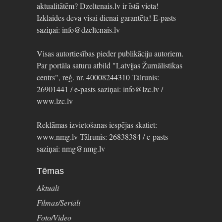
aktualitātēm? Dzeltenais.lv ir īstā vieta!
Izklaides deva visai dienai garantēta! E-pasts
saziņai: info@dzeltenais.lv
Visas autortiesības pieder publikāciju autoriem.
Par portāla saturu atbild "Latvijas Žurnālistikas
centrs", reģ. nr. 40008244310 Tālrunis:
26901441 / e-pasts saziņai: info@lzc.lv /
www.lzc.lv
Reklāmas izvietošanas iespējas skatiet:
www.nmg.lv Tālrunis: 26838384 / e-pasts
saziņai: nmg@nmg.lv
Tēmas
Aktuāli
Filmas/Seriāli
Foto/Video