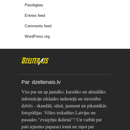
Pieslēgties
Entries feed
Comments feed
WordPress.org
Par dzeltenais.lv
Viss par un ap jaunāko, karstāko un aktuālāko
informāciju izklaides industrijā un slavenību
dzīvēs - skandāli, stāsti, jaunumi un pikantākās
fotogrāfijas. Vēlies ieskatīties Latvijas un
pasaules "zvaigžņu ikdienā"? Un varbūt pat
pats iejusties paparaci lomā un ziņot par