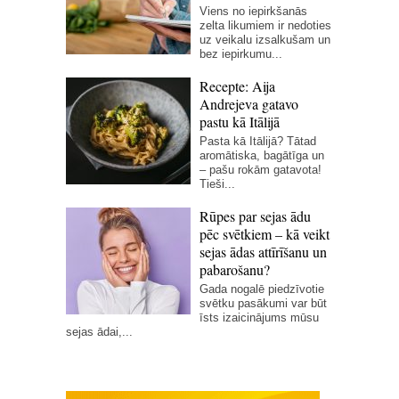
Viens no iepirkšanās
zelta likumiem ir nedoties
uz veikalu izsalkušam un
bez iepirkumu...
Recepte: Aija
Andrejeva gatavo
pastu kā Itālijā
Pasta kā Itālijā? Tātad
aromātiska, bagātīga un
– pašu rokām gatavota!
Tieši...
Rūpes par sejas ādu
pēc svētkiem – kā veikt
sejas ādas attīrīšanu un
pabarošanu?
Gada nogalē piedzīvotie
svētku pasākumi var būt
īsts izaicinājums mūsu
sejas ādai,...