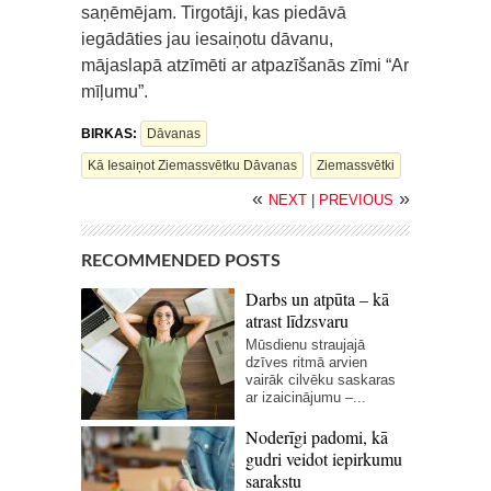
saņēmējam. Tirgotāji, kas piedāvā
iegādāties jau iesaiņotu dāvanu,
mājaslapā atzīmēti ar atpazīšanās zīmi “Ar
mīļumu”.
BIRKAS:
Dāvanas
Kā Iesaiņot Ziemassvētku Dāvanas
Ziemassvētki
«
»
NEXT
|
PREVIOUS
RECOMMENDED POSTS
Darbs un atpūta – kā
atrast līdzsvaru
Mūsdienu straujajā
dzīves ritmā arvien
vairāk cilvēku saskaras
ar izaicinājumu –...
Noderīgi padomi, kā
gudri veidot iepirkumu
sarakstu