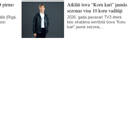
D pirmo
Atklāti šova “Koru kari” jaunās
sezonas visu 10 koru vadītāji
ālā (Rīgā,
2026. gada pavasarī TV3 ēterā
eizi
būs skatāma iemīļotā šova “Koru
kari” jaunā sezona,...