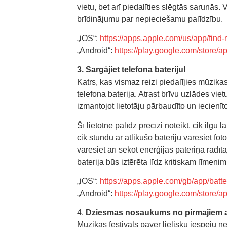
vietu, bet arī piedalīties slēgtās sarunās. 
brīdinājumu par nepieciešamu palīdzību.
„iOS“:
https://apps.apple.com/us/app/find
„Android“:
https://play.google.com/store/a
3. Sargājiet telefona bateriju!
Katrs, kas vismaz reizi piedalījies mūzikas
telefona baterija. Atrast brīvu uzlādes vietu
izmantojot lietotāju pārbaudīto un iecienīto
Šī lietotne palīdz precīzi noteikt, cik ilg
cik stundu ar atlikušo bateriju varēsiet foto
varēsiet arī sekot enerģijas patēriņa rādīt
baterija būs iztērēta līdz kritiskam līmenim
„iOS“:
https://apps.apple.com/gb/app/bat
„Android“:
https://play.google.com/store/a
4.
Dziesmas nosaukums no pirmajiem 
Mūzikas festivāls paver lielisku iespēju n