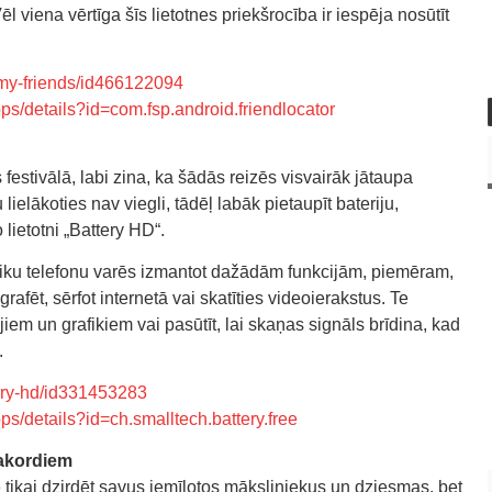
Vēl viena vērtīga šīs lietotnes priekšrocība ir iespēja nosūtīt
-my-friends/id466122094
pps/details?id=com.fsp.android.friendlocator
 festivālā, labi zina, ka šādās reizēs visvairāk jātaupa
 lielākoties nav viegli, tādēļ labāk pietaupīt bateriju,
 lietotni „Battery HD“.
u laiku telefonu varēs izmantot dažādām funkcijām, piemēram,
grafēt, sērfot internetā vai skatīties videoierakstus. Te
ājiem un grafikiem vai pasūtīt, lai skaņas signāls brīdina, kad
.
tery-hd/id331453283
pps/details?id=ch.smalltech.battery.free
akordiem
e tikai dzirdēt savus iemīļotos māksliniekus un dziesmas, bet