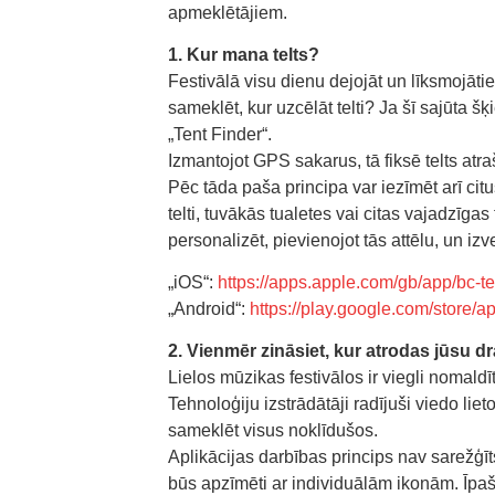
apmeklētājiem.
1. Kur mana telts?
Festivālā visu dienu dejojāt un līksmojāti
sameklēt, kur uzcēlāt telti? Ja šī sajūta š
„Tent Finder“.
Izmantojot GPS sakarus, tā fiksē telts atra
Pēc tāda paša principa var iezīmēt arī ci
telti, tuvākās tualetes vai citas vajadzīgas
personalizēt, pievienojot tās attēlu, un izv
„iOS“:
https://apps.apple.com/gb/app/bc-t
„Android“:
https://play.google.com/store/a
2. Vienmēr zināsiet, kur atrodas jūsu d
Lielos mūzikas festivālos ir viegli nomald
Tehnoloģiju izstrādātāji radījuši viedo lie
sameklēt visus noklīdušos.
Aplikācijas darbības princips nav sarežģīt
būs apzīmēti ar individuālām ikonām. Īpaši ē