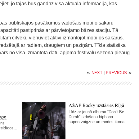
dējiet, jo tajās būs gandrīz visa aktuālā informācija, kas
dabas publiskajos pasākumos vadošais mobilo sakaru
apacitāti pastiprinās ar pārvietojamo bāzes staciju. Tā
skaitam cilvēku vienuviet aktīvi izmantojot mobilos sakarus.
redzētajā ar radiem, draugiem un paziņām. Tīkla statistika
svars no visa izmantotā datu apjoma festivālu sezonā pieaug
«
»
NEXT
|
PREVIOUS
A$AP Rocky uzstāsies Rīgā
Līdz ar jaunā albuma “Don’t Be
Dumb” izdošanu hiphopa
825.
superzvaigzne un modes ikona...
ens
eidīgos...