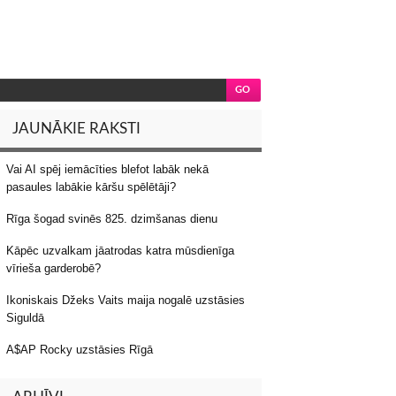
JAUNĀKIE RAKSTI
Vai AI spēj iemācīties blefot labāk nekā
pasaules labākie kāršu spēlētāji?
Rīga šogad svinēs 825. dzimšanas dienu
Kāpēc uzvalkam jāatrodas katra mūsdienīga
vīrieša garderobē?
Ikoniskais Džeks Vaits maija nogalē uzstāsies
Siguldā
A$AP Rocky uzstāsies Rīgā