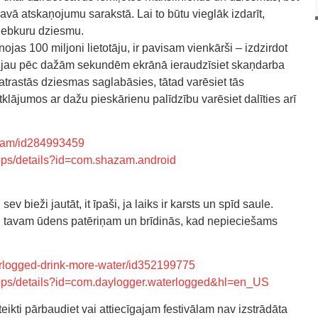
savā atskaņojumu sarakstā. Lai to būtu vieglāk izdarīt,
 jebkuru dziesmu.
nojas 100 miljoni lietotāju, ir pavisam vienkārši – izdzirdot
n jau pēc dažām sekundēm ekrānā ieraudzīsiet skaņdarba
atrastās dziesmas saglabāsies, tātad varēsiet tās
tklājumos ar dažu pieskārienu palīdzību varēsiet dalīties arī
azam/id284993459
apps/details?id=com.shazam.android
v bieži jautāt, it īpaši, ja laiks ir karsts un spīd saule.
dzi tavam ūdens patēriņam un brīdinās, kad nepieciešams
erlogged-drink-more-water/id352199775
/apps/details?id=com.daylogger.waterlogged&hl=en_US
eikti pārbaudiet vai attiecīgajam festivālam nav izstrādāta