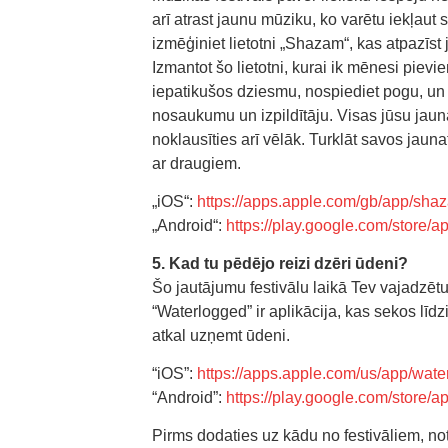
arī atrast jaunu mūziku, ko varētu iekļaut 
izmēģiniet lietotni „Shazam“, kas atpazīst
Izmantot šo lietotni, kurai ik mēnesi pievie
iepatikušos dziesmu, nospiediet pogu, u
nosaukumu un izpildītāju. Visas jūsu jaun
noklausīties arī vēlāk. Turklāt savos jauna
ar draugiem.
„iOS“:
https://apps.apple.com/gb/app/sh
„Android“:
https://play.google.com/store/
5. Kad tu pēdējo reizi dzēri ūdeni?
Šo jautājumu festivālu laikā Tev vajadzētu se
“Waterlogged” ir aplikācija, kas sekos lī
atkal uzņemt ūdeni.
“iOS”:
https://apps.apple.com/us/app/wat
“Android”:
https://play.google.com/store
Pirms dodaties uz kādu no festivāliem, not