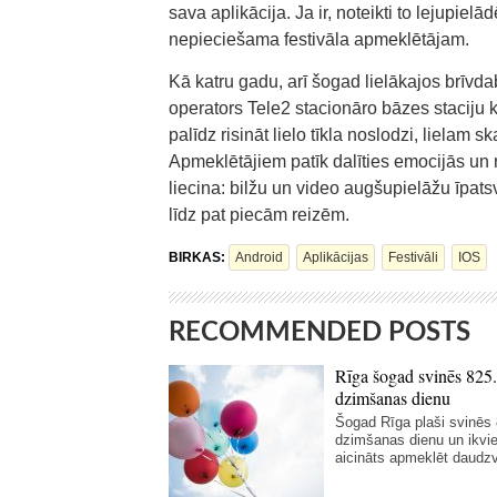
sava aplikācija. Ja ir, noteikti to lejupielā
nepieciešama festivāla apmeklētājam.
Kā katru gadu, arī šogad lielākajos brīv
operators Tele2 stacionāro bāzes staciju k
palīdz risināt lielo tīkla noslodzi, lielam 
Apmeklētājiem patīk dalīties emocijās un 
liecina: bilžu un video augšupielāžu īpat
līdz pat piecām reizēm.
BIRKAS:
Android
Aplikācijas
Festivāli
IOS
RECOMMENDED POSTS
Rīga šogad svinēs 825.
dzimšanas dienu
Šogad Rīga plaši svinēs 
dzimšanas dienu un ikvi
aicināts apmeklēt daudzv