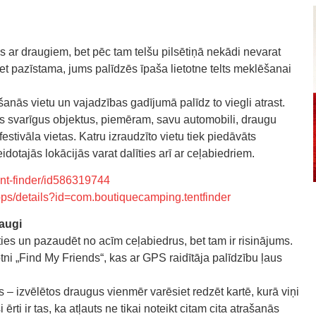
es ar draugiem, bet pēc tam telšu pilsētiņā nekādi nevarat
ķiet pazīstama, jums palīdzēs īpaša lietotne telts meklēšanai
šanās vietu un vajadzības gadījumā palīdz to viegli atrast.
tus svarīgus objektus, piemēram, savu automobili, draugu
 festivāla vietas. Katru izraudzīto vietu tiek piedāvāts
eidotajās lokācijās varat dalīties arī ar ceļabiedriem.
ent-finder/id586319744
pps/details?id=com.boutiquecamping.tentfinder
raugi
īties un pazaudēt no acīm ceļabiedrus, bet tam ir risinājums.
totni „Find My Friends“, kas ar GPS raidītāja palīdzību ļaus
s – izvēlētos draugus vienmēr varēsiet redzēt kartē, kurā viņi
rti ir tas, ka atļauts ne tikai noteikt citam cita atrašanās