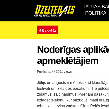
TAUTAS BA
POLITIKA
AKTUĀLI
Noderīgas aplikāc
apmeklētājiem
Publicēts: / /
3991 views
Jūlijs un augusts ir mēneši, kad klausītāju
festivāli un izklaides pasākumi. Tie pulc
zināmus izaicinājumus ikvienam pasākuma
uzlādēt telefonu, kur pazuduši mani draugi
tehniskā servisa vadītājs Gints Peičs iesak