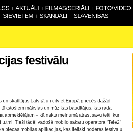
LSS
AKTUĀLI
FILMAS/SERIĀLI
FOTO/VIDEO
SIEVIETĒM
SKANDĀLI
SLAVENĪBAS
ijas festivālu
s un skatītājus Latvijā un citviet Eiropā priecēs dažādi
ēs tūkstošiem mākslas un mūzikas baudītājus, kas rada
 apmeklētājam – kā nakts melnumā atrast savu telti, kur
 u.tml. Tieši tādēļ vadošā mobilo sakaru operatora “Tele2”
a piecas mobilās aplikācijas, kas lieliski noderēs festivālu