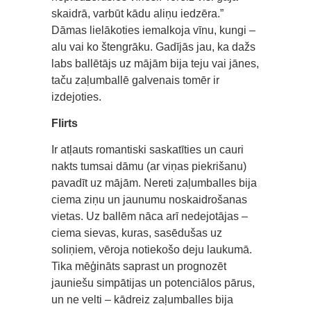
skaidrā, varbūt kādu aliņu iedzēra.”
Dāmas lielākoties iemalkoja vīnu, kungi –
alu vai ko štengrāku. Gadījās jau, ka dažs
labs ballētājs uz mājām bija teju vai jānes,
taču zaļumballē galvenais tomēr ir
izdejoties.
Flirts
Ir atļauts romantiski saskatīties un cauri
nakts tumsai dāmu (ar viņas piekrišanu)
pavadīt uz mājām. Nereti zaļumballes bija
ciema ziņu un jaunumu noskaidrošanas
vietas. Uz ballēm nāca arī nedejotājas –
ciema sievas, kuras, sasēdušas uz
soliņiem, vēroja notiekošo deju laukumā.
Tika mēģināts saprast un prognozēt
jauniešu simpātijas un potenciālos pārus,
un ne velti – kādreiz zaļumballes bija