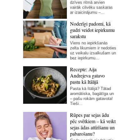
dzīves ritmā arvien
vairāk cilvēku saskaras
ar izaicinājumu –...
Noderīgi padomi, kā
gudri veidot iepirkumu
sarakstu
Viens no iepirkšanās
zelta likumiem ir nedoties
uz veikalu izsalkušam un
bez iepirkumu...
Recepte: Aija
Andrejeva gatavo
pastu kā Itālijā
Pasta kā Itālijā? Tātad
aromātiska, bagātīga un
– pašu rokām gatavota!
Tieši...
Rūpes par sejas ādu
pēc svētkiem – kā veikt
sejas ādas attīrīšanu un
pabarošanu?