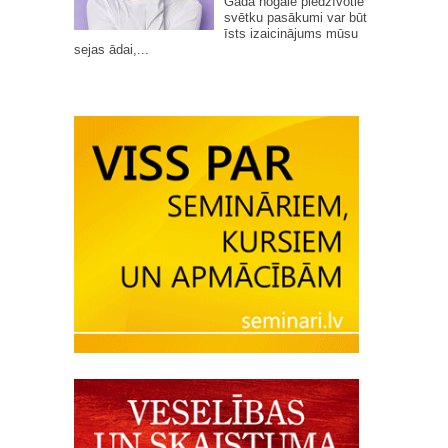
Gada nogalē piedzīvotie
svētku pasākumi var būt
īsts izaicinājums mūsu
sejas ādai,...