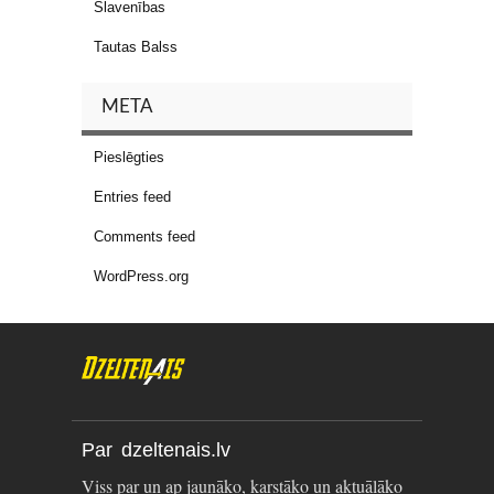
Slavenības
Tautas Balss
META
Pieslēgties
Entries feed
Comments feed
WordPress.org
Par dzeltenais.lv
Viss par un ap jaunāko, karstāko un aktuālāko