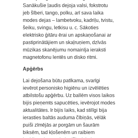
Sanākušie ļaudis dejoja valsi, fokstrotu
jeb šīberi, tango, polku, arī sava laika
modes dejas – lambetvoku, kadriļu, tvistu,
šeiku, svingu, letkisu u. c. Sākoties
elektrisko ģitāru ērai un apskaņošanai ar
pastiprinātājiem un skaļruņiem, dzīvās
mūzikas skanējumu nomainīja ieraksti
magnetofonu lentēs un disko ritmi.
Apģērbs
Lai dejošana būtu patīkama, svarīgi
ievērot personisko higiēnu un izvēlēties
atbilstošu apģērbu. Uz ballēm visos laikos
bijis pieņemts sapucēties, ievērojot modes
aktualitātes. Ir bijis laiks, kad stilīgi bija
ierasties baltās auduma čībiņās, vēlāk
puiši zīmējās ar porgām un šaurām
biksēm, tad kļošenēm un raibiem