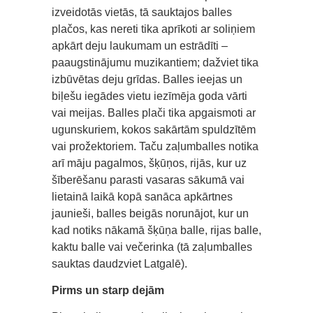
izveidotās vietās, tā sauktajos balles
plačos, kas nereti tika aprīkoti ar soliņiem
apkārt deju laukumam un estrādīti –
paaugstinājumu muzikantiem; dažviet tika
izbūvētas deju grīdas. Balles ieejas un
biļešu iegādes vietu iezīmēja goda vārti
vai meijas. Balles plači tika apgaismoti ar
ugunskuriem, kokos sakārtām spuldzītēm
vai prožektoriem. Taču zaļumballes notika
arī māju pagalmos, šķūņos, rijās, kur uz
šīberēšanu parasti vasaras sākumā vai
lietainā laikā kopā sanāca apkārtnes
jaunieši, balles beigās norunājot, kur un
kad notiks nākamā šķūņa balle, rijas balle,
kaktu balle vai večerinka (tā zaļumballes
sauktas daudzviet Latgalē).
Pirms un starp dejām