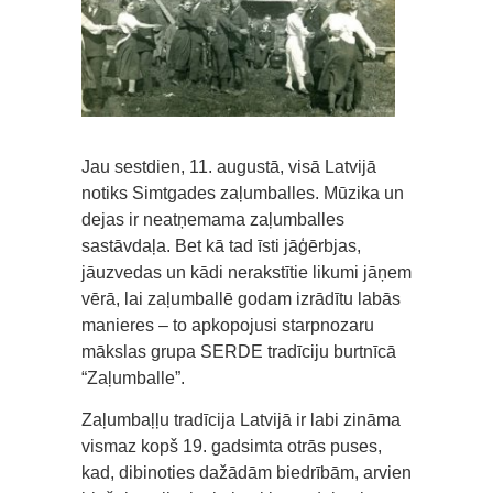
Jau sestdien, 11. augustā, visā Latvijā
notiks Simtgades zaļumballes. Mūzika un
dejas ir neatņemama zaļumballes
sastāvdaļa. Bet kā tad īsti jāģērbjas,
jāuzvedas un kādi nerakstītie likumi jāņem
vērā, lai zaļumballē godam izrādītu labās
manieres – to apkopojusi starpnozaru
mākslas grupa SERDE tradīciju burtnīcā
“Zaļumballe”.
Zaļumbaļļu tradīcija Latvijā ir labi zināma
vismaz kopš 19. gadsimta otrās puses,
kad, dibinoties dažādām biedrībām, arvien