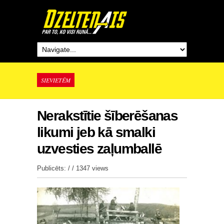
SIEVIETĒM
Nerakstītie šīberēšanas
likumi jeb kā smalki
uzvesties zaļumballē
Publicēts: / /
1347 views