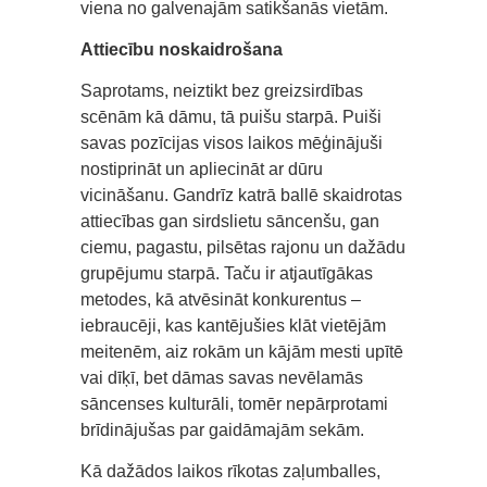
viena no galvenajām satikšanās vietām.
Attiecību noskaidrošana
Saprotams, neiztikt bez greizsirdības
scēnām kā dāmu, tā puišu starpā. Puiši
savas pozīcijas visos laikos mēģinājuši
nostiprināt un apliecināt ar dūru
vicināšanu. Gandrīz katrā ballē skaidrotas
attiecības gan sirdslietu sāncenšu, gan
ciemu, pagastu, pilsētas rajonu un dažādu
grupējumu starpā. Taču ir atjautīgākas
metodes, kā atvēsināt konkurentus –
iebraucēji, kas kantējušies klāt vietējām
meitenēm, aiz rokām un kājām mesti upītē
vai dīķī, bet dāmas savas nevēlamās
sāncenses kulturāli, tomēr nepārprotami
brīdinājušas par gaidāmajām sekām.
Kā dažādos laikos rīkotas zaļumballes,