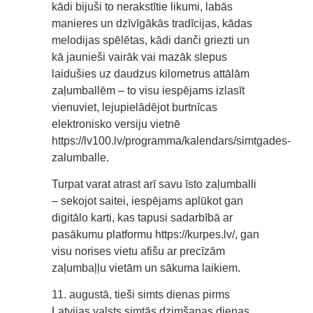
kādi bijuši to nerakstītie likumi, labās
manieres un dzīvīgākās tradīcijas, kādas
melodijas spēlētas, kādi danči griezti un
kā jaunieši vairāk vai mazāk slepus
laidušies uz daudzus kilometrus attālām
zaļumballēm – to visu iespējams izlasīt
vienuviet, lejupielādējot burtnīcas
elektronisko versiju vietnē
https://lv100.lv/programma/kalendars/simtgades-
zalumballe.
Turpat varat atrast arī savu īsto zaļumballi
– sekojot saitei, iespējams aplūkot gan
digitālo karti, kas tapusi sadarbībā ar
pasākumu platformu https://kurpes.lv/, gan
visu norises vietu afišu ar precīzām
zaļumbaļļu vietām un sākuma laikiem.
11. augustā, tieši simts dienas pirms
Latvijas valsts simtās dzimšanas dienas,