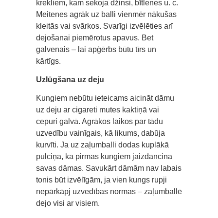
krekliem, kam sekoja džinsi, bītlenes u. c.
Meitenes agrāk uz balli vienmēr nākušas
kleitās vai svārkos. Svarīgi izvēlēties arī
dejošanai piemērotus apavus. Bet
galvenais – lai apģērbs būtu tīrs un
kārtīgs.
Uzlūgšana uz deju
Kungiem nebūtu ieteicams aicināt dāmu
uz deju ar cigareti mutes kaktiņā vai
cepuri galvā. Agrākos laikos par tādu
uzvedību vainīgais, kā likums, dabūja
kurvīti. Ja uz zaļumballi dodas kuplākā
pulciņā, kā pirmās kungiem jāizdancina
savas dāmas. Savukārt dāmām nav labais
tonis būt izvēlīgām, ja vien kungs rupji
nepārkāpj uzvedības normas – zaļumballē
dejo visi ar visiem.