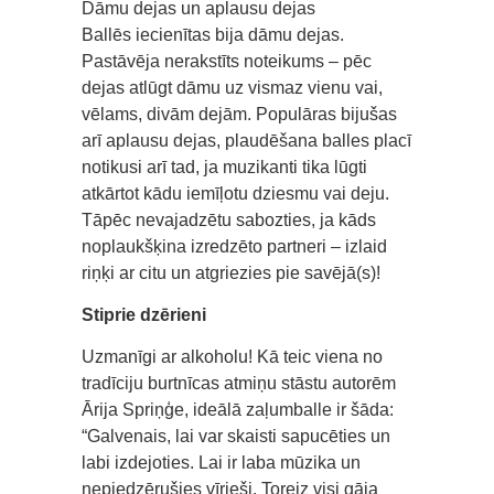
Dāmu dejas un aplausu dejas
Ballēs iecienītas bija dāmu dejas.
Pastāvēja nerakstīts noteikums – pēc
dejas atlūgt dāmu uz vismaz vienu vai,
vēlams, divām dejām. Populāras bijušas
arī aplausu dejas, plaudēšana balles placī
notikusi arī tad, ja muzikanti tika lūgti
atkārtot kādu iemīļotu dziesmu vai deju.
Tāpēc nevajadzētu sabozties, ja kāds
noplaukšķina izredzēto partneri – izlaid
riņķi ar citu un atgriezies pie savējā(s)!
Stiprie dzērieni
Uzmanīgi ar alkoholu! Kā teic viena no
tradīciju burtnīcas atmiņu stāstu autorēm
Ārija Spriņģe, ideālā zaļumballe ir šāda:
“Galvenais, lai var skaisti sapucēties un
labi izdejoties. Lai ir laba mūzika un
nepiedzērušies vīrieši. Toreiz visi gāja