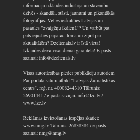
informāciju izklaides industrijā un slavenību
dzīvēs - skandāli, stāsti, jaunumi un pikantākās
fotogrāfijas. Vēlies ieskatīties Latvijas un
pasaules "zvaigžņu ikdienā"? Un varbūt pat
pats iejusties paparaci lomā un ziņot par
aktualitātēm? Dzeltenais.lv ir īstā vieta!
Izklaides deva visai dienai garantēta! E-pasts
saziņai: info@dzeltenais.lv
Visas autortiesības pieder publikāciju autoriem.
Par portāla saturu atbild "Latvijas Žurnālistikas
centrs", reģ. nr. 40008244310 Tālrunis:
26901441 / e-pasts saziņai: info@lzc.lv /
www.lzc.lv
Reklāmas izvietošanas iespējas skatiet:
www.nmg.lv Tālrunis: 26838384 / e-pasts
saziņai: nmg@nmg.lv