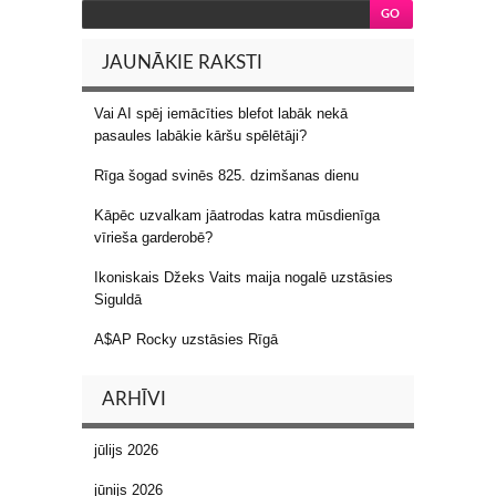
JAUNĀKIE RAKSTI
Vai AI spēj iemācīties blefot labāk nekā
pasaules labākie kāršu spēlētāji?
Rīga šogad svinēs 825. dzimšanas dienu
Kāpēc uzvalkam jāatrodas katra mūsdienīga
vīrieša garderobē?
Ikoniskais Džeks Vaits maija nogalē uzstāsies
Siguldā
A$AP Rocky uzstāsies Rīgā
ARHĪVI
jūlijs 2026
jūnijs 2026