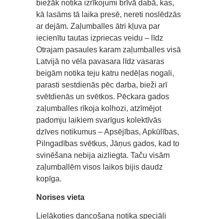
biežāk notika izrīkojumi brīvā dabā, kas,
kā lasāms tā laika presē, nereti noslēdzās
ar dejām. Zaļumballes ātri kļuva par
iecienītu tautas izpriecas veidu – līdz
Otrajam pasaules karam zaļumballes visā
Latvijā no vēla pavasara līdz vasaras
beigām notika teju katru nedēļas nogali,
parasti sestdienās pēc darba, bieži arī
svētdienās un svētkos. Pēckara gados
zaļumballes rīkoja kolhozi, atzīmējot
padomju laikiem svarīgus kolektīvās
dzīves notikumus – Apsējības, Apkūlības,
Pilngadības svētkus, Jāņus gados, kad to
svinēšana nebija aizliegta. Taču visām
zaļumballēm visos laikos bijis daudz
kopīga.
Norises vieta
Lielākoties dancošana notika speciāli