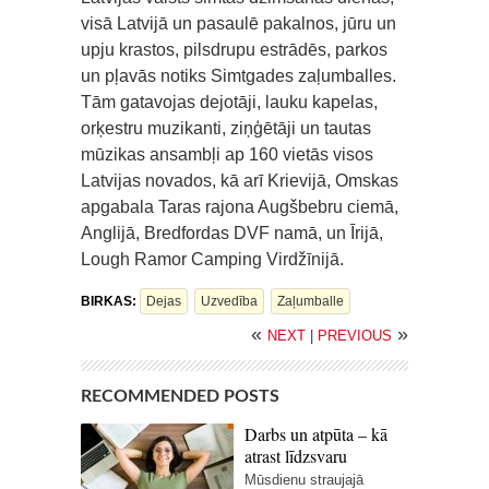
visā Latvijā un pasaulē pakalnos, jūru un
upju krastos, pilsdrupu estrādēs, parkos
un pļavās notiks Simtgades zaļumballes.
Tām gatavojas dejotāji, lauku kapelas,
orķestru muzikanti, ziņģētāji un tautas
mūzikas ansambļi ap 160 vietās visos
Latvijas novados, kā arī Krievijā, Omskas
apgabala Taras rajona Augšbebru ciemā,
Anglijā, Bredfordas DVF namā, un Īrijā,
Lough Ramor Camping Virdžīnijā.
BIRKAS:
Dejas
Uzvedība
Zaļumballe
«
»
NEXT
|
PREVIOUS
RECOMMENDED POSTS
Darbs un atpūta – kā
atrast līdzsvaru
Mūsdienu straujajā