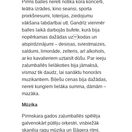
Pirms balles nereti notika kora koncerti,
teātra izrādes, kino seansi, sporta
priekšnesumi, loterijas, ziedojumu
vākšana labdarībai utt. Gandrīz vienmēr
balles laikā darbojās bufete, kurā bija
nopērkamas dažādas uzkodas un
atspirdzinājumi – desiņas, sviestmaizes,
saldumi, limonāde, zelteris, arī alkohols,
ar ko kavalieriem uztaisīt dūšu. Par ieeju
zaļumballēs lielākoties bija jāmaksā,
vismaz tik daudz, lai sanāktu honorārs
muzikantiem. Biļešu cenas bija dažādas,
nereti kungiem lielāka summa, dāmām –
mazāka.
Mūzika
Pirmskara gados zaļumballēs spēlēja
galvenokārt pūtēju orķestri, visbiežāk
skanēja ragu mūzika un šlāgera ritmi.