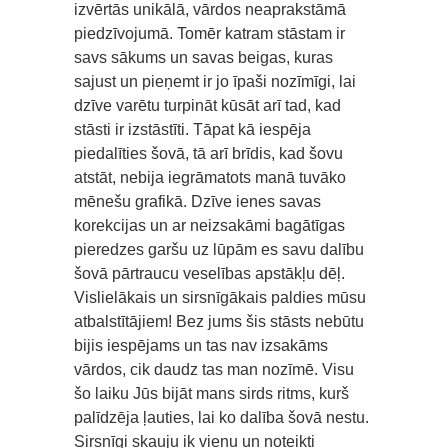
izvērtās unikālā, vārdos neaprakstāmā
piedzīvojumā. Tomēr katram stāstam ir
savs sākums un savas beigas, kuras
sajust un pieņemt ir jo īpaši nozīmīgi, lai
dzīve varētu turpināt kūsāt arī tad, kad
stāsti ir izstāstīti. Tāpat kā iespēja
piedalīties šovā, tā arī brīdis, kad šovu
atstāt, nebija iegrāmatots manā tuvāko
mēnešu grafikā. Dzīve ienes savas
korekcijas un ar neizsakāmi bagātīgas
pieredzes garšu uz lūpām es savu dalību
šovā pārtraucu veselības apstākļu dēļ.
Vislielākais un sirsnīgākais paldies mūsu
atbalstītājiem! Bez jums šis stāsts nebūtu
bijis iespējams un tas nav izsakāms
vārdos, cik daudz tas man nozīmē. Visu
šo laiku Jūs bijāt mans sirds ritms, kurš
palīdzēja ļauties, lai ko dalība šovā nestu.
Sirsnīgi skauju ik vienu un noteikti