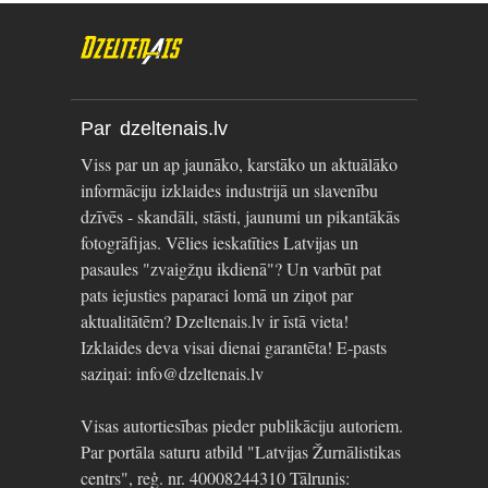
Par dzeltenais.lv
Viss par un ap jaunāko, karstāko un aktuālāko
informāciju izklaides industrijā un slavenību
dzīvēs - skandāli, stāsti, jaunumi un pikantākās
fotogrāfijas. Vēlies ieskatīties Latvijas un
pasaules "zvaigžņu ikdienā"? Un varbūt pat
pats iejusties paparaci lomā un ziņot par
aktualitātēm? Dzeltenais.lv ir īstā vieta!
Izklaides deva visai dienai garantēta! E-pasts
saziņai: info@dzeltenais.lv
Visas autortiesības pieder publikāciju autoriem.
Par portāla saturu atbild "Latvijas Žurnālistikas
centrs", reģ. nr. 40008244310 Tālrunis: