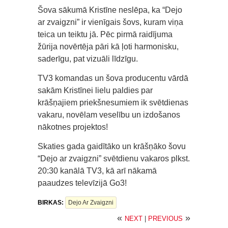
Šova sākumā Kristīne neslēpa, ka “Dejo
ar zvaigzni” ir vienīgais šovs, kuram viņa
teica un teiktu jā. Pēc pirmā raidījuma
žūrija novērtēja pāri kā ļoti harmonisku,
saderīgu, pat vizuāli līdzīgu.
TV3 komandas un šova producentu vārdā
sakām Kristīnei lielu paldies par
krāšņajiem priekšnesumiem ik svētdienas
vakaru, novēlam veselību un izdošanos
nākotnes projektos!
Skaties gada gaidītāko un krāšņāko šovu
“Dejo ar zvaigzni” svētdienu vakaros plkst.
20:30 kanālā TV3, kā arī nākamā
paaudzes televīzijā Go3!
BIRKAS:
Dejo Ar Zvaigzni
«
»
NEXT
|
PREVIOUS