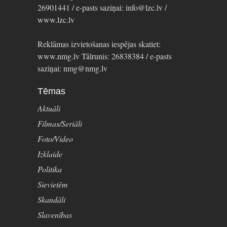
26901441 / e-pasts saziņai: info@lzc.lv /
www.lzc.lv
Reklāmas izvietošanas iespējas skatiet:
www.nmg.lv Tālrunis: 26838384 / e-pasts
saziņai: nmg@nmg.lv
Tēmas
Aktuāli
Filmas/Seriāli
Foto/Video
Izklaide
Politika
Sievietēm
Skandāli
Slavenības