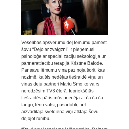
Veselības apsvērumu dēļ lēmumu pamest
šovu “Dejo ar zvaigzni” ir pieņēmusi
psiholoģe ar specializāciju seksoloģijā un
partnerattiecību terapijā Kristīne Balode.
Par savu lēmumu viņa paziņoja šorīt, kas
nozīmē, ka šīs nedēļas tiešraidē viņu un
viņas deju partneri Martu Smolko vairs
neredzēsim TV3 ēterā. Iepriekšējās
tiešraidēs pāris mūs priecēja ar ča ča ča,
tango, lēno valsi, pasodobli, bet
aizvadītajā svētdienā viņi atklāja šovu,
dejojot rumbu.