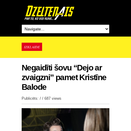
IZKLAIDE
Negaidīti šovu “Dejo ar
zvaigzni” pamet Kristīne
Balode
Publicēts: / /
687 views