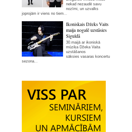
nekad nezaudē savu
nozīmi, un uzvalks
joprojām ir viens no tiem...
Ikoniskais Džeks Vaits
maija nogalē uzstāsies
Siguldā
30.maijā ar ikoniskā
mūziķa Džeka Vaita
uzstāšanos
sāksies vasaras koncertu
sezona...