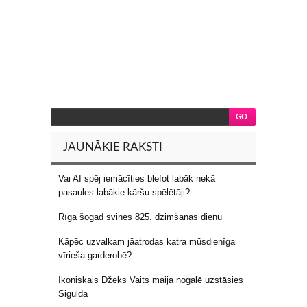
JAUNĀKIE RAKSTI
Vai AI spēj iemācīties blefot labāk nekā
pasaules labākie kāršu spēlētāji?
Rīga šogad svinēs 825. dzimšanas dienu
Kāpēc uzvalkam jāatrodas katra mūsdienīga
vīrieša garderobē?
Ikoniskais Džeks Vaits maija nogalē uzstāsies
Siguldā