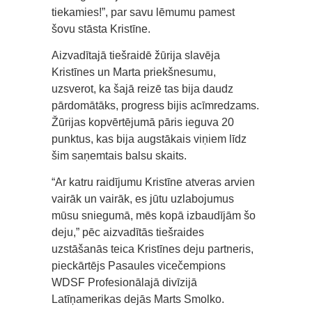
tiekamies!”, par savu lēmumu pamest
šovu stāsta Kristīne.
Aizvadītajā tiešraidē žūrija slavēja
Kristīnes un Marta priekšnesumu,
uzsverot, ka šajā reizē tas bija daudz
pārdomātāks, progress bijis acīmredzams.
Žūrijas kopvērtējumā pāris ieguva 20
punktus, kas bija augstākais viņiem līdz
šim saņemtais balsu skaits.
“Ar katru raidījumu Kristīne atveras arvien
vairāk un vairāk, es jūtu uzlabojumus
mūsu sniegumā, mēs kopā izbaudījām šo
deju,” pēc aizvadītās tiešraides
uzstāšanās teica Kristīnes deju partneris,
pieckārtējs Pasaules vicečempions
WDSF Profesionālajā divīzijā
Latīņamerikas dejās Marts Smolko.