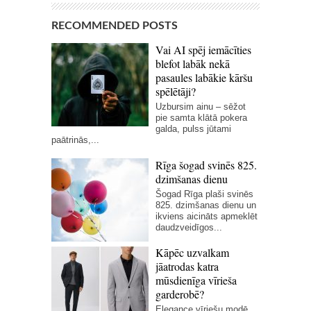
RECOMMENDED POSTS
Vai AI spēj iemācīties
blefot labāk nekā
pasaules labākie kāršu
spēlētāji?
Uzbursim ainu – sēžot
pie samta klātā pokera
galda, pulss jūtami
paātrinās,...
Rīga šogad svinēs 825.
dzimšanas dienu
Šogad Rīga plaši svinēs
825. dzimšanas dienu un
ikviens aicināts apmeklēt
daudzveidīgos...
Kāpēc uzvalkam
jāatrodas katra
mūsdienīga vīrieša
garderobē?
Elegance vīriešu modē