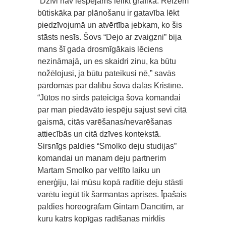
“Dzīvi nav iespējams ielikt grafikā. Reizēm
būtiskāka par plānošanu ir gatavība lēkt
piedzīvojumā un atvērtība jebkam, ko šis
stāsts nesīs. Šovs “Dejo ar zvaigzni” bija
mans šī gada drosmīgākais lēciens
nezināmajā, un es skaidri zinu, ka būtu
nožēlojusi, ja būtu pateikusi nē,” savās
pārdomās par dalību šovā dalās Kristīne.
“Jūtos no sirds pateicīga šova komandai
par man piedāvāto iespēju sajust sevi citā
gaismā, citās varēšanas/nevarēšanas
attiecībās un citā dzīves kontekstā.
Sirsnīgs paldies “Smolko deju studijas”
komandai un manam deju partnerim
Martam Smolko par veltīto laiku un
enerģiju, lai mūsu kopā radītie deju stāsti
varētu iegūt tik šarmantas aprises. Īpašais
paldies horeogrāfam Gintam Dancītim, ar
kuru katrs kopīgas radīšanas mirklis