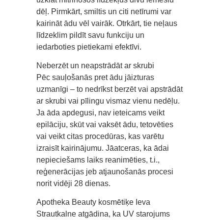
dēļ. Pirmkārt, smiltis un citi netīrumi var
kairināt ādu vēl vairāk. Otrkārt, tie neļaus
līdzeklim pildīt savu funkciju un
iedarboties pietiekami efektīvi.
Neberzēt un neapstrādāt ar skrubi
Pēc sauļošanās pret ādu jāizturas
uzmanīgi – to nedrīkst berzēt vai apstrādāt
ar skrubi vai pīlingu vismaz vienu nedēļu.
Ja āda apdegusi, nav ieteicams veikt
epilāciju, skūt vai vaksēt ādu, tetovēties
vai veikt citas procedūras, kas varētu
izraisīt kairinājumu. Jāatceras, ka ādai
nepieciešams laiks reanimēties, t.i.,
reģenerācijas jeb atjaunošanās procesi
norit vidēji 28 dienas.
Apotheka Beauty kosmētiķe Ieva
Strautkalne atgādina, ka UV starojums