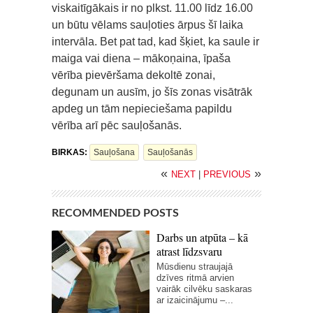
viskaitīgākais ir no plkst. 11.00 līdz 16.00
un būtu vēlams sauļoties ārpus šī laika
intervāla. Bet pat tad, kad šķiet, ka saule ir
maiga vai diena – mākoņaina, īpaša
vērība pievēršama dekoltē zonai,
degunam un ausīm, jo šīs zonas visātrāk
apdeg un tām nepieciešama papildu
vērība arī pēc sauļošanās.
BIRKAS:
Sauļošana
Sauļošanās
«
»
NEXT
|
PREVIOUS
RECOMMENDED POSTS
Darbs un atpūta – kā
atrast līdzsvaru
Mūsdienu straujajā
dzīves ritmā arvien
vairāk cilvēku saskaras
ar izaicinājumu –...