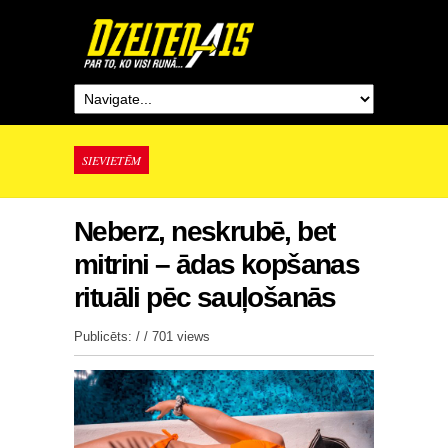
SIEVIETĒM
Neberz, neskrubē, bet
mitrini – ādas kopšanas
rituāli pēc sauļošanās
Publicēts: / /
701 views