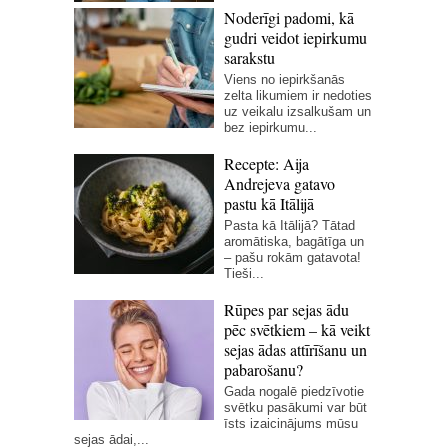
Noderīgi padomi, kā
gudri veidot iepirkumu
sarakstu
Viens no iepirkšanās
zelta likumiem ir nedoties
uz veikalu izsalkušam un
bez iepirkumu...
Recepte: Aija
Andrejeva gatavo
pastu kā Itālijā
Pasta kā Itālijā? Tātad
aromātiska, bagātīga un
– pašu rokām gatavota!
Tieši...
Rūpes par sejas ādu
pēc svētkiem – kā veikt
sejas ādas attīrīšanu un
pabarošanu?
Gada nogalē piedzīvotie
svētku pasākumi var būt
īsts izaicinājums mūsu
sejas ādai,...