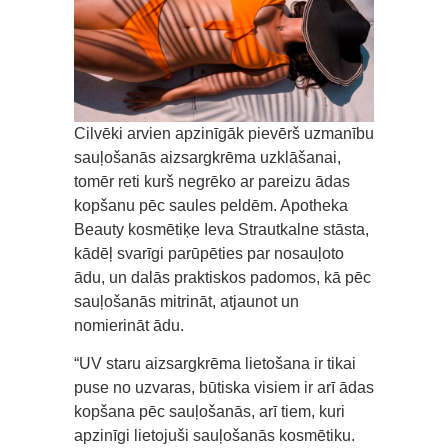
Cilvēki arvien apzinīgāk pievērš uzmanību
sauļošanās aizsargkrēma uzklāšanai,
tomēr reti kurš negrēko ar pareizu ādas
kopšanu pēc saules peldēm. Apotheka
Beauty kosmētiķe Ieva Strautkalne stāsta,
kādēļ svarīgi parūpēties par nosauļoto
ādu, un dalās praktiskos padomos, kā pēc
sauļošanās mitrināt, atjaunot un
nomierināt ādu.
“UV staru aizsargkrēma lietošana ir tikai
puse no uzvaras, būtiska visiem ir arī ādas
kopšana pēc sauļošanās, arī tiem, kuri
apzinīgi lietojuši sauļošanās kosmētiku.