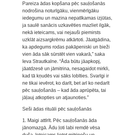
Pareiza ādas kopšana pēc sauļošanās
nodrošina noturīgāku, vienmērīgāku
iedegumu un mazina nepatīkamas izjūtas,
ja saulē sanācis uzkavēties mazliet ilgāk,
nekā ieteicams, vai nejauši piemirsts
uzklāt aizsargkrēmu atkārtoti. Jāatgādina,
ka apdegums rodas pakāpeniski un bieži
vien āda sāk sūrstēt vien vakarā,” saka
Ieva Strautkalne. “Āda būtu jāapkopj,
jāatdzesē un jāmitrina, nesagaidot mirkli,
kad tā kņudēs vai sāks lobīties. Svarīgi ir
ne tikai ievērot, ko darīt, bet arī ko nedarīt
pēc sauļošanās – kad āda aprūpēta, tai
jāļauj atkopties un atjaunoties.”
Seši ādas rituāli pēc sauļošanās
1. Maigi attīrīt. Pēc sauļošanās āda
jānomazgā. Ādu ļoti labi remdē vēsa
duša. Ieteicams lietot mitrinošu un