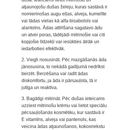
atjaunojošu dušas želeju, kuras sastāvā ir
nomierinošas augu eļļas, alveja, kumelīte
vai tādas vielas kā alfa-bisabolols vai
alantoīns. Ādas attīrīšana sagatavo ādu
un atver poras, tādējādi mitrinošie vai citi
kopjošie līdzekļi var iesūkties ātrāk un
iedarboties efektīvāk.
2. Viegli nosusināt. Pēc mazgāšanās āda
jānosusina, to nekādā gadījumā nedrīkst
berzēt. Berzēšana var radīt ādas
diskomfortu, ja āda ir pārsauļota, tā ir
jutīga un reaktīva.
3. Bagātīgi mitrināt. Pēc dušas ieteicams
uzziest mitrinošu krēmu vai lietot speciālu
pēcsauļošanās kosmētiku, kur sastāvā ir
E vitamīns, alveja vai pantenols, kas
veicina ādas atjaunošanos, kokosriekstu