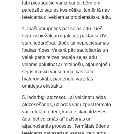
labi pieaugušie var izmantot bērniem
paredzēto saules kosmētiku, tomēr tā nav
ieteicama cilvēkiem ar problemātisku ādu.
4. Īpaši parūpēties par sejas ādu. Tieši
seja visbiežāk un ilgāk tiek pakļauta UV
staru iedarbībai, tāpēc tai nepieciešamas
īpašas rūpes. Vakarā pēc sauļošanās un
vēlāk pāris reizes nedēļā sejas ādu
vēlams palutināt ar mitrinošu, atjaunojošu
sejas masku vai serumu, kas satur
hialuronskābi, pantenolu vai zilās
orhidejas ekstraktu.
5. Iedarbīgi atdzesēt. Lai veicinātu ādas
atdzesēšanos, uz ādas var uzpūst termālo
vai celulāro ūdeni, kas ne tikai atdzesēs
ādu, bet veicinās arī dzīšanas un
atjaunošanās procesus. Termālais ūdens
ieteicams pavasarī un vasarā, celulāros