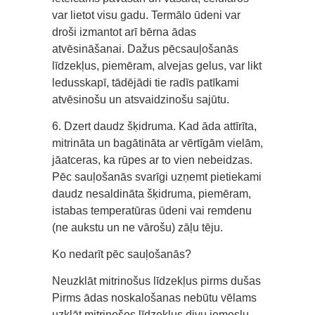
var lietot visu gadu. Termālo ūdeni var
droši izmantot arī bērna ādas
atvēsināšanai. Dažus pēcsauļošanās
līdzekļus, piemēram, alvejas gelus, var likt
ledusskapī, tādējādi tie radīs patīkami
atvēsinošu un atsvaidzinošu sajūtu.
6. Dzert daudz šķidruma. Kad āda attīrīta,
mitrināta un bagātināta ar vērtīgām vielām,
jāatceras, ka rūpes ar to vien nebeidzas.
Pēc sauļošanās svarīgi uzņemt pietiekami
daudz nesaldināta šķidruma, piemēram,
istabas temperatūras ūdeni vai remdenu
(ne aukstu un ne vārošu) zāļu tēju.
Ko nedarīt pēc sauļošanās?
Neuzklāt mitrinošus līdzekļus pirms dušas
Pirms ādas noskalošanas nebūtu vēlams
uzklāt mitrinošos līdzekļus divu iemeslu