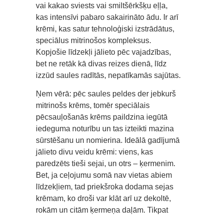
vai kakao sviests vai smiltšērkšķu eļļa,
kas intensīvi pabaro sakairināto ādu. Ir arī
krēmi, kas satur tehnoloģiski izstrādātus,
speciālus mitrinošos kompleksus.
Kopjošie līdzekļi jālieto pēc vajadzības,
bet ne retāk kā divas reizes dienā, līdz
izzūd saules radītās, nepatīkamās sajūtas.
Ņem vērā: pēc saules peldes der jebkurš
mitrinošs krēms, tomēr speciālais
pēcsauļošanās krēms paildzina iegūtā
iedeguma noturību un tas izteikti mazina
sūrstēšanu un nomierina. Ideālā gadījumā
jālieto divu veidu krēmi: viens, kas
paredzēts tieši sejai, un otrs – ķermenim.
Bet, ja ceļojumu somā nav vietas abiem
līdzekļiem, tad priekšroka dodama sejas
krēmam, ko droši var klāt arī uz dekoltē,
rokām un citām ķermeņa daļām. Tikpat