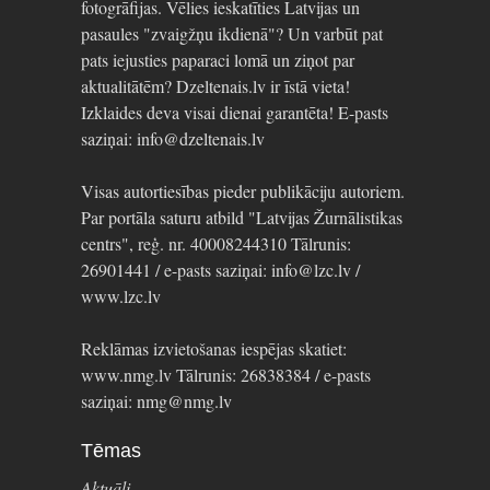
fotogrāfijas. Vēlies ieskatīties Latvijas un
pasaules "zvaigžņu ikdienā"? Un varbūt pat
pats iejusties paparaci lomā un ziņot par
aktualitātēm? Dzeltenais.lv ir īstā vieta!
Izklaides deva visai dienai garantēta! E-pasts
saziņai: info@dzeltenais.lv
Visas autortiesības pieder publikāciju autoriem.
Par portāla saturu atbild "Latvijas Žurnālistikas
centrs", reģ. nr. 40008244310 Tālrunis:
26901441 / e-pasts saziņai: info@lzc.lv /
www.lzc.lv
Reklāmas izvietošanas iespējas skatiet:
www.nmg.lv Tālrunis: 26838384 / e-pasts
saziņai: nmg@nmg.lv
Tēmas
Aktuāli