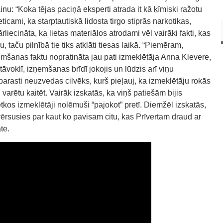
nu: “Koka tējas paciņā eksperti atrada it kā ķīmiski ražotu
ticami, ka starptautiskā lidosta tirgo stiprās narkotikas,
liecināta, ka lietas materiālos atrodami vēl vairāki fakti, kas
, taču pilnībā tie tiks atklāti tiesas laikā. “Piemēram,
ņemšanas faktu nopratināta jau pati izmeklētāja Anna Klevere,
tāvoklī, izņemšanas brīdī jokojis un lūdzis arī viņu
parasti neuzvedas cilvēks, kurš pieļauj, ka izmeklētāju rokās
varētu kaitēt. Vairāk izskatās, ka viņš patiešām bijis
tkos izmeklētāji nolēmuši “pajokot” pretī. Diemžēl izskatās,
vērsusies par kaut ko pavisam citu, kas Prīvertam draud ar
te.