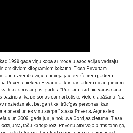
 kad 1999.gadā viņu kopā ar modeļu asociācijas vadītāju
ilniem diviem kilogramiem kokaīna. Tiesa Prīvertam
r labu uzvedību viņu atbrīvoja jau pēc četriem gadiem.
a Prīvertu pieķēra Ekvadorā, kur par tādiem noziegumiem
vadīja četrus ar pusi gadus. “Pēc tam, kad pie varas nāca
s paziņoja, ka personas par narkotisko vielu glabāšanu līdz
v noziedznieki, bet gan tikai trūcīgas personas, kas
 atbrīvoti un es viņu starpā,” stāsta Prīverts. Atgriezies
nešus un 2009. gada jūnijā nokļuva Somijas cietumā. Tiesa
odzījumā, taču kārtējo reizi Prīvertu atbrīvoja pirms termiņa,
sus ieslodzītos pēc tam, kad izciesta puse no piespriestā