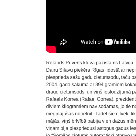
Rolands Prīverts kļuva pazīstams Latvijā,
Dairu Silavu pieķēra Rīgas lidostā ar nep
piesprieda sešu gadu cietumsodu, taču pa
2004. gada sākumā ar 894 gramiem kokaīn
draud cietumsods, un viņš ieslodzījumā pa
Rafaels Korrea (Rafael Correa), prezident
diviem kilogramiem nav sodāmas, jo tie na
mēģinājušas nopelnīt. Tādēļ šie cilvēki tika
mājās, viņš brīvībā pabija vien dažus mē
viņam bija piespriedusi astoņus gadus iesl
jo “Somijas cietums automātiski atbrīvo vi