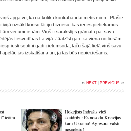
viņš apgalvo, ka narkotiku kontrabandai metis mieru. Plašie
olīvijā uzsākt konsultāciju biznesu, kas ienes pietiekamus
ātām vecumdienām. Viņš ir sarakstījis grāmatu par savu
pēdējās tiesvedības Latvijā. Jāatzīst gan, ka viena no tiesām
iespriesti septiņi gadi cietumsoda, taču šajā lietā viņš savu
ēl apelācijas izskatīšana un, ja tas būs nepieciešams,
«
»
NEXT
|
PREVIOUS
ast
Hokejists Indrašis vieš
i” teātra
skaidrību: Es nosodu Krievijas
karu Ukrainā! Agresora valstī
nespēlēšu!