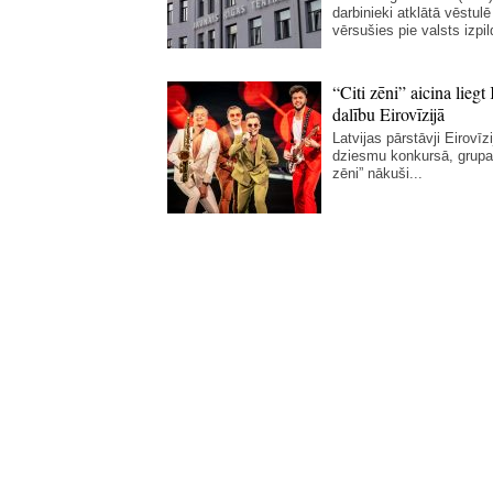
darbinieki atklātā vēstulē
vērsušies pie valsts izpil
“Citi zēni” aicina liegt 
dalību Eirovīzijā
Latvijas pārstāvji Eirovīz
dziesmu konkursā, grupa 
zēni” nākuši...