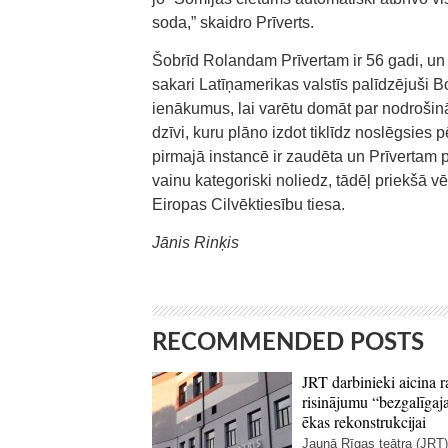
soda,” skaidro Prīverts.
Šobrīd Rolandam Prīvertam ir 56 gadi, un 
sakari Latīņamerikas valstīs palīdzējuši B
ienākumus, lai varētu domāt par nodrošin
dzīvi, kuru plāno izdot tiklīdz noslēgsies 
pirmajā instancē ir zaudēta un Prīvertam p
vainu kategoriski noliedz, tādēļ priekšā v
Eiropas Cilvēktiesību tiesa.
Jānis Rinķis
RECOMMENDED POSTS
JRT darbinieki aicina r
risinājumu “bezgalīgaja
ēkas rekonstrukcijai
Jaunā Rīgas teātra (JRT)