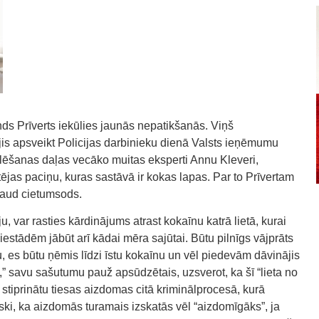
ds Prīverts iekūlies jaunās nepatikšanās. Viņš
is apsveikt Policijas darbinieku dienā Valsts ieņēmumu
klēšanas daļas vecāko muitas eksperti Annu Kleveri,
tējas paciņu, kuras sastāvā ir kokas lapas. Par to Prīvertam
raud cietumsods.
, var rasties kārdinājums atrast kokaīnu katrā lietā, kurai
estādēm jābūt arī kādai mēra sajūtai. Būtu pilnīgs vājprāts
, es būtu ņēmis līdzi īstu kokaīnu un vēl piedevām dāvinājis
,” savu sašutumu pauž apsūdzētais, uzsverot, ka šī “lieta no
ā stiprinātu tiesas aizdomas citā kriminālprocesā, kurā
ģiski, ka aizdomās turamais izskatās vēl “aizdomīgāks”, ja