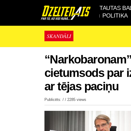
TAUTAS BA
POLITIKA
SKANDĀLI
“Narkobaronam” 
cietumsods par i
ar tējas paciņu
Publicēts: / /
2285 views