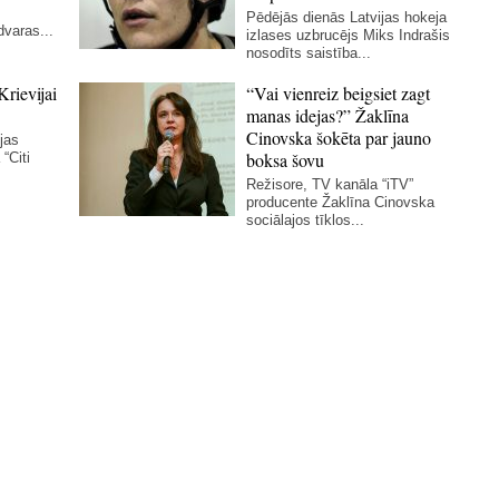
Pēdējās dienās Latvijas hokeja
dvaras...
izlases uzbrucējs Miks Indrašis
nosodīts saistība...
Krievijai
“Vai vienreiz beigsiet zagt
manas idejas?” Žaklīna
Cinovska šokēta par jauno
ijas
boksa šovu
“Citi
Režisore, TV kanāla “iTV”
producente Žaklīna Cinovska
sociālajos tīklos...