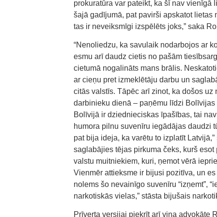
prokuratūra var pateikt, ka šī nav vienīgā 
šajā gadījumā, pat pavirši apskatot lietas 
tas ir neveiksmīgi izspēlēts joks,” saka Ro
“Nenoliedzu, ka savulaik nodarbojos ar ko
esmu arī daudz cietis no pašām tiesībsar
cietumā nogalināts mans brālis. Neskatoti
ar cieņu pret izmeklētāju darbu un saglabā
citās valstīs. Tāpēc arī zinot, ka došos u
darbinieku dienā – paņēmu līdzi Bolīvijas 
Bolīvijā ir dziednieciskas īpašības, tai n
humora pilnu suvenīru iegādājas daudzi t
pat bija ideja, ka varētu to izplatīt Latvij
saglabājies tējas pirkuma čeks, kurš esot 
valstu muitniekiem, kuri, ņemot vērā iepr
Vienmēr attieksme ir bijusi pozitīva, un e
nolems šo nevainīgo suvenīru “izņemt”, “iep
narkotiskās vielas,” stāsta bijušais narkot
Prīverta versijai piekrīt arī viņa advokāte