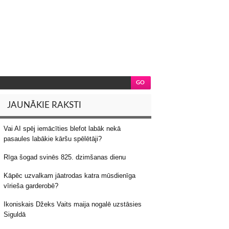
JAUNĀKIE RAKSTI
Vai AI spēj iemācīties blefot labāk nekā
pasaules labākie kāršu spēlētāji?
Rīga šogad svinēs 825. dzimšanas dienu
Kāpēc uzvalkam jāatrodas katra mūsdienīga
vīrieša garderobē?
Ikoniskais Džeks Vaits maija nogalē uzstāsies
Siguldā