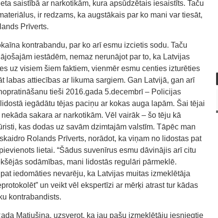
lieta saistībā ar narkotikām, kura apsūdzētais iesaistīts. Taču
materiālus, ir redzams, ka augstākais par ko mani var tiesāt,
lands Prīverts.
kaīna kontrabandu, par ko arī esmu izcietis sodu. Taču
gājošajām iestādēm, nemaz nerunājot par to, ka Latvijas
es uz visiem šiem faktiem, vienmēr esmu centies izturēties
t labas attiecības ar likuma sargiem. Gan Latvijā, gan arī
z nopratināšanu tieši 2016.gada 5.decembrī – Policijas
lidostā iegādātu tējas paciņu ar kokas auga lapām. Šai tējai
av nekāda sakara ar narkotikām. Vēl vairāk – šo tēju kā
ūristi, kas dodas uz savām dzimtajām valstīm. Tāpēc man
ā,” skaidro Rolands Prīverts, norādot, ka viņam no lidostas pat
pievienots lietai. “Šādus suvenīrus esmu dāvinājis arī citu
iekšējās sodāmības, mani lidostās regulāri pārmeklē.
s pat iedomāties nevarēju, ka Latvijas muitas izmeklētāja
rotokolēt” un veikt vēl ekspertīzi ar mērķi atrast tur kādas
iku kontrabandists.
 Rada Matjušina, uzsverot, ka jau pašu izmeklētāju iesniegtie