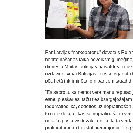
Par Latvijas “narkobaronu” dēvētais Rolan
nopratināšanas laikā neveiksmīgi mēģināj
dienesta Muitas policijas pārvaldes Izme
uzdāvinot viņai Bolīvijas lidostā iegādātu 
pēc lietā inkriminētajiem pantiem tagad d
“Es saprotu, ka ņemot vērā manu reputāciju
esmu pieskāries, taču tiesībsargājošajām i
iedomāties, ka, dodoties uz nopratināšanu
to izmeklētājai, kas šo nopratināšanu veic
nekā” izpūsta visdrīzāk tam, lai tādā veid
prokuratūrai arī trūkstot pierādījumu. “Lo