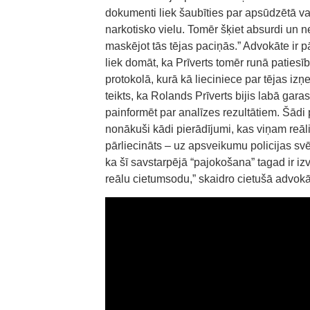
dokumenti liek šaubīties par apsūdzētā vai
narkotisko vielu. Tomēr šķiet absurdi un ne
maskējot tās tējas paciņās.” Advokāte ir pār
liek domāt, ka Prīverts tomēr runā patiesību
protokolā, kurā kā lieciniece par tējas iz
teikts, ka Rolands Prīverts bijis labā garas
painformēt par analīzes rezultātiem. Šādi 
nonākuši kādi pierādījumi, kas viņam reāli 
pārliecināts – uz apsveikumu policijas svē
ka šī savstarpējā “pajokošana” tagad ir iz
reālu cietumsodu,” skaidro cietušā advokā