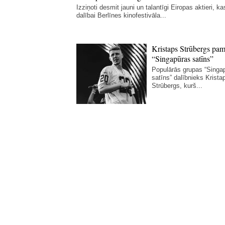
Izziņoti desmit jauni un talantīgi Eiropas aktieri, kas
dalībai Berlīnes kinofestivāla...
Kristaps Strūbergs pam
“Singapūras satīns”
Populārās grupas “Singa
satīns” dalībnieks Krista
Strūbergs, kurš...