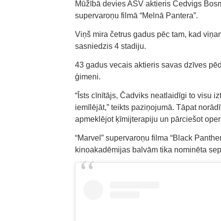
Mūžībā devies ASV aktieris Čedvigs Bosm
supervaroņu filmā “Melnā Pantera”.
Viņš mira četrus gadus pēc tam, kad viņam 
sasniedzis 4 stadiju.
43 gadus vecais aktieris savas dzīves pē
ģimeni.
“Īsts cīnītājs, Čadviks neatlaidīgi to visu 
iemīlējāt,” teikts paziņojumā. Tāpat norād
apmeklējot ķīmijterapiju un pārciešot oper
“Marvel” supervaroņu filma “Black Panther
kinoakadēmijas balvām tika nominēta sept