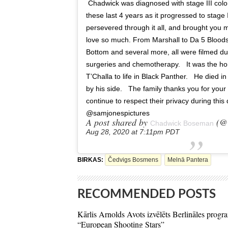
⁣ Chadwick was diagnosed with stage III colo
these last 4 years as it progressed to stage IV
persevered through it all, and brought you 
love so much. From Marshall to Da 5 Bloods
Bottom and several more, all were filmed d
surgeries and chemotherapy. ⁣ ⁣ It was the ho
T’Challa to life in Black Panther. ⁣ ⁣ He died 
by his side. ⁣ ⁣ The family thanks you for yo
continue to respect their privacy during this di
@samjonespictures
A post shared by
(@c
Chadwick Boseman
Aug 28, 2020 at 7:11pm PDT
BIRKAS:
Čedvigs Bosmens
Melnā Pantera
RECOMMENDED POSTS
Kārlis Arnolds Avots izvēlēts Berlināles prog
“European Shooting Stars”