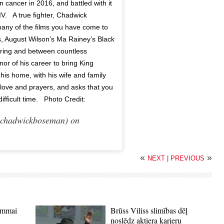
n cancer in 2016, and battled with it
. ⁣ ⁣ A true fighter, Chadwick
many of the films you have come to
, August Wilson’s Ma Rainey’s Black
uring and between countless
nor of his career to bring King
in his home, with his wife and family
ur love and prayers, and asks that you
fficult time. ⁣ ⁣ Photo Credit:
hadwickboseman) on
«
»
NEXT
|
PREVIOUS
rammai
Brūss Viliss slimības dēļ
noslēdz aktiera karjeru