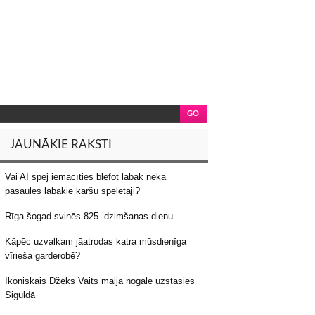
JAUNĀKIE RAKSTI
Vai AI spēj iemācīties blefot labāk nekā
pasaules labākie kāršu spēlētāji?
Rīga šogad svinēs 825. dzimšanas dienu
Kāpēc uzvalkam jāatrodas katra mūsdienīga
vīrieša garderobē?
Ikoniskais Džeks Vaits maija nogalē uzstāsies
Siguldā