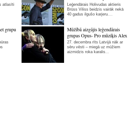
 atlasīti
Leģendārais Holivudas aktieris
Brūss Viliss beidzis vairāk nekā
40 gadus ilgušo karjeru....
et grupu
Mūžībā aizgājis leģendārais
grupas Opus- Pro mūziķis Alex
pūras
27. decembra rīts Latvijā nāk ar
ps
sēru vēsti – miegā uz mūžiem
aizmidzis roka karalis...