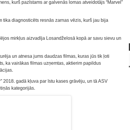
ens, kurš pazīstams ar galvenās lomas atveidotājs “Marvel”
tika diagnosticēts resnās zarnas vēzis, kurš jau bija
dējos mirkļus aizvadīja Losandželosā kopā ar savu sievu un
izturēja un atnesa jums daudzas filmas, kuras jūs tik ļoti
īts, ka vairākas filmas uzņemtas, aktierim papildus
ācijas.
” 2018. gadā kļuva par īstu kases grāvēju, un tā ASV
iņās kategorijās.