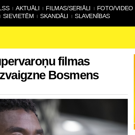
LSS
AKTUĀLI
FILMAS/SERIĀLI
FOTO/VIDEO
SIEVIETĒM
SKANDĀLI
SLAVENĪBAS
upervaroņu filmas
 zvaigzne Bosmens