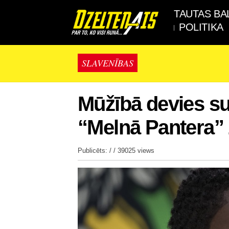
TAUTAS BA
POLITIKA
SLAVENĪBAS
Mūžībā devies s
“Melnā Pantera”
Publicēts: / /
39025 views