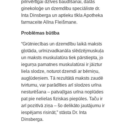
pilnvērtīgai dzīves baudīšanai, dalās
ginekoloģe un dzemdību speciāliste dr.
Inta Dinsberga un aptieku tīkla Apotheka
farmaceite Alīna Fleišmane.
Problēmas būtība
“Grūtniecības un dzemdību laikā maksts
gļotāda, urīnizvadkanāla slēdzējmuskuļa
un maksts muskulatūra tiek pārstiepta, jo
iegurņa pamatnes muskulatūrai ir jāiztur
liela slodze, noturot dzemdi ar bērniņu,
augļūdeņiem. Tā rezultātā maksts zaudē
tvirtumu, var parādīties arī slodzes urīna
nesturēšana – patvaļīgas urīna noplūdes
pat pie nelielas fiziskas piepūles. Taču ir
arī pozitīvā ziņa – šo delikāto jautājumu ir
iespējams risināt,” stāsta Dr. Inta
Dinsberga.