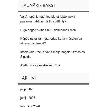
JAUNĀKIE RAKSTI
Vai AI spēj iemācīties blefot labāk nekā
pasaules labākie kāršu spēlētāji?
Rīga šogad svinēs 825. dzimšanas dienu
Kāpēc uzvalkam jāatrodas katra mūsdienīga
vīrieša garderobē?
Ikoniskais Džeks Vaits maija nogalē uzstāsies
Siguldā
A$AP Rocky uzstāsies Rīgā
ARHĪVI
jūlijs 2026
jūnijs 2026
februāris 2026