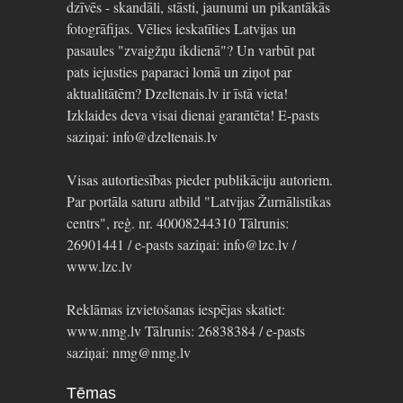
dzīvēs - skandāli, stāsti, jaunumi un pikantākās
fotogrāfijas. Vēlies ieskatīties Latvijas un
pasaules "zvaigžņu ikdienā"? Un varbūt pat
pats iejusties paparaci lomā un ziņot par
aktualitātēm? Dzeltenais.lv ir īstā vieta!
Izklaides deva visai dienai garantēta! E-pasts
saziņai: info@dzeltenais.lv
Visas autortiesības pieder publikāciju autoriem.
Par portāla saturu atbild "Latvijas Žurnālistikas
centrs", reģ. nr. 40008244310 Tālrunis:
26901441 / e-pasts saziņai: info@lzc.lv /
www.lzc.lv
Reklāmas izvietošanas iespējas skatiet:
www.nmg.lv Tālrunis: 26838384 / e-pasts
saziņai: nmg@nmg.lv
Tēmas