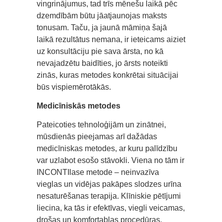
vingrinājumus, tad trīs mēnešu laikā pēc
dzemdībām būtu jāatjaunojas maksts
tonusam. Taču, ja jaunā māmiņa šajā
laikā rezultātus nemana, ir ieteicams aiziet
uz konsultāciju pie sava ārsta, no kā
nevajadzētu baidīties, jo ārsts noteikti
zinās, kuras metodes konkrētai situācijai
būs vispiemērotākās.
Medicīniskās metodes
Pateicoties tehnoloģijām un zinātnei,
mūsdienās pieejamas arī dažādas
medicīniskas metodes, ar kuru palīdzību
var uzlabot esošo stāvokli. Viena no tām ir
INCONTIlase metode – neinvazīva
vieglas un vidējas pakāpes slodzes urīna
nesaturēšanas terapija. Klīniskie pētījumi
liecina, ka tās ir efektīvas, viegli veicamas,
drošas un komfortablas procedūras.