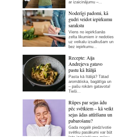
ar izaicinājumu –...
Noderīgi padomi, kā
gudri veidot iepirkumu
sarakstu
Viens no iepirkšanās
zelta likumiem ir nedoties
uz veikalu izsalkušam un
bez iepirkumu...
Recepte: Aija
Andrejeva gatavo
pastu kā Itālijā
Pasta kā Itālijā? Tātad
aromātiska, bagātīga un
– pašu rokām gatavota!
Tieši...
Rūpes par sejas ādu
pēc svētkiem – kā veikt
sejas ādas attīrīšanu un
pabarošanu?
Gada nogalē piedzīvotie
svētku pasākumi var būt