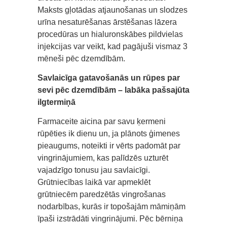
Maksts gļotādas atjaunošanas un slodzes
urīna nesaturēšanas ārstēšanas lāzera
procedūras un hialuronskābes pildvielas
injekcijas var veikt, kad pagājuši vismaz 3
mēneši pēc dzemdībām.
Savlaicīga gatavošanās un rūpes par
sevi pēc dzemdībām – labāka pašsajūta
ilgtermiņā
Farmaceite aicina par savu ķermeni
rūpēties ik dienu un, ja plānots ģimenes
pieaugums, noteikti ir vērts padomāt par
vingrinājumiem, kas palīdzēs uzturēt
vajadzīgo tonusu jau savlaicīgi.
Grūtniecības laikā var apmeklēt
grūtniecēm paredzētās vingrošanas
nodarbības, kurās ir topošajām māmiņām
īpaši izstrādāti vingrinājumi. Pēc bērniņa