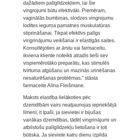
dažādiem palīglīdzekļiem, lai šie
vingrojumi būtu efektīvāki. Piemēram,
vaginālās bumbiņas, slodzes vingrojumu
lodītes iegurņa pamatnes muskulatūras
stiprināšanai. Tikpat efektīvs palīgs
vingrinājumu veikšanai ir elastīgās saites.
Konsultējoties ar ārstu vai farmaceitu,
ikviena kliente noteikti atradīs tieši sev
vispiemērotāko preparātu, kas stimulēs
tvirtuma atgūšanu un mazinās urinēšanas
nesaturēšanas problēmas,” stāsta
farmaceite Alīna Fleišmane.
Maksts elastība lielākoties pēc
dzemdībām vairs neatjaunojas iepriekšējā
līmenī, it īpaši, ja sievietei ir bijušas
vairākas dzemdības, tādēļ vingrinājumi un
atbilstošu palīglīdzekļu lietošana ir ļoti
būtiska. Ja sieviete katru dienu izpilda