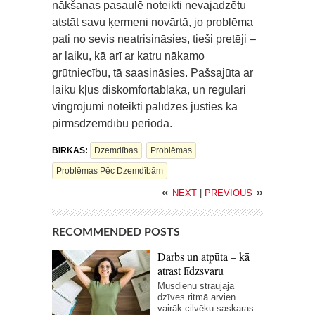
nākšanas pasaulē noteikti nevajadzētu
atstāt savu ķermeni novārtā, jo problēma
pati no sevis neatrisināsies, tieši pretēji –
ar laiku, kā arī ar katru nākamo
grūtniecību, tā saasināsies. Pašsajūta ar
laiku kļūs diskomfortablāka, un regulāri
vingrojumi noteikti palīdzēs justies kā
pirmsdzemdību periodā.
BIRKAS:
Dzemdības
Problēmas
Problēmas Pēc Dzemdībām
«
»
NEXT
|
PREVIOUS
RECOMMENDED POSTS
Darbs un atpūta – kā
atrast līdzsvaru
Mūsdienu straujajā
dzīves ritmā arvien
vairāk cilvēku saskaras