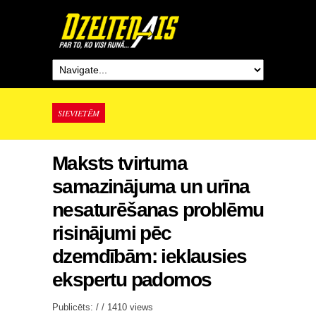
SIEVIETĒM
Maksts tvirtuma
samazinājuma un urīna
nesaturēšanas problēmu
risinājumi pēc
dzemdībām: ieklausies
ekspertu padomos
Publicēts: / /
1410 views