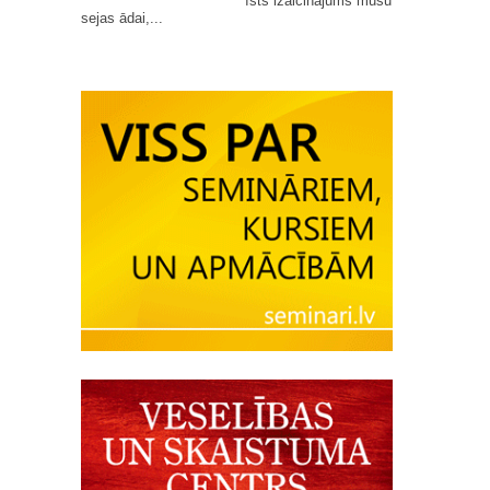
īsts izaicinājums mūsu
sejas ādai,...