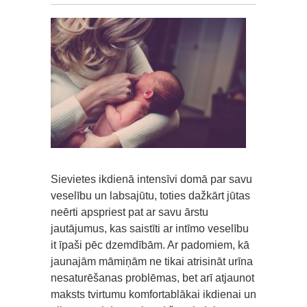
Sievietes ikdienā intensīvi domā par savu
veselību un labsajūtu, toties dažkārt jūtas
neērti apspriest pat ar savu ārstu
jautājumus, kas saistīti ar intīmo veselību
it īpaši pēc dzemdībām. Ar padomiem, kā
jaunajām māmiņām ne tikai atrisināt urīna
nesaturēšanas problēmas, bet arī atjaunot
maksts tvirtumu komfortablākai ikdienai un