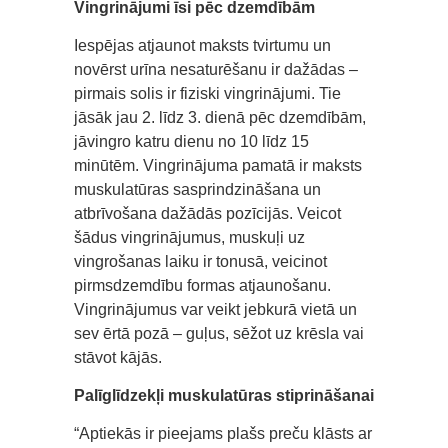
Vingrinājumi īsi pēc dzemdībām
Iespējas atjaunot maksts tvirtumu un
novērst urīna nesaturēšanu ir dažādas –
pirmais solis ir fiziski vingrinājumi. Tie
jāsāk jau 2. līdz 3. dienā pēc dzemdībām,
jāvingro katru dienu no 10 līdz 15
minūtēm. Vingrinājuma pamatā ir maksts
muskulatūras sasprindzināšana un
atbrīvošana dažādās pozīcijās. Veicot
šādus vingrinājumus, muskuļi uz
vingrošanas laiku ir tonusā, veicinot
pirmsdzemdību formas atjaunošanu.
Vingrinājumus var veikt jebkurā vietā un
sev ērtā pozā – guļus, sēžot uz krēsla vai
stāvot kājās.
Palīglīdzekļi muskulatūras stiprināšanai
“Aptiekās ir pieejams plašs preču klāsts ar