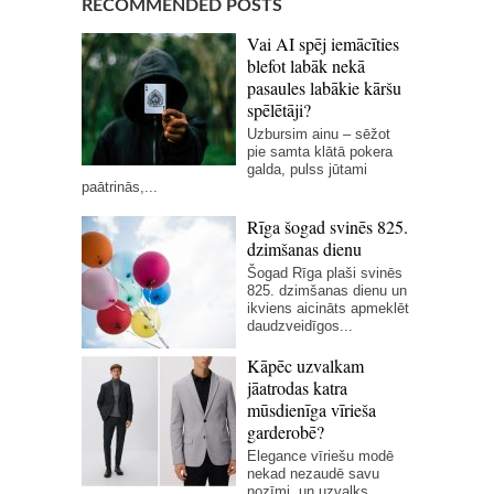
RECOMMENDED POSTS
Vai AI spēj iemācīties
blefot labāk nekā
pasaules labākie kāršu
spēlētāji?
Uzbursim ainu – sēžot
pie samta klātā pokera
galda, pulss jūtami
paātrinās,...
Rīga šogad svinēs 825.
dzimšanas dienu
Šogad Rīga plaši svinēs
825. dzimšanas dienu un
ikviens aicināts apmeklēt
daudzveidīgos...
Kāpēc uzvalkam
jāatrodas katra
mūsdienīga vīrieša
garderobē?
Elegance vīriešu modē
nekad nezaudē savu
nozīmi, un uzvalks