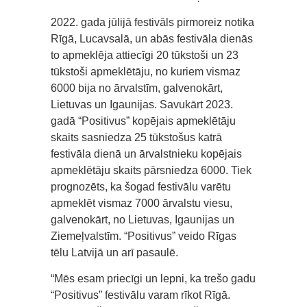
2022. gada jūlijā festivāls pirmoreiz notika
Rīgā, Lucavsalā, un abās festivāla dienās
to apmeklēja attiecīgi 20 tūkstoši un 23
tūkstoši apmeklētāju, no kuriem vismaz
6000 bija no ārvalstīm, galvenokārt,
Lietuvas un Igaunijas. Savukārt 2023.
gadā “Positivus” kopējais apmeklētāju
skaits sasniedza 25 tūkstošus katrā
festivāla dienā un ārvalstnieku kopējais
apmeklētāju skaits pārsniedza 6000. Tiek
prognozēts, ka šogad festivālu varētu
apmeklēt vismaz 7000 ārvalstu viesu,
galvenokārt, no Lietuvas, Igaunijas un
Ziemeļvalstīm. “Positivus” veido Rīgas
tēlu Latvijā un arī pasaulē.
“Mēs esam priecīgi un lepni, ka trešo gadu
“Positivus” festivālu varam rīkot Rīgā.