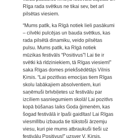
Rīga rada svētkus ne tikai sev, bet arī
pilsētas viesiem.
“Mums patīk, ka Rīgā notiek lieli pasākumi
– cilvēki pulcējas un bauda svētkus, kas
rada pilsētā dinamiku, veido pilsētas
pulsu. Mums patīk, ka Rīgā notiek
mūzikas festivāls “Positivus”! Lai tie ir
svētki kā rīdziniekiem, tā Rīgas viesiem!”
saka Rīgas domes priekšsēdētājs Vilnis
Ķirsis. “Lai pozitīvas emocijas tiem Rīgas
skolu labākajiem absolventiem, kuri
saņēmuši brīvbiļetes uz festivālu par
izciliem sasniegumiem skolā! Lai pozitīvs
kopā būšanas laiks Goda ģimenēm, kas
šogad festivālā ir īpaši gaidītas! Lai Rīgas
viesmīlību izbauda tie tūkstoši ārzemju
viesu, kuri pie mums atbraukuši tieši uz
festivālu Positivus!” uzsver V. Ķirsis.