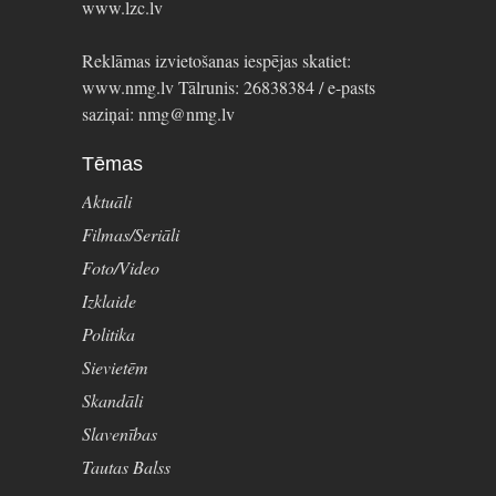
www.lzc.lv
Reklāmas izvietošanas iespējas skatiet:
www.nmg.lv Tālrunis: 26838384 / e-pasts
saziņai: nmg@nmg.lv
Tēmas
Aktuāli
Filmas/Seriāli
Foto/Video
Izklaide
Politika
Sievietēm
Skandāli
Slavenības
Tautas Balss