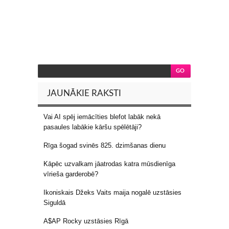
JAUNĀKIE RAKSTI
Vai AI spēj iemācīties blefot labāk nekā
pasaules labākie kāršu spēlētāji?
Rīga šogad svinēs 825. dzimšanas dienu
Kāpēc uzvalkam jāatrodas katra mūsdienīga
vīrieša garderobē?
Ikoniskais Džeks Vaits maija nogalē uzstāsies
Siguldā
A$AP Rocky uzstāsies Rīgā