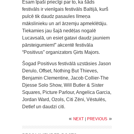
Esam īpaši priecīgi par to, ka šāds
festivāls ir vienīgais festivāls Baltijā, kurš
pulcē tik daudz pasaules līmeņa
mākslinieku un arī ārzemju apmeklētāju.
Tiekamies jau šajā nedēļas nogalē
Lucavsalā, un esiet gatavi daudz jauniem
pārsteigumiem!” akcentē festivāla
“Positivus” organizators Ģirts Majors.
Šogad Positivus festivālā uzstāsies Jason
Derulo, Offset, Nothing But Thieves,
Benjamin Clementine, Jacob Collier-The
Djesse Solo Show, Will Butler & Sister
Squares, Picture Parlour, Angelica Garcia,
Jordan Ward, Ozols, Citi Zēni, Vēstulēs,
Detlef un daudzi citi.
«
»
NEXT
|
PREVIOUS