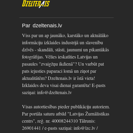
Par dzeltenais.lv
Viss par un ap jaunāko, karstāko un aktuālāko
informāciju izklaides industrijā un slavenību
dzīvēs - skandāli, stāsti, jaunumi un pikantākās
fotogrāfijas. Vēlies ieskatīties Latvijas un
pasaules "zvaigžņu ikdienā"? Un varbūt pat
pats iejusties paparaci lomā un ziņot par
aktualitātēm? Dzeltenais.lv ir īstā vieta!
Izklaides deva visai dienai garantēta! E-pasts
saziņai: info@dzeltenais.lv
Visas autortiesības pieder publikāciju autoriem.
Par portāla saturu atbild "Latvijas Žurnālistikas
centrs", reģ. nr. 40008244310 Tālrunis:
26901441 / e-pasts saziņai: info@lzc.lv /