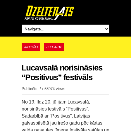
AKTUĀLI
IZKLAIDE
Lucavsalā norisināsies
“Positivus” festivāls
Publicēts: / /
53974 views
No 19. līdz 20. jūlijam Lucavsalā,
norisināsies festivāls “Positivus”.
Sadarbībā ar “Positivus”, Latvijas
galvaspilsētā jau trešo gadu pēc kārtas
valda pasaules līmeņa festivāla sajūtas un