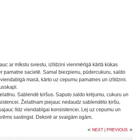
c ar mīkstu sviestu, izlīdzini vienmērīgā kārtā kūkas
mēr pamatne sacietē. Samal biezpienu, pūdercukuru, saldo
u viendabīgā masā, kārto uz cepumu pamatnes un izlīdzini.
usskapī.
elatīnu. Sablendē ķiršus. Saputo saldo krējumu, cukuru un
nsistencei. Želatīnam piejauc nedaudz sablendēto ķiršu,
sajauc līdz viendabīgai konsistencei. Lej uz cepumu un
 krēms sastingst. Dekorē ar svaigām ogām.
«
»
NEXT
|
PREVIOUS