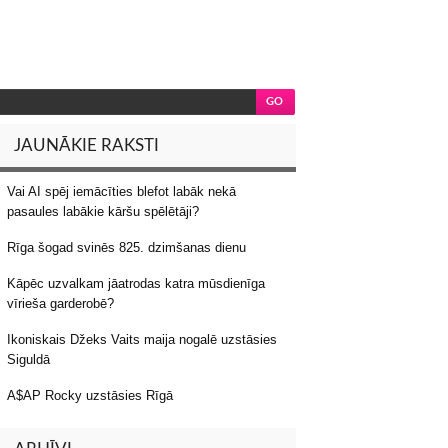
JAUNĀKIE RAKSTI
Vai AI spēj iemācīties blefot labāk nekā
pasaules labākie kāršu spēlētāji?
Rīga šogad svinēs 825. dzimšanas dienu
Kāpēc uzvalkam jāatrodas katra mūsdienīga
vīrieša garderobē?
Ikoniskais Džeks Vaits maija nogalē uzstāsies
Siguldā
A$AP Rocky uzstāsies Rīgā