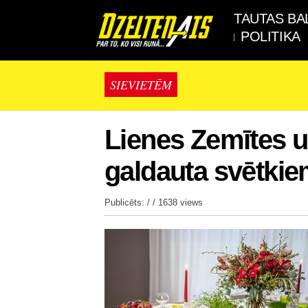
TAUTAS BA
POLITIKA
SIEVIETĒM
Lienes Zemītes u
galdauta svētki
Publicēts: / /
1638 views