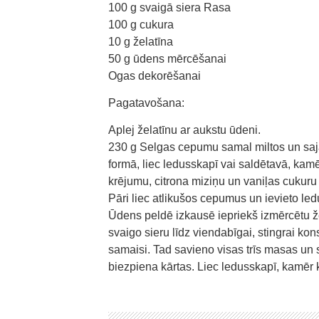
100 g svaigā siera Rasa
100 g cukura
10 g želatīna
50 g ūdens mērcēšanai
Ogas dekorēšanai
Pagatavošana:
Aplej želatīnu ar aukstu ūdeni.
230 g Selgas cepumu samal miltos un sajau
formā, liec ledusskapī vai saldētavā, ka
krējumu, citrona miziņu un vaniļas cukur
Pāri liec atlikušos cepumus un ievieto led
Ūdens peldē izkausē iepriekš izmērcētu ž
svaigo sieru līdz viendabīgai, stingrai ko
samaisi. Tad savieno visas trīs masas un 
biezpiena kārtas. Liec ledusskapī, kamēr