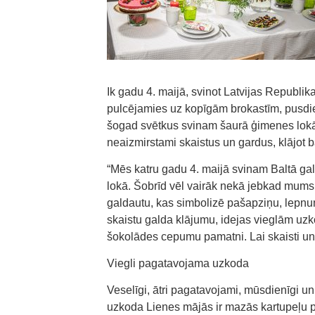
Ik gadu 4. maijā, svinot Latvijas Republi
pulcējamies uz kopīgām brokastīm, pusdie
šogad svētkus svinam šaurā ģimenes lokā 
neaizmirstami skaistus un gardus, klājot b
“Mēs katru gadu 4. maijā svinam Baltā gal
lokā. Šobrīd vēl vairāk nekā jebkad mums j
galdautu, kas simbolizē pašapziņu, lepnu
skaistu galda klājumu, idejas vieglām uzk
šokolādes cepumu pamatni. Lai skaisti un 
Viegli pagatavojama uzkoda
Veselīgi, ātri pagatavojami, mūsdienīgi un 
uzkoda Lienes mājās ir mazās kartupeļu p