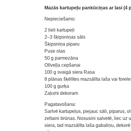
Mazās kartupeļu pankūciņas ar lasi (4
Nepieciešams:
2 lieli kartupeļi
2–3 šķipsniņas sāls
Šķipsniņa piparu
Puse olas
50 g parmezāna
Olīveļļa cepšanai
100 g svaigā siera Rasa
8 plānas šķēlītes mazsālīta laša vai forele
100 g gurķa
Zaļumi dekoram
Pagatavošana:
Sarīvē kartupeļus, piejauc sāli, piparus, 
zeltaini brūnas. Nosusini salvetē, liec uz
siera, tad mazsālīta laša gabaliņu, dekor