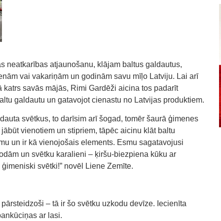
kas neatkarības atjaunošanu, klājam baltus galdautus,
nām vai vakariņām un godinām savu mīļo Latviju. Lai arī
katrs savās mājās, Rimi Gardēži aicina tos padarīt
altu galdautu un gatavojot cienastu no Latvijas produktiem.
dauta svētkus, to darīsim arī šogad, tomēr šaurā ģimenes
ābūt vienotiem un stipriem, tāpēc aicinu klāt baltu
mu un ir kā vienojošais elements. Esmu sagatavojusi
odām un svētku karalieni – ķiršu-biezpiena kūku ar
ģimeniski svētki!” novēl Liene Zemīte.
pārsteidzoši – tā ir šo svētku uzkodu devīze. Iecienīta
ankūciņas ar lasi.