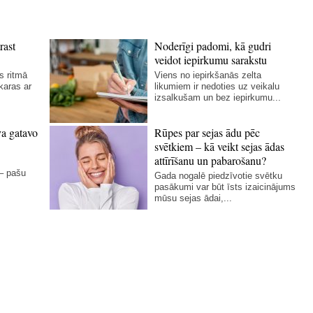
rast
Noderīgi padomi, kā gudri
veidot iepirkumu sarakstu
s ritmā
Viens no iepirkšanās zelta
karas ar
likumiem ir nedoties uz veikalu
izsalkušam un bez iepirkumu...
va gatavo
Rūpes par sejas ādu pēc
svētkiem – kā veikt sejas ādas
attīrīšanu un pabarošanu?
 – pašu
Gada nogalē piedzīvotie svētku
pasākumi var būt īsts izaicinājums
mūsu sejas ādai,...