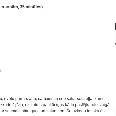
 personām, 35 minūtes)
s
olu, rīvētu parmezānu, samaisi un cep sakarsētā eļļā, kamēr
 uzkodu šķīvja, uz katras pankūciņas kārto pustējkaroti svaigā
ē ar sasmalcinātu gurķi un zaļumiem. Šo uzkodu iesaku ēst