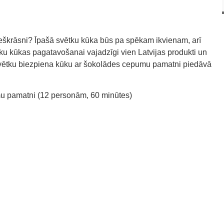
epeškrāsni? Īpašā svētku kūka būs pa spēkam ikvienam, arī
vētku kūkas pagatavošanai vajadzīgi vien Latvijas produkti un
 svētku biezpiena kūku ar šokolādes cepumu pamatni piedāvā
u pamatni (12 personām, 60 minūtes)