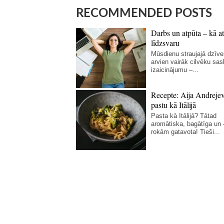
RECOMMENDED POSTS
Darbs un atpūta – kā at
līdzsvaru
Mūsdienu straujajā dzīve
arvien vairāk cilvēku sas
izaicinājumu –...
Recepte: Aija Andreje
pastu kā Itālijā
Pasta kā Itālijā? Tātad
aromātiska, bagātīga un
rokām gatavota! Tieši...