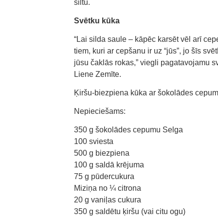
siltu.
Svētku kūka
“Lai silda saule – kāpēc karsēt vēl arī c
tiem, kuri ar cepšanu ir uz “jūs”, jo šīs s
jūsu čaklās rokas,” viegli pagatavojamu
Liene Zemīte.
Ķiršu-biezpiena kūka ar šokolādes cepum
Nepieciešams:
350 g šokolādes cepumu Selga
100 sviesta
500 g biezpiena
100 g saldā krējuma
75 g pūdercukura
Miziņa no ¼ citrona
20 g vaniļas cukura
350 g saldētu ķiršu (vai citu ogu)