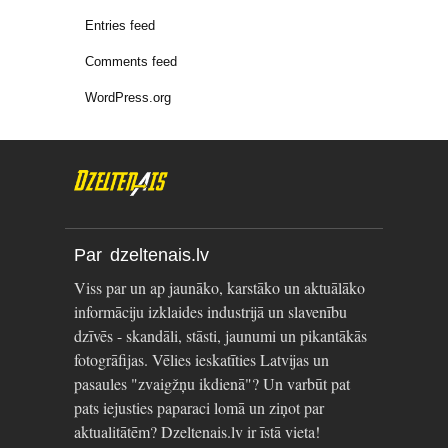
Entries feed
Comments feed
WordPress.org
Par dzeltenais.lv
Viss par un ap jaunāko, karstāko un aktuālāko
informāciju izklaides industrijā un slavenību
dzīvēs - skandāli, stāsti, jaunumi un pikantākās
fotogrāfijas. Vēlies ieskatīties Latvijas un
pasaules "zvaigžņu ikdienā"? Un varbūt pat
pats iejusties paparaci lomā un ziņot par
aktualitātēm? Dzeltenais.lv ir īstā vieta!