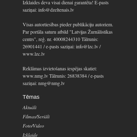
Izklaides deva visai dienai garantēta! E-pasts
saziņai: info@dzeltenais.lv
Visas autortiesības pieder publikāciju autoriem.
Par portāla saturu atbild "Latvijas Žurnālistikas
centrs", reģ. nr. 40008244310 Tālrunis:
26901441 / e-pasts saziņai: info@lzc.lv /
www.lzc.lv
Reklāmas izvietošanas iespējas skatiet:
www.nmg.lv Tālrunis: 26838384 / e-pasts
saziņai: nmg@nmg.lv
Tēmas
Aktuāli
Filmas/Seriāli
Foto/Video
Izklaide