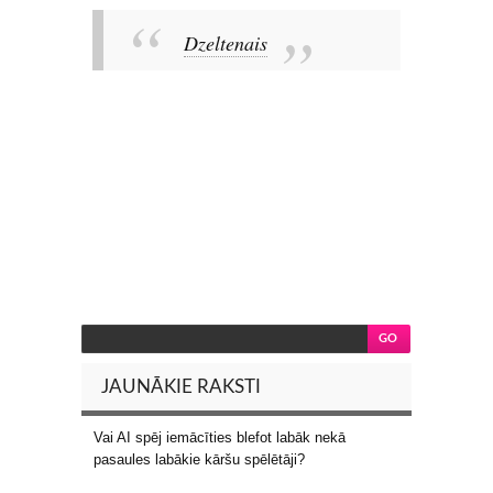
Dzeltenais
JAUNĀKIE RAKSTI
Vai AI spēj iemācīties blefot labāk nekā
pasaules labākie kāršu spēlētāji?