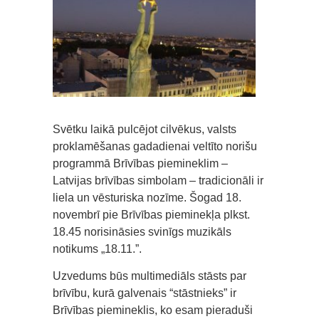
Svētku laikā pulcējot cilvēkus, valsts
proklamēšanas gadadienai veltīto norišu
programmā Brīvības piemineklim –
Latvijas brīvības simbolam – tradicionāli ir
liela un vēsturiska nozīme. Šogad 18.
novembrī pie Brīvības pieminekļa plkst.
18.45 norisināsies svinīgs muzikāls
notikums „18.11.”.
Uzvedums būs multimediāls stāsts par
brīvību, kurā galvenais “stāstnieks” ir
Brīvības piemineklis, ko esam pieraduši