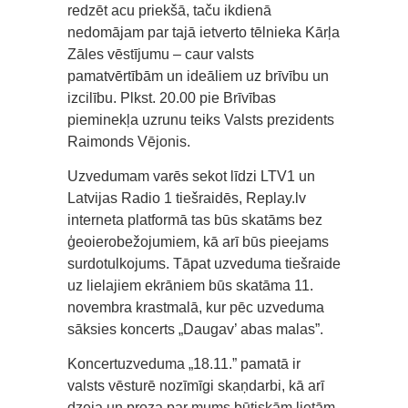
redzēt acu priekšā, taču ikdienā
nedomājam par tajā ietverto tēlnieka Kārļa
Zāles vēstījumu – caur valsts
pamatvērtībām un ideāliem uz brīvību un
izcilību. Plkst. 20.00 pie Brīvības
pieminekļa uzrunu teiks Valsts prezidents
Raimonds Vējonis.
Uzvedumam varēs sekot līdzi LTV1 un
Latvijas Radio 1 tiešraidēs, Replay.lv
interneta platformā tas būs skatāms bez
ģeoierobežojumiem, kā arī būs pieejams
surdotulkojums. Tāpat uzveduma tiešraide
uz lielajiem ekrāniem būs skatāma 11.
novembra krastmalā, kur pēc uzveduma
sāksies koncerts „Daugav’ abas malas”.
Koncertuzveduma „18.11.” pamatā ir
valsts vēsturē nozīmīgi skaņdarbi, kā arī
dzeja un proza par mums būtiskām lietām,