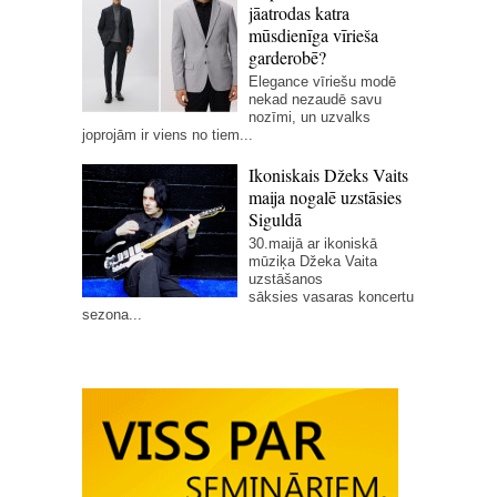
jāatrodas katra
mūsdienīga vīrieša
garderobē?
Elegance vīriešu modē
nekad nezaudē savu
nozīmi, un uzvalks
joprojām ir viens no tiem...
Ikoniskais Džeks Vaits
maija nogalē uzstāsies
Siguldā
30.maijā ar ikoniskā
mūziķa Džeka Vaita
uzstāšanos
sāksies vasaras koncertu
sezona...