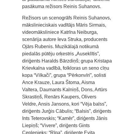
pasākuma režisors Reinis Suhanovs.
Režisors un scenogrāfs Reinis Suhanovs,
mākslinieciskais vadītājs Māris Sirmais,
videomāksliniece Katrīna Neiburga,
scenārija autore Ieva Struka, producents
Ojārs Rubenis. Muzikālajā notikumā
piedalās pūtēju orķestris „Auseklītis”,
diriģents Haralds Bārzdiņš; grupa Kristapa
Krievkalna vadībā, folkloras un seno cīņu
kopa “Vilkači”, grupa “Pērkonvīri”, solisti
Ance Krauze, Laura Štoma, Aisma
Valtera, Daumants Kalniņš, Dons, Artūrs
Skrastiņš, Renārs Kaupers, Olivers
Veldre, Ansis Jansons, kori “Vēja balss”,
diriģents Jurģis Cābulis; “Balsis”, diriģents
Ints Teterovskis; “Kamēr”, diriģents Jānis
Liepiņš; “Vivere”, diriģents Gints
Ceplenieks; “Rīga”, diriģente Evita