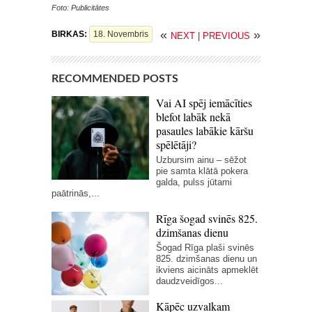
Foto: Publicitātes
«
»
BIRKAS:
18. Novembris
NEXT
|
PREVIOUS
RECOMMENDED POSTS
Vai AI spēj iemācīties
blefot labāk nekā
pasaules labākie kāršu
spēlētāji?
Uzbursim ainu – sēžot
pie samta klātā pokera
galda, pulss jūtami
paātrinās,...
Rīga šogad svinēs 825.
dzimšanas dienu
Šogad Rīga plaši svinēs
825. dzimšanas dienu un
ikviens aicināts apmeklēt
daudzveidīgos...
Kāpēc uzvalkam