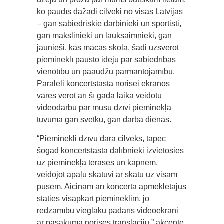
ko paudīs dažādi cilvēki no visas Latvijas
– gan sabiedriskie darbinieki un sportisti,
gan mākslinieki un lauksaimnieki, gan
jaunieši, kas mācās skolā, šādi uzsverot
piemineklī pausto ideju par sabiedrības
vienotību un paaudžu pārmantojamību.
Paralēli koncertstāsta norisei ekrānos
varēs vērot arī šī gada laikā veidotu
videodarbu par mūsu dzīvi pieminekļa
tuvumā gan svētku, gan darba dienās.
“Pieminekli dzīvu dara cilvēks, tāpēc
šogad koncertstāsta dalībnieki izvietosies
uz pieminekļa terases un kāpnēm,
veidojot apaļu skatuvi ar skatu uz visām
pusēm. Aicinām arī koncerta apmeklētājus
stāties visapkārt piemineklim, jo
redzamību vieglāku padarīs videoekrāni
ar pasākuma norises translāciju,” akcentē