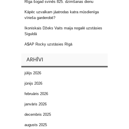
Rīga šogad svinēs 825. dzimšanas dienu
Kāpēc uzvalkam jāatrodas katra mūsdienīga
vīrieša garderobē?
Ikoniskais Džeks Vaits maija nogalē uzstāsies
Siguldā
A$AP Rocky uzstāsies Rīgā
ARHĪVI
jūlijs 2026
jūnijs 2026
februāris 2026
janvāris 2026
decembris 2025
augusts 2025