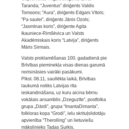
Taranda; “Juventus” diriģents Valdis
Tomsons; “Aura”, diriģents Edgars Vītols;
“Pa saulei”, diriģents Jānis Ozols;
“Jasmīnas koris”, diriģente Agita
Ikauniece-Rimšēvica un Valsts
Akadēmiskais koris “Latvija”, diriģents
Māris Sirmais.
Valsts proklamēšanas 100. gadadienā pie
Brīvības pieminekļa visas dienas garumā
norisināsies vairāki pasākumi.
Plkst. 08.11, saullēkta laikā, Brīvības
laukumā notiks Latvijas rīta
ieskandināšana, uz kuru aicina bērnu
vokālais ansamblis „Dzeguzīte”, postfolka
grupa „Dārdi”, grupa “ImantaDimanta”,
folkloras kopa “Grodi”, ielu skrituļslidotāju
apvienība “Therolling” un lietuviešu
mākslinieks Tadas Surkis.