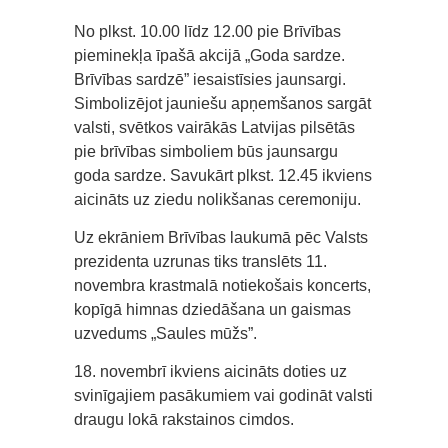
No plkst. 10.00 līdz 12.00 pie Brīvības
pieminekļa īpašā akcijā „Goda sardze.
Brīvības sardzē” iesaistīsies jaunsargi.
Simbolizējot jauniešu apņemšanos sargāt
valsti, svētkos vairākās Latvijas pilsētās
pie brīvības simboliem būs jaunsargu
goda sardze. Savukārt plkst. 12.45 ikviens
aicināts uz ziedu nolikšanas ceremoniju.
Uz ekrāniem Brīvības laukumā pēc Valsts
prezidenta uzrunas tiks translēts 11.
novembra krastmalā notiekošais koncerts,
kopīgā himnas dziedāšana un gaismas
uzvedums „Saules mūžs”.
18. novembrī ikviens aicināts doties uz
svinīgajiem pasākumiem vai godināt valsti
draugu lokā rakstainos cimdos.