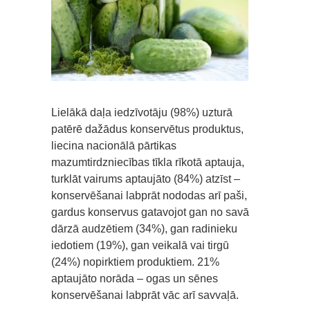
Lielākā daļa iedzīvotāju (98%) uzturā
patērē dažādus konservētus produktus,
liecina nacionālā pārtikas
mazumtirdzniecības tīkla rīkotā aptauja,
turklāt vairums aptaujāto (84%) atzīst –
konservēšanai labprāt nododas arī paši,
gardus konservus gatavojot gan no savā
dārzā audzētiem (34%), gan radinieku
iedotiem (19%), gan veikalā vai tirgū
(24%) nopirktiem produktiem. 21%
aptaujāto norāda – ogas un sēnes
konservēšanai labprāt vāc arī savvaļā.