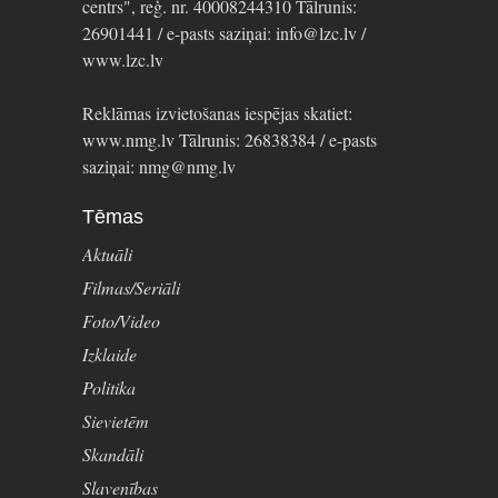
centrs", reģ. nr. 40008244310 Tālrunis:
26901441 / e-pasts saziņai: info@lzc.lv /
www.lzc.lv
Reklāmas izvietošanas iespējas skatiet:
www.nmg.lv Tālrunis: 26838384 / e-pasts
saziņai: nmg@nmg.lv
Tēmas
Aktuāli
Filmas/Seriāli
Foto/Video
Izklaide
Politika
Sievietēm
Skandāli
Slavenības