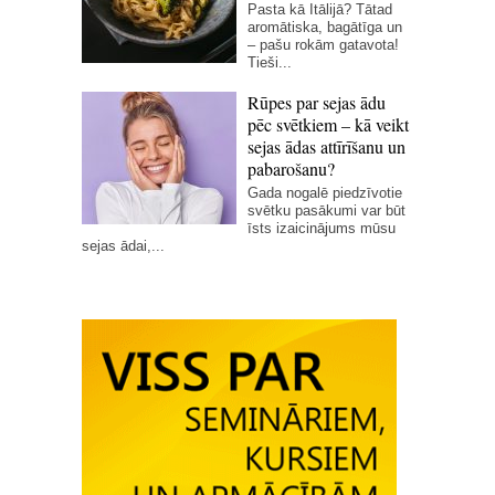
Pasta kā Itālijā? Tātad
aromātiska, bagātīga un
– pašu rokām gatavota!
Tieši...
Rūpes par sejas ādu
pēc svētkiem – kā veikt
sejas ādas attīrīšanu un
pabarošanu?
Gada nogalē piedzīvotie
svētku pasākumi var būt
īsts izaicinājums mūsu
sejas ādai,...