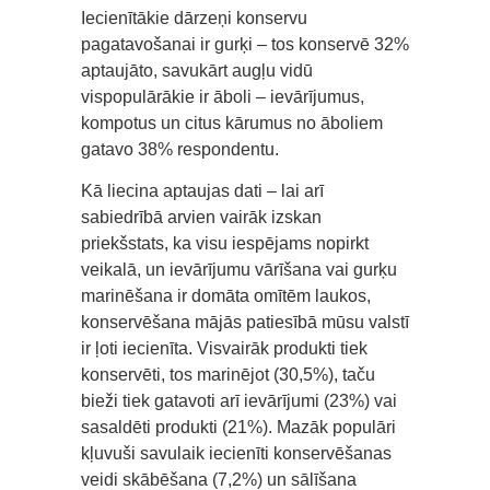
Iecienītākie dārzeņi konservu
pagatavošanai ir gurķi – tos konservē 32%
aptaujāto, savukārt augļu vidū
vispopulārākie ir āboli – ievārījumus,
kompotus un citus kārumus no āboliem
gatavo 38% respondentu.
Kā liecina aptaujas dati – lai arī
sabiedrībā arvien vairāk izskan
priekšstats, ka visu iespējams nopirkt
veikalā, un ievārījumu vārīšana vai gurķu
marinēšana ir domāta omītēm laukos,
konservēšana mājās patiesībā mūsu valstī
ir ļoti iecienīta. Visvairāk produkti tiek
konservēti, tos marinējot (30,5%), taču
bieži tiek gatavoti arī ievārījumi (23%) vai
sasaldēti produkti (21%). Mazāk populāri
kļuvuši savulaik iecienīti konservēšanas
veidi skābēšana (7,2%) un sālīšana