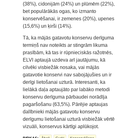
(38%), cidonijām (24%) un plūmēm (22%),
bet populārākās ogas, ko izmanto
konservēšanai, ir zemenes (20%), upenes
(15,6%) un ķirši (14%).
Tā, ka mājās gatavotu konservu derīguma
termiņš nav noteikts ar stingrām likuma
prasībām, kā tas ir rūpnieciskās ražotnēs,
ELVI aptaujā uzdeva arī jautājumu, kā
cilvēki visbiežāk nosaka, vai mājās
gatavotie konservi nav sabojājušies un ir
derīgi lietošanai uzturā. Interesanti, ka
lielākā daļa aptaujāto par labāko metodi
konservu derīguma pārbaudei norādīja
pagaršošanu (63,5%). Pārējie aptaujas
dalībnieki mājās gatavotu konservu
derīgumu lietošanai uzturā visbiežāk vērtē
vizuāli, konservus kārtīgi aplūkojot.