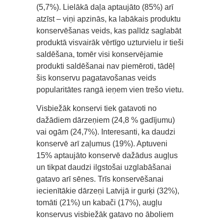
(5,7%). Lielākā daļa aptaujāto (85%) arī
atzīst – viņi apzinās, ka labākais produktu
konservēšanas veids, kas palīdz saglabāt
produktā visvairāk vērtīgo uzturvielu ir tieši
saldēšana, tomēr visi konservējamie
produkti saldēšanai nav piemēroti, tādēļ
šis konservu pagatavošanas veids
popularitātes rangā ieņem vien trešo vietu.
Visbiežāk konservi tiek gatavoti no
dažādiem dārzeņiem (24,8 % gadījumu)
vai ogām (24,7%). Interesanti, ka daudzi
konservē arī zaļumus (19%). Aptuveni
15% aptaujāto konservē dažādus augļus
un tikpat daudzi ilgstošai uzglabāšanai
gatavo arī sēnes. Trīs konservēšanai
iecienītākie dārzeņi Latvijā ir gurķi (32%),
tomāti (21%) un kabači (17%), augļu
konservus visbiežāk gatavo no āboliem