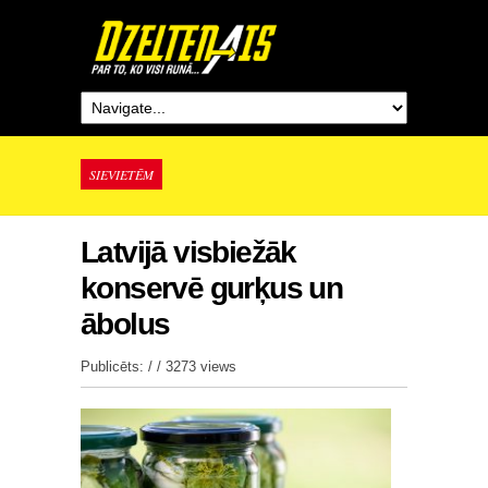
SIEVIETĒM
Latvijā visbiežāk
konservē gurķus un
ābolus
Publicēts: / /
3273 views