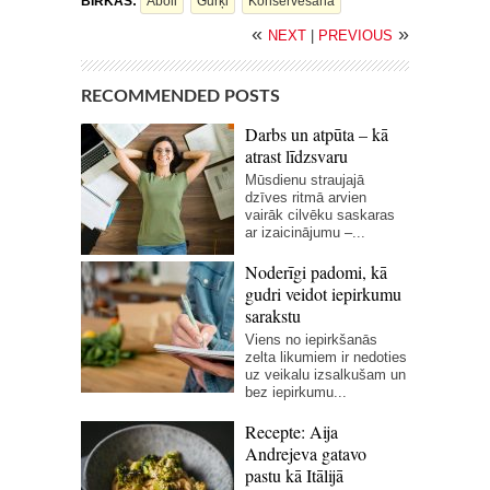
BIRKAS:
Āboli
Gurķi
Konservēšana
«
»
NEXT
|
PREVIOUS
RECOMMENDED POSTS
Darbs un atpūta – kā
atrast līdzsvaru
Mūsdienu straujajā
dzīves ritmā arvien
vairāk cilvēku saskaras
ar izaicinājumu –...
Noderīgi padomi, kā
gudri veidot iepirkumu
sarakstu
Viens no iepirkšanās
zelta likumiem ir nedoties
uz veikalu izsalkušam un
bez iepirkumu...
Recepte: Aija
Andrejeva gatavo
pastu kā Itālijā