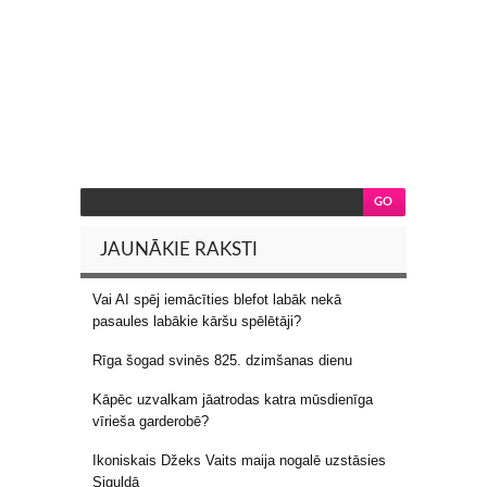
JAUNĀKIE RAKSTI
Vai AI spēj iemācīties blefot labāk nekā
pasaules labākie kāršu spēlētāji?
Rīga šogad svinēs 825. dzimšanas dienu
Kāpēc uzvalkam jāatrodas katra mūsdienīga
vīrieša garderobē?
Ikoniskais Džeks Vaits maija nogalē uzstāsies
Siguldā