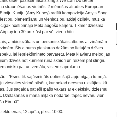
Landslide” pazīstamākais singls We Can Do Better
jumu straumēšanas vietnēs, 2 mēnešus atradies European
ar Eimiju Kuniju (Amy Kuney) radītā kompozīcija Amy’s Song
īlestību, pieņemšanu un vienlīdzību, atklāj dziļāku mūziķa
ēcīgāk nostiprināja Meta augošo karjeru. Tikmēr dziesma
irplay top 30 un kļūst par vēl vienu hitu.
gākais, ambiciozākais un personiskākais albums ar zināmām
iezīmēm. Šis albums pieskaras dažām no lielajām dzīves
pēku, lai iepriekšminēto pārvarētu. Meta klavieru melodijas
giem dzīves notikumiem runā skaidri un reizēm pat stingri.
ersonisko par universālu, visiem saprotamu.
šādi: “Esmu tik sajūsmināts doties šajā apjomīgaja turnejā.
ju viesoties virknē pilsētu, kur nekad neesmu uzstājies, kā
ajās. Jūs sagaida patieši īpašs vakars ar eklektisku dziesmu
s. Uzstāšanās ir mana mīļākā nodarbe, tāpēc nevaru vien
šu Eiropā”.
iektdienas, 12.aprīļa, plkst. 10.00.