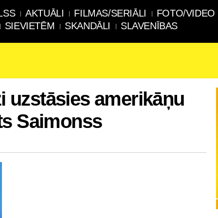
LSS
AKTUĀLI
FILMAS/SERIĀLI
FOTO/VIDEO
SIEVIETĒM
SKANDĀLI
SLAVENĪBAS
zi uzstāsies amerikāņu
ts Saimonss