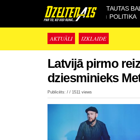
TAUTAS BA
POLITIKA
AKTUĀLI
IZKLAIDE
Latvijā pirmo rei
dziesminieks Me
Publicēts: / /
1511 views