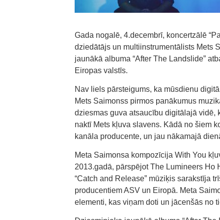
Gada nogalē, 4.decembrī, koncertzālē “Pal
dziedātājs un multiinstrumentālists Mets
jaunākā albuma “After The Landslide” atba
Eiropas valstīs.
Nav liels pārsteigums, ka mūsdienu digitā
Mets Saimonss pirmos panākumus muzikāla
dziesmas guva atsaucību digitālajā vidē, k
naktī Mets kļuva slavens. Kādā no šiem ko
kanāla producente, un jau nākamajā dienā 
Meta Saimonsa kompozīcija With You kļu
2013.gadā, pārspējot The Lumineers Ho He
“Catch and Release” mūziķis sarakstīja tr
producentiem ASV un Eiropā. Meta Saimonsa
elementi, kas viņam doti un jācenšās no t