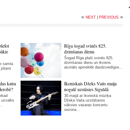
«
»
NEXT
|
PREVIOUS
blefot
Rīga šogad svinēs 825.
bākie
dzimšanas dienu
Šogad Rīga plaši svinēs 825.
dzimšanas dienu un ikviens
ie samta
aicināts apmeklēt daudzveidīgos...
 jūtami
das katra
Ikoniskais Džeks Vaits maija
derobē?
nogalē uzstāsies Siguldā
nekad
30.maijā ar ikoniskā mūziķa
 uzvalks
Džeka Vaita uzstāšanos
..
sāksies vasaras koncertu
sezona...