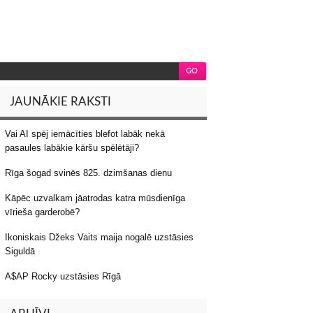
JAUNĀKIE RAKSTI
Vai AI spēj iemācīties blefot labāk nekā
pasaules labākie kāršu spēlētāji?
Rīga šogad svinēs 825. dzimšanas dienu
Kāpēc uzvalkam jāatrodas katra mūsdienīga
vīrieša garderobē?
Ikoniskais Džeks Vaits maija nogalē uzstāsies
Siguldā
A$AP Rocky uzstāsies Rīgā