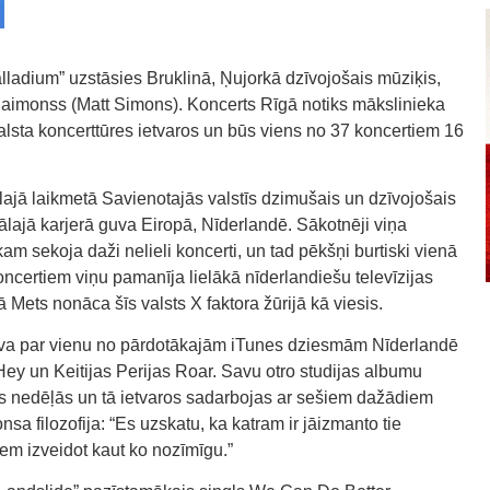
ladium” uzstāsies Bruklinā, Ņujorkā dzīvojošais mūziķis,
 Saimonss (Matt Simons). Koncerts Rīgā notiks mākslinieka
lsta koncerttūres ietvaros un būs viens no 37 koncertiem 16
lajā laikmetā Savienotajās valstīs dzimušais un dzīvojošais
jā karjerā guva Eiropā, Nīderlandē. Sākotnēji viņa
am sekoja daži nelieli koncerti, un tad pēkšņi burtiski vienā
ncertiem viņu pamanīja lielākā nīderlandiešu televīzijas
Mets nonāca šīs valsts X faktora žūrijā kā viesis.
va par vienu no pārdotākajām iTunes dziesmām Nīderlandē
y un Keitijas Perijas Roar. Savu otro studijas albumu
īs nedēļās un tā ietvaros sadarbojas ar sešiem dažādiem
 filozofija: “Es uzskatu, ka katram ir jāizmanto tie
iem izveidot kaut ko nozīmīgu.”