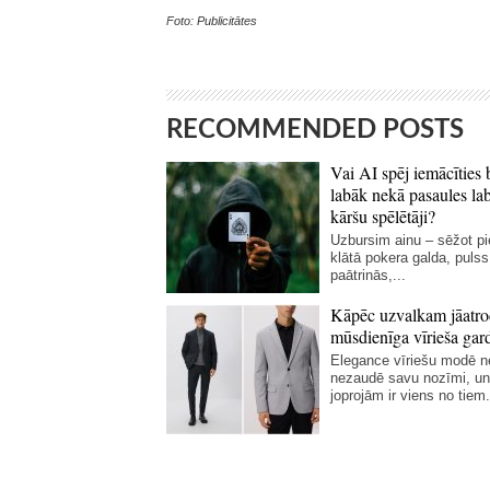
Foto: Publicitātes
RECOMMENDED POSTS
Vai AI spēj iemācīties 
labāk nekā pasaules la
kāršu spēlētāji?
Uzbursim ainu – sēžot p
klātā pokera galda, pulss
paātrinās,...
Kāpēc uzvalkam jāatro
mūsdienīga vīrieša gar
Elegance vīriešu modē 
nezaudē savu nozīmi, un
joprojām ir viens no tiem.