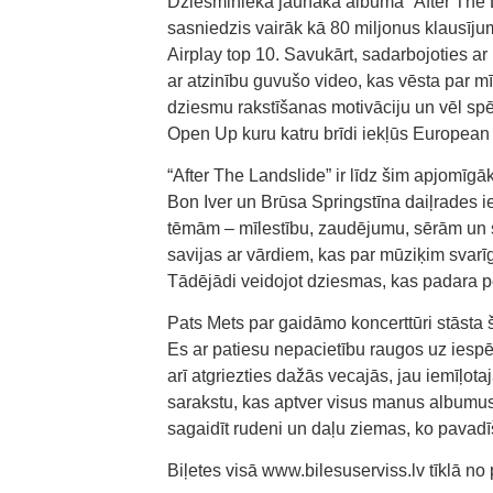
Dziesminieka jaunākā albuma “After The 
sasniedzis vairāk kā 80 miljonus klausī
Airplay top 10. Savukārt, sadarbojoties 
ar atzinību guvušo video, kas vēsta par m
dziesmu rakstīšanas motivāciju un vēl sp
Open Up kuru katru brīdi iekļūs European A
“After The Landslide” ir līdz šim apjomī
Bon Iver un Brūsa Springstīna daiļrades 
tēmām – mīlestību, zaudējumu, sērām un s
savijas ar vārdiem, kas par mūziķim svarī
Tādējādi veidojot dziesmas, kas padara p
Pats Mets par gaidāmo koncerttūri stāsta 
Es ar patiesu nepacietību raugos uz iespē
arī atgriezties dažās vecajās, jau iemīļot
sarakstu, kas aptver visus manus albumu
sagaidīt rudeni un daļu ziemas, ko pavadī
Biļetes visā www.bilesuserviss.lv tīklā no p