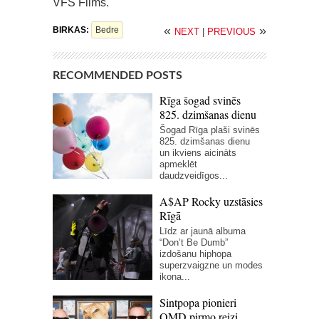
VFS Films.
«
»
BIRKAS:
Bedre
NEXT
|
PREVIOUS
RECOMMENDED POSTS
Rīga šogad svinēs
825. dzimšanas dienu
Šogad Rīga plaši svinēs
825. dzimšanas dienu
un ikviens aicināts
apmeklēt
daudzveidīgos...
A$AP Rocky uzstāsies
Rīgā
Līdz ar jaunā albuma
“Don’t Be Dumb”
izdošanu hiphopa
superzvaigzne un modes
ikona...
Sintpopa pionieri
OMD pirmo reizi