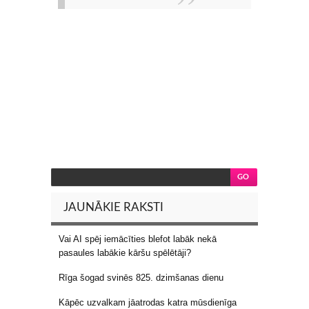
JAUNĀKIE RAKSTI
Vai AI spēj iemācīties blefot labāk nekā
pasaules labākie kāršu spēlētāji?
Rīga šogad svinēs 825. dzimšanas dienu
Kāpēc uzvalkam jāatrodas katra mūsdienīga