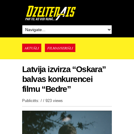
AKTUĀLI
FILMAS/SERIĀLI
Latvija izvirza “Oskara”
balvas konkurencei
filmu “Bedre”
Publicēts: / /
923 views