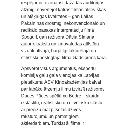
iespējamo rezonansi dažādās auditorijās,
atzinīgi novērtējot katras filmas atsevišķās
un atšķirīgās kvalitātes – gan Lailas
Pakalniņas drosmīgi nekonvencionālo un
radikālo pasakas interpretāciju filmā
Spogulī, gan režisora Dāvja Sīmaņa
autorrokraksta un kinovalodas attīstību
vizuāli blīvajā, bagātīgi fakturētajā un
stilistiski noslēgtajā filmā Gads pirms kara.
Apsverot visus argumentus, ekspertu
komisija galu galā vienojās kā Latvijas
pieteikumu ASV Kinoakadēmijas balvai
par labāko ārzemju filmu izvirzīt režisores
Daces Pūces spēlfilmu Bedre – skaidri
izstāstītu, reālistisku un cilvēcisku stāstu
ar precīzu mazpilsētas dzīves
raksturojumu un pamatīgiem
aktierdarbiem. Turklāt šī filma ir