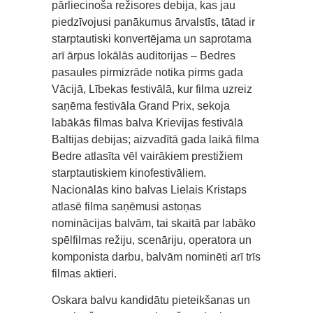
pārliecinoša režisores debija, kas jau
piedzīvojusi panākumus ārvalstīs, tātad ir
starptautiski konvertējama un saprotama
arī ārpus lokālās auditorijas – Bedres
pasaules pirmizrāde notika pirms gada
Vācijā, Lībekas festivālā, kur filma uzreiz
saņēma festivāla Grand Prix, sekoja
labākās filmas balva Krievijas festivālā
Baltijas debijas; aizvadītā gada laikā filma
Bedre atlasīta vēl vairākiem prestižiem
starptautiskiem kinofestivāliem.
Nacionālās kino balvas Lielais Kristaps
atlasē filma saņēmusi astoņas
nominācijas balvām, tai skaitā par labāko
spēlfilmas režiju, scenāriju, operatora un
komponista darbu, balvām nominēti arī trīs
filmas aktieri.
Oskara balvu kandidātu pieteikšanas un