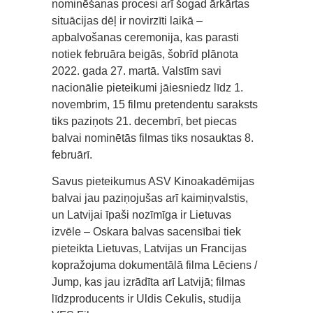
nominēšanas procesi arī šogad ārkārtas
situācijas dēļ ir novirzīti laikā –
apbalvošanas ceremonija, kas parasti
notiek februāra beigās, šobrīd plānota
2022. gada 27. martā. Valstīm savi
nacionālie pieteikumi jāiesniedz līdz 1.
novembrim, 15 filmu pretendentu saraksts
tiks paziņots 21. decembrī, bet piecas
balvai nominētās filmas tiks nosauktas 8.
februārī.
Savus pieteikumus ASV Kinoakadēmijas
balvai jau paziņojušas arī kaimiņvalstis,
un Latvijai īpaši nozīmīga ir Lietuvas
izvēle – Oskara balvas sacensībai tiek
pieteikta Lietuvas, Latvijas un Francijas
kopražojuma dokumentālā filma Lēciens /
Jump, kas jau izrādīta arī Latvijā; filmas
līdzproducents ir Uldis Cekulis, studija