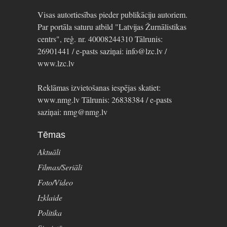
Visas autortiesības pieder publikāciju autoriem.
Par portāla saturu atbild "Latvijas Žurnālistikas
centrs", reģ. nr. 40008244310 Tālrunis:
26901441 / e-pasts saziņai: info@lzc.lv /
www.lzc.lv
Reklāmas izvietošanas iespējas skatiet:
www.nmg.lv Tālrunis: 26838384 / e-pasts
saziņai: nmg@nmg.lv
Tēmas
Aktuāli
Filmas/Seriāli
Foto/Video
Izklaide
Politika