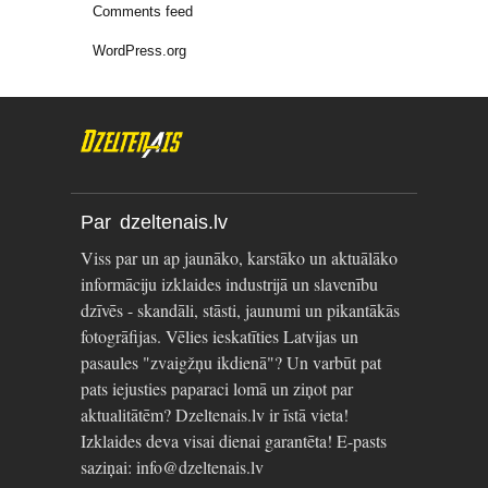
Comments feed
WordPress.org
Par dzeltenais.lv
Viss par un ap jaunāko, karstāko un aktuālāko
informāciju izklaides industrijā un slavenību
dzīvēs - skandāli, stāsti, jaunumi un pikantākās
fotogrāfijas. Vēlies ieskatīties Latvijas un
pasaules "zvaigžņu ikdienā"? Un varbūt pat
pats iejusties paparaci lomā un ziņot par
aktualitātēm? Dzeltenais.lv ir īstā vieta!
Izklaides deva visai dienai garantēta! E-pasts
saziņai: info@dzeltenais.lv