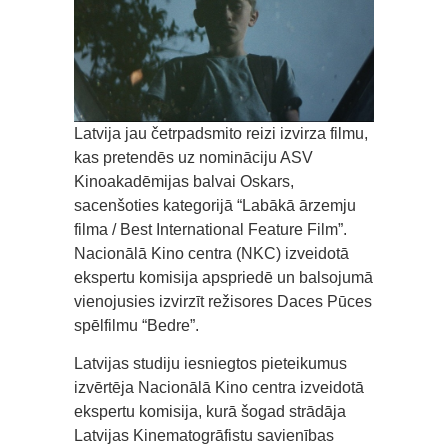
Latvija jau četrpadsmito reizi izvirza filmu,
kas pretendēs uz nomināciju ASV
Kinoakadēmijas balvai Oskars,
sacenšoties kategorijā “Labākā ārzemju
filma / Best International Feature Film”.
Nacionālā Kino centra (NKC) izveidotā
ekspertu komisija apspriedē un balsojumā
vienojusies izvirzīt režisores Daces Pūces
spēlfilmu “Bedre”.
Latvijas studiju iesniegtos pieteikumus
izvērtēja Nacionālā Kino centra izveidotā
ekspertu komisija, kurā šogad strādāja
Latvijas Kinematogrāfistu savienības