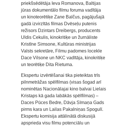
priekšsēdētāja Ieva Romanova, Baltijas
jūras dokumentālo filmu foruma vadītāja
un kinoteorētiķe Zane Balčus, pagājušajā
gadā izvirzītās filmas Dvēseļu putenis
režisors Dzintars Dreibergs, producents
Uldis Cekulis, kinokritiķe un žurnāliste
Kristīne Simsone, Kultūras ministrijas
Valsts sekretāre, Filmu padomes locekle
Dace Vilsone un NKC vadītāja, kinokritiķe
un teorētiķe Dita Rietuma.
Ekspertu izvērtēšanai tika pieteiktas trīs
pilnmetrāžas spēlfilmas (visas šogad arī
nominētas Nacionālajai kino balvai Lielais
Kristaps kā gada labākās spēlfilmas) –
Daces Pūces Bedre, Dāvja Sīmaņa Gads
pirms kara un Lailas Pakalniņas Spogulī.
Ekspertu komisija attālinātā diskusijā
apsprieda visu filmu potenciālu un