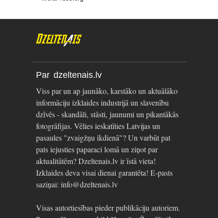
Par dzeltenais.lv
Viss par un ap jaunāko, karstāko un aktuālāko
informāciju izklaides industrijā un slavenību
dzīvēs - skandāli, stāsti, jaunumi un pikantākās
fotogrāfijas. Vēlies ieskatīties Latvijas un
pasaules "zvaigžņu ikdienā"? Un varbūt pat
pats iejusties paparaci lomā un ziņot par
aktualitātēm? Dzeltenais.lv ir īstā vieta!
Izklaides deva visai dienai garantēta! E-pasts
saziņai: info@dzeltenais.lv
Visas autortiesības pieder publikāciju autoriem.