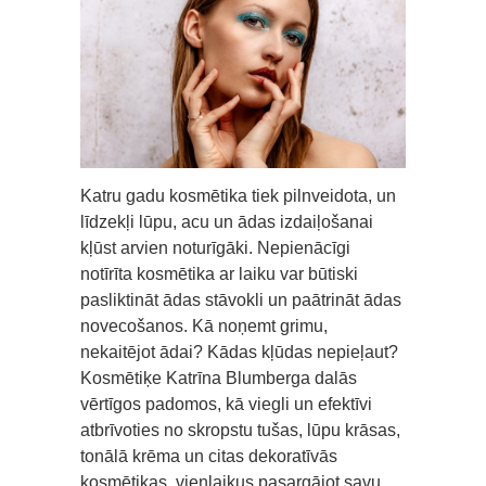
Katru gadu kosmētika tiek pilnveidota, un
līdzekļi lūpu, acu un ādas izdaiļošanai
kļūst arvien noturīgāki. Nepienācīgi
notīrīta kosmētika ar laiku var būtiski
pasliktināt ādas stāvokli un paātrināt ādas
novecošanos. Kā noņemt grimu,
nekaitējot ādai? Kādas kļūdas nepieļaut?
Kosmētiķe Katrīna Blumberga dalās
vērtīgos padomos, kā viegli un efektīvi
atbrīvoties no skropstu tušas, lūpu krāsas,
tonālā krēma un citas dekoratīvās
kosmētikas, vienlaikus pasargājot savu