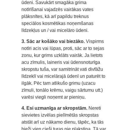
ūdeni. Savukārt smagāka grima
notīrīšanai vajadzēs vairākas vates
plāksnītes, kā arī papildu treknus
speciālos kosmētikas noņemšanas
līdzekļus un / vai micelāro ūdeni.
3. Sāc ar košāko vai biezāko.
Vispirms
notīri acis vai lūpas, proti, sāc ar to sejas
zonu, kur grims uzklāts vairāk. Ja lietots
acu zīmulis, laineris vai ūdensnoturīga
skropstu tuša, var samitrināt vati divfāžu
līdzeklī vai micelārajā ūdenī un paturēt to
ilgāk. Pēc tam atlikušo grimu (uzacu
zīmuli, tonālo krēmu, vaigu sārtumu utt.)
varēsi viegli noņemt ar pieniņu.
4. Esi uzmanīga ar skropstām.
Nereti
sievietes izvēlas pielīmētās skropstas
atstāt arī uz nākamo dienu, tāpēc, ka tās
bieži vien cieši turas pie plakstiņa. Tā var