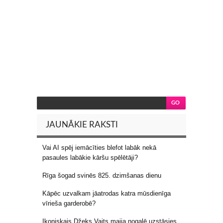
JAUNĀKIE RAKSTI
Vai AI spēj iemācīties blefot labāk nekā
pasaules labākie kāršu spēlētāji?
Rīga šogad svinēs 825. dzimšanas dienu
Kāpēc uzvalkam jāatrodas katra mūsdienīga
vīrieša garderobē?
Ikoniskais Džeks Vaits maija nogalē uzstāsies