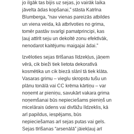
jo ilgāk tas bijis uz sejas, jo vairāk laika
jāvelta ādas kopšanai,” stāsta Katrīna
Blumberga, “nav vienas pareizās atbildes
un viena veida, kā atbrīvoties no grima,
tomēr pastāv svarīgi pamatprincipi, kas
ļauj attīrīt seju un dekoltē zonu efektīvāk,
nenodarot kaitējumu maigajai ādai.”
Izvēloties sejas tīrīšanas līdzekļus, jāņem
vērā, cik bieži tiek lietota dekoratīvā
kosmētika un cik biezā slānī tā tiek klāta.
Vasaras grimu – vieglu skropstu tušu un
plānu tonālā vai CC krēma kārtiņu – var
noņemt ar pieniņu, savukārt vakara grima
noņemšanai būs nepieciešams pieniņš un
micelārais ūdens vai divfāžu līdzeklis, kā
arī papildus, iespējams, būs
nepieciešamas arī sejas putas vai gels.
Sejas tīrīšanas “arsenālā” jāiekļauj arī