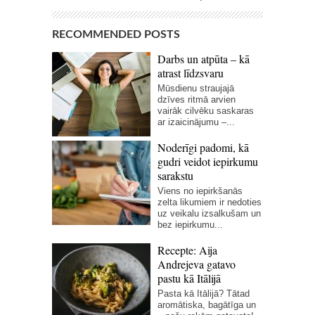
RECOMMENDED POSTS
Darbs un atpūta – kā
atrast līdzsvaru
Mūsdienu straujajā
dzīves ritmā arvien
vairāk cilvēku saskaras
ar izaicinājumu –...
Noderīgi padomi, kā
gudri veidot iepirkumu
sarakstu
Viens no iepirkšanās
zelta likumiem ir nedoties
uz veikalu izsalkušam un
bez iepirkumu...
Recepte: Aija
Andrejeva gatavo
pastu kā Itālijā
Pasta kā Itālijā? Tātad
aromātiska, bagātīga un