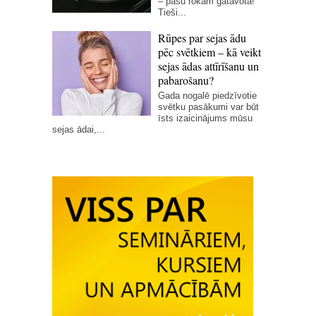
– pašu rokām gatavota!
Tieši...
Rūpes par sejas ādu
pēc svētkiem – kā veikt
sejas ādas attīrīšanu un
pabarošanu?
Gada nogalē piedzīvotie
svētku pasākumi var būt
īsts izaicinājums mūsu
sejas ādai,...