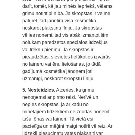
darīt, tomēr, kā jau minēts iepriekš, vēlams
grimu notīrīt pilnībā. Ja skropstas ir vēlme
paturēt, tad jānotīra visa kosmētika,
neskarot plakstiņu līniju. Ja skropstas
vēlies noņemt, tad vislabāk izmantot šim
nolūkam paredzētos speciālos līdzekļus
vai treknu pieniņu. Ja skropstas ir
pieaudzētas, sievietes lielākoties izvairās
no laineru vai ēnu lietošanas, jo tādā
gadījumā kosmētika jānoņem ļoti
uzmanīgi, neskarot skropstu līniju.
5. Nesteidzies.
Atceries, ka grimu
nenoņemsi ar pirmo reizi. Nerīvē un
neplēs skropstas, ja ar kādu no
minētajiem līdzekļiem neizdodas noņemt
tušu, ēnas vai laineri. Tā vietā esi
pacietīga un mēģini maigi notīrīt vēlreiz. Ar
līdzekli piesūcinātu vates plāksnīti var