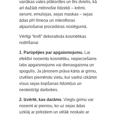
vairākas vates plāksnītes un tīrs dvielis, kā
arī dažādi mitrinošie līdzekļi – krēmi,
serumi, emulsijas, sejas maskas – sejas
ādas pH līmeņa un mikrofloras
atjaunošanai procedūras noslēgumā.
Vērtīgi “knifi” dekoratīvās kosmētikas
notīrīšanai
1. Parūpējies par apgaismojumu.
Lai
efektīvi noņemtu kosmētiku, nepieciešams
labs apgaismojums vai dienasgaisma un
spogulis. Ja jānoņem prāva kārta ar grimu,
izvēlies piemērotu vietu, kur varēsi izkārtot
visus sejas kopšanas līdzekļus un
nesteidzīgi darboties.
2. Izvērtē, kas darāms.
Vieglu grimu var
noņemt ar pieniņu, ko uz sejas ādas
uzklāj ar pirkstiem un vēlāk noskalo ar