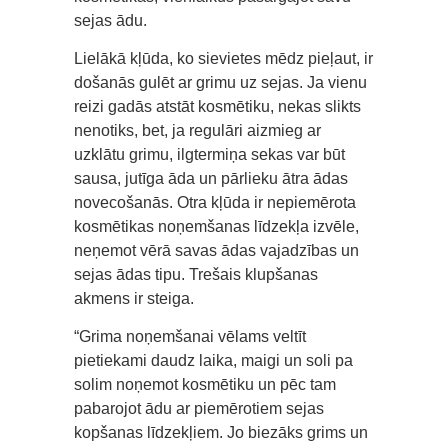
sejas ādu.
Lielākā kļūda, ko sievietes mēdz pieļaut, ir
došanās gulēt ar grimu uz sejas. Ja vienu
reizi gadās atstāt kosmētiku, nekas slikts
nenotiks, bet, ja regulāri aizmieg ar
uzklātu grimu, ilgtermiņa sekas var būt
sausa, jutīga āda un pārlieku ātra ādas
novecošanās. Otra kļūda ir nepiemērota
kosmētikas noņemšanas līdzekļa izvēle,
neņemot vērā savas ādas vajadzības un
sejas ādas tipu. Trešais klupšanas
akmens ir steiga.
“Grima noņemšanai vēlams veltīt
pietiekami daudz laika, maigi un soli pa
solim noņemot kosmētiku un pēc tam
pabarojot ādu ar piemērotiem sejas
kopšanas līdzekļiem. Jo biezāks grims un