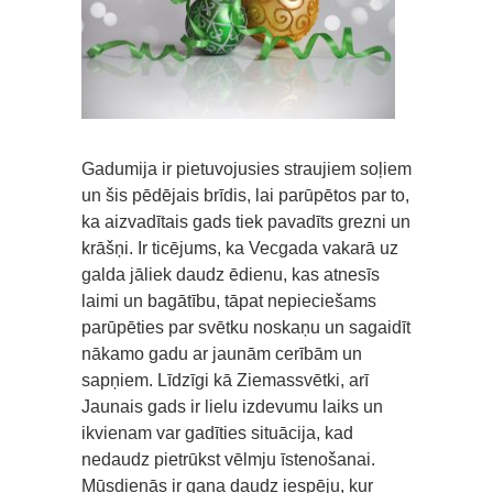
Gadumija ir pietuvojusies straujiem soļiem
un šis pēdējais brīdis, lai parūpētos par to,
ka aizvadītais gads tiek pavadīts grezni un
krāšņi. Ir ticējums, ka Vecgada vakarā uz
galda jāliek daudz ēdienu, kas atnesīs
laimi un bagātību, tāpat nepieciešams
parūpēties par svētku noskaņu un sagaidīt
nākamo gadu ar jaunām cerībām un
sapņiem. Līdzīgi kā Ziemassvētki, arī
Jaunais gads ir lielu izdevumu laiks un
ikvienam var gadīties situācija, kad
nedaudz pietrūkst vēlmju īstenošanai.
Mūsdienās ir gana daudz iespēju, kur