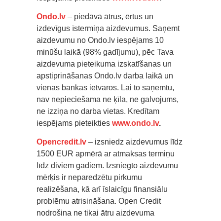
Ondo.lv
– piedāvā ātrus, ērtus un
izdevīgus īstermiņa aizdevumus. Saņemt
aizdevumu no Ondo.lv iespējams 10
minūšu laikā (98% gadījumu), pēc Tava
aizdevuma pieteikuma izskatīšanas un
apstiprināšanas Ondo.lv darba laikā un
vienas bankas ietvaros. Lai to saņemtu,
nav nepieciešama ne ķīla, ne galvojums,
ne izziņa no darba vietas. Kredītam
iespējams pieteikties
www.ondo.lv
.
Opencredit.lv
– izsniedz aizdevumus līdz
1500 EUR apmērā ar atmaksas termiņu
līdz diviem gadiem. Izsniegto aizdevumu
mērķis ir neparedzētu pirkumu
realizēšana, kā arī īslaicīgu finansiālu
problēmu atrisināšana. Open Credit
nodrošina ne tikai ātru aizdevuma