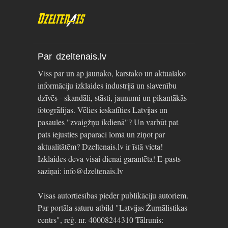
Par dzeltenais.lv
Viss par un ap jaunāko, karstāko un aktuālāko
informāciju izklaides industrijā un slavenību
dzīvēs - skandāli, stāsti, jaunumi un pikantākās
fotogrāfijas. Vēlies ieskatīties Latvijas un
pasaules "zvaigžņu ikdienā"? Un varbūt pat
pats iejusties paparaci lomā un ziņot par
aktualitātēm? Dzeltenais.lv ir īstā vieta!
Izklaides deva visai dienai garantēta! E-pasts
saziņai: info@dzeltenais.lv
Visas autortiesības pieder publikāciju autoriem.
Par portāla saturu atbild "Latvijas Žurnālistikas
centrs", reģ. nr. 40008244310 Tālrunis: