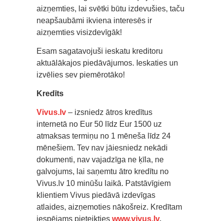
aizņemties, lai svētki būtu izdevušies, taču
neapšaubāmi ikviena interesēs ir
aizņemties visizdevīgāk!
Esam sagatavojuši ieskatu kreditoru
aktuālākajos piedāvājumos. Ieskaties un
izvēlies sev piemērotāko!
Kredīts
Vivus.lv
– izsniedz ātros kredītus
internetā no Eur 50 līdz Eur 1500 uz
atmaksas termiņu no 1 mēneša līdz 24
mēnešiem. Tev nav jāiesniedz nekādi
dokumenti, nav vajadzīga ne ķīla, ne
galvojums, lai saņemtu ātro kredītu no
Vivus.lv 10 minūšu laikā. Patstāvīgiem
klientiem Vivus piedāvā izdevīgas
atlaides, aizņemoties nākošreiz. Kredītam
iespējams pieteikties
www.vivus.lv
.