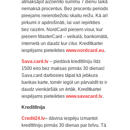
atmaksājot aizņemto summu 7 dienu laikā
nemaksā procentus. Bez procentu periods
pieejams neierobežotu skaitu reižu. Kā arī
pirkumi ir apdrošināti, lai vari iepirkties
bez raizēm. NordCard pieņem visur, kur
pieņem MasterCard – veikalā, bankomātā,
internetā un daudz kur citur. Kredītkartei
iespējams pieteikties
www.nordcard.eu
.
Sava.card.lv
– piedāvā kredītlīniju līdz
1500 eiro bez maksas pirmās 30 dienas!
Sava.card darbosies tāpat kā jebkura
bankas karte, tomēr iegūt un pārvaldīt to ir
daudz vienkāršāk un ērtāk. Kredītkartei
iespējams pieteikties
www.savacard.lv
.
Kredītlīnija
Credit24.lv
–
dāvina iespēju izmantot
kredītlīniju pirmās 30 dienas par brīvu. Tā