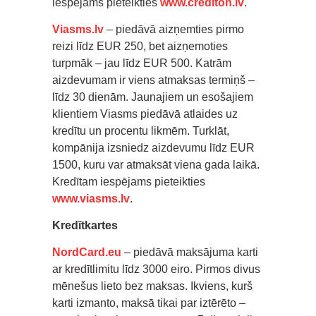
iespējams pieteikties
www.crediton.lv
.
Viasms.lv
– piedāvā aizņemties pirmo
reizi līdz EUR 250, bet aizņemoties
turpmāk – jau līdz EUR 500. Katrām
aizdevumam ir viens atmaksas termiņš –
līdz 30 dienām. Jaunajiem un esošajiem
klientiem Viasms piedāvā atlaides uz
kredītu un procentu likmēm. Turklāt,
kompānija izsniedz aizdevumu līdz EUR
1500, kuru var atmaksāt viena gada laikā.
Kredītam iespējams pieteikties
www.viasms.lv
.
Kredītkartes
NordCard.eu
– piedāvā maksājuma karti
ar kredītlimitu līdz 3000 eiro. Pirmos divus
mēnešus lieto bez maksas. Ikviens, kurš
karti izmanto, maksā tikai par iztērēto –