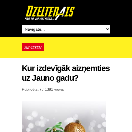
SIEVIETĒM
Kur izdevīgāk aizņemties
uz Jauno gadu?
Publicēts: / /
1391 views