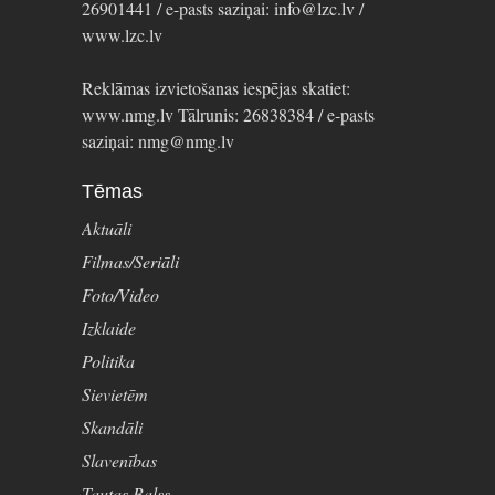
26901441 / e-pasts saziņai: info@lzc.lv /
www.lzc.lv
Reklāmas izvietošanas iespējas skatiet:
www.nmg.lv Tālrunis: 26838384 / e-pasts
saziņai: nmg@nmg.lv
Tēmas
Aktuāli
Filmas/Seriāli
Foto/Video
Izklaide
Politika
Sievietēm
Skandāli
Slavenības
Tautas Balss