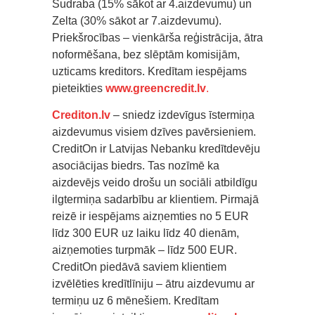
Sudraba (15% sākot ar 4.aizdevumu) un
Zelta (30% sākot ar 7.aizdevumu).
Priekšrocības – vienkārša reģistrācija, ātra
noformēšana, bez slēptām komisijām,
uzticams kreditors. Kredītam iespējams
pieteikties
www.greencredit.lv
.
Crediton.lv
– sniedz izdevīgus īstermiņa
aizdevumus visiem dzīves pavērsieniem.
CreditOn ir Latvijas Nebanku kredītdevēju
asociācijas biedrs. Tas nozīmē ka
aizdevējs veido drošu un sociāli atbildīgu
ilgtermiņa sadarbību ar klientiem. Pirmajā
reizē ir iespējams aizņemties no 5 EUR
līdz 300 EUR uz laiku līdz 40 dienām,
aizņemoties turpmāk – līdz 500 EUR.
CreditOn piedāvā saviem klientiem
izvēlēties kredītlīniju – ātru aizdevumu ar
termiņu uz 6 mēnešiem. Kredītam