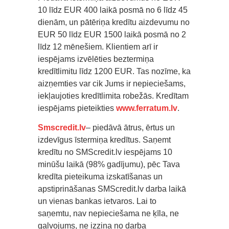
10 līdz EUR 400 laikā posmā no 6 līdz 45
dienām, un pātēriņa kredītu aizdevumu no
EUR 50 līdz EUR 1500 laikā posmā no 2
līdz 12 mēnešiem. Klientiem arī ir
iespējams izvēlēties beztermiņa
kredītlimitu līdz 1200 EUR. Tas nozīme, ka
aizņemties var cik Jums ir nepieciešams,
iekļaujoties kredītlimita robežās. Kredītam
iespējams pieteikties
www.ferratum.lv
.
Smscredit.lv
– piedāvā ātrus, ērtus un
izdevīgus īstermiņa kredītus. Saņemt
kredītu no SMScredit.lv iespējams 10
minūšu laikā (98% gadījumu), pēc Tava
kredīta pieteikuma izskatīšanas un
apstiprināšanas SMScredit.lv darba laikā
un vienas bankas ietvaros. Lai to
saņemtu, nav nepieciešama ne ķīla, ne
galvojums, ne izziņa no darba