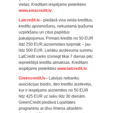
vietas. Kredītam iespējams pieteikties
www.smscredit.lv
.
Latcredit.lv
– piedāvā visa veida kredītus,
kredītu apvienošanu, nekustamā īpašuma
uzpirkšanu un citus papildus
pakalpojumus. Pirmais kredīts no 50 EUR
līdz 250 EUR,aizņemoties turpmāk ‒ jau
līdz 500 EUR. Lielāku aizdevuma summu
LatCredit varēs izsniegt tikai 7 dienas pēc
iepriekšējā kredīta atmaksas. Kredītam
iespējams pieteikties
www.latcredit.lv
.
Greencredit.lv
– Latvijas nebanku
asociācijas biedrs, ātro kredītu aizdevējs,
kur ir iespējams aizņemties no 50 EUR
līdz 425 EUR uz laiku līdz 30 dienām.
GreenCredit piedāvā Lojalitātes
programmu ar divu līmeņa atlaidēm: