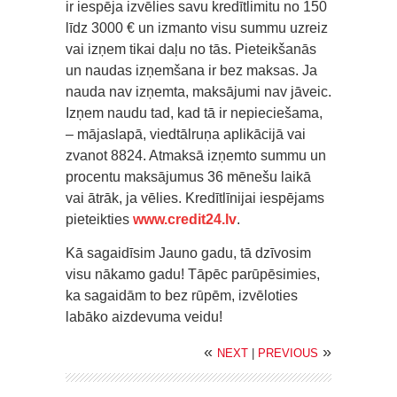
ir iespēja izvēlies savu kredītlimitu no 150
līdz 3000 € un izmanto visu summu uzreiz
vai izņem tikai daļu no tās. Pieteikšanās
un naudas izņemšana ir bez maksas. Ja
nauda nav izņemta, maksājumi nav jāveic.
Izņem naudu tad, kad tā ir nepieciešama,
– mājaslapā, viedtālruņa aplikācijā vai
zvanot 8824. Atmaksā izņemto summu un
procentu maksājumus 36 mēnešu laikā
vai ātrāk, ja vēlies. Kredītlīnijai iespējams
pieteikties
www.credit24.lv
.
Kā sagaidīsim Jauno gadu, tā dzīvosim
visu nākamo gadu! Tāpēc parūpēsimies,
ka sagaidām to bez rūpēm, izvēloties
labāko aizdevuma veidu!
«
»
NEXT
|
PREVIOUS