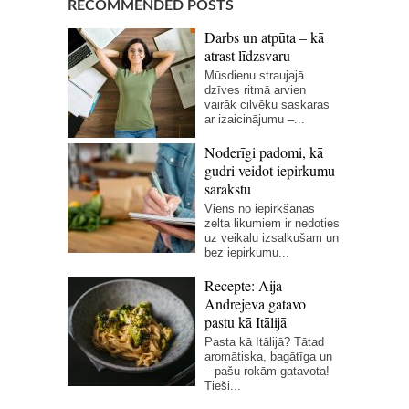
RECOMMENDED POSTS
Darbs un atpūta – kā
atrast līdzsvaru
Mūsdienu straujajā
dzīves ritmā arvien
vairāk cilvēku saskaras
ar izaicinājumu –...
Noderīgi padomi, kā
gudri veidot iepirkumu
sarakstu
Viens no iepirkšanās
zelta likumiem ir nedoties
uz veikalu izsalkušam un
bez iepirkumu...
Recepte: Aija
Andrejeva gatavo
pastu kā Itālijā
Pasta kā Itālijā? Tātad
aromātiska, bagātīga un
– pašu rokām gatavota!
Tieši...