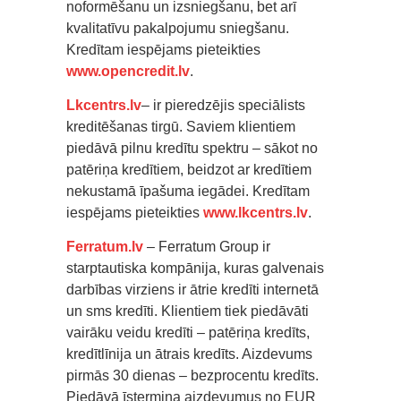
noformēšanu un izsniegšanu, bet arī
kvalitatīvu pakalpojumu sniegšanu.
Kredītam iespējams pieteikties
www.opencredit.lv
.
Lkcentrs.lv
– ir pieredzējis speciālists
kreditēšanas tirgū. Saviem klientiem
piedāvā pilnu kredītu spektru – sākot no
patēriņa kredītiem, beidzot ar kredītiem
nekustamā īpašuma iegādei. Kredītam
iespējams pieteikties
www.lkcentrs.lv
.
Ferratum.lv
– Ferratum Group ir
starptautiska kompānija, kuras galvenais
darbības virziens ir ātrie kredīti internetā
un sms kredīti. Klientiem tiek piedāvāti
vairāku veidu kredīti – patēriņa kredīts,
kredītlīnija un ātrais kredīts. Aizdevums
pirmās 30 dienas – bezprocentu kredīts.
Piedāvā īstermiņa aizdevumus no EUR