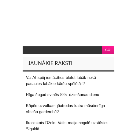
JAUNĀKIE RAKSTI
Vai AI spēj iemācīties blefot labāk nekā
pasaules labākie kāršu spēlētāji?
Rīga šogad svinēs 825. dzimšanas dienu
Kāpēc uzvalkam jāatrodas katra mūsdienīga
vīrieša garderobē?
Ikoniskais Džeks Vaits maija nogalē uzstāsies
Siguldā