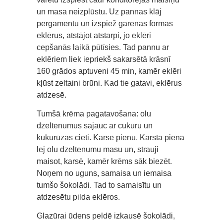
un masa neizplūstu. Uz pannas klāj
pergamentu un izspiež garenas formas
eklērus, atstājot atstarpi, jo eklēri
cepšanās laikā pūtīsies. Tad pannu ar
eklēriem liek iepriekš sakarsētā krāsnī
160 grādos aptuveni 45 min, kamēr eklēri
kļūst zeltaini brūni. Kad tie gatavi, eklērus
atdzesē.
Tumšā krēma pagatavošana: olu
dzeltenumus sajauc ar cukuru un
kukurūzas cieti. Karsē pienu. Karstā pienā
lej olu dzeltenumu masu un, strauji
maisot, karsē, kamēr krēms sāk biezēt.
Noņem no uguns, samaisa un iemaisa
tumšo šokolādi. Tad to samaisītu un
atdzesētu pilda eklēros.
Glazūrai ūdens peldē izkausē šokolādi,