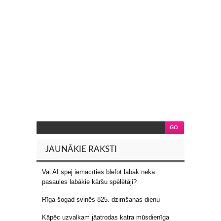
JAUNĀKIE RAKSTI
Vai AI spēj iemācīties blefot labāk nekā
pasaules labākie kāršu spēlētāji?
Rīga šogad svinēs 825. dzimšanas dienu
Kāpēc uzvalkam jāatrodas katra mūsdienīga