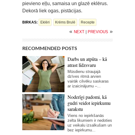
pievieno eļļu, samaisa un glazē eklērus.
Dekorā liek ogas, pistācijas.
BIRKAS:
Eklēri
Krēms Brulē
Recepte
«
»
NEXT
|
PREVIOUS
RECOMMENDED POSTS
Darbs un atpūta – kā
atrast līdzsvaru
Mūsdienu straujajā
dzīves ritmā arvien
vairāk cilvēku saskaras
ar izaicinājumu –...
Noderīgi padomi, kā
gudri veidot iepirkumu
sarakstu
Viens no iepirkšanās
zelta likumiem ir nedoties
uz veikalu izsalkušam un
bez iepirkumu...