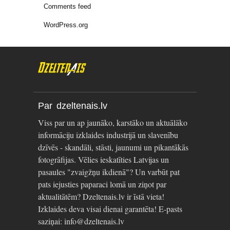
Comments feed
WordPress.org
Par dzeltenais.lv
Viss par un ap jaunāko, karstāko un aktuālāko
informāciju izklaides industrijā un slavenību
dzīvēs - skandāli, stāsti, jaunumi un pikantākās
fotogrāfijas. Vēlies ieskatīties Latvijas un
pasaules "zvaigžņu ikdienā"? Un varbūt pat
pats iejusties paparaci lomā un ziņot par
aktualitātēm? Dzeltenais.lv ir īstā vieta!
Izklaides deva visai dienai garantēta! E-pasts
saziņai: info@dzeltenais.lv