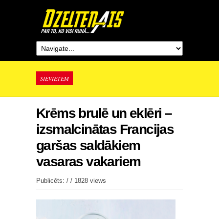
SIEVIETĒM
Krēms brulē un eklēri –
izsmalcinātas Francijas
garšas saldākiem
vasaras vakariem
Publicēts: / /
1828 views