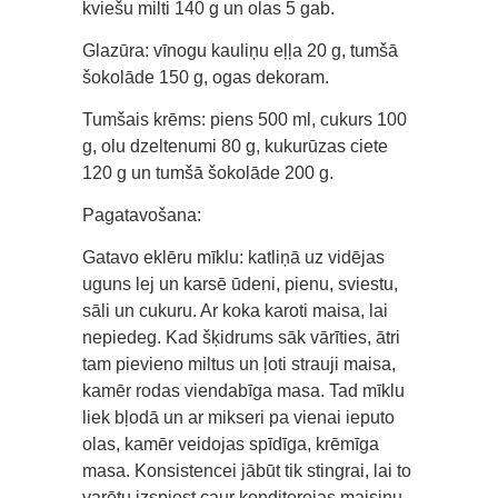
kviešu milti 140 g un olas 5 gab.
Glazūra: vīnogu kauliņu eļļa 20 g, tumšā
šokolāde 150 g, ogas dekoram.
Tumšais krēms: piens 500 ml, cukurs 100
g, olu dzeltenumi 80 g, kukurūzas ciete
120 g un tumšā šokolāde 200 g.
Pagatavošana:
Gatavo eklēru mīklu: katliņā uz vidējas
uguns lej un karsē ūdeni, pienu, sviestu,
sāli un cukuru. Ar koka karoti maisa, lai
nepiedeg. Kad šķidrums sāk vārīties, ātri
tam pievieno miltus un ļoti strauji maisa,
kamēr rodas viendabīga masa. Tad mīklu
liek bļodā un ar mikseri pa vienai ieputo
olas, kamēr veidojas spīdīga, krēmīga
masa. Konsistencei jābūt tik stingrai, lai to
varētu izspiest caur konditorejas maisiņu