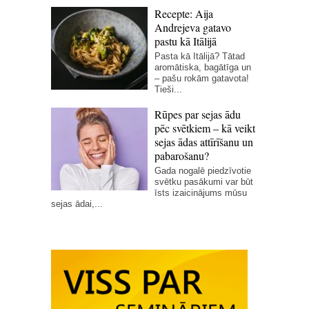
Recepte: Aija
Andrejeva gatavo
pastu kā Itālijā
Pasta kā Itālijā? Tātad
aromātiska, bagātīga un
– pašu rokām gatavota!
Tieši...
Rūpes par sejas ādu
pēc svētkiem – kā veikt
sejas ādas attīrīšanu un
pabarošanu?
Gada nogalē piedzīvotie
svētku pasākumi var būt
īsts izaicinājums mūsu
sejas ādai,...