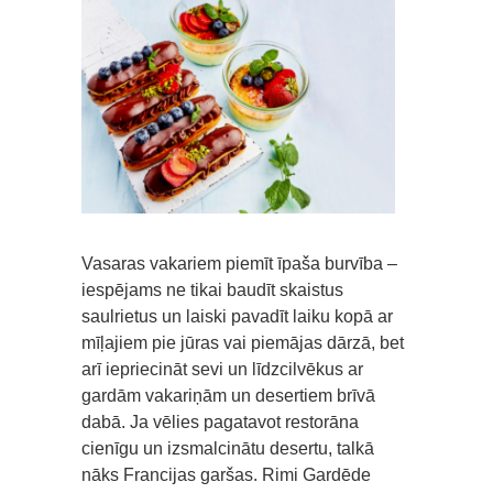
Vasaras vakariem piemīt īpaša burvība –
iespējams ne tikai baudīt skaistus
saulrietus un laiski pavadīt laiku kopā ar
mīļajiem pie jūras vai piemājas dārzā, bet
arī iepriecināt sevi un līdzcilvēkus ar
gardām vakariņām un desertiem brīvā
dabā. Ja vēlies pagatavot restorāna
cienīgu un izsmalcinātu desertu, talkā
nāks Francijas garšas. Rimi Gardēde