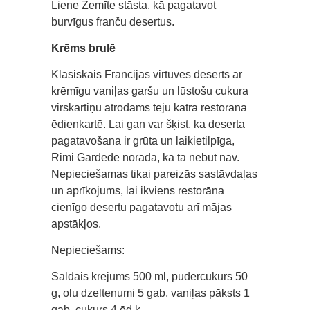
Liene Zemīte stāsta, kā pagatavot
burvīgus franču desertus.
Krēms brulē
Klasiskais Francijas virtuves deserts ar
krēmīgu vaniļas garšu un lūstošu cukura
virskārtiņu atrodams teju katra restorāna
ēdienkartē. Lai gan var šķist, ka deserta
pagatavošana ir grūta un laikietilpīga,
Rimi Gardēde norāda, ka tā nebūt nav.
Nepieciešamas tikai pareizās sastāvdaļas
un aprīkojums, lai ikviens restorāna
cienīgo desertu pagatavotu arī mājas
apstākļos.
Nepieciešams:
Saldais krējums 500 ml, pūdercukurs 50
g, olu dzeltenumi 5 gab, vaniļas pāksts 1
gab, cukurs 4 ēd.k.