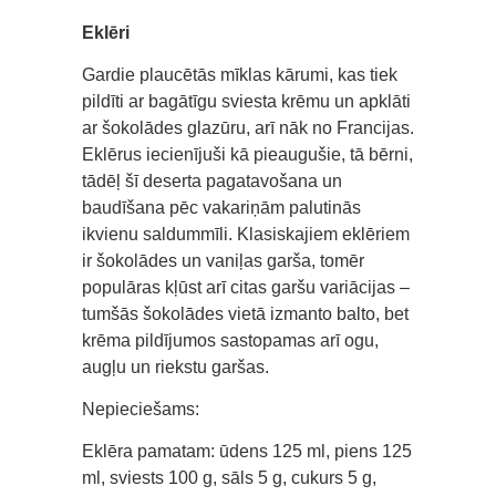
Eklēri
Gardie plaucētās mīklas kārumi, kas tiek
pildīti ar bagātīgu sviesta krēmu un apklāti
ar šokolādes glazūru, arī nāk no Francijas.
Eklērus iecienījuši kā pieaugušie, tā bērni,
tādēļ šī deserta pagatavošana un
baudīšana pēc vakariņām palutinās
ikvienu saldummīli. Klasiskajiem eklēriem
ir šokolādes un vaniļas garša, tomēr
populāras kļūst arī citas garšu variācijas –
tumšās šokolādes vietā izmanto balto, bet
krēma pildījumos sastopamas arī ogu,
augļu un riekstu garšas.
Nepieciešams:
Eklēra pamatam: ūdens 125 ml, piens 125
ml, sviests 100 g, sāls 5 g, cukurs 5 g,