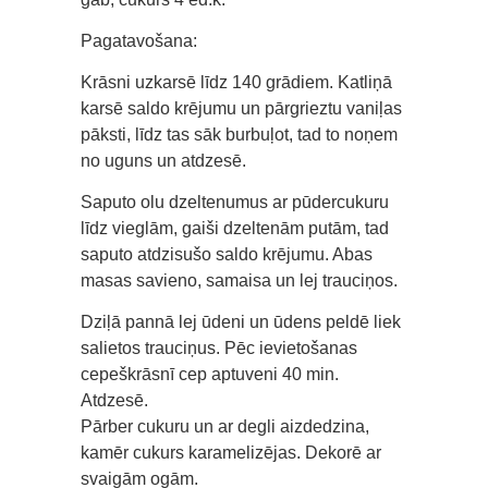
Pagatavošana:
Krāsni uzkarsē līdz 140 grādiem. Katliņā
karsē saldo krējumu un pārgrieztu vaniļas
pāksti, līdz tas sāk burbuļot, tad to noņem
no uguns un atdzesē.
Saputo olu dzeltenumus ar pūdercukuru
līdz vieglām, gaiši dzeltenām putām, tad
saputo atdzisušo saldo krējumu. Abas
masas savieno, samaisa un lej trauciņos.
Dziļā pannā lej ūdeni un ūdens peldē liek
salietos trauciņus. Pēc ievietošanas
cepeškrāsnī cep aptuveni 40 min.
Atdzesē.
Pārber cukuru un ar degli aizdedzina,
kamēr cukurs karamelizējas. Dekorē ar
svaigām ogām.