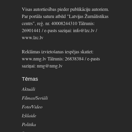
Visas autortiesības pieder publikāciju autoriem.
Par portāla saturu atbild "Latvijas Žurnālistikas
centrs", reģ. nr. 40008244310 Tālrunis:
26901441 / e-pasts saziņai: info@lzc.lv /
www.lzc.lv
Reklāmas izvietošanas iespējas skatiet:
www.nmg.lv Tālrunis: 26838384 / e-pasts
saziņai: nmg@nmg.lv
Tēmas
Aktuāli
Filmas/Seriāli
Foto/Video
Izklaide
Politika