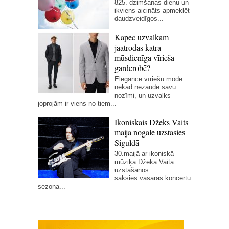
825. dzimšanas dienu un
ikviens aicināts apmeklēt
daudzveidīgos...
Kāpēc uzvalkam
jāatrodas katra
mūsdienīga vīrieša
garderobē?
Elegance vīriešu modē
nekad nezaudē savu
nozīmi, un uzvalks
joprojām ir viens no tiem...
Ikoniskais Džeks Vaits
maija nogalē uzstāsies
Siguldā
30.maijā ar ikoniskā
mūziķa Džeka Vaita
uzstāšanos
sāksies vasaras koncertu
sezona...