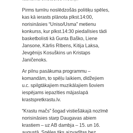
Pirms turnīru noslēdzošās politiķu spēles,
kas kā ierasts plānota plkst.14:00,
norisināsies “Uniso/Usma” metienu
konkurss, kur plkst.14:30 piedalīsies tādi
basketbolisti kā Gunta Baško, Liene
Jansone, Kārlis Rībens, Kitija Laksa,
Jevgēnijs Kosuškins un Kristaps
Janičenoks.
Ar pilnu pasākuma programmu –
komandām, to spēļu laikiem, dīdžejiem
u.c. spilgtākajiem muzikālajiem šoviem
iespējams iepazīties mājaslapā
krastspretkrastu.lv.
“Krastu mačs” šogad vistiešākajā nozīmē
norisināsies starp Daugavas abiem
krastiem – uz AB dambja – 15. un 16.
augustā. Spēles tiks aizvadītas bez