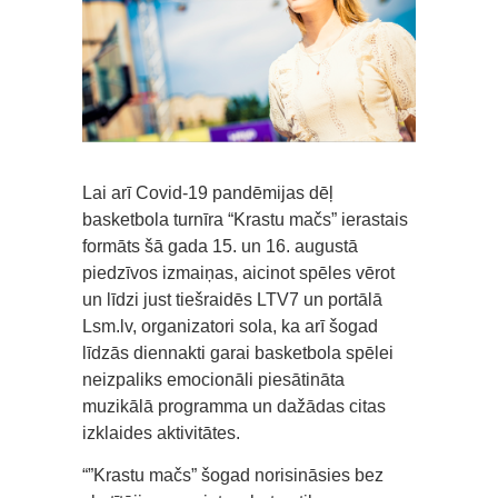
Lai arī Covid-19 pandēmijas dēļ
basketbola turnīra “Krastu mačs” ierastais
formāts šā gada 15. un 16. augustā
piedzīvos izmaiņas, aicinot spēles vērot
un līdzi just tiešraidēs LTV7 un portālā
Lsm.lv, organizatori sola, ka arī šogad
līdzās diennakti garai basketbola spēlei
neizpaliks emocionāli piesātināta
muzikālā programma un dažādas citas
izklaides aktivitātes.
“”Krastu mačs” šogad norisināsies bez