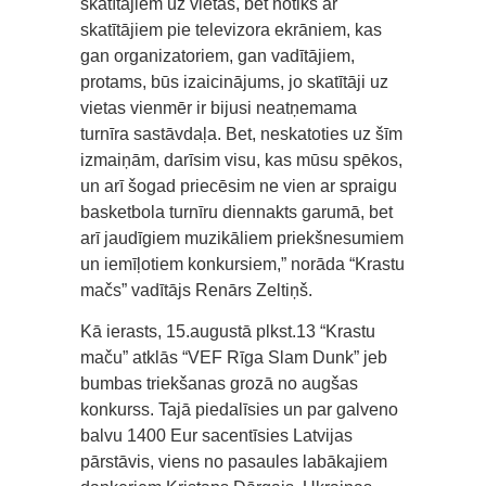
skatītājiem uz vietas, bet notiks ar
skatītājiem pie televizora ekrāniem, kas
gan organizatoriem, gan vadītājiem,
protams, būs izaicinājums, jo skatītāji uz
vietas vienmēr ir bijusi neatņemama
turnīra sastāvdaļa. Bet, neskatoties uz šīm
izmaiņām, darīsim visu, kas mūsu spēkos,
un arī šogad priecēsim ne vien ar spraigu
basketbola turnīru diennakts garumā, bet
arī jaudīgiem muzikāliem priekšnesumiem
un iemīļotiem konkursiem,” norāda “Krastu
mačs” vadītājs Renārs Zeltiņš.
Kā ierasts, 15.augustā plkst.13 “Krastu
maču” atklās “VEF Rīga Slam Dunk” jeb
bumbas triekšanas grozā no augšas
konkurss. Tajā piedalīsies un par galveno
balvu 1400 Eur sacentīsies Latvijas
pārstāvis, viens no pasaules labākajiem