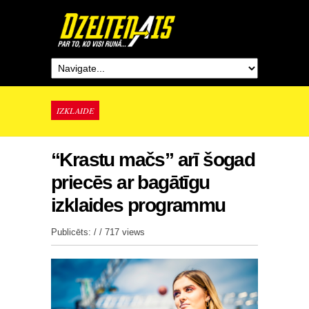
IZKLAIDE
“Krastu mačs” arī šogad
priecēs ar bagātīgu
izklaides programmu
Publicēts: / /
717 views