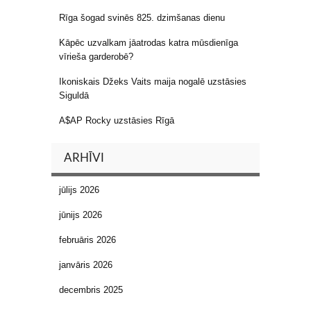
Rīga šogad svinēs 825. dzimšanas dienu
Kāpēc uzvalkam jāatrodas katra mūsdienīga
vīrieša garderobē?
Ikoniskais Džeks Vaits maija nogalē uzstāsies
Siguldā
A$AP Rocky uzstāsies Rīgā
ARHĪVI
jūlijs 2026
jūnijs 2026
februāris 2026
janvāris 2026
decembris 2025