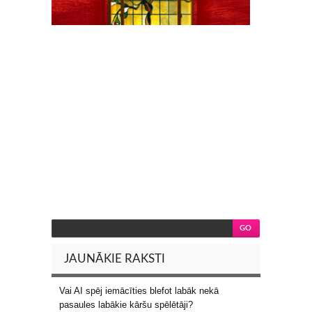
JAUNĀKIE RAKSTI
Vai AI spēj iemācīties blefot labāk nekā
pasaules labākie kāršu spēlētāji?