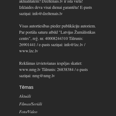
aktualitātēm? Dzeltenais.lv ir īstā vieta!
Izklaides deva visai dienai garantēta! E-pasts
saziņai: info@dzeltenais.lv
Visas autortiesības pieder publikāciju autoriem.
Par portāla saturu atbild "Latvijas Žurnālistikas
centrs", reģ. nr. 40008244310 Tālrunis:
26901441 / e-pasts saziņai: info@lzc.lv /
www.lzc.lv
Reklāmas izvietošanas iespējas skatiet:
www.nmg.lv Tālrunis: 26838384 / e-pasts
saziņai: nmg@nmg.lv
Tēmas
Aktuāli
Filmas/Seriāli
Foto/Video