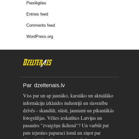
Pieslēgties
Entries feed
Comments feed
WordPress.org
Par dzeltenais.lv
Viss par un ap jaunāko, karstāko un aktuālāko
informāciju izklaides industrijā un slavenību
dzīvēs - skandāli, stāsti, jaunumi un pikantākās
fotogrāfijas. Vēlies ieskatīties Latvijas un
pasaules "zvaigžņu ikdienā"? Un varbūt pat
pats iejusties paparaci lomā un ziņot par