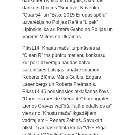
dankeriem Kristaps Dārgais, Ukrainas
dankers Dmitrijs “Smoove” Krivenko,
“Quai 54” un “Baku 2015 Eiropas spēļu”
uzvarētājs no Polijas Rafāls “Lipek”
Lipinskis, kā arī Pīters Grabo no Polijas un
Vadims Millers no Ukrainas.
Plkst.14 “Krastu mačs” turpināsies ar
“Clean R” trīs punktu metienu konkursu,
kur par līdzvērtīgu naudas balvu
sacentīsies Latvijas labākie snaiperi:
Roberts Blūms, Māris Gulbis, Edgars
Lasenbergs un Roberts Freimanis.
Plkst.14:45 norisināsies atklāšanas šovs
“Dans les rues de Grenoble” horeogrāfes
Lienes Gravas vadībā. Tajā piedalīsies arī
viens no “Krastu mača” ikgadējiem
vadītājiem – Renārs Zeltiņš. Savukārt
plkst.15 ar basketbola kluba “VEF Rīga”
spēli pret “Ghetto Games” komandu