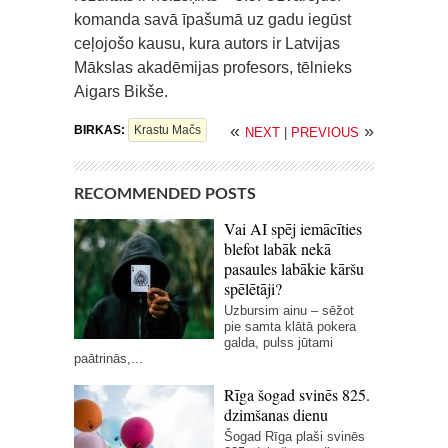
komanda savā īpašumā uz gadu iegūst
ceļojošo kausu, kura autors ir Latvijas
Mākslas akadēmijas profesors, tēlnieks
Aigars Bikše.
«
»
BIRKAS:
Krastu Mačs
NEXT
|
PREVIOUS
RECOMMENDED POSTS
Vai AI spēj iemācīties
blefot labāk nekā
pasaules labākie kāršu
spēlētāji?
Uzbursim ainu – sēžot
pie samta klātā pokera
galda, pulss jūtami
paātrinās,...
Rīga šogad svinēs 825.
dzimšanas dienu
Šogad Rīga plaši svinēs