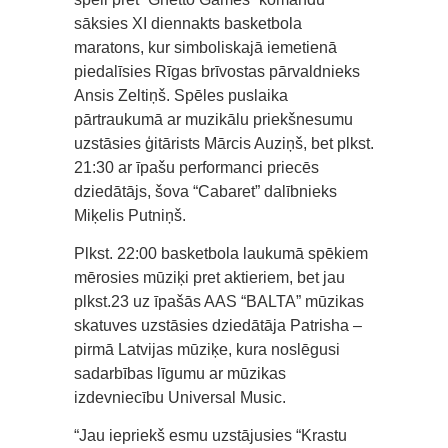
sāksies XI diennakts basketbola
maratons, kur simboliskajā iemetienā
piedalīsies Rīgas brīvostas pārvaldnieks
Ansis Zeltiņš. Spēles puslaika
pārtraukumā ar muzikālu priekšnesumu
uzstāsies ģitārists Mārcis Auziņš, bet plkst.
21:30 ar īpašu performanci priecēs
dziedātājs, šova “Cabaret” dalībnieks
Miķelis Putniņš.
Plkst. 22:00 basketbola laukumā spēkiem
mērosies mūziķi pret aktieriem, bet jau
plkst.23 uz īpašās AAS “BALTA” mūzikas
skatuves uzstāsies dziedātāja Patrisha –
pirmā Latvijas mūziķe, kura noslēgusi
sadarbības līgumu ar mūzikas
izdevniecību Universal Music.
“Jau iepriekš esmu uzstājusies “Krastu