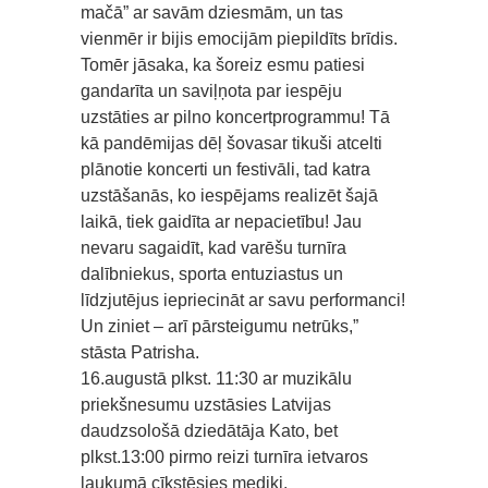
mačā” ar savām dziesmām, un tas
vienmēr ir bijis emocijām piepildīts brīdis.
Tomēr jāsaka, ka šoreiz esmu patiesi
gandarīta un saviļņota par iespēju
uzstāties ar pilno koncertprogrammu! Tā
kā pandēmijas dēļ šovasar tikuši atcelti
plānotie koncerti un festivāli, tad katra
uzstāšanās, ko iespējams realizēt šajā
laikā, tiek gaidīta ar nepacietību! Jau
nevaru sagaidīt, kad varēšu turnīra
dalībniekus, sporta entuziastus un
līdzjutējus iepriecināt ar savu performanci!
Un ziniet – arī pārsteigumu netrūks,”
stāsta Patrisha.
16.augustā plkst. 11:30 ar muzikālu
priekšnesumu uzstāsies Latvijas
daudzsološā dziedātāja Kato, bet
plkst.13:00 pirmo reizi turnīra ietvaros
laukumā cīkstēsies mediķi.