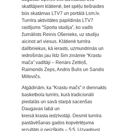
skatītājiem klātienē, bet spēļu tiešraides
būs skatāmas LTV7 un portālā Lsm.lv.
Turnīra aktivitātes papildinās LTV7
raidījums “Sporta studija”, ko vadīs
žurnālists Reinis Ošenieks, uz studiju
aicinot arī viesus. Klātienē turnīra
dalībniekus, kā ierasts, uzmundrinās un
iedrošinās jau līdz šim zināmie “Krastu
mača” vadītāji – Renārs Zeltiņš,
Raimonds Zeps, Andris Bulis un Sandis
Miltovičs.
Atgādinām, ka “Krastu mačs” ir diennakts
basketbola turnīrs, kurā tradicionāli
piedalās un savā starpā sacenšas
Daugavas labā un
kreisā krasta iedzīvotāji. Desmit turnīra
pastāvēšanas gados kopvērtējuma
rezultāts ir neizšķirts – 5:5. Uzvarējusī