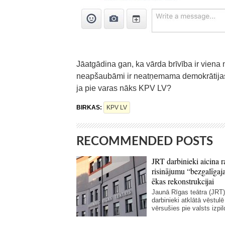
Jāatgādina gan, ka vārda brīvība ir vien
neapšaubāmi ir neatņemama demokrātijas s
ja pie varas nāks KPV LV?
BIRKAS:
KPV LV
RECOMMENDED POSTS
JRT darbinieki aicina r
risinājumu “bezgalīgaja
ēkas rekonstrukcijai
Jaunā Rīgas teātra (JRT)
darbinieki atklātā vēstulē
vērsušies pie valsts izpil