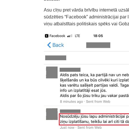
Asu cīņu pret vārda brīvību internetā uzsāk
sūdzēties “Facebook” administrācijai par 
viņu atbalstītais politiskais spēks vai Go