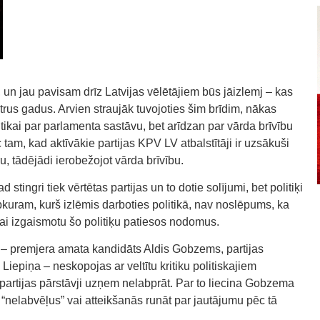
un jau pavisam drīz Latvijas vēlētājiem būs jāizlemj – kas
rus gadus. Arvien straujāk tuvojoties šim brīdim, nākas
tikai par parlamenta sastāvu, bet arīdzan par vārda brīvību
tam, kad aktīvākie partijas KPV LV atbalstītāji ir uzsākuši
u, tādējādi ierobežojot vārda brīvību.
d stingri tiek vērtētas partijas un to dotie solījumi, bet politiķi
ebkuram, kurš izlēmis darboties politikā, nav noslēpums, ka
s, lai izgaismotu šo politiķu patiesos nodomus.
 – premjera amata kandidāts Aldis Gobzems, partijas
Liepiņa – neskopojas ar veltītu kritiku politiskajiem
u partijas pārstāvji uzņem nelabprāt. Par to liecina Gobzema
 “nelabvēļus” vai atteikšanās runāt par jautājumu pēc tā