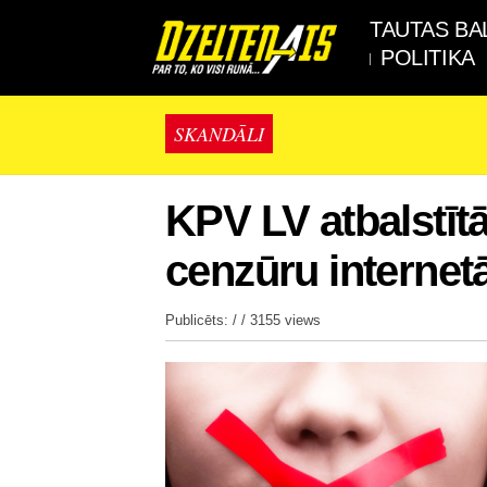
TAUTAS BA
POLITIKA
SKANDĀLI
KPV LV atbalstītā
cenzūru internet
Publicēts: / /
3155 views