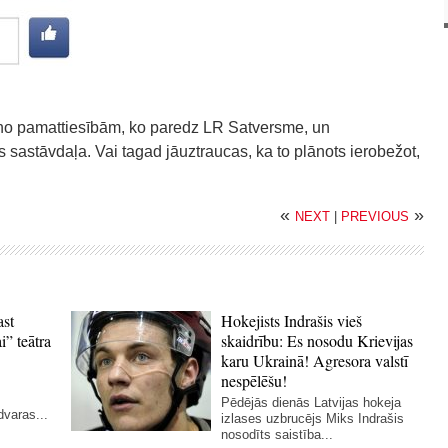
a no pamattiesībām, ko paredz LR Satversme, un
astāvdaļa. Vai tagad jāuztraucas, ka to plānots ierobežot,
«
»
NEXT
|
PREVIOUS
ast
Hokejists Indrašis vieš
i” teātra
skaidrību: Es nosodu Krievijas
karu Ukrainā! Agresora valstī
nespēlēšu!
Pēdējās dienās Latvijas hokeja
dvaras...
izlases uzbrucējs Miks Indrašis
nosodīts saistība...