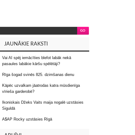
JAUNĀKIE RAKSTI
Vai AI spēj iemācīties blefot labāk nekā
pasaules labākie kāršu spēlētāji?
Rīga šogad svinēs 825. dzimšanas dienu
Kāpēc uzvalkam jāatrodas katra mūsdienīga
vīrieša garderobē?
Ikoniskais Džeks Vaits maija nogalē uzstāsies
Siguldā
A$AP Rocky uzstāsies Rīgā