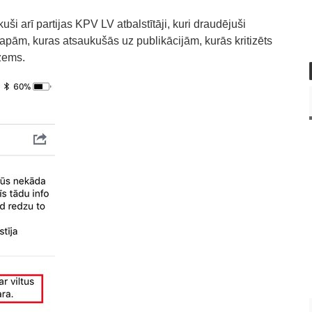
uši arī partijas KPV LV atbalstītāji, kuri draudējuši
lapām, kuras atsaukušās uz publikācijām, kurās kritizēts
bzems.