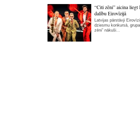
“Citi zēni” aicina liegt 
dalību Eirovīzijā
Latvijas pārstāvji Eirovīz
dziesmu konkursā, grupa 
zēni” nākuši...