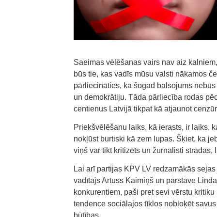
Saeimas vēlēšanas vairs nav aiz kalniem, 
būs tie, kas vadīs mūsu valsti nākamos čet
pārliecināties, ka šogad balsojums nebūs 
un demokrātiju. Tāda pārliecība rodas pēc 
centienus Latvijā tikpat kā atjaunot cenzūr
Priekšvēlēšanu laiks, kā ierasts, ir laiks, ka
nokļūst burtiski kā zem lupas. Šķiet, ka j
viņš var tikt kritizēts un žurnālisti strādā
Lai arī partijas KPV LV redzamākās sejas
vadītājs Artuss Kaimiņš un pārstāve Linda 
konkurentiem, paši pret sevi vērstu kritik
tendence sociālajos tīklos nobloķēt savus
būtības.