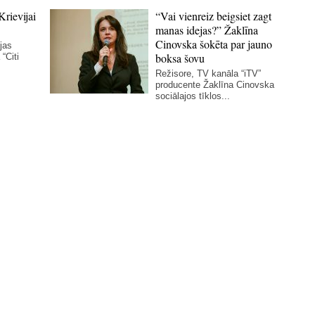
Krievijai
“Vai vienreiz beigsiet zagt
manas idejas?” Žaklīna
Cinovska šokēta par jauno
ijas
boksa šovu
“Citi
Režisore, TV kanāla “iTV”
producente Žaklīna Cinovska
sociālajos tīklos...