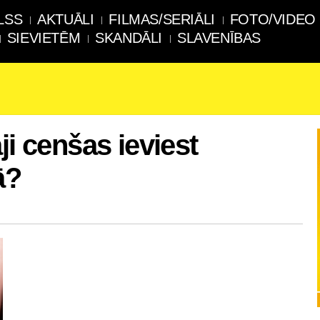
LSS
AKTUĀLI
FILMAS/SERIĀLI
FOTO/VIDEO
SIEVIETĒM
SKANDĀLI
SLAVENĪBAS
ji cenšas ieviest
ā?