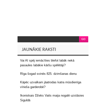
JAUNĀKIE RAKSTI
Vai AI spēj iemācīties blefot labāk nekā
pasaules labākie kāršu spēlētāji?
Rīga šogad svinēs 825. dzimšanas dienu
Kāpēc uzvalkam jāatrodas katra mūsdienīga
vīrieša garderobē?
Ikoniskais Džeks Vaits maija nogalē uzstāsies
Siguldā