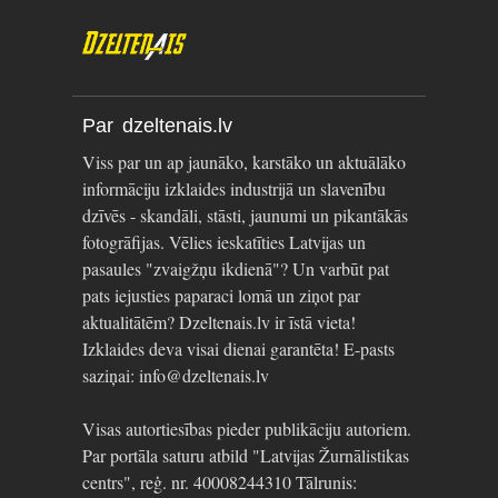
Par dzeltenais.lv
Viss par un ap jaunāko, karstāko un aktuālāko
informāciju izklaides industrijā un slavenību
dzīvēs - skandāli, stāsti, jaunumi un pikantākās
fotogrāfijas. Vēlies ieskatīties Latvijas un
pasaules "zvaigžņu ikdienā"? Un varbūt pat
pats iejusties paparaci lomā un ziņot par
aktualitātēm? Dzeltenais.lv ir īstā vieta!
Izklaides deva visai dienai garantēta! E-pasts
saziņai: info@dzeltenais.lv
Visas autortiesības pieder publikāciju autoriem.
Par portāla saturu atbild "Latvijas Žurnālistikas
centrs", reģ. nr. 40008244310 Tālrunis: