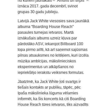
no kuriem jaunākais – “Āmuris un sirpis” –
iznāca 2017. gada decembrī, svinot
grupas 30 gadu jubileju.
Latvijā Jack White viesosies sava jaunākā
albuma “Boarding House Reach”
pasaules turnejas ietvaros. Martā
iznākušais albums uzreiz kļuva par
pārdotāko ASV, iekarojot Billboard 100
topa pirmo ailīti, kā arī saņemot sajūsmas
pilnas atsauksmes no kritiķiem, kuri izcēla
mūziķa ambīcijas, mākslinieciskos
eksperimentus un atkāpšanos no
iepriekšējo ierakstu veiksmes formulas.
Jāatzīmē, ka Jack White ļoti svarīgs ir
tiešais kontakts ar publiku, tāpēc, pēc
īpaša mākslinieka lūguma vēlamies
informēt, ka šis koncerts kā citi Boarding
House Reach tūres ietvaros, tiks aizvadīts