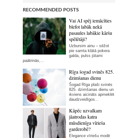
RECOMMENDED POSTS
Vai AI spēj iemācīties
blefot labāk nekā
pasaules labākie kāršu
spēlētāji?
Uzbursim ainu – sēžot
pie samta klātā pokera
galda, pulss jūtami
paātrinās,...
Rīga šogad svinēs 825.
dzimšanas dienu
Šogad Rīga plaši svinēs
825. dzimšanas dienu un
ikviens aicināts apmeklēt
daudzveidīgos...
Kāpēc uzvalkam
jāatrodas katra
mūsdienīga vīrieša
garderobē?
Elegance vīriešu modē