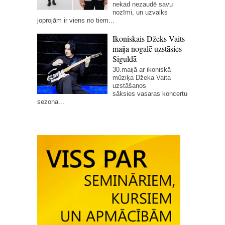
nekad nezaudē savu
nozīmi, un uzvalks
joprojām ir viens no tiem...
Ikoniskais Džeks Vaits
maija nogalē uzstāsies
Siguldā
30.maijā ar ikoniskā
mūziķa Džeka Vaita
uzstāšanos
sāksies vasaras koncertu
sezona...