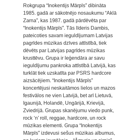
Rokgrupa “Inokentijs Mārpls” dibināta
1985. gadā ar sākotnējo nosaukumu “Aklā
Zarna”, kas 1987. gadā pārdēvēta par
“Inokentijs Mārpls”. Tās līderis Dambis,
pateicoties savam ieguldījumam Latvijas
pagrīdes mūzikas dzīves attīstībā, tiek
dēvēts par Latvijas pagrīdes mūzikas
krusttēvu. Grupa ir leģendāra ar savu
ieguldījumu pankroka attīstībā Latvijā, kas
turklāt tiek uzskatīta par PSRS hardcore
aizsācējiem. “Inokentijs Mārpls”
koncertējusi neskaitāmos lielos un mazos
festivālos ne vien Latvijā, bet arī Lietuvā,
Igaunijā, Holandē, Ungārijā, Krievijā,
Zviedrijā. Grupas skanējumu viedo punk,
rock ‘n’ roll, reggae, hardcore, un rock
mūzikas elementi. Grupa “Inokentijs
Mārpls” izdevusi sešus mūzikas albumus,