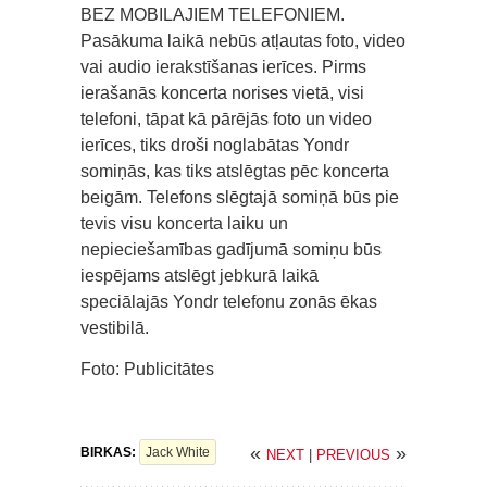
BEZ MOBILAJIEM TELEFONIEM.
Pasākuma laikā nebūs atļautas foto, video
vai audio ierakstīšanas ierīces. Pirms
ierašanās koncerta norises vietā, visi
telefoni, tāpat kā pārējās foto un video
ierīces, tiks droši noglabātas Yondr
somiņās, kas tiks atslēgtas pēc koncerta
beigām. Telefons slēgtajā somiņā būs pie
tevis visu koncerta laiku un
nepieciešamības gadījumā somiņu būs
iespējams atslēgt jebkurā laikā
speciālajās Yondr telefonu zonās ēkas
vestibilā.
Foto: Publicitātes
«
»
BIRKAS:
Jack White
NEXT
|
PREVIOUS