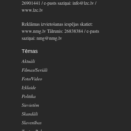
26901441 / e-pasts saziņai: info@lzc.lv /
www.lzc.lv
Reklāmas izvietošanas iespējas skatiet:
www.nmg.lv Tālrunis: 26838384 / e-pasts
saziņai: nmg@nmg.lv
Tēmas
Aktuāli
Filmas/Seriāli
Foto/Video
Izklaide
Politika
Sievietēm
Skandāli
Slavenības