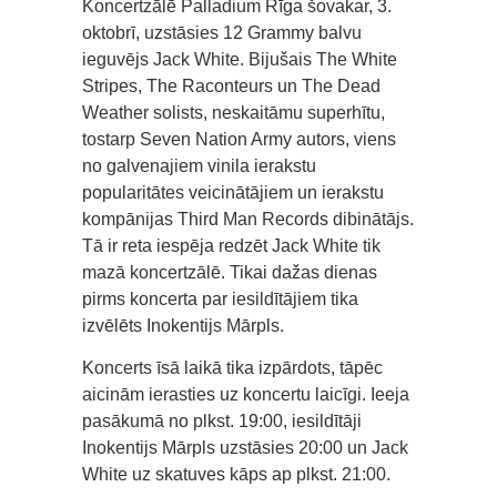
Koncertzālē Palladium Rīga šovakar, 3.
oktobrī, uzstāsies 12 Grammy balvu
ieguvējs Jack White. Bijušais The White
Stripes, The Raconteurs un The Dead
Weather solists, neskaitāmu superhītu,
tostarp Seven Nation Army autors, viens
no galvenajiem vinila ierakstu
popularitātes veicinātājiem un ierakstu
kompānijas Third Man Records dibinātājs.
Tā ir reta iespēja redzēt Jack White tik
mazā koncertzālē. Tikai dažas dienas
pirms koncerta par iesildītājiem tika
izvēlēts Inokentijs Mārpls.
Koncerts īsā laikā tika izpārdots, tāpēc
aicinām ierasties uz koncertu laicīgi. Ieeja
pasākumā no plkst. 19:00, iesildītāji
Inokentijs Mārpls uzstāsies 20:00 un Jack
White uz skatuves kāps ap plkst. 21:00.