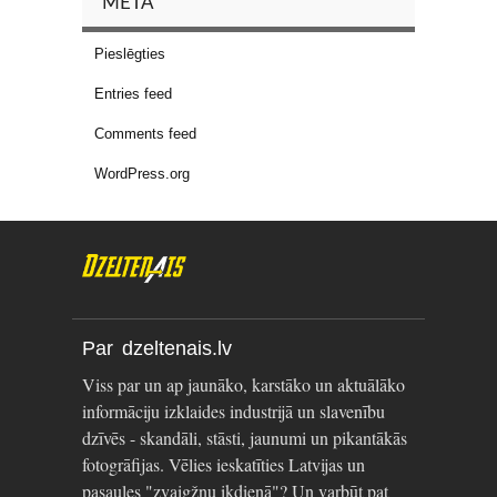
META
Pieslēgties
Entries feed
Comments feed
WordPress.org
Par dzeltenais.lv
Viss par un ap jaunāko, karstāko un aktuālāko
informāciju izklaides industrijā un slavenību
dzīvēs - skandāli, stāsti, jaunumi un pikantākās
fotogrāfijas. Vēlies ieskatīties Latvijas un
pasaules "zvaigžņu ikdienā"? Un varbūt pat