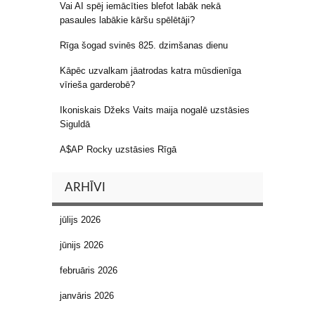
Vai AI spēj iemācīties blefot labāk nekā
pasaules labākie kāršu spēlētāji?
Rīga šogad svinēs 825. dzimšanas dienu
Kāpēc uzvalkam jāatrodas katra mūsdienīga
vīrieša garderobē?
Ikoniskais Džeks Vaits maija nogalē uzstāsies
Siguldā
A$AP Rocky uzstāsies Rīgā
ARHĪVI
jūlijs 2026
jūnijs 2026
februāris 2026
janvāris 2026