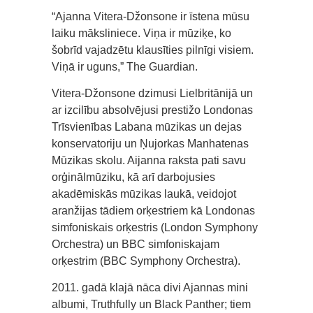
“Ajanna Vitera-Džonsone ir īstena mūsu
laiku māksliniece. Viņa ir mūziķe, ko
šobrīd vajadzētu klausīties pilnīgi visiem.
Viņā ir uguns,” The Guardian.
Vitera-Džonsone dzimusi Lielbritānijā un
ar izcilību absolvējusi prestižo Londonas
Trīsvienības Labana mūzikas un dejas
konservatoriju un Ņujorkas Manhatenas
Mūzikas skolu. Aijanna raksta pati savu
orģinālmūziku, kā arī darbojusies
akadēmiskās mūzikas laukā, veidojot
aranžijas tādiem orķestriem kā Londonas
simfoniskais orķestris (London Symphony
Orchestra) un BBC simfoniskajam
orķestrim (BBC Symphony Orchestra).
2011. gadā klajā nāca divi Ajannas mini
albumi, Truthfully un Black Panther; tiem