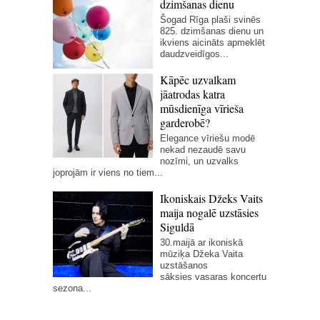
dzimšanas dienu
Šogad Rīga plaši svinēs
825. dzimšanas dienu un
ikviens aicināts apmeklēt
daudzveidīgos...
Kāpēc uzvalkam
jāatrodas katra
mūsdienīga vīrieša
garderobē?
Elegance vīriešu modē
nekad nezaudē savu
nozīmi, un uzvalks
joprojām ir viens no tiem...
Ikoniskais Džeks Vaits
maija nogalē uzstāsies
Siguldā
30.maijā ar ikoniskā
mūziķa Džeka Vaita
uzstāšanos
sāksies vasaras koncertu
sezona...