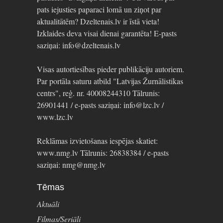
pats iejusties paparaci lomā un ziņot par
aktualitātēm? Dzeltenais.lv ir īstā vieta!
Izklaides deva visai dienai garantēta! E-pasts
saziņai: info@dzeltenais.lv
Visas autortiesības pieder publikāciju autoriem.
Par portāla saturu atbild "Latvijas Žurnālistikas
centrs", reģ. nr. 40008244310 Tālrunis:
26901441 / e-pasts saziņai: info@lzc.lv /
www.lzc.lv
Reklāmas izvietošanas iespējas skatiet:
www.nmg.lv Tālrunis: 26838384 / e-pasts
saziņai: nmg@nmg.lv
Tēmas
Aktuāli
Filmas/Seriāli