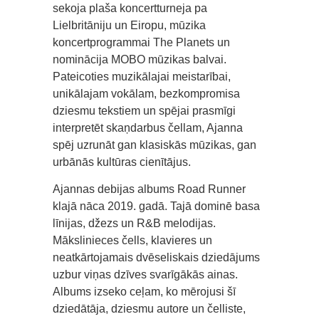
sekoja plaša koncertturneja pa
Lielbritāniju un Eiropu, mūzika
koncertprogrammai The Planets un
nominācija MOBO mūzikas balvai.
Pateicoties muzikālajai meistarībai,
unikālajam vokālam, bezkompromisa
dziesmu tekstiem un spējai prasmīgi
interpretēt skaņdarbus čellam, Ajanna
spēj uzrunāt gan klasiskās mūzikas, gan
urbānās kultūras cienītājus.
Ajannas debijas albums Road Runner
klajā nāca 2019. gadā. Tajā dominē basa
līnijas, džezs un R&B melodijas.
Mākslinieces čells, klavieres un
neatkārtojamais dvēseliskais dziedājums
uzbur viņas dzīves svarīgākās ainas.
Albums izseko ceļam, ko mērojusi šī
dziedātāja, dziesmu autore un čelliste,