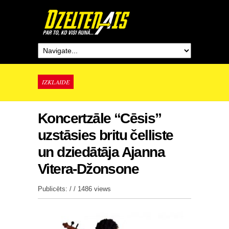
IZKLAIDE
Koncertzāle “Cēsis”
uzstāsies britu čelliste
un dziedātāja Ajanna
Vitera-Džonsone
Publicēts: / /
1486 views