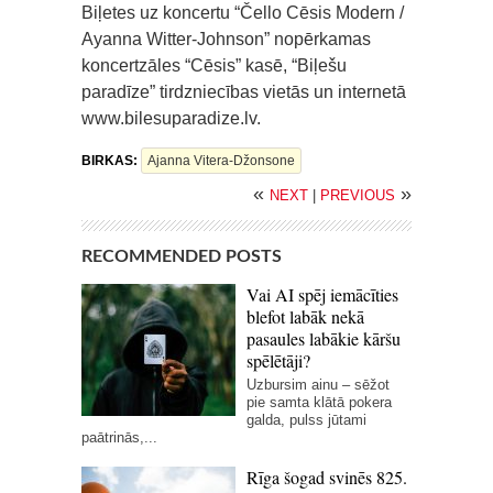
Biļetes uz koncertu “Čello Cēsis Modern /
Ayanna Witter-Johnson” nopērkamas
koncertzāles “Cēsis” kasē, “Biļešu
paradīze” tirdzniecības vietās un internetā
www.bilesuparadize.lv.
BIRKAS:
Ajanna Vitera-Džonsone
«
»
NEXT
|
PREVIOUS
RECOMMENDED POSTS
Vai AI spēj iemācīties
blefot labāk nekā
pasaules labākie kāršu
spēlētāji?
Uzbursim ainu – sēžot
pie samta klātā pokera
galda, pulss jūtami
paātrinās,...
Rīga šogad svinēs 825.