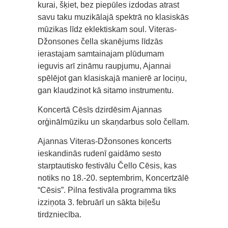
kurai, šķiet, bez piepūles izdodas atrast
savu taku muzikālajā spektrā no klasiskās
mūzikas līdz eklektiskam soul. Viteras-
Džonsones čella skanējums līdzās
ierastajam samtainajam plūdumam
ieguvis arī zināmu raupjumu, Ajannai
spēlējot gan klasiskajā manierē ar lociņu,
gan klaudzinot kā sitamo instrumentu.
Koncertā Cēsīs dzirdēsim Ajannas
orģinālmūziku un skaņdarbus solo čellam.
Ajannas Viteras-Džonsones koncerts
ieskandinās rudenī gaidāmo sesto
starptautisko festivālu Čello Cēsis, kas
notiks no 18.-20. septembrim, Koncertzālē
“Cēsis”. Pilna festivāla programma tiks
izziņota 3. februārī un sākta biļešu
tirdzniecība.