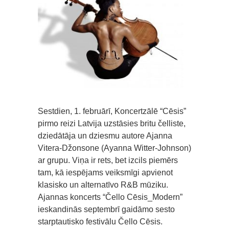
Sestdien, 1. februārī, Koncertzālē “Cēsis”
pirmo reizi Latvija uzstāsies britu čelliste,
dziedātāja un dziesmu autore Ajanna
Vitera-Džonsone (Ayanna Witter-Johnson)
ar grupu. Viņa ir rets, bet izcils piemērs
tam, kā iespējams veiksmīgi apvienot
klasisko un alternatīvo R&B mūziku.
Ajannas koncerts “Čello Cēsis_Modern”
ieskandinās septembrī gaidāmo sesto
starptautisko festivālu Čello Cēsis.