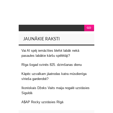
JAUNĀKIE RAKSTI
Vai AI spēj iemācīties blefot labāk nekā
pasaules labākie kāršu spēlētāji?
Rīga šogad svinēs 825. dzimšanas dienu
Kāpēc uzvalkam jāatrodas katra mūsdienīga
vīrieša garderobē?
Ikoniskais Džeks Vaits maija nogalē uzstāsies
Siguldā
A$AP Rocky uzstāsies Rīgā