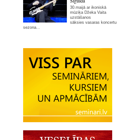
Siguldā
30.maijā ar ikoniskā
mūziķa Džeka Vaita
uzstāšanos
sāksies vasaras koncertu
sezona...