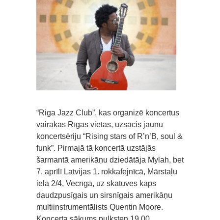
“Riga Jazz Club”, kas organizē koncertus
vairākās Rīgas vietās, uzsācis jaunu
koncertsēriju “Rising stars of R’n’B, soul &
funk”. Pirmajā tā koncertā uzstājās
šarmantā amerikāņu dziedātāja Mylah, bet
7. aprīlī Latvijas 1. rokkafejnīcā, Mārstaļu
ielā 2/4, Vecrīgā, uz skatuves kāps
daudzpusīgais un sirsnīgais amerikāņu
multiinstrumentālists Quentin Moore.
Koncerta sākums pulksten 19.00.