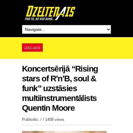
IZKLAIDE
Koncertsērijā “Rising
stars of R’n’B, soul &
funk” uzstāsies
multiinstrumentālists
Quentin Moore
Publicēts: / /
1408 views