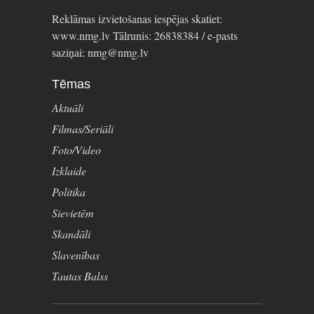
Reklāmas izvietošanas iespējas skatiet:
www.nmg.lv Tālrunis: 26838384 / e-pasts
saziņai: nmg@nmg.lv
Tēmas
Aktuāli
Filmas/Seriāli
Foto/Video
Izklaide
Politika
Sievietēm
Skandāli
Slavenības
Tautas Balss