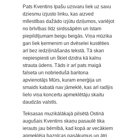
Pats Kventins īpašu uzsvaru liek uz savu
dziesmu izjusto liriku, kas aizved
mīlestības dažādo izjūtu dziļumos, variējot
no brīvības līdz sirdssāpēm un īstam
piepildījumam beigu beigās. Viņa mūzika
gan liek ķermenim un dvēselei kustēties
arī bez iedziļināšanās tekstā. Tā skan
nepiespiesti un šķiet dzidra kā kalnu
strauta ūdens. Tāds ir arī pats maigā
falseta un nobriedušā baritona
apvienotājs Mūrs, kuram enerģija un
smaids kabatā nav jāmeklē, kas arī radījis
lielo viņa koncertu apmeklētāju skaitu
daudzās valstīs.
Teksasas muzikālākajā pilsētā Ostinā
augušais Kventins skaņu pasaulē tika
ierauts jau bērnībā, kad kopā ar vecākiem
apmeklēja baznīcas pasākumus un ātri