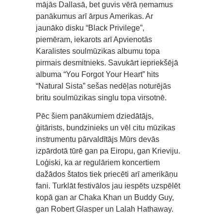
mājās Dallasā, bet guvis vērā ņemamus
panākumus arī ārpus Amerikas. Ar
jaunāko disku “Black Privilege”,
piemēram, iekarots arī Apvienotās
Karalistes soulmūzikas albumu topa
pirmais desmitnieks. Savukārt iepriekšējā
albuma “You Forgot Your Heart” hits
“Natural Sista” sešas nedēļas noturējās
britu soulmūzikas singlu topa virsotnē.
Pēc šiem panākumiem dziedātājs,
ģitārists, bundzinieks un vēl citu mūzikas
instrumentu pārvaldītājs Mūrs devās
izpārdotā tūrē gan pa Eiropu, gan Krieviju.
Loģiski, ka ar regulāriem koncertiem
dažādos štatos tiek priecēti arī amerikāņu
fani. Turklāt festivālos jau iespēts uzspēlēt
kopā gan ar Chaka Khan un Buddy Guy,
gan Robert Glasper un Lalah Hathaway.