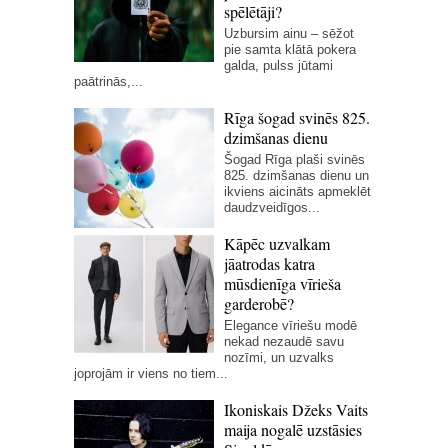
spēlētāji?
Uzbursim ainu – sēžot
pie samta klātā pokera
galda, pulss jūtami
paātrinās,...
Rīga šogad svinēs 825.
dzimšanas dienu
Šogad Rīga plaši svinēs
825. dzimšanas dienu un
ikviens aicināts apmeklēt
daudzveidīgos...
Kāpēc uzvalkam
jāatrodas katra
mūsdienīga vīrieša
garderobē?
Elegance vīriešu modē
nekad nezaudē savu
nozīmi, un uzvalks
joprojām ir viens no tiem...
Ikoniskais Džeks Vaits
maija nogalē uzstāsies