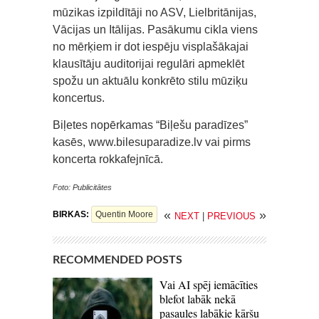
mūzikas izpildītāji no ASV, Lielbritānijas,
Vācijas un Itālijas. Pasākumu cikla viens
no mērķiem ir dot iespēju visplašākajai
klausītāju auditorijai regulāri apmeklēt
spožu un aktuālu konkrēto stilu mūziķu
koncertus.
Biļetes nopērkamas “Biļešu paradīzes”
kasēs, www.bilesuparadize.lv vai pirms
koncerta rokkafejnīcā.
Foto: Publicitātes
«
»
BIRKAS:
Quentin Moore
NEXT
|
PREVIOUS
RECOMMENDED POSTS
Vai AI spēj iemācīties
blefot labāk nekā
pasaules labākie kāršu