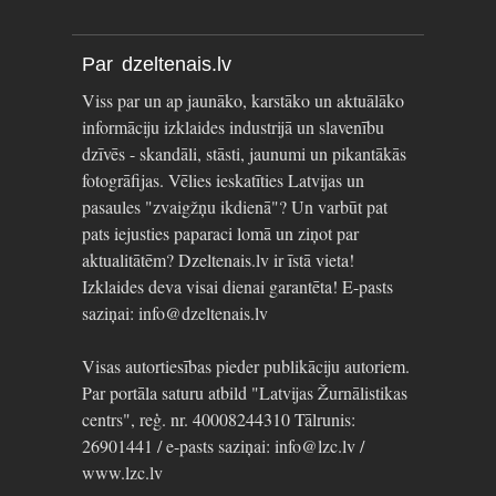
Par dzeltenais.lv
Viss par un ap jaunāko, karstāko un aktuālāko
informāciju izklaides industrijā un slavenību
dzīvēs - skandāli, stāsti, jaunumi un pikantākās
fotogrāfijas. Vēlies ieskatīties Latvijas un
pasaules "zvaigžņu ikdienā"? Un varbūt pat
pats iejusties paparaci lomā un ziņot par
aktualitātēm? Dzeltenais.lv ir īstā vieta!
Izklaides deva visai dienai garantēta! E-pasts
saziņai: info@dzeltenais.lv
Visas autortiesības pieder publikāciju autoriem.
Par portāla saturu atbild "Latvijas Žurnālistikas
centrs", reģ. nr. 40008244310 Tālrunis:
26901441 / e-pasts saziņai: info@lzc.lv /
www.lzc.lv