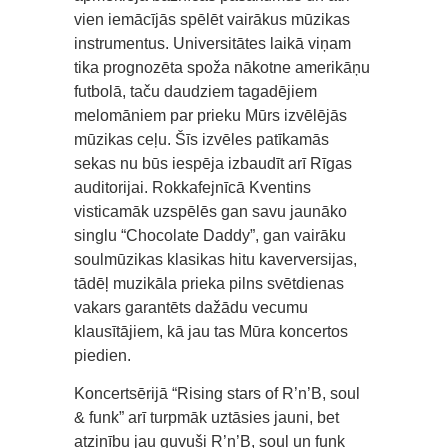
vien iemācījās spēlēt vairākus mūzikas
instrumentus. Universitātes laikā viņam
tika prognozēta spoža nākotne amerikāņu
futbolā, taču daudziem tagadējiem
melomāniem par prieku Mūrs izvēlējās
mūzikas ceļu. Šīs izvēles patīkamās
sekas nu būs iespēja izbaudīt arī Rīgas
auditorijai. Rokkafejnīcā Kventins
visticamāk uzspēlēs gan savu jaunāko
singlu “Chocolate Daddy”, gan vairāku
soulmūzikas klasikas hitu kaverversijas,
tādēļ muzikāla prieka pilns svētdienas
vakars garantēts dažādu vecumu
klausītājiem, kā jau tas Mūra koncertos
piedien.
Koncertsērijā “Rising stars of R’n’B, soul
& funk” arī turpmāk uztāsies jauni, bet
atzinību jau guvuši R’n’B, soul un funk