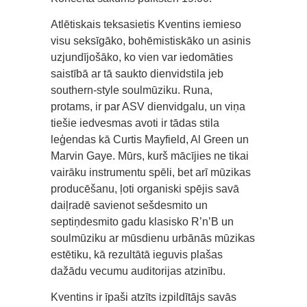
Atlētiskais teksasietis Kventins iemieso
visu seksīgāko, bohēmistiskāko un asinis
uzjundījošāko, ko vien var iedomāties
saistībā ar tā saukto dienvidstila jeb
southern-style soulmūziku. Runa,
protams, ir par ASV dienvidgalu, un viņa
tiešie iedvesmas avoti ir tādas stila
leģendas kā Curtis Mayfield, Al Green un
Marvin Gaye. Mūrs, kurš mācījies ne tikai
vairāku instrumentu spēli, bet arī mūzikas
producēšanu, ļoti organiski spējis savā
daiļradē savienot sešdesmito un
septiņdesmito gadu klasisko R’n’B un
soulmūziku ar mūsdienu urbānās mūzikas
estētiku, kā rezultātā ieguvis plašas
dažādu vecumu auditorijas atzinību.
Kventins ir īpaši atzīts izpildītājs savās