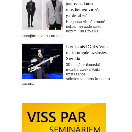
jāatrodas katra
mūsdienīga vīrieša
garderobē?
Elegance vīriešu modē
nekad nezaudē savu
nozīmi, un uzvalks
joprojām ir viens no tiem...
Ikoniskais Džeks Vaits
maija nogalē uzstāsies
Siguldā
30.maijā ar ikoniskā
mūziķa Džeka Vaita
uzstāšanos
sāksies vasaras koncertu
sezona...