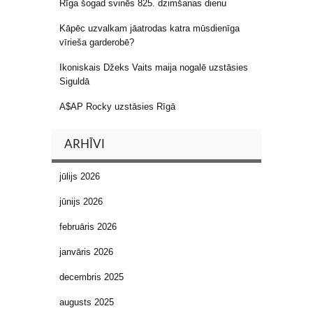
Rīga šogad svinēs 825. dzimšanas dienu
Kāpēc uzvalkam jāatrodas katra mūsdienīga
vīrieša garderobē?
Ikoniskais Džeks Vaits maija nogalē uzstāsies
Siguldā
A$AP Rocky uzstāsies Rīgā
ARHĪVI
jūlijs 2026
jūnijs 2026
februāris 2026
janvāris 2026
decembris 2025
augusts 2025