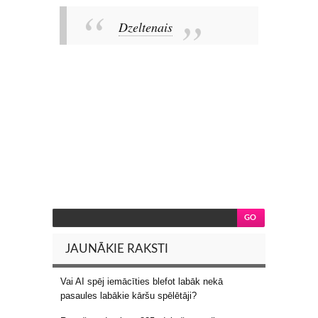
Dzeltenais
JAUNĀKIE RAKSTI
Vai AI spēj iemācīties blefot labāk nekā
pasaules labākie kāršu spēlētāji?