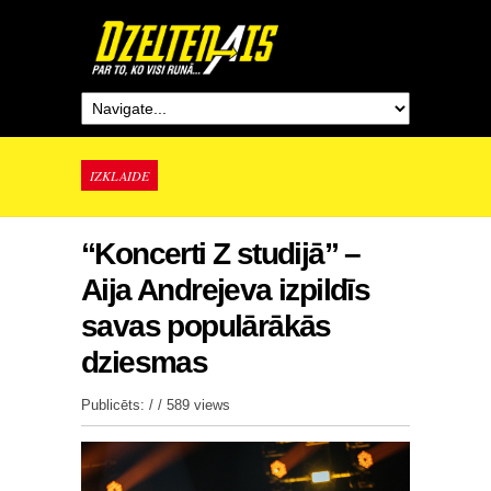
IZKLAIDE
“Koncerti Z studijā” –
Aija Andrejeva izpildīs
savas populārākās
dziesmas
Publicēts: / /
589 views