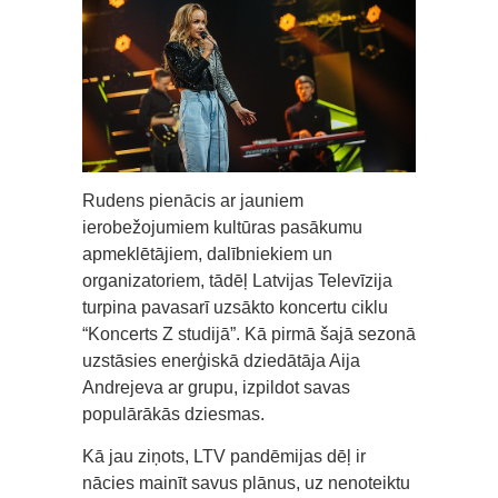
Rudens pienācis ar jauniem
ierobežojumiem kultūras pasākumu
apmeklētājiem, dalībniekiem un
organizatoriem, tādēļ Latvijas Televīzija
turpina pavasarī uzsākto koncertu ciklu
“Koncerts Z studijā”. Kā pirmā šajā sezonā
uzstāsies enerģiskā dziedātāja Aija
Andrejeva ar grupu, izpildot savas
populārākās dziesmas.
Kā jau ziņots, LTV pandēmijas dēļ ir
nācies mainīt savus plānus, uz nenoteiktu