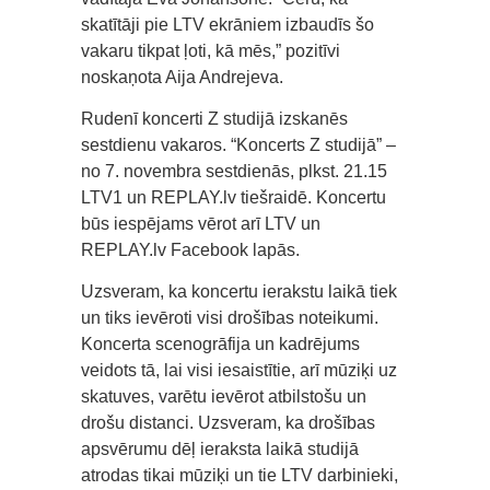
skatītāji pie LTV ekrāniem izbaudīs šo
vakaru tikpat ļoti, kā mēs,” pozitīvi
noskaņota Aija Andrejeva.
Rudenī koncerti Z studijā izskanēs
sestdienu vakaros. “Koncerts Z studijā” –
no 7. novembra sestdienās, plkst. 21.15
LTV1 un REPLAY.lv tiešraidē. Koncertu
būs iespējams vērot arī LTV un
REPLAY.lv Facebook lapās.
Uzsveram, ka koncertu ierakstu laikā tiek
un tiks ievēroti visi drošības noteikumi.
Koncerta scenogrāfija un kadrējums
veidots tā, lai visi iesaistītie, arī mūziķi uz
skatuves, varētu ievērot atbilstošu un
drošu distanci. Uzsveram, ka drošības
apsvērumu dēļ ieraksta laikā studijā
atrodas tikai mūziķi un tie LTV darbinieki,