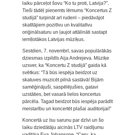
laiku pārceļot šovu “Ko tu proti, Latvija?”.
Tieši tādēļ pieņemts lēmums “Koncertus Z
studijā” turpināt arī rudenī – piedāvājot
skatītājiem pozitīvu un kvalitatīvu
oriģinālsaturu un ļaujot attālināti sastapt
iemīļotākos Latvijas mūziķus.
Sestdien, 7. novembrī, savas populārākās
dziesmas izpildīs Aija Andrejeva. Mūziķe
uzsver, ka “Koncertu Z studijā” gaida kā
svētkus: “Tā būs iespēja beidzot uz
skatuves muzicēt pilnā sastāvā! Bijām
samēģinājuši, saspēlējušies, gatavi
uzstāties, bet vasarā lielos koncertus
pārcēla. Tagad beidzot būs iespēja parādīt
meistarību un koncertēt plašai auditorijai!”
Koncertā uz īsu sarunu par dzīvi un šo
laiku dziedātāju aicinās LTV raidījumu
vadītāja Eva Johansone. “Ceru, ka