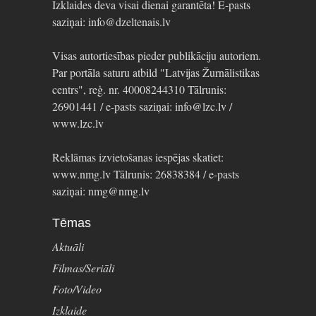
Izklaides deva visai dienai garantēta! E-pasts
saziņai: info@dzeltenais.lv
Visas autortiesības pieder publikāciju autoriem.
Par portāla saturu atbild "Latvijas Žurnālistikas
centrs", reģ. nr. 40008244310 Tālrunis:
26901441 / e-pasts saziņai: info@lzc.lv /
www.lzc.lv
Reklāmas izvietošanas iespējas skatiet:
www.nmg.lv Tālrunis: 26838384 / e-pasts
saziņai: nmg@nmg.lv
Tēmas
Aktuāli
Filmas/Seriāli
Foto/Video
Izklaide