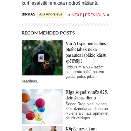
kuri iesaistīti ieraksta nodrošināšanā.
«
»
BIRKAS:
Aija Andrejeva
NEXT
|
PREVIOUS
RECOMMENDED POSTS
Vai AI spēj iemācīties
blefot labāk nekā
pasaules labākie kāršu
spēlētāji?
Uzbursim ainu – sēžot
pie samta klātā pokera
galda, pulss jūtami
paātrinās,...
Rīga šogad svinēs 825.
dzimšanas dienu
Šogad Rīga plaši svinēs
825. dzimšanas dienu un
ikviens aicināts apmeklēt
daudzveidīgos...
Kāpēc uzvalkam