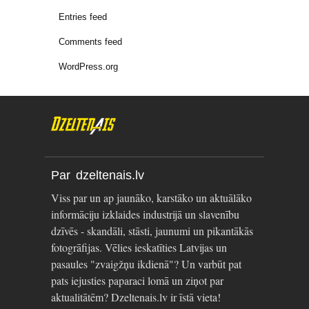
Entries feed
Comments feed
WordPress.org
Par dzeltenais.lv
Viss par un ap jaunāko, karstāko un aktuālāko
informāciju izklaides industrijā un slavenību
dzīvēs - skandāli, stāsti, jaunumi un pikantākās
fotogrāfijas. Vēlies ieskatīties Latvijas un
pasaules "zvaigžņu ikdienā"? Un varbūt pat
pats iejusties paparaci lomā un ziņot par
aktualitātēm? Dzeltenais.lv ir īstā vieta!