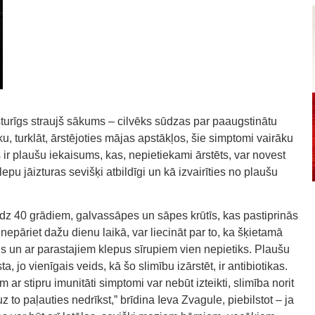
sturīgs straujš sākums – cilvēks sūdzas par paaugstinātu
, turklāt, ārstējoties mājas apstākļos, šie simptomi vairāku
s ir plaušu iekaisums, kas, nepietiekami ārstēts, var novest
epu jāizturas sevišķi atbildīgi un kā izvairīties no plaušu
līdz 40 grādiem, galvassāpes un sāpes krūtīs, kas pastiprinās
 nepāriet dažu dienu laikā, var liecināt par to, ka šķietamā
s un ar parastajiem klepus sīrupiem vien nepietiks. Plaušu
, jo vienīgais veids, kā šo slimību izārstēt, ir antibiotikas.
 ar stipru imunitāti simptomi var nebūt izteikti, slimība norit
z to paļauties nedrīkst,” brīdina Ieva Zvagule, piebilstot – ja