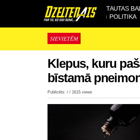
TAUTAS BA
POLITIKA
SIEVIETĒM
Klepus, kuru paš
bīstamā pneimoni
Publicēts: / /
1615 views