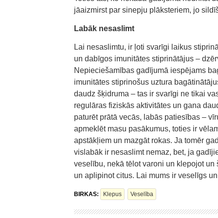
jāaizmirst par sinepju plāksteriem, jo sild
Labāk nesaslimt
Lai nesaslimtu, ir ļoti svarīgi laikus stipri
un dabīgos imunitātes stiprinātājus – dzēr
Nepieciešamības gadījumā iespējams bagā
imunitātes stiprinošus uztura bagātinātāju
daudz šķidruma – tas ir svarīgi ne tikai va
regulāras fiziskās aktivitātes un gana dau
paturēt prātā vecās, labās patiesības – vī
apmeklēt masu pasākumus, toties ir vēlams
apstākļiem un mazgāt rokas. Ja tomēr gadīj
vislabāk ir nesaslimt nemaz, bet, ja gadīji
veselību, nekā tēlot varoni un klepojot un
un aplipinot citus. Lai mums ir veselīgs u
BIRKAS:
Klepus
Veselība