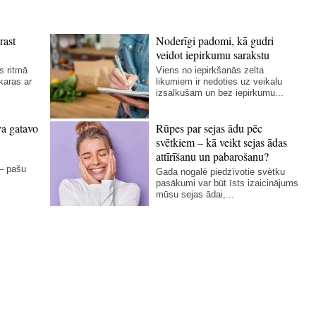
rast
Noderīgi padomi, kā gudri
veidot iepirkumu sarakstu
s ritmā
Viens no iepirkšanās zelta
karas ar
likumiem ir nedoties uz veikalu
izsalkušam un bez iepirkumu...
va gatavo
Rūpes par sejas ādu pēc
svētkiem – kā veikt sejas ādas
attīrīšanu un pabarošanu?
 – pašu
Gada nogalē piedzīvotie svētku
pasākumi var būt īsts izaicinājums
mūsu sejas ādai,...