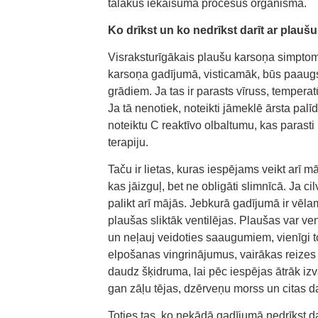
tālākus iekaisuma procesus organismā.
Ko drīkst un ko nedrīkst darīt ar plauš
Visraksturīgākais plaušu karsoņa simptoms 
karsoņa gadījumā, visticamāk, būs paaugs
grādiem. Ja tas ir parasts vīruss, temperat
Ja tā nenotiek, noteikti jāmeklē ārsta palī
noteiktu C reaktīvo olbaltumu, kas parasti
terapiju.
Taču ir lietas, kuras iespējams veikt arī mā
kas jāizguļ, bet ne obligāti slimnīcā. Ja c
palikt arī mājās. Jebkurā gadījumā ir vēla
plaušas sliktāk ventilējas. Plaušas var ve
un neļauj veidoties saaugumiem, vienīgi to 
elpošanas vingrinājumus, vairākas reizes pēc
daudz šķidruma, lai pēc iespējas ātrāk iz
gan zāļu tējas, dzērveņu morss un citas da
Toties tas, ko nekādā gadījumā nedrīkst da