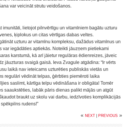
īšana var veicināt strutu veidošanos.
nāt imunitāti, lietojot pilnvērtīgu un vitamīniem bagātu uzturu
venes, ķiplokus un citas vērtīgas dabas veltes.
tināt uzturu ar vitamīnu kompleksu, dažādus vitamīnus un
s var iegādāties aptiekās. Noteikti jāuzņem pietiekami
saras karstumā, kā arī jāietur regulāras ēdienreizes, jāveic
dz jāuzturas svaigā gaisā. Ieva Zvagule atgādina: “Ir vērts
rusu laikā nav ieteicams uzturēties publiskās vietās un
 regulāri vēdināt telpas, ģērbties piemēroti laika
ies saslimt, kārtīga telpu vēdināšana ir obligāta! Tomēr
es saaukstēties, labāk pāris dienas palikt mājās un atgūt
 šķaudot braukt uz skolu vai darbu, iedzīvoties komplikācijās
n spēkpilns rudens!”
«
»
NEXT
|
PREVIOUS