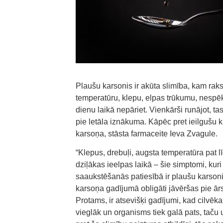
Plaušu karsonis ir akūta slimība, kam rak
temperatūru, klepu, elpas trūkumu, nespēku
dienu laikā nepāriet. Vienkārši runājot, ta
pie letāla iznākuma. Kāpēc pret ieilgušu kl
karsoņa, stāsta farmaceite Ieva Zvagule.
“Klepus, drebuļi, augsta temperatūra pat 
dziļākas ieelpas laikā – šie simptomi, kuri
saaukstēšanās patiesībā ir plaušu karsoni
karsoņa gadījumā obligāti jāvēršas pie ārsta
Protams, ir atsevišķi gadījumi, kad cilvēkam
vieglāk un organisms tiek galā pats, taču u