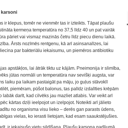
u karsoni
ir klepus, tomēr ne vienmēr tas ir izteikts. Tāpat plaušu
tināta ķermeņa temperatūra no 37,5 līdz 40 un pat vairāk
ūra pāriet vai vismaz mazinās četru līdz piecu dienu laikā.
dzība. Ārsts nozīmēs rentgenu, kā arī asinsanalīzes, lai
 liecina par bakteriālu iekaisumu, un piemēros antibiotiku
jas apstākļos, lai ātrāk tiktu uz kājām. Pneimonija ir slimība,
ilvēks jūtas normāli un temperatūra nav sevišķi augsta, var
ms laiku pa laikam pastaigāt pa māju, jo guļus stāvoklī
ntilēt, piemēram, pūšot balonus, tas palīdz izdalīties krēpām
labāk darīt, kad cilvēks jau mazliet atlabis. Var veikt arī
 kārtas dziļi ieelpojot un izelpojot. Noteikti arī jālieto
vadītu no organisma visu lieko – derēs gan parasts ūdens,
bīgas vielas, ko ierasti lietojam, kad esam saaukstējušies.
rīt, ir iekaisušo vietu sildīšana. Plaušu karsoņa gadījumā