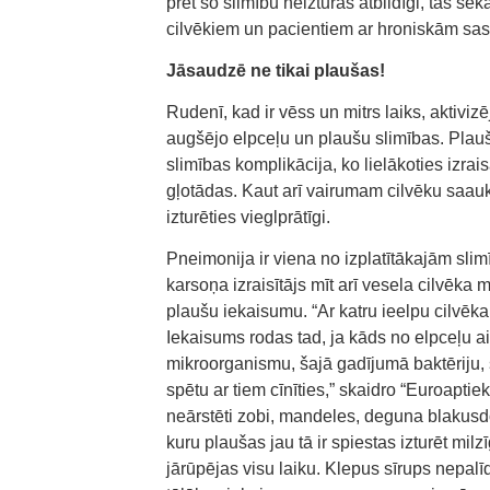
pret šo slimību neizturas atbildīgi, tās se
cilvēkiem un pacientiem ar hroniskām sa
Jāsaudzē ne tikai plaušas!
Rudenī, kad ir vēss un mitrs laiks, aktiviz
augšējo elpceļu un plaušu slimības. Plaušu
slimības komplikācija, ko lielākoties izra
gļotādas. Kaut arī vairumam cilvēku saauk
izturēties vieglprātīgi.
Pneimonija ir viena no izplatītākajām sli
karsoņa izraisītājs mīt arī vesela cilvēka m
plaušu iekaisumu. “Ar katru ieelpu cilvē
Iekaisums rodas tad, ja kāds no elpceļu 
mikroorganismu, šajā gadījumā baktēriju, s
spētu ar tiem cīnīties,” skaidro “Euroaptie
neārstēti zobi, mandeles, deguna blakusdo
kuru plaušas jau tā ir spiestas izturēt mil
jārūpējas visu laiku. Klepus sīrups nepalī