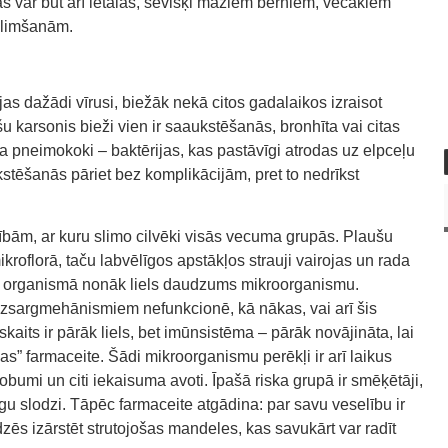
kas var būt arī letālas, sevišķi maziem bērniem, vecākiem
slimšanām.
ējas dažādi vīrusi, biežāk nekā citos gadalaikos izraisot
 karsonis bieži vien ir saaukstēšanās, bronhīta vai citas
isa pneimokoki – baktērijas, kas pastāvīgi atrodas uz elpceļu
stēšanās pāriet bez komplikācijām, pret to nedrīkst
mībām, ar kuru slimo cilvēki visās vecuma grupās. Plaušu
ikroflorā, taču labvēlīgos apstākļos strauji vairojas un rada
ka organismā nonāk liels daudzums mikroorganismu.
aizsargmehānismiem nefunkcionē, kā nākas, vai arī šis
kaits ir pārāk liels, bet imūnsistēma – pārāk novājināta, lai
kas” farmaceite. Šādi mikroorganismu perēkļi ir arī laikus
bumi un citi iekaisuma avoti. Īpašā riska grupā ir smēķētāji,
zīgu slodzi. Tāpēc farmaceite atgādina: par savu veselību ir
dzēs izārstēt strutojošas mandeles, kas savukārt var radīt