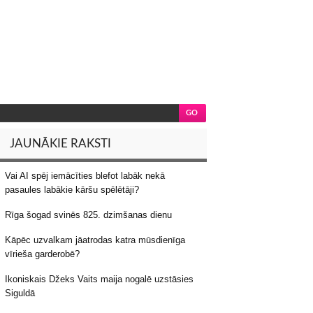
JAUNĀKIE RAKSTI
Vai AI spēj iemācīties blefot labāk nekā
pasaules labākie kāršu spēlētāji?
Rīga šogad svinēs 825. dzimšanas dienu
Kāpēc uzvalkam jāatrodas katra mūsdienīga
vīrieša garderobē?
Ikoniskais Džeks Vaits maija nogalē uzstāsies
Siguldā