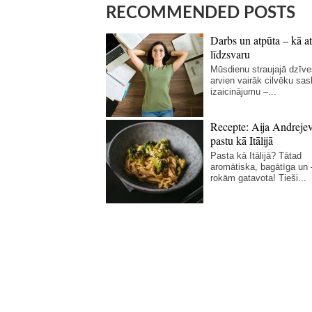
RECOMMENDED POSTS
Darbs un atpūta – kā at
līdzsvaru
Mūsdienu straujajā dzīve
arvien vairāk cilvēku sas
izaicinājumu –...
Recepte: Aija Andreje
pastu kā Itālijā
Pasta kā Itālijā? Tātad
aromātiska, bagātīga un
rokām gatavota! Tieši...