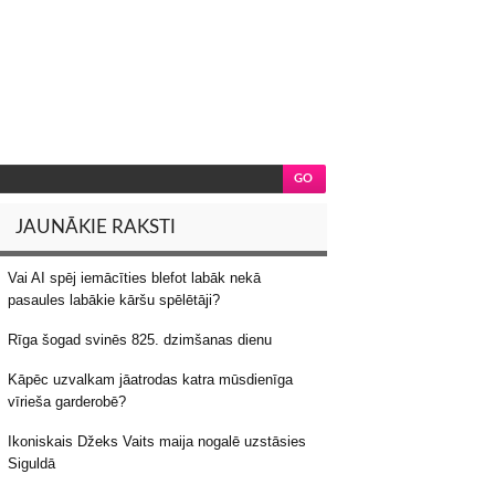
JAUNĀKIE RAKSTI
Vai AI spēj iemācīties blefot labāk nekā
pasaules labākie kāršu spēlētāji?
Rīga šogad svinēs 825. dzimšanas dienu
Kāpēc uzvalkam jāatrodas katra mūsdienīga
vīrieša garderobē?
Ikoniskais Džeks Vaits maija nogalē uzstāsies
Siguldā