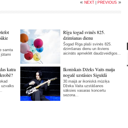
«
»
NEXT
|
PREVIOUS
blefot
Rīga šogad svinēs 825.
bākie
dzimšanas dienu
Šogad Rīga plaši svinēs 825.
dzimšanas dienu un ikviens
ie samta
aicināts apmeklēt daudzveidīgos...
 jūtami
das katra
Ikoniskais Džeks Vaits maija
derobē?
nogalē uzstāsies Siguldā
nekad
30.maijā ar ikoniskā mūziķa
 uzvalks
Džeka Vaita uzstāšanos
..
sāksies vasaras koncertu
sezona...