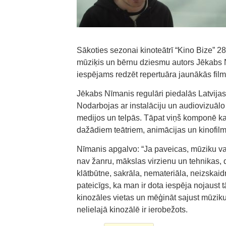
Sākoties sezonai kinoteātrī “Kino Bize” 
mūziķis un bērnu dziesmu autors Jēkabs 
iespējams redzēt repertuāra jaunākās filma
Jēkabs Nīmanis regulāri piedalās Latvijas 
Nodarbojas ar instalāciju un audiovizuā
medijos un telpās. Tāpat viņš komponē k
dažādiem teātriem, animācijas un kinofil
Nīmanis apgalvo: “Ja paveicas, mūziku va
nav žanru, mākslas virzienu un tehnikas, d
klātbūtne, sakrāla, nemateriāla, neizska
pateicīgs, ka man ir dota iespēja nojaust 
kinozāles vietas un mēģināt sajust mūziku.
nelielajā kinozālē ir ierobežots.