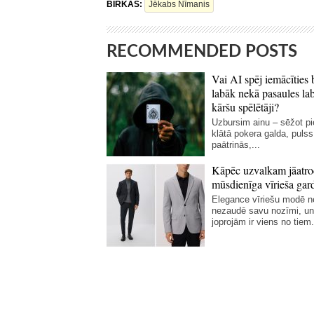
BIRKAS:
Jēkabs Nīmanis
RECOMMENDED POSTS
Vai AI spēj iemācīties 
labāk nekā pasaules la
kāršu spēlētāji?
Uzbursim ainu – sēžot p
klātā pokera galda, pulss
paātrinās,...
Kāpēc uzvalkam jāatro
mūsdienīga vīrieša gar
Elegance vīriešu modē 
nezaudē savu nozīmi, un
joprojām ir viens no tiem.