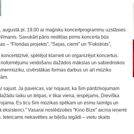
28. augustā pl. 19.00 ar maģisku koncertprogrammu uzstāsies
Nīmanis. Savukārt pāris nedēļas pirms koncerta būs
s – “Floridas projekts”, “Sejas, ciemi” un “Fokstrots”.
koncertdzīvē, spēlējot klarneti un organizējot koncertus.
lo noformējumu veidošanu dažādos mākslas un sabiedriskos
amermūziku, izvērstākas formas darbus un arī mūziku
mām.
r sajust. Ja paveicas, var nojaust, ka šim pārdzīvojumam
ažādu laiku un telpas, ir tikai viena, iespējams, Dievišķa
idrojama. Es ticu šim mūzikas spēkam un esmu laimīgs un
tā eksistenci.” Vasarai noslēdzoties “Kino Bize” aicina ieņemt
 Ieteicams nekavēties ar biļešu iegādi – vietu skaits