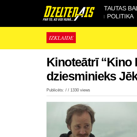
TAUTAS BA
POLITIKA
IZKLAIDE
Kinoteātrī “Kino 
dziesminieks Jē
Publicēts: / /
1330 views