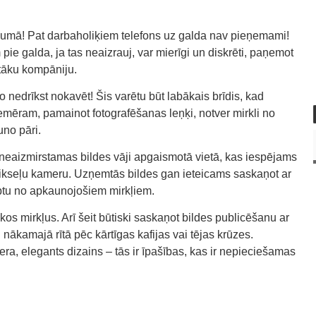
jumā! Pat darbaholiķiem telefons uz galda nav pieņemami!
 pie galda, ja tas neaizrauj, var mierīgi un diskrēti, paņemot
ntāku kompāniju.
o nedrīkst nokavēt! Šis varētu būt labākais brīdis, kad
iemēram, pamainot fotografēšanas leņķi, notver mirkli no
uno pāri.
mtu neaizmirstamas bildes vāji apgaismotā vietā, kas iespējams
seļu kameru. Uzņemtās bildes gan ieteicams saskaņot ar
ābtu no apkaunojošiem mirkļiem.
ākos mirkļus. Arī šeit būtiski saskaņot bildes publicēšanu ar
ai nākamajā rītā pēc kārtīgas kafijas vai tējas krūzes.
ra, elegants dizains – tās ir īpašības, kas ir nepieciešamas