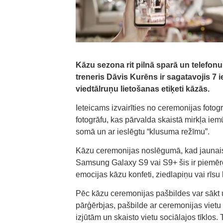
Kāzu sezona rit pilnā sparā un telefon
treneris Dāvis Kurēns ir sagatavojis 7 
viedtālruņu lietošanas etiķeti kāzās.
Ieteicams izvairīties no ceremonijas fotog
fotogrāfu, kas pārvalda skaistā mirkļa iemūž
somā un ar ieslēgtu “klusuma režīmu”.
Kāzu ceremonijas noslēgumā, kad jaunais pā
Samsung Galaxy S9 vai S9+ šis ir piemērot
emocijas kāzu konfeti, ziedlapiņu vai rīsu l
Pēc kāzu ceremonijas pašbildes var sākt uz
pārģērbjas, pašbilde ar ceremonijas vietu u
izjūtām un skaisto vietu sociālajos tīklos. 