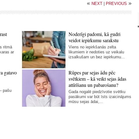
«
»
NEXT
|
PREVIOUS
rast
Noderīgi padomi, kā gudri
veidot iepirkumu sarakstu
s ritmā
Viens no iepirkšanās zelta
karas ar
likumiem ir nedoties uz veikalu
izsalkušam un bez iepirkumu...
va gatavo
Rūpes par sejas ādu pēc
svētkiem – kā veikt sejas ādas
attīrīšanu un pabarošanu?
 – pašu
Gada nogalē piedzīvotie svētku
pasākumi var būt īsts izaicinājums
mūsu sejas ādai,...