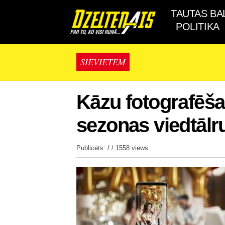
TAUTAS BA
POLITIKA
SIEVIETĒM
Kāzu fotografēšan
sezonas viedtāl
Publicēts: / /
1558 views