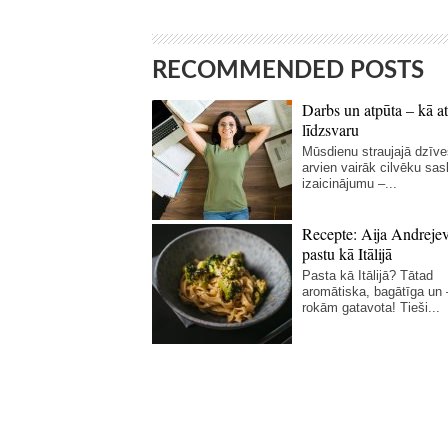
RECOMMENDED POSTS
Darbs un atpūta – kā at
līdzsvaru
Mūsdienu straujajā dzīve
arvien vairāk cilvēku sas
izaicinājumu –...
Recepte: Aija Andreje
pastu kā Itālijā
Pasta kā Itālijā? Tātad
aromātiska, bagātīga un
rokām gatavota! Tieši...