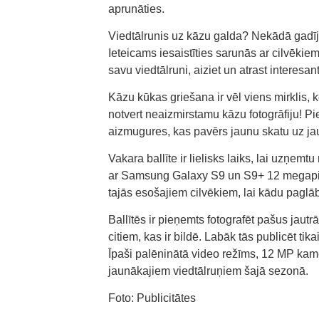
aprunāties.
Viedtālrunis uz kāzu galda? Nekādā gadī
Ieteicams iesaistīties sarunās ar cilvēkiem
savu viedtālruni, aiziet un atrast interesa
Kāzu kūkas griešana ir vēl viens mirklis, k
notvert neaizmirstamu kāzu fotogrāfiju! P
aizmugures, kas pavērs jaunu skatu uz ja
Vakara ballīte ir lielisks laiks, lai uzņe
ar Samsung Galaxy S9 un S9+ 12 megapik
tajās esošajiem cilvēkiem, lai kādu pagl
Ballītēs ir pieņemts fotografēt pašus jautr
citiem, kas ir bildē. Labāk tās publicēt tik
Īpaši palēninātā video režīms, 12 MP kame
jaunākajiem viedtālruņiem šajā sezonā.
Foto: Publicitātes