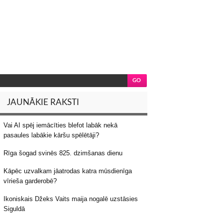
JAUNĀKIE RAKSTI
Vai AI spēj iemācīties blefot labāk nekā
pasaules labākie kāršu spēlētāji?
Rīga šogad svinēs 825. dzimšanas dienu
Kāpēc uzvalkam jāatrodas katra mūsdienīga
vīrieša garderobē?
Ikoniskais Džeks Vaits maija nogalē uzstāsies
Siguldā