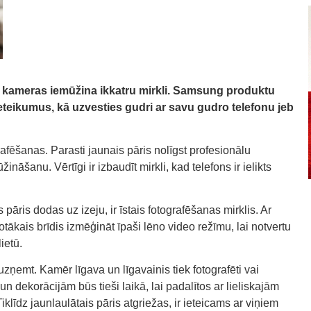
u kameras iemūžina ikkatru mirkli. Samsung produktu
ieteikumus, kā uzvesties gudri ar savu gudro telefonu jeb
rafēšanas. Parasti jaunais pāris nolīgst profesionālu
ināšanu. Vērtīgi ir izbaudīt mirkli, kad telefons ir ielikts
ris dodas uz izeju, ir īstais fotografēšanas mirklis. Ar
ākais brīdis izmēģināt īpaši lēno video režīmu, lai notvertu
ietū.
ņemt. Kamēr līgava un līgavainis tiek fotografēti vai
n dekorācijām būs tieši laikā, lai padalītos ar lieliskajām
Tiklīdz jaunlaulātais pāris atgriežas, ir ieteicams ar viņiem