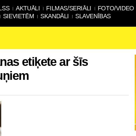
LSS
AKTUĀLI
FILMAS/SERIĀLI
FOTO/VIDEO
SIEVIETĒM
SKANDĀLI
SLAVENĪBAS
as etiķete ar šīs
ruņiem