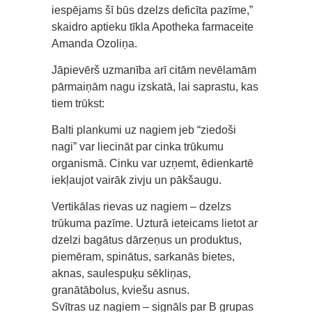
iespējams šī būs dzelzs deficīta pazīme,”
skaidro aptieku tīkla Apotheka farmaceite
Amanda Ozoliņa.
Jāpievērš uzmanība arī citām nevēlamām
pārmaiņām nagu izskatā, lai saprastu, kas
tiem trūkst:
Balti plankumi uz nagiem jeb “ziedoši
nagi” var liecināt par cinka trūkumu
organismā. Cinku var uzņemt, ēdienkartē
iekļaujot vairāk zivju un pākšaugu.
Vertikālas rievas uz nagiem – dzelzs
trūkuma pazīme. Uzturā ieteicams lietot ar
dzelzi bagātus dārzeņus un produktus,
piemēram, spinātus, sarkanās bietes,
aknas, saulespuķu sēkliņas,
granātābolus, kviešu asnus.
Svītras uz nagiem – signāls par B grupas