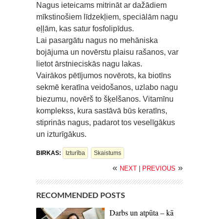
Nagus ieteicams mitrināt ar dažādiem
mīkstinošiem līdzekļiem, speciālām nagu
eļļām, kas satur fosfolipīdus.
Lai pasargātu nagus no mehāniska
bojājuma un novērstu plaisu rašanos, var
lietot ārstnieciskās nagu lakas.
Vairākos pētījumos novērots, ka biotīns
sekmē keratīna veidošanos, uzlabo nagu
biezumu, novērš to šķelšanos. Vitamīnu
komplekss, kura sastāvā būs keratīns,
stiprinās nagus, padarot tos veselīgākus
un izturīgākus.
BIRKAS:
Izturība
Skaistums
«
»
NEXT
|
PREVIOUS
RECOMMENDED POSTS
Darbs un atpūta – kā