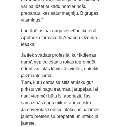
var palīdzēt ar kādu nomierinošu
preparātu, kas satur magniju, B grupas
vitamīnus.”
Lai rūpētos par nagu veselību ikdienā,
Apotheka farmaceite Amanda Ozoliņa
iesaka:
Ja tiek strādāts profesijā, kur ikdienas
darbā nepieciešams rokas iegremdēt
ūdenī vai citās ķīmiskās vielās, noteikti
jāizmanto cimdi.
Tiem, kuru darbs saistīts ar risku gūt
pirkstu vai nagu traumas, jārūpējas, lai
nagi vienmēr būtu īsi apgriezti. Tas
samazinās nagu mikrotraumu risku.
Ja novērotas sēnīšu infekcijas pazīmes,
jālieto pretsēnīšu preparāti un infekcija
jāārstē.