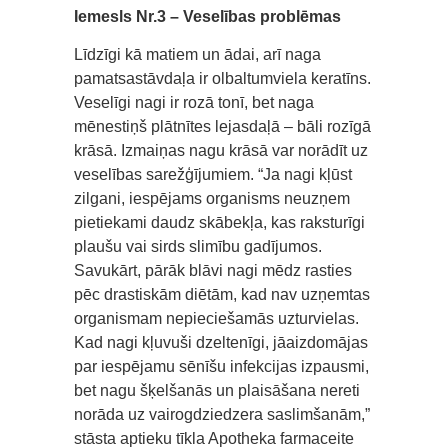
Iemesls Nr.3 – Veselības problēmas
Līdzīgi kā matiem un ādai, arī naga
pamatsastāvdaļa ir olbaltumviela keratīns.
Veselīgi nagi ir rozā tonī, bet naga
mēnestiņš plātnītes lejasdaļā – bāli rozīgā
krāsā. Izmaiņas nagu krāsā var norādīt uz
veselības sarežģījumiem. “Ja nagi kļūst
zilgani, iespējams organisms neuzņem
pietiekami daudz skābekļa, kas raksturīgi
plaušu vai sirds slimību gadījumos.
Savukārt, pārāk blāvi nagi mēdz rasties
pēc drastiskām diētām, kad nav uzņemtas
organismam nepieciešamās uzturvielas.
Kad nagi kļuvuši dzeltenīgi, jāaizdomājas
par iespējamu sēnīšu infekcijas izpausmi,
bet nagu šķelšanās un plaisāšana nereti
norāda uz vairogdziedzera saslimšanām,”
stāsta aptieku tīkla Apotheka farmaceite