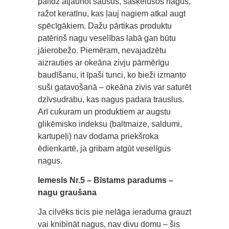
palīdz atjaunot sausus, sašķēlušos nagus,
ražot keratīnu, kas ļauj nagiem atkal augt
spēcīgākiem. Dažu pārtikas produktu
patēriņš nagu veselības labā gan būtu
jāierobežo. Piemēram, nevajadzētu
aizrauties ar okeāna zivju pārmērīgu
baudīšanu, it īpaši tunci, ko bieži izmanto
suši gatavošanā – okeāna zivis var saturēt
dzīvsudrabu, kas nagus padara trauslus.
Arī cukuram un produktiem ar augstu
glikēmisko indeksu (baltmaize, saldumi,
kartupeļi) nav dodama priekšroka
ēdienkartē, ja gribam atgūt veselīgus
nagus.
Iemesls Nr.5 – Bīstams paradums –
nagu graušana
Ja cilvēks ticis pie nelāga ieraduma grauzt
vai knibināt nagus, nav divu domu – šis