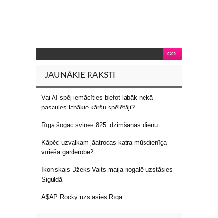
JAUNĀKIE RAKSTI
Vai AI spēj iemācīties blefot labāk nekā
pasaules labākie kāršu spēlētāji?
Rīga šogad svinēs 825. dzimšanas dienu
Kāpēc uzvalkam jāatrodas katra mūsdienīga
vīrieša garderobē?
Ikoniskais Džeks Vaits maija nogalē uzstāsies
Siguldā
A$AP Rocky uzstāsies Rīgā