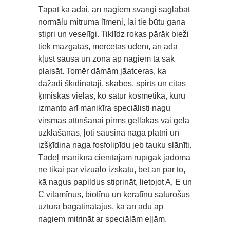
Tāpat kā ādai, arī nagiem svarīgi saglabāt
normālu mitruma līmeni, lai tie būtu gana
stipri un veselīgi. Tiklīdz rokas pārāk bieži
tiek mazgātas, mērcētas ūdenī, arī āda
kļūst sausa un zonā ap nagiem tā sāk
plaisāt. Tomēr dāmām jāatceras, ka
dažādi šķīdinātāji, skābes, spirts un citas
ķīmiskas vielas, ko satur kosmētika, kuru
izmanto arī manikīra speciālisti nagu
virsmas attīrīšanai pirms gēllakas vai gēla
uzklāšanas, ļoti sausina naga plātni un
izšķīdina naga fosfolipīdu jeb tauku slānīti.
Tādēļ manikīra cienītājām rūpīgāk jādomā
ne tikai par vizuālo izskatu, bet arī par to,
kā nagus papildus stiprināt, lietojot A, E un
C vitamīnus, biotīnu un keratīnu saturošus
uztura bagātinātājus, kā arī ādu ap
nagiem mitrināt ar speciālām eļļām.