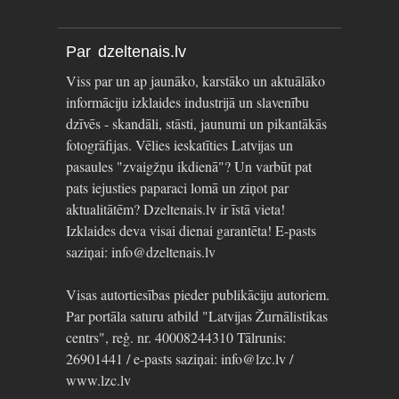
Par dzeltenais.lv
Viss par un ap jaunāko, karstāko un aktuālāko
informāciju izklaides industrijā un slavenību
dzīvēs - skandāli, stāsti, jaunumi un pikantākās
fotogrāfijas. Vēlies ieskatīties Latvijas un
pasaules "zvaigžņu ikdienā"? Un varbūt pat
pats iejusties paparaci lomā un ziņot par
aktualitātēm? Dzeltenais.lv ir īstā vieta!
Izklaides deva visai dienai garantēta! E-pasts
saziņai: info@dzeltenais.lv
Visas autortiesības pieder publikāciju autoriem.
Par portāla saturu atbild "Latvijas Žurnālistikas
centrs", reģ. nr. 40008244310 Tālrunis:
26901441 / e-pasts saziņai: info@lzc.lv /
www.lzc.lv