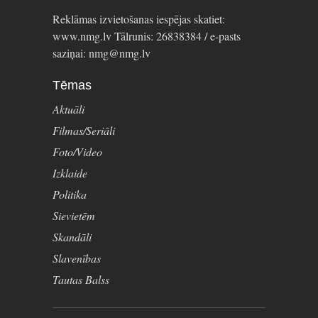
Reklāmas izvietošanas iespējas skatiet:
www.nmg.lv Tālrunis: 26838384 / e-pasts
saziņai: nmg@nmg.lv
Tēmas
Aktuāli
Filmas/Seriāli
Foto/Video
Izklaide
Politika
Sievietēm
Skandāli
Slavenības
Tautas Balss