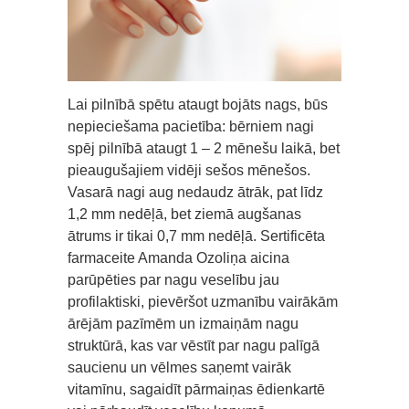
Lai pilnībā spētu ataugt bojāts nags, būs
nepieciešama pacietība: bērniem nagi
spēj pilnībā ataugt 1 – 2 mēnešu laikā, bet
pieaugušajiem vidēji sešos mēnešos.
Vasarā nagi aug nedaudz ātrāk, pat līdz
1,2 mm nedēļā, bet ziemā augšanas
ātrums ir tikai 0,7 mm nedēļā. Sertificēta
farmaceite Amanda Ozoliņa aicina
parūpēties par nagu veselību jau
profilaktiski, pievēršot uzmanību vairākām
ārējām pazīmēm un izmaiņām nagu
struktūrā, kas var vēstīt par nagu palīgā
saucienu un vēlmes saņemt vairāk
vitamīnu, sagaidīt pārmaiņas ēdienkartē