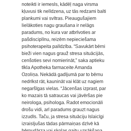
noteikti ir iemesls, kādēļ naga virsma
kļuvusi tik nelīdzena, uz tās redzami balti
plankumi vai svītras. Pieaugušajiem
lielākoties nagu graušana ir nelāgs
paradums, no kura var atbrīvoties ar
pašdisciplīnu, reizēm nepieciešama
psihoterapeita palīdzība. “Savukārt bērni
bieži vien nagus grauž stresa situācijās,
cenšoties sevi nomierināt,” saka aptieku
tīkla Apotheka farmaceite Amanda
Ozoliņa. Nekādā gadījumā par to bērnu
nedrīkst rāt, kaunināt vai klāt uz nagiem
negaršīgas vielas. “Jācenšas izprast, par
ko mazais tā satraucas vai jāvēršas pie
neirologa, psihologa. Radot emocionāli
drošu vidi, arī paradums grauzt nagus
izzudīs. Taču, ja stresa situāciju īslaicīgi
izraisījušas tādas pārmaiņas dzīvē kā
bērnudārza vai skolas gaitu uzsākšana,