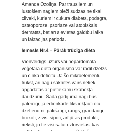
Amanda Ozoliņa. Par trausliem un
lūstošiem nagiem bieži sūdzas ne tikai
cilvēki, kuriem ir cukura diabēts, podagra,
osteoporoze, psoriāze vai atopiskais
dermatīts, bet arī sievietes gaidību laikā
un laktācijas periodā.
Iemesls Nr.4 – Pārāk trūcīga diēta
Vienveidīgs uzturs vai nepārdomāta
veģetāra diēta organismā var radīt dzelzs
un cinka deficītu. Ja šo mikroelementu
trūkst, arī nagu saknītes vairs netiek
apgādātas ar pietiekamu skābekļa
daudzumu. Šādā gadījumā nagi būs
pateicīgi, ja ēdienkartē tiks iekļauti olu
dzeltenumi, pākšaugi, raugs, graudaugi,
brokoļi, zivis, sīpoli, arī jūras produkti,
rieksti, jo tie visi satur uzturvielas, kas