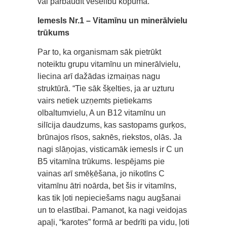
vai pārbaudīt veselību kopumā.
Iemesls Nr.1 – Vitamīnu un minerālvielu
trūkums
Par to, ka organismam sāk pietrūkt
noteiktu grupu vitamīnu un minerālvielu,
liecina arī dažādas izmaiņas nagu
struktūrā. “Tie sāk šķelties, ja ar uzturu
vairs netiek uzņemts pietiekams
olbaltumvielu, A un B12 vitamīnu un
silīcija daudzums, kas sastopams gurķos,
brūnajos rīsos, saknēs, riekstos, olās. Ja
nagi slāņojas, visticamāk iemesls ir C un
B5 vitamīna trūkums. Iespējams pie
vainas arī smēķēšana, jo nikotīns C
vitamīnu ātri noārda, bet šis ir vitamīns,
kas tik ļoti nepieciešams nagu augšanai
un to elastībai. Pamanot, ka nagi veidojas
apaļi, “karotes” formā ar bedrīti pa vidu, ļoti