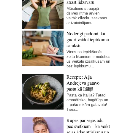
atrast līdzsvaru
Mūsdienu straujajā
dzīves ritmā arvien
vairāk cilvēku saskaras
ar izaicinājumu –...
Noderīgi padomi, kā
gudri veidot iepirkumu
sarakstu
Viens no iepirkšanās
zelta likumiem ir nedoties
uz veikalu izsalkušam un
bez iepirkumu...
Recepte: Aija
Andrejeva gatavo
pastu kā Itālijā
Pasta kā Itālijā? Tātad
aromātiska, bagātīga un
– pašu rokām gatavota!
Tieši...
Rūpes par sejas ādu
pēc svētkiem – kā veikt
sejas ādas attīrīšanu un