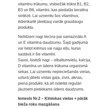
vitamīnu trūkumu, visbiežāk trūkst B1, B2,
B3 un B6, vitamīni, kas piedalās keratīna
sintēzē. Lai uzņemtu šos vitamīnus,
ēdienkartē jāiekļauj vairāk graudaugu
produktu.
Nelīdzeni nagi liecina par samazinātu A
un E vitamīna daudzumu. Šajā gadījumā
var lietot krēmus vai nagu eļļu, kuras
sastāvā ir šie vitamīni.
Sausi, lūstoši nagi – olbaltumvielu, kalcija,
D vitamīna un ūdens trūkuma organismā
sekas. Lai uzņemtu nepieciešamās vielas,
uzturā jālieto vistas gaļa, zivis, aknas,
piena produkti, kā arī noteikti regulāri
jāuzņem pietiekams ūdens daudzums.
Iemesls Nr.2 – Ķīmiskas vielas + pārāk
bieža roku mazgāšana