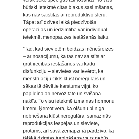
būtiski ietekmē citas blakus saslimšanas,
kas nav saistītas ar reproduktīvo sfēru.
Tāpat arī dzīves laikā piedzīvotās
operācijas un iedzimtība var individuāli
ietekmēt menopauzes iestāšanās laiku.
“Tad, kad sievietēm beidzas mēnešreizes
– ar nosacījumu, ka tas nav saistīts ar
grūtniecības iestāšanos vai kādu
disfunkciju – sievietes var ievērot, ka
menstruāciju cikls kļūst neregulārs un
sākas tā dēvētie karstuma viļņi, ko
papildina arī nervozitāte un svīšana
naktīs. To visu ietekmē izmaiņas hormonu
līmenī. Ņemot vērā, ka olšūnu pilnīga
nobriešana kļūst neregulāra, samazinās
reprodukcijas iespējas un sieviete,
protams, arī savā zemapziņā pārdzīvo, ka
tālākā dzimtas turpināšana vairs nebūs