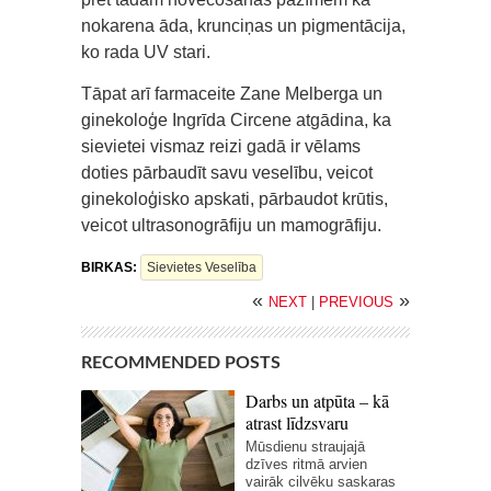
nokarena āda, krunciņas un pigmentācija,
ko rada UV stari.
Tāpat arī farmaceite Zane Melberga un
ginekoloģe Ingrīda Circene atgādina, ka
sievietei vismaz reizi gadā ir vēlams
doties pārbaudīt savu veselību, veicot
ginekoloģisko apskati, pārbaudot krūtis,
veicot ultrasonogrāfiju un mamogrāfiju.
BIRKAS:
Sievietes Veselība
«
»
NEXT
|
PREVIOUS
RECOMMENDED POSTS
Darbs un atpūta – kā
atrast līdzsvaru
Mūsdienu straujajā
dzīves ritmā arvien
vairāk cilvēku saskaras