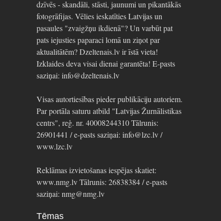
dzīvēs - skandāli, stāsti, jaunumi un pikantākās
fotogrāfijas. Vēlies ieskatīties Latvijas un
pasaules "zvaigžņu ikdienā"? Un varbūt pat
pats iejusties paparaci lomā un ziņot par
aktualitātēm? Dzeltenais.lv ir īstā vieta!
Izklaides deva visai dienai garantēta! E-pasts
saziņai: info@dzeltenais.lv
Visas autortiesības pieder publikāciju autoriem.
Par portāla saturu atbild "Latvijas Žurnālistikas
centrs", reģ. nr. 40008244310 Tālrunis:
26901441 / e-pasts saziņai: info@lzc.lv /
www.lzc.lv
Reklāmas izvietošanas iespējas skatiet:
www.nmg.lv Tālrunis: 26838384 / e-pasts
saziņai: nmg@nmg.lv
Tēmas