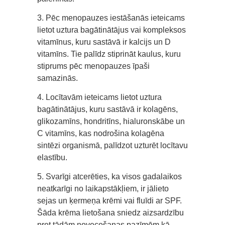
3. Pēc menopauzes iestāšanās ieteicams
lietot uztura bagātinātājus vai kompleksos
vitamīnus, kuru sastāvā ir kalcijs un D
vitamīns. Tie palīdz stiprināt kaulus, kuru
stiprums pēc menopauzes īpaši
samazinās.
4. Locītavām ieteicams lietot uztura
bagātinātājus, kuru sastāvā ir kolagēns,
glikozamīns, hondritīns, hialuronskābe un
C vitamīns, kas nodrošina kolagēna
sintēzi organismā, palīdzot uzturēt locītavu
elastību.
5. Svarīgi atcerēties, ka visos gadalaikos
neatkarīgi no laikapstākļiem, ir jālieto
sejas un ķermeņa krēmi vai fluīdi ar SPF.
Šāda krēma lietošana sniedz aizsardzību
pret tādām novecošanas pazīmēm kā