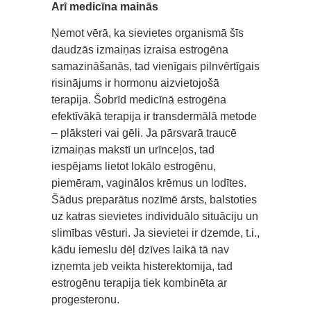
Arī medicīna mainās
Ņemot vērā, ka sievietes organismā šīs
daudzās izmaiņas izraisa estrogēna
samazināšanās, tad vienīgais pilnvērtīgais
risinājums ir hormonu aizvietojošā
terapija. Šobrīd medicīnā estrogēna
efektīvākā terapija ir transdermālā metode
– plāksteri vai gēli. Ja pārsvarā traucē
izmaiņas makstī un urīnceļos, tad
iespējams lietot lokālo estrogēnu,
piemēram, vaginālos krēmus un lodītes.
Šādus preparātus nozīmē ārsts, balstoties
uz katras sievietes individuālo situāciju un
slimības vēsturi. Ja sievietei ir dzemde, t.i.,
kādu iemeslu dēļ dzīves laikā tā nav
izņemta jeb veikta histerektomija, tad
estrogēnu terapija tiek kombinēta ar
progesteronu.