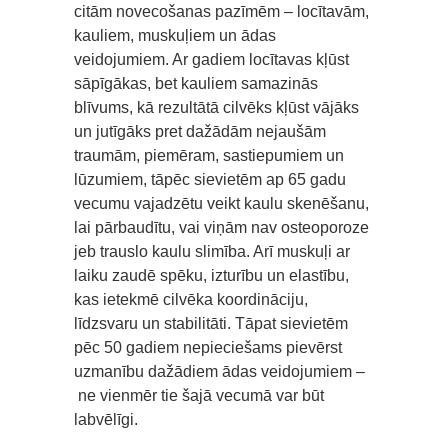
citām novecošanas pazīmēm – locītavām,
kauliem, muskuļiem un ādas
veidojumiem. Ar gadiem locītavas kļūst
sāpīgākas, bet kauliem samazinās
blīvums, kā rezultātā cilvēks kļūst vājāks
un jutīgāks pret dažādām nejaušām
traumām, piemēram, sastiepumiem un
lūzumiem, tāpēc sievietēm ap 65 gadu
vecumu vajadzētu veikt kaulu skenēšanu,
lai pārbaudītu, vai viņām nav osteoporoze
jeb trauslo kaulu slimība. Arī muskuļi ar
laiku zaudē spēku, izturību un elastību,
kas ietekmē cilvēka koordināciju,
līdzsvaru un stabilitāti. Tāpat sievietēm
pēc 50 gadiem nepieciešams pievērst
uzmanību dažādiem ādas veidojumiem –
ne vienmēr tie šajā vecumā var būt
labvēlīgi.