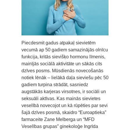
Piecdesmit gadus atpakaļ sievietēm
vecumā ap 50 gadiem samazinājās olnīcu
funkcija, kritās sievišķo hormonu līmenis,
mainījās sociālā aktivitāte un sākās cits
dzīves posms. Mūsdienās novecošanās
notiek lēnāk – lielākā daļa sieviešu pēc 50
gadiem turpina strādāt, sasniedz
augstākās karjeras virsotnes, ir sociāli un
seksuāli aktīvas. Kas mainās sievietes
veselībā novecojot un kā rūpēties par sevi
šajā dzīves posmā, skaidro “Euroaptieka”
farmaceite Zane Melberga un “MFD
Veselības grupas” ginekoloģe Ingrīda