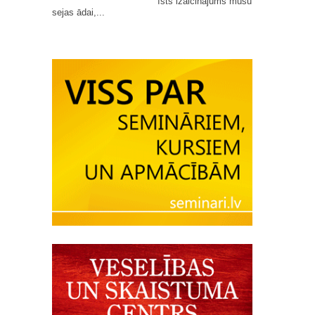
īsts izaicinājums mūsu
sejas ādai,...