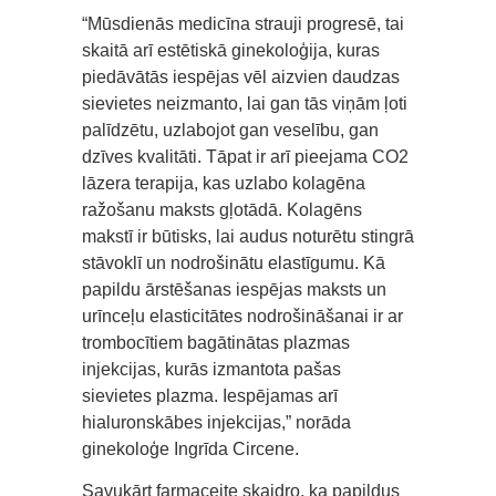
“Mūsdienās medicīna strauji progresē, tai
skaitā arī estētiskā ginekoloģija, kuras
piedāvātās iespējas vēl aizvien daudzas
sievietes neizmanto, lai gan tās viņām ļoti
palīdzētu, uzlabojot gan veselību, gan
dzīves kvalitāti. Tāpat ir arī pieejama CO2
lāzera terapija, kas uzlabo kolagēna
ražošanu maksts gļotādā. Kolagēns
makstī ir būtisks, lai audus noturētu stingrā
stāvoklī un nodrošinātu elastīgumu. Kā
papildu ārstēšanas iespējas maksts un
urīnceļu elasticitātes nodrošināšanai ir ar
trombocītiem bagātinātas plazmas
injekcijas, kurās izmantota pašas
sievietes plazma. Iespējamas arī
hialuronskābes injekcijas,” norāda
ginekoloģe Ingrīda Circene.
Savukārt farmaceite skaidro, ka papildus