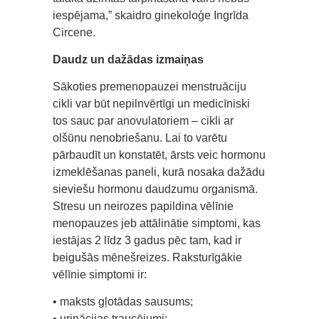
iespējama,” skaidro ginekoloģe Ingrīda
Circene.
Daudz un dažādas izmaiņas
Sākoties premenopauzei menstruāciju
cikli var būt nepilnvērtīgi un medicīniski
tos sauc par anovulatoriem – cikli ar
olšūnu nenobriešanu. Lai to varētu
pārbaudīt un konstatēt, ārsts veic hormonu
izmeklēšanas paneli, kurā nosaka dažādu
sieviešu hormonu daudzumu organismā.
Stresu un neirozes papildina vēlīnie
menopauzes jeb attālinātie simptomi, kas
iestājas 2 līdz 3 gadus pēc tam, kad ir
beigušās mēnešreizes. Raksturīgākie
vēlīnie simptomi ir:
• maksts gļotādas sausums;
• urinācijas traucējumi;