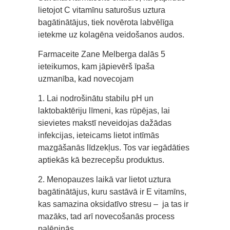
lietojot C vitamīnu saturošus uztura
bagātinātājus, tiek novērota labvēlīga
ietekme uz kolagēna veidošanos audos.
Farmaceite Zane Melberga dalās 5
ieteikumos, kam jāpievērš īpaša
uzmanība, kad novecojam
1. Lai nodrošinātu stabilu pH un
laktobaktēriju līmeni, kas rūpējas, lai
sievietes makstī neveidojas dažādas
infekcijas, ieteicams lietot intīmās
mazgāšanās līdzekļus. Tos var iegādāties
aptiekās kā bezrecepšu produktus.
2. Menopauzes laikā var lietot uztura
bagātinātājus, kuru sastāvā ir E vitamīns,
kas samazina oksidatīvo stresu – ja tas ir
mazāks, tad arī novecošanās process
palēninās.