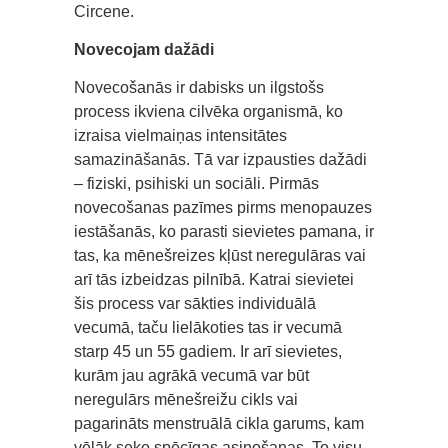
Circene.
Novecojam dažādi
Novecošanās ir dabisks un ilgstošs
process ikviena cilvēka organismā, ko
izraisa vielmaiņas intensitātes
samazināšanās. Tā var izpausties dažādi
– fiziski, psihiski un sociāli. Pirmās
novecošanas pazīmes pirms menopauzes
iestāšanās, ko parasti sievietes pamana, ir
tas, ka mēnešreizes kļūst neregulāras vai
arī tās izbeidzas pilnībā. Katrai sievietei
šis process var sākties individuālā
vecumā, taču lielākoties tas ir vecumā
starp 45 un 55 gadiem. Ir arī sievietes,
kurām jau agrākā vecumā var būt
neregulārs mēnešreižu cikls vai
pagarināts menstruālā cikla garums, kam
vēlāk seko spēcīgas asiņošanas. To visu