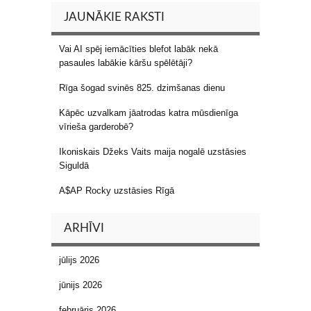
JAUNĀKIE RAKSTI
Vai AI spēj iemācīties blefot labāk nekā
pasaules labākie kāršu spēlētāji?
Rīga šogad svinēs 825. dzimšanas dienu
Kāpēc uzvalkam jāatrodas katra mūsdienīga
vīrieša garderobē?
Ikoniskais Džeks Vaits maija nogalē uzstāsies
Siguldā
A$AP Rocky uzstāsies Rīgā
ARHĪVI
jūlijs 2026
jūnijs 2026
februāris 2026