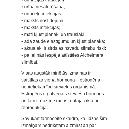
• urīna nesaturēšana;
• urīnceļu infekcijas;
• maksts noslīdējumi;
• maksts infekcijas;
• mati kļūst plānāki un trauslāki;
• āda zaudē elastīgumu un kļūst plānāka;
• aktuālāki ir sirds asinsvadu slimību riski;
• palielinās iespēja attīstīties Alcheimera
slimībai.
Visas augstāk minētās izmaiņas ir
saistītas ar viena hormona – estrogēna –
nepietiekamību sievietes organismā.
Estrogēns ir galvenais sieviešu hormons
un tam ir nozīme menstruālajā ciklā un
reprodukcijā.
Savukārt farmaceite skaidro, ka līdzās šīm
izmaiņām nedrīkstam aizmirst arī par