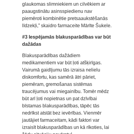
glaukomas slimniekiem un cilvēkiem ar
paaugstinātu asinsspiedienu nav
piemēroti kombinētie pretsaaukstēšanās
līdzekļi,” skaidro farmaceite Mārīte Šukele.
#3 Iespējamās blakusparādības var būt
dažādas
Blakusparādības dažādiem
medikamentiem var būt ļoti atšķirīgas.
Vairumā gaidījumu tās izraisa nelielu
diskomfortu, kas samērā ātri pāriet,
piemēram, gremošanas sistēmas
traucējumus vai miegainību. Tomēr mēdz
būt arī ļoti nopietnas un pat dzīvībai
bīstamas blakusparādības, tāpēc tās
nedrīkst atstāt bez ievērības. Vienmēr
jautājiet farmaceitam, kādi faktori var
izraisīt blakusparādības un kā rīkoties, lai