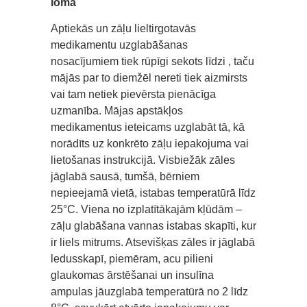
loma
Aptiekās un zāļu lieltirgotavās
medikamentu uzglabāšanas
nosacījumiem tiek rūpīgi sekots līdzi , taču
mājās par to diemžēl nereti tiek aizmirsts
vai tam netiek pievērsta pienācīga
uzmanība. Mājas apstākļos
medikamentus ieteicams uzglabāt tā, kā
norādīts uz konkrēto zāļu iepakojuma vai
lietošanas instrukcijā. Visbiežāk zāles
jāglabā sausā, tumšā, bērniem
nepieejamā vietā, istabas temperatūrā līdz
25°C. Viena no izplatītākajām kļūdām –
zāļu glabāšana vannas istabas skapīti, kur
ir liels mitrums. Atsevišķas zāles ir jāglabā
ledusskapī, piemēram, acu pilieni
glaukomas ārstēšanai un insulīna
ampulas jāuzglabā temperatūrā no 2 līdz