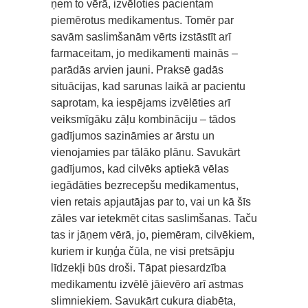
ņem to vērā, izvēloties pacientam
piemērotus medikamentus. Tomēr par
savām saslimšanām vērts izstāstīt arī
farmaceitam, jo medikamenti mainās –
parādās arvien jauni. Praksē gadās
situācijas, kad sarunas laikā ar pacientu
saprotam, ka iespējams izvēlēties arī
veiksmīgāku zāļu kombināciju – tādos
gadījumos sazināmies ar ārstu un
vienojamies par tālāko plānu. Savukārt
gadījumos, kad cilvēks aptiekā vēlas
iegādāties bezrecepšu medikamentus,
vien retais apjautājas par to, vai un kā šīs
zāles var ietekmēt citas saslimšanas. Taču
tas ir jāņem vērā, jo, piemēram, cilvēkiem,
kuriem ir kuņģa čūla, ne visi pretsāpju
līdzekļi būs droši. Tāpat piesardzība
medikamentu izvēlē jāievēro arī astmas
slimniekiem. Savukārt cukura diabēta,