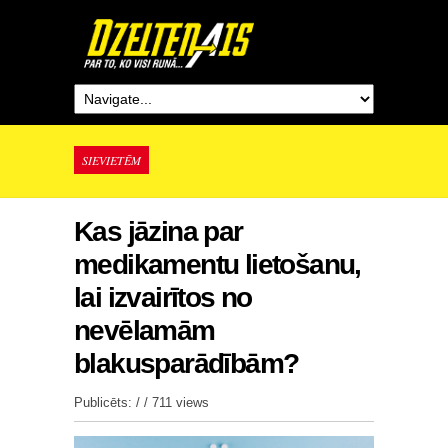
SIEVIETĒM
Kas jāzina par
medikamentu lietošanu,
lai izvairītos no
nevēlamām
blakusparādībām?
Publicēts: / /
711 views