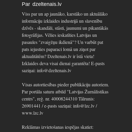
Par dzeltenais.lv
Viss par un ap jaunāko, karstāko un aktuālāko
informāciju izklaides industrijā un slavenību
dzīvēs - skandāli, stāsti, jaunumi un pikantākās
fotogrāfijas. Vēlies ieskatīties Latvijas un
pasaules "zvaigžņu ikdienā"? Un varbūt pat
pats iejusties paparaci lomā un ziņot par
aktualitātēm? Dzeltenais.lv ir īstā vieta!
Izklaides deva visai dienai garantēta! E-pasts
saziņai: info@dzeltenais.lv
Visas autortiesības pieder publikāciju autoriem.
Par portāla saturu atbild "Latvijas Žurnālistikas
centrs", reģ. nr. 40008244310 Tālrunis:
26901441 / e-pasts saziņai: info@lzc.lv /
www.lzc.lv
Reklāmas izvietošanas iespējas skatiet: