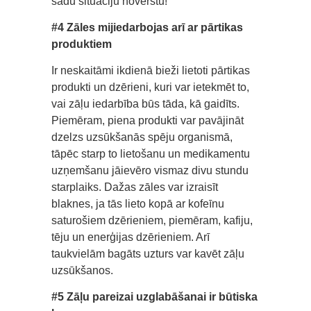
šādu situāciju novērstu!
#4 Zāles mijiedarbojas arī ar pārtikas
produktiem
Ir neskaitāmi ikdienā bieži lietoti pārtikas
produkti un dzērieni, kuri var ietekmēt to,
vai zāļu iedarbība būs tāda, kā gaidīts.
Piemēram, piena produkti var pavājināt
dzelzs uzsūkšanās spēju organismā,
tāpēc starp to lietošanu un medikamentu
uzņemšanu jāievēro vismaz divu stundu
starplaiks. Dažas zāles var izraisīt
blaknes, ja tās lieto kopā ar kofeīnu
saturošiem dzērieniem, piemēram, kafiju,
tēju un enerģijas dzērieniem. Arī
taukvielām bagāts uzturs var kavēt zāļu
uzsūkšanos.
#5 Zāļu pareizai uzglabāšanai ir būtiska