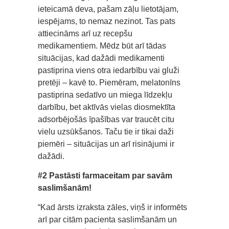
ieteicamā deva, pašam zāļu lietotājam,
iespējams, to nemaz nezinot. Tas pats
attiecināms arī uz recepšu
medikamentiem. Mēdz būt arī tādas
situācijas, kad dažādi medikamenti
pastiprina viens otra iedarbību vai gluži
pretēji – kavē to. Piemēram, melatonīns
pastiprina sedatīvo un miega līdzekļu
darbību, bet aktīvās vielas diosmektīta
adsorbējošās īpašības var traucēt citu
vielu uzsūkšanos. Taču tie ir tikai daži
piemēri – situācijas un arī risinājumi ir
dažādi.
#2 Pastāsti farmaceitam par savām
saslimšanām!
“Kad ārsts izraksta zāles, viņš ir informēts
arī par citām pacienta saslimšanām un