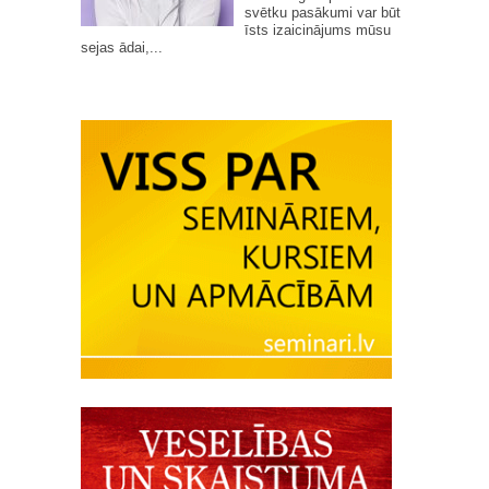
svētku pasākumi var būt
īsts izaicinājums mūsu
sejas ādai,...