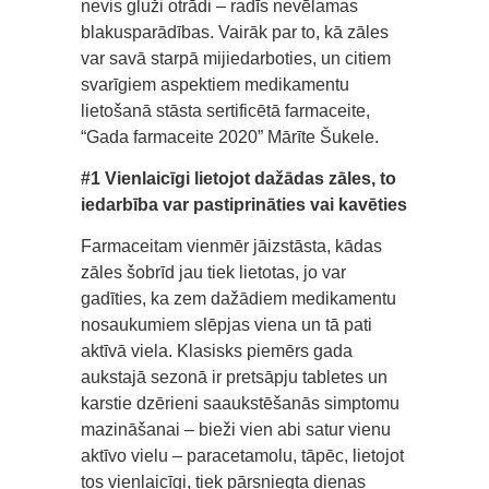
nevis gluži otrādi – radīs nevēlamas
blakusparādības. Vairāk par to, kā zāles
var savā starpā mijiedarboties, un citiem
svarīgiem aspektiem medikamentu
lietošanā stāsta sertificētā farmaceite,
“Gada farmaceite 2020” Mārīte Šukele.
#1 Vienlaicīgi lietojot dažādas zāles, to
iedarbība var pastiprināties vai kavēties
Farmaceitam vienmēr jāizstāsta, kādas
zāles šobrīd jau tiek lietotas, jo var
gadīties, ka zem dažādiem medikamentu
nosaukumiem slēpjas viena un tā pati
aktīvā viela. Klasisks piemērs gada
aukstajā sezonā ir pretsāpju tabletes un
karstie dzērieni saaukstēšanās simptomu
mazināšanai – bieži vien abi satur vienu
aktīvo vielu – paracetamolu, tāpēc, lietojot
tos vienlaicīgi, tiek pārsniegta dienas