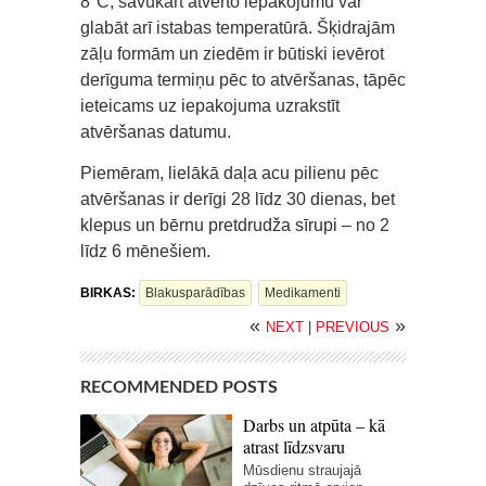
8°C, savukārt atvērto iepakojumu var
glabāt arī istabas temperatūrā. Šķidrajām
zāļu formām un ziedēm ir būtiski ievērot
derīguma termiņu pēc to atvēršanas, tāpēc
ieteicams uz iepakojuma uzrakstīt
atvēršanas datumu.
Piemēram, lielākā daļa acu pilienu pēc
atvēršanas ir derīgi 28 līdz 30 dienas, bet
klepus un bērnu pretdrudža sīrupi – no 2
līdz 6 mēnešiem.
BIRKAS:
Blakusparādības
Medikamenti
«
»
NEXT
|
PREVIOUS
RECOMMENDED POSTS
Darbs un atpūta – kā
atrast līdzsvaru
Mūsdienu straujajā