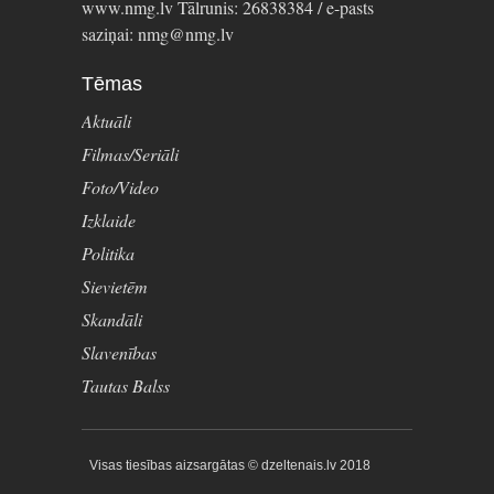
www.nmg.lv Tālrunis: 26838384 / e-pasts
saziņai: nmg@nmg.lv
Tēmas
Aktuāli
Filmas/Seriāli
Foto/Video
Izklaide
Politika
Sievietēm
Skandāli
Slavenības
Tautas Balss
Visas tiesības aizsargātas © dzeltenais.lv 2018