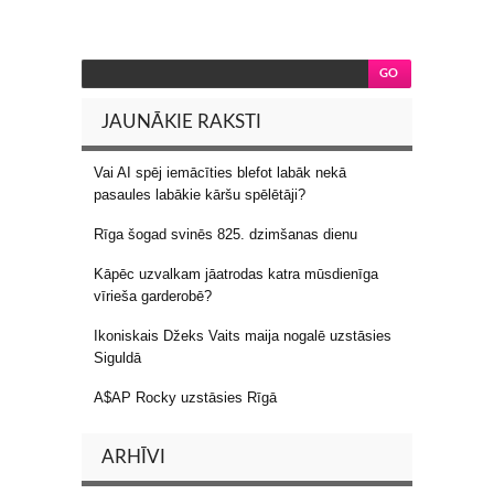
JAUNĀKIE RAKSTI
Vai AI spēj iemācīties blefot labāk nekā
pasaules labākie kāršu spēlētāji?
Rīga šogad svinēs 825. dzimšanas dienu
Kāpēc uzvalkam jāatrodas katra mūsdienīga
vīrieša garderobē?
Ikoniskais Džeks Vaits maija nogalē uzstāsies
Siguldā
A$AP Rocky uzstāsies Rīgā
ARHĪVI