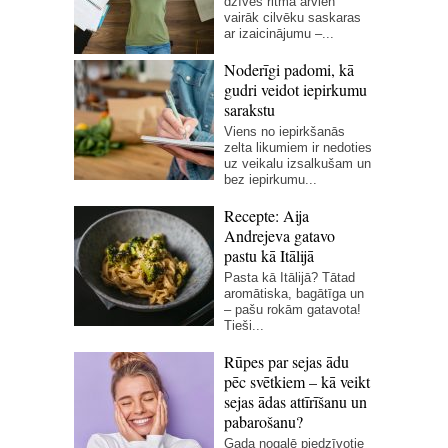
dzīves ritmā arvien
vairāk cilvēku saskaras
ar izaicinājumu –...
Noderīgi padomi, kā
gudri veidot iepirkumu
sarakstu
Viens no iepirkšanās
zelta likumiem ir nedoties
uz veikalu izsalkušam un
bez iepirkumu...
Recepte: Aija
Andrejeva gatavo
pastu kā Itālijā
Pasta kā Itālijā? Tātad
aromātiska, bagātīga un
– pašu rokām gatavota!
Tieši...
Rūpes par sejas ādu
pēc svētkiem – kā veikt
sejas ādas attīrīšanu un
pabarošanu?
Gada nogalē piedzīvotie