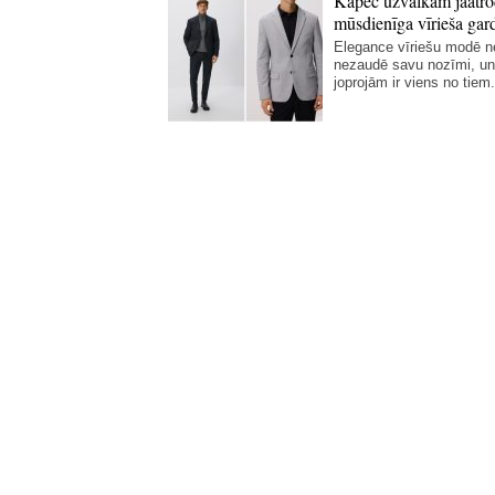
Kāpēc uzvalkam jāatro
mūsdienīga vīrieša gar
Elegance vīriešu modē 
nezaudē savu nozīmi, un
joprojām ir viens no tiem.