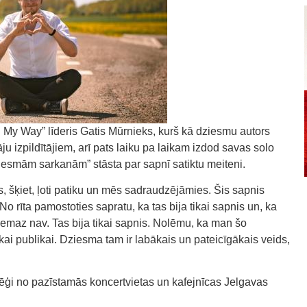
 My Way” līderis Gatis Mūrnieks, kurš kā dziesmu autors
 izpildītājiem, arī pats laiku pa laikam izdod savas solo
esmām sarkanām” stāsta par sapnī satiktu meiteni.
s, šķiet, ļoti patiku un mēs sadraudzējāmies. Šis sapnis
. No rīta pamostoties sapratu, ka tas bija tikai sapnis un, ka
emaz nav. Tas bija tikai sapnis. Nolēmu, ka man šo
kai publikai. Dziesma tam ir labākais un pateicīgākais veids,
ēģi no pazīstamās koncertvietas un kafejnīcas Jelgavas