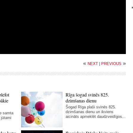
«
»
NEXT
|
PREVIOUS
blefot
Rīga šogad svinēs 825.
bākie
dzimšanas dienu
Šogad Rīga plaši svinēs 825.
dzimšanas dienu un ikviens
ie samta
aicināts apmeklēt daudzveidīgos...
 jūtami