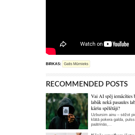
BIRKAS:
Gatis Mūrnieks
RECOMMENDED POSTS
Vai AI spēj iemācīties 
labāk nekā pasaules la
kāršu spēlētāji?
Uzbursim ainu – sēžot p
klātā pokera galda, pulss
paātrinās,...