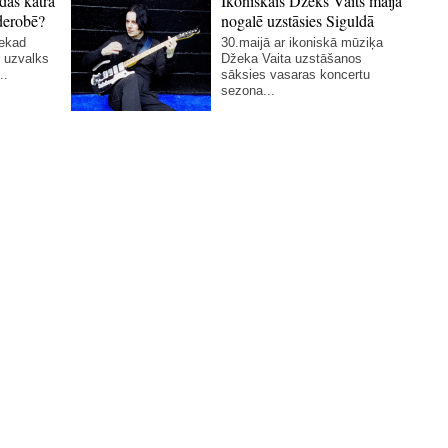
das katra
Ikoniskais Džeks Vaits maija
derobē?
nogalē uzstāsies Siguldā
nekad
30.maijā ar ikoniskā mūziķa
 uzvalks
Džeka Vaita uzstāšanos
..
sāksies vasaras koncertu
sezona...