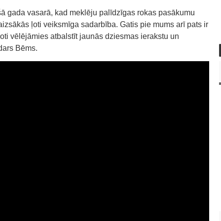
šā gada vasarā, kad meklēju palīdzīgas rokas pasākumu
zsākās ļoti veiksmīga sadarbība. Gatis pie mums arī pats ir
ļoti vēlējāmies atbalstīt jaunās dziesmas ierakstu un
ndars Bēms.