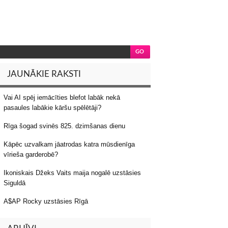
JAUNĀKIE RAKSTI
Vai AI spēj iemācīties blefot labāk nekā
pasaules labākie kāršu spēlētāji?
Rīga šogad svinēs 825. dzimšanas dienu
Kāpēc uzvalkam jāatrodas katra mūsdienīga
vīrieša garderobē?
Ikoniskais Džeks Vaits maija nogalē uzstāsies
Siguldā
A$AP Rocky uzstāsies Rīgā