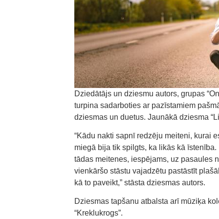
Dziedātājs un dziesmu autors, grupas “On
turpina sadarboties ar pazīstamiem pašmāju
dziesmas un duetus. Jaunākā dziesma “Li
“Kādu nakti sapnī redzēju meiteni, kurai e
miegā bija tik spilgts, ka likās kā īstenība
tādas meitenes, iespējams, uz pasaules n
vienkāršo stāstu vajadzētu pastāstīt plašā
kā to paveikt,” stāsta dziesmas autors.
Dziesmas tapšanu atbalsta arī mūziķa kol
“Kreklukrogs”.