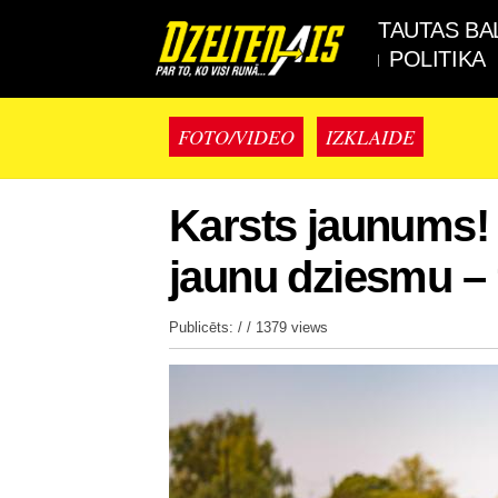
TAUTAS BA
POLITIKA
FOTO/VIDEO
IZKLAIDE
Karsts jaunums! 
jaunu dziesmu –
Publicēts: / /
1379 views