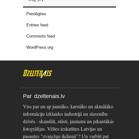
Pieslēgties
Entries feed
Comments feed
WordPress.org
Par dzeltenais.lv
Viss par un ap jaunāko, karstāko un aktuālāko
informāciju izklaides industrijā un slavenību
dzīvēs - skandāli, stāsti, jaunumi un pikantākās
fotogrāfijas. Vēlies ieskatīties Latvijas un
pasaules "zvaigžņu ikdienā"? Un varbūt pat