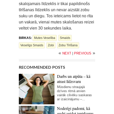
skalojamais līdzeklis ir tikai papildinošs
tīrīšanas līdzeklis un nevar aizstāt zobu
suku un diegu. Tos ieteicams lietot no rīta
un vakarā, vienai mutes skalošanas reizei
veltot vien 30 sekundes laika.
BIRKAS:
Mutes Veselība
Smaids
Veselīgs Smaids
Zobi
Zobu Tīrīšana
«
»
NEXT
|
PREVIOUS
RECOMMENDED POSTS
Darbs un atpūta – kā
atrast līdzsvaru
Mūsdienu straujajā
dzīves ritmā arvien
vairāk cilvēku saskaras
ar izaicinājumu –...
Noderīgi padomi, kā
gudri veidot iepirkumu