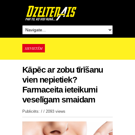
SIEVIETĒM
Kāpēc ar zobu tīrīšanu
vien nepietiek?
Farmaceita ieteikumi
veselīgam smaidam
Publicēts: / /
2093 views