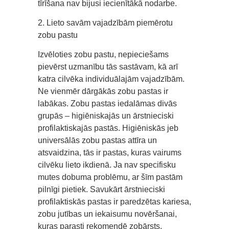
tīrīšana nav bijusi iecienītākā nodarbe.
2. Lieto savām vajadzībām piemērotu
zobu pastu
Izvēloties zobu pastu, nepieciešams
pievērst uzmanību tās sastāvam, kā arī
katra cilvēka individuālajām vajadzībām.
Ne vienmēr dārgākās zobu pastas ir
labākas. Zobu pastas iedalāmas divās
grupās – higiēniskajās un ārstnieciski
profilaktiskajās pastās. Higiēniskās jeb
universālās zobu pastas attīra un
atsvaidzina, tās ir pastas, kuras vairums
cilvēku lieto ikdienā. Ja nav specifisku
mutes dobuma problēmu, ar šīm pastām
pilnīgi pietiek. Savukārt ārstnieciski
profilaktiskās pastas ir paredzētas kariesa,
zobu jutības un iekaisumu novēršanai,
kuras parasti rekomendē zobārsts.