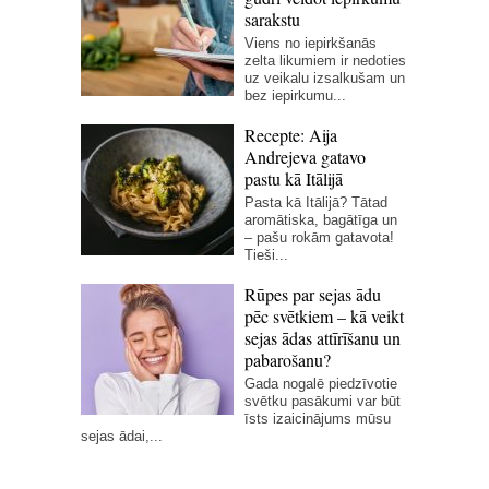
sarakstu
Viens no iepirkšanās
zelta likumiem ir nedoties
uz veikalu izsalkušam un
bez iepirkumu...
Recepte: Aija
Andrejeva gatavo
pastu kā Itālijā
Pasta kā Itālijā? Tātad
aromātiska, bagātīga un
– pašu rokām gatavota!
Tieši...
Rūpes par sejas ādu
pēc svētkiem – kā veikt
sejas ādas attīrīšanu un
pabarošanu?
Gada nogalē piedzīvotie
svētku pasākumi var būt
īsts izaicinājums mūsu
sejas ādai,...