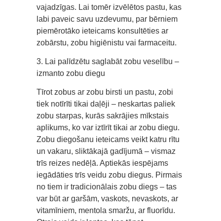
vajadzīgas. Lai tomēr izvēlētos pastu, kas
labi paveic savu uzdevumu, par bērniem
piemērotāko ieteicams konsultēties ar
zobārstu, zobu higiēnistu vai farmaceitu.
3. Lai palīdzētu saglabāt zobu veselību –
izmanto zobu diegu
Tīrot zobus ar zobu birsti un pastu, zobi
tiek notīrīti tikai daļēji – neskartas paliek
zobu starpas, kurās sakrājies mīkstais
aplikums, ko var iztīrīt tikai ar zobu diegu.
Zobu diegošanu ieteicams veikt katru rītu
un vakaru, sliktākajā gadījumā – vismaz
trīs reizes nedēļā. Aptiekās iespējams
iegādāties trīs veidu zobu diegus. Pirmais
no tiem ir tradicionālais zobu diegs – tas
var būt ar garšām, vaskots, nevaskots, ar
vitamīniem, mentola smaržu, ar fluorīdu.