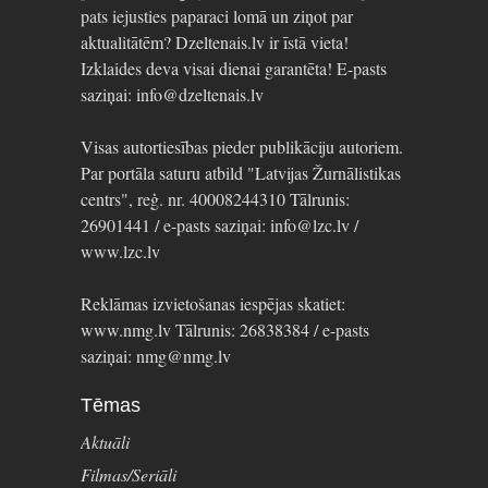
pats iejusties paparaci lomā un ziņot par
aktualitātēm? Dzeltenais.lv ir īstā vieta!
Izklaides deva visai dienai garantēta! E-pasts
saziņai: info@dzeltenais.lv
Visas autortiesības pieder publikāciju autoriem.
Par portāla saturu atbild "Latvijas Žurnālistikas
centrs", reģ. nr. 40008244310 Tālrunis:
26901441 / e-pasts saziņai: info@lzc.lv /
www.lzc.lv
Reklāmas izvietošanas iespējas skatiet:
www.nmg.lv Tālrunis: 26838384 / e-pasts
saziņai: nmg@nmg.lv
Tēmas
Aktuāli
Filmas/Seriāli