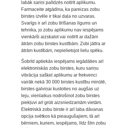
labāk sariņi palīdzēs notīrīt aplikumu.
Farmaceite atgādina, ka pareizas zobu
birstes izvēle ir tikai daļa no uzvaras.
Svarīgs ir arī zobu tīrīšanas ilgums un
tehnika, jo zobu aplikumu nav iespējams
vienkārši aizskalot vai notīrīt ar dažām
ātrām zobu birstes kustībām. Zobi jātīra ar
ātrām kustībām, nepielietojot lielu spēku.
Šobrīd aptiekās iespējams iegādāties arī
elektroniskās zobu birstes, kuru sariņu
vibrācija sašķeļ aplikumu ar frekvenci
vairāk nekā 30 000 birstes kustību minūtē,
birstes galviņai kustoties no augšas uz
leju, vienlaikus nodrošinot zobu birstes
piekļuvi arī grūti aizsniedzamām vietām.
Elektriskā zobu birste ir arī laba dāvanas
opcija svētkos kā pieaugušajiem, tā arī
bērniem, kuriem, iespējams, līdz šīm zobu