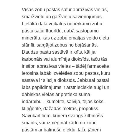
Visas zobu pastas satur abrazīvas vielas,
smaržvielu un garšvielu savienojumus.
Lielākā daļa veikalos nopērkamo zobu
pastu satur fluorīdu, dabā sastopamu
minerālu, kas uz zobu emaljas veido cietu
slānīti, sargājot zobus no bojāšanās.
Daudzu pastu sastāvā ir krīts, kālija
karbonāts vai alumīnija dioksīds, taču tās
ir stipri abrazīvas vielas – tādēļ farmaceite
ierosina labāk izvēlēties zobu pastas, kuru
sastāvā ir silīcija dioksīds. Jebkurai pastai
labs papildinājums ir ārstnieciskie augi un
dabiskas vielas ar pretiekaisuma
iedarbību – kumelīte, salvija, tējas koks,
kliņģerīte, dažādas mētras, propoliss.
Savukārt tiem, kuriem svarīgs žilbinošs
smaids, var izmēģināt kādu no zobu
pastām ar balinošu efektu, taču jāņem