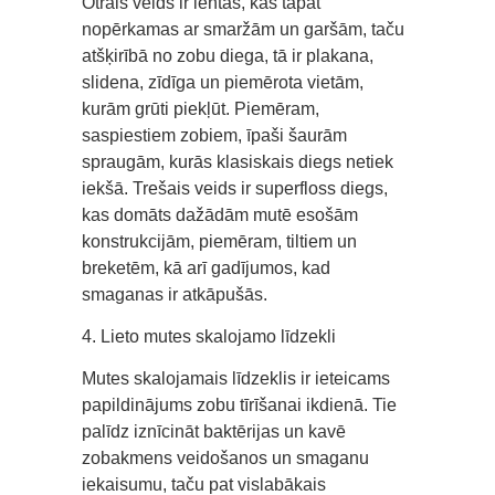
Otrais veids ir lentas, kas tāpat
nopērkamas ar smaržām un garšām, taču
atšķirībā no zobu diega, tā ir plakana,
slidena, zīdīga un piemērota vietām,
kurām grūti piekļūt. Piemēram,
saspiestiem zobiem, īpaši šaurām
spraugām, kurās klasiskais diegs netiek
iekšā. Trešais veids ir superfloss diegs,
kas domāts dažādām mutē esošām
konstrukcijām, piemēram, tiltiem un
breketēm, kā arī gadījumos, kad
smaganas ir atkāpušās.
4. Lieto mutes skalojamo līdzekli
Mutes skalojamais līdzeklis ir ieteicams
papildinājums zobu tīrīšanai ikdienā. Tie
palīdz iznīcināt baktērijas un kavē
zobakmens veidošanos un smaganu
iekaisumu, taču pat vislabākais