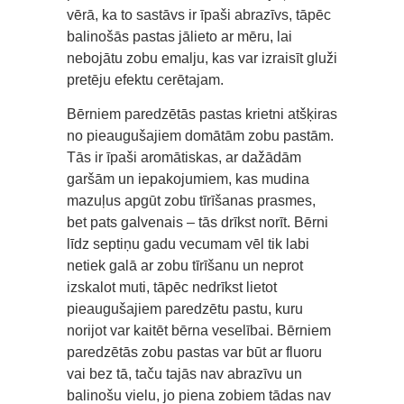
vērā, ka to sastāvs ir īpaši abrazīvs, tāpēc
balinošās pastas jālieto ar mēru, lai
nebojātu zobu emalju, kas var izraisīt gluži
pretēju efektu cerētajam.
Bērniem paredzētās pastas krietni atšķiras
no pieaugušajiem domātām zobu pastām.
Tās ir īpaši aromātiskas, ar dažādām
garšām un iepakojumiem, kas mudina
mazuļus apgūt zobu tīrīšanas prasmes,
bet pats galvenais – tās drīkst norīt. Bērni
līdz septiņu gadu vecumam vēl tik labi
netiek galā ar zobu tīrīšanu un neprot
izskalot muti, tāpēc nedrīkst lietot
pieaugušajiem paredzētu pastu, kuru
norijot var kaitēt bērna veselībai. Bērniem
paredzētās zobu pastas var būt ar fluoru
vai bez tā, taču tajās nav abrazīvu un
balinošu vielu, jo piena zobiem tādas nav