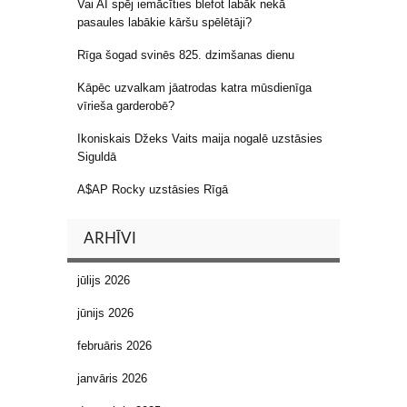
Vai AI spēj iemācīties blefot labāk nekā
pasaules labākie kāršu spēlētāji?
Rīga šogad svinēs 825. dzimšanas dienu
Kāpēc uzvalkam jāatrodas katra mūsdienīga
vīrieša garderobē?
Ikoniskais Džeks Vaits maija nogalē uzstāsies
Siguldā
A$AP Rocky uzstāsies Rīgā
ARHĪVI
jūlijs 2026
jūnijs 2026
februāris 2026
janvāris 2026