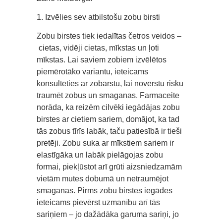
1. Izvēlies sev atbilstošu zobu birsti
Zobu birstes tiek iedalītas četros veidos –
cietas, vidēji cietas, mīkstas un ļoti
mīkstas. Lai saviem zobiem izvēlētos
piemērotāko variantu, ieteicams
konsultēties ar zobārstu, lai novērstu risku
traumēt zobus un smaganas. Farmaceite
norāda, ka reizēm cilvēki iegādājas zobu
birstes ar cietiem sariem, domājot, ka tad
tās zobus tīrīs labāk, taču patiesībā ir tieši
pretēji. Zobu suka ar mīkstiem sariem ir
elastīgāka un labāk pielāgojas zobu
formai, piekļūstot arī grūti aizsniedzamām
vietām mutes dobumā un netraumējot
smaganas. Pirms zobu birstes iegādes
ieteicams pievērst uzmanību arī tās
sariņiem – jo dažādāka garuma sariņi, jo