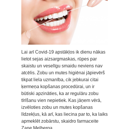
Lai arī Covid-19 apstākļos ik dienu nākas
lietot sejas aizsargmaskas, rūpes par
skaistu un veselīgu smaidu neviens nav
atcēlis. Zobu un mutes higiēnai jāpievērš
tikpat liela uzmanība, cik jebkurai citai
ķermeņa kopšanas procedūrai, un ir
būtiski apzināties, ka ar regulāru zobu
tīrīšanu vien nepietiek. Kas jāņem vērā,
izvēloties zobu un mutes kopšanas
līdzekļus, kā arī, kas liecina par to, ka laiks
apmeklēt zobārstu, skaidro farmaceite
Zane Melberga.