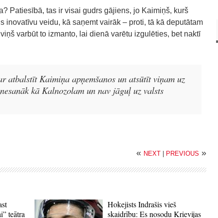
a? Patiesībā, tas ir visai gudrs gājiens, jo Kaimiņš, kurš
s inovatīvu veidu, kā saņemt vairāk – proti, tā kā deputātam
iņš varbūt to izmanto, lai dienā varētu izgulēties, bet naktī
r atbalstīt Kaimiņa apņemšanos un atsūtīt viņam uz
 nesanāk kā Kalnozolam un nav jāguļ uz valsts
«
»
NEXT
|
PREVIOUS
ast
Hokejists Indrašis vieš
i” teātra
skaidrību: Es nosodu Krievijas