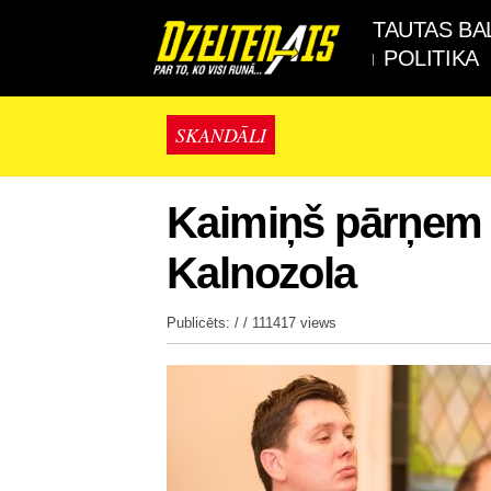
TAUTAS BA
POLITIKA
SKANDĀLI
Kaimiņš pārņem g
Kalnozola
Publicēts: / /
111417 views