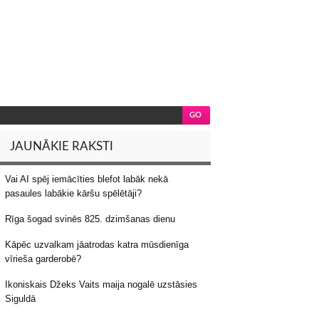
JAUNĀKIE RAKSTI
Vai AI spēj iemācīties blefot labāk nekā
pasaules labākie kāršu spēlētāji?
Rīga šogad svinēs 825. dzimšanas dienu
Kāpēc uzvalkam jāatrodas katra mūsdienīga
vīrieša garderobē?
Ikoniskais Džeks Vaits maija nogalē uzstāsies
Siguldā