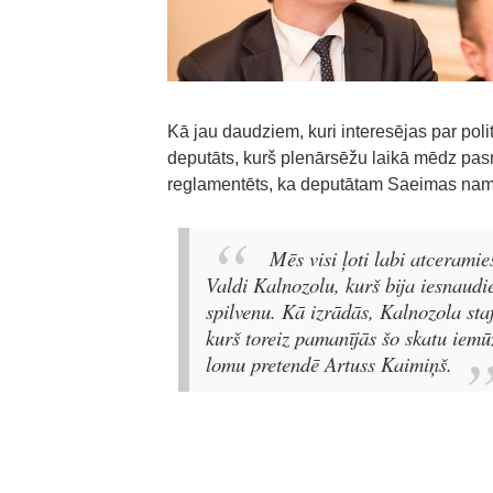
Kā jau daudziem, kuri interesējas par pol
deputāts, kurš plenārsēžu laikā mēdz pas
reglamentēts, ka deputātam Saeimas nam
Mēs visi ļoti labi atcerami
Valdi Kalnozolu, kurš bija iesnaudi
spilvenu. Kā izrādās, Kalnozola staf
kurš toreiz pamanījās šo skatu iem
lomu pretendē Artuss Kaimiņš.