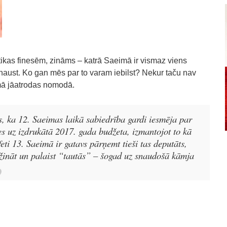
itikas finesēm, zināms – katrā Saeimā ir vismaz viens
naust. Ko gan mēs par to varam iebilst? Nekur taču nav
ā jāatrodas nomodā.
es, ka 12. Saeimas laikā sabiedrība gardi iesmēja par
es uz izdrukātā 2017. gada budžeta, izmantojot to kā
eti 13. Saeimā ir gatavs pārņemt tieši tas deputāts,
ūžināt un palaist “tautās” – šogad uz snaudošā kāmja