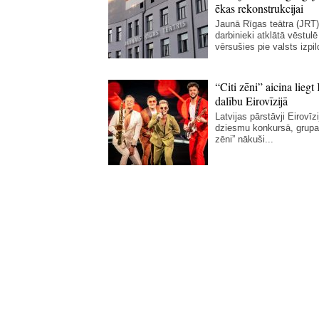
ēkas rekonstrukcijai
Jaunā Rīgas teātra (JRT)
darbinieki atklātā vēstulē
vērsušies pie valsts izpil
“Citi zēni” aicina liegt 
dalību Eirovīzijā
Latvijas pārstāvji Eirovīz
dziesmu konkursā, grupa 
zēni” nākuši...