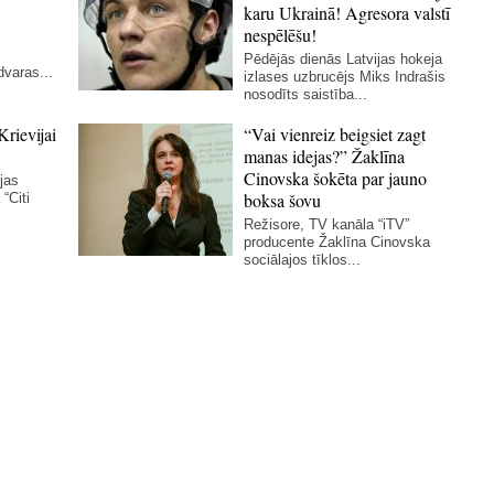
karu Ukrainā! Agresora valstī
nespēlēšu!
Pēdējās dienās Latvijas hokeja
dvaras...
izlases uzbrucējs Miks Indrašis
nosodīts saistība...
Krievijai
“Vai vienreiz beigsiet zagt
manas idejas?” Žaklīna
Cinovska šokēta par jauno
ijas
boksa šovu
“Citi
Režisore, TV kanāla “iTV”
producente Žaklīna Cinovska
sociālajos tīklos...