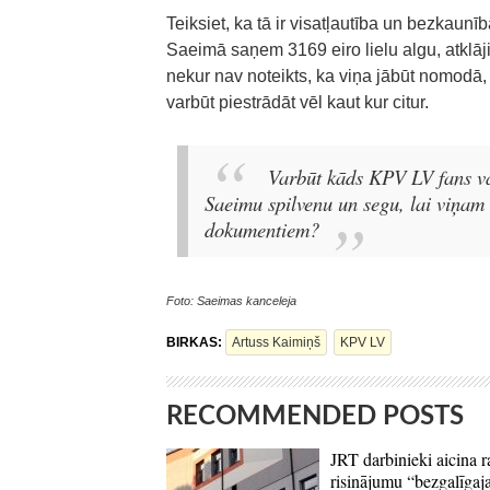
Teiksiet, ka tā ir visatļautība un bezkaunīb
Saeimā saņem 3169 eiro lielu algu, atklāji
nekur nav noteikts, ka viņa jābūt nomodā, v
varbūt piestrādāt vēl kaut kur citur.
Varbūt kāds KPV LV fans va
Saeimu spilvenu un segu, lai viņam
dokumentiem?
Foto: Saeimas kanceleja
BIRKAS:
Artuss Kaimiņš
KPV LV
RECOMMENDED POSTS
JRT darbinieki aicina r
risinājumu “bezgalīgaja