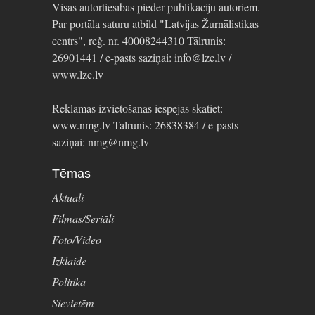
Visas autortiesības pieder publikāciju autoriem.
Par portāla saturu atbild "Latvijas Žurnālistikas
centrs", reģ. nr. 40008244310 Tālrunis:
26901441 / e-pasts saziņai: info@lzc.lv /
www.lzc.lv
Reklāmas izvietošanas iespējas skatiet:
www.nmg.lv Tālrunis: 26838384 / e-pasts
saziņai: nmg@nmg.lv
Tēmas
Aktuāli
Filmas/Seriāli
Foto/Video
Izklaide
Politika
Sievietēm