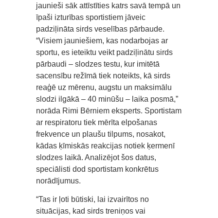
jaunieši sāk attīstīties katrs savā tempā un
īpaši izturības sportistiem jāveic
padziļināta sirds veselības pārbaude.
“Visiem jauniešiem, kas nodarbojas ar
sportu, es ieteiktu veikt padziļinātu sirds
pārbaudi – slodzes testu, kur imitētā
sacensību režīmā tiek noteikts, kā sirds
reaģē uz mērenu, augstu un maksimālu
slodzi ilgākā – 40 minūšu – laika posmā,”
norāda Rimi Bērniem eksperts. Sportistam
ar respiratoru tiek mērīta elpošanas
frekvence un plaušu tilpums, nosakot,
kādas ķīmiskās reakcijas notiek ķermenī
slodzes laikā. Analizējot šos datus,
speciālisti dod sportistam konkrētus
norādījumus.
“Tas ir ļoti būtiski, lai izvairītos no
situācijas, kad sirds treniņos vai