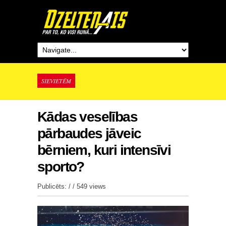
SIEVIETĒM
Kādas veselības
pārbaudes jāveic
bērniem, kuri intensīvi
sporto?
Publicēts: / /
549 views