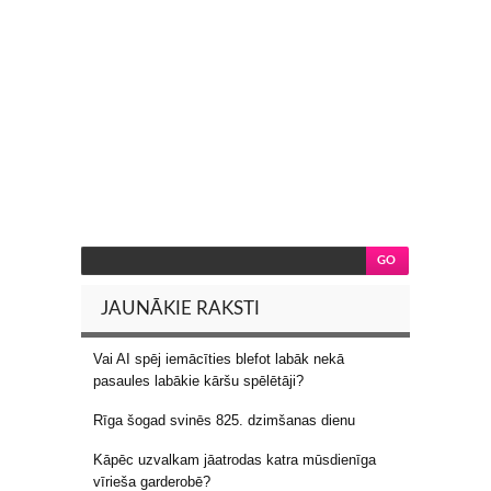
JAUNĀKIE RAKSTI
Vai AI spēj iemācīties blefot labāk nekā
pasaules labākie kāršu spēlētāji?
Rīga šogad svinēs 825. dzimšanas dienu
Kāpēc uzvalkam jāatrodas katra mūsdienīga
vīrieša garderobē?