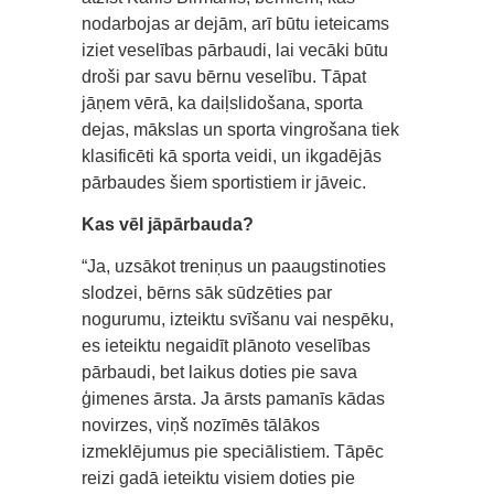
nodarbojas ar dejām, arī būtu ieteicams
iziet veselības pārbaudi, lai vecāki būtu
droši par savu bērnu veselību. Tāpat
jāņem vērā, ka daiļslidošana, sporta
dejas, mākslas un sporta vingrošana tiek
klasificēti kā sporta veidi, un ikgadējās
pārbaudes šiem sportistiem ir jāveic.
Kas vēl jāpārbauda?
“Ja, uzsākot treniņus un paaugstinoties
slodzei, bērns sāk sūdzēties par
nogurumu, izteiktu svīšanu vai nespēku,
es ieteiktu negaidīt plānoto veselības
pārbaudi, bet laikus doties pie sava
ģimenes ārsta. Ja ārsts pamanīs kādas
novirzes, viņš nozīmēs tālākos
izmeklējumus pie speciālistiem. Tāpēc
reizi gadā ieteiktu visiem doties pie