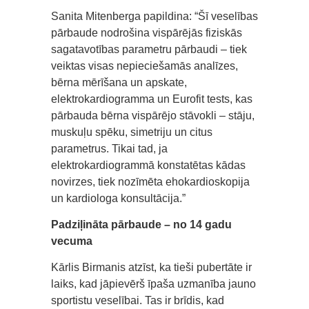
Sanita Mitenberga papildina: “Šī veselības
pārbaude nodrošina vispārējās fiziskās
sagatavotības parametru pārbaudi – tiek
veiktas visas nepieciešamās analīzes,
bērna mērīšana un apskate,
elektrokardiogramma un Eurofit tests, kas
pārbauda bērna vispārējo stāvokli – stāju,
muskuļu spēku, simetriju un citus
parametrus. Tikai tad, ja
elektrokardiogrammā konstatētas kādas
novirzes, tiek nozīmēta ehokardioskopija
un kardiologa konsultācija.”
Padziļināta pārbaude – no 14 gadu
vecuma
Kārlis Birmanis atzīst, ka tieši pubertāte ir
laiks, kad jāpievērš īpaša uzmanība jauno
sportistu veselībai. Tas ir brīdis, kad