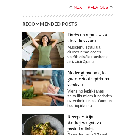
«
»
NEXT
|
PREVIOUS
RECOMMENDED POSTS
Darbs un atpūta – kā
atrast līdzsvaru
Mūsdienu straujajā
dzīves ritmā arvien
vairāk cilvēku saskaras
ar izaicinājumu –...
Noderīgi padomi, kā
gudri veidot iepirkumu
sarakstu
Viens no iepirkšanās
zelta likumiem ir nedoties
uz veikalu izsalkušam un
bez iepirkumu...
Recepte: Aija
Andrejeva gatavo
pastu kā Itālijā