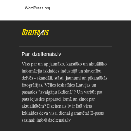
WordPress.org
Par dzeltenais.lv
Viss par un ap jaunāko, karstāko un aktuālāko
informāciju izklaides industrijā un slavenību
dzīvēs - skandāli, stāsti, jaunumi un pikantākās
fotogrāfijas. Vēlies ieskatīties Latvijas un
pasaules "zvaigžņu ikdienā"? Un varbūt pat
pats iejusties paparaci lomā un ziņot par
aktualitātēm? Dzeltenais.lv ir īstā vieta!
Izklaides deva visai dienai garantēta! E-pasts
saziņai: info@dzeltenais.lv