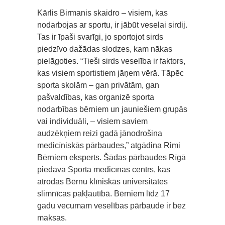
Kārlis Birmanis skaidro – visiem, kas
nodarbojas ar sportu, ir jābūt veselai sirdij.
Tas ir īpaši svarīgi, jo sportojot sirds
piedzīvo dažādas slodzes, kam nākas
pielāgoties. “Tieši sirds veselība ir faktors,
kas visiem sportistiem jāņem vērā. Tāpēc
sporta skolām – gan privātām, gan
pašvaldības, kas organizē sporta
nodarbības bērniem un jauniešiem grupās
vai individuāli, – visiem saviem
audzēkņiem reizi gadā jānodrošina
medicīniskās pārbaudes,” atgādina Rimi
Bērniem eksperts. Šādas pārbaudes Rīgā
piedāvā Sporta medicīnas centrs, kas
atrodas Bērnu klīniskās universitātes
slimnīcas pakļautībā. Bērniem līdz 17
gadu vecumam veselības pārbaude ir bez
maksas.