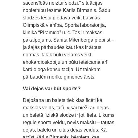
sacensībās neiztur slodzi,” situācijas
nopietnību iezīmē Kārlis Birmanis. Šādu
slodzes testu piedāvā veikt Latvijas
Olimpiskā vienība, Sporta laboratorija,
klīnika “Piramīda” u. c. Tas ir maksas
pakalpojums. Sanita Mitenberga piebilst –
ja šajās pārbaudēs kaut kas ir ārpus
normas, tālāk būtu vēlams veikt
ehokardioskopiju un būtu ieteicama arī
kardiologa konsultācija. Uz tālākām
pārbaudēm norīko ģimenes ārsts.
Vai dejas var būt sports?
Dejošana un balets tiek klasificēti kā
mākslas veids, taču visai bieži arī dejās
un baletā fiziskā slodze ir ļoti liela. Likums
regulē sporta veidu, nevis mākslu – tautas
dejas, baletu un citus dejas veidus. Kā
atzīst Kārlis Birmanis, bērniem, kas