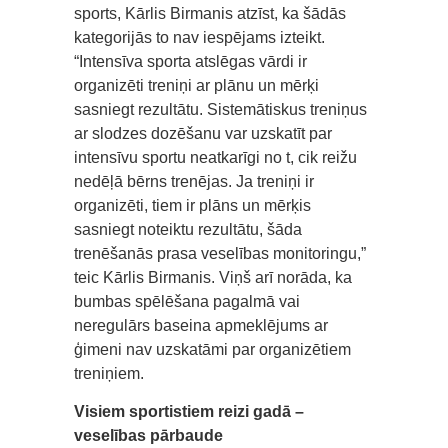
sports, Kārlis Birmanis atzīst, ka šādās
kategorijās to nav iespējams izteikt.
“Intensīva sporta atslēgas vārdi ir
organizēti treniņi ar plānu un mērķi
sasniegt rezultātu. Sistemātiskus treniņus
ar slodzes dozēšanu var uzskatīt par
intensīvu sportu neatkarīgi no t, cik reižu
nedēļā bērns trenējas. Ja treniņi ir
organizēti, tiem ir plāns un mērķis
sasniegt noteiktu rezultātu, šāda
trenēšanās prasa veselības monitoringu,”
teic Kārlis Birmanis. Viņš arī norāda, ka
bumbas spēlēšana pagalmā vai
neregulārs baseina apmeklējums ar
ģimeni nav uzskatāmi par organizētiem
treniņiem.
Visiem sportistiem reizi gadā –
veselības pārbaude