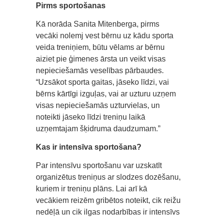
Pirms sportošanas
Kā norāda Sanita Mitenberga, pirms
vecāki nolemj vest bērnu uz kādu sporta
veida treniņiem, būtu vēlams ar bērnu
aiziet pie ģimenes ārsta un veikt visas
nepieciešamās veselības pārbaudes.
“Uzsākot sporta gaitas, jāseko līdzi, vai
bērns kārtīgi izguļas, vai ar uzturu uzņem
visas nepieciešamās uzturvielas, un
noteikti jāseko līdzi treniņu laikā
uzņemtajam šķidruma daudzumam.”
Kas ir intensīva sportošana?
Par intensīvu sportošanu var uzskatīt
organizētus treniņus ar slodzes dozēšanu,
kuriem ir treniņu plāns. Lai arī kā
vecākiem reizēm gribētos noteikt, cik reižu
nedēļā un cik ilgas nodarbības ir intensīvs