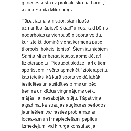
ģimenes ārsta uz profilaktisko pārbaudi,”
aicina Sanita Mitenberga.
Tāpat jaunajam sportistam īpaša
uzmanība jāpievērš gadījumos, kad bērns
nodarbojas ar vienpusējo sporta veidu,
kur izteikti dominē viena ķermeņa puse
(florbols, hokejs, teniss). Šiem jauniešiem
Sanita Mitenberga iesaka apmeklēt arī
fizioterapeitu. Pieaugot slodzei, arī citiem
sportistiem ir vērts apmeklēt fizioterapeitu,
kas ieteiks, kā kurā sporta veidā labāk
iesildīties un atsildīties pirms un pēc
treniņa un kādus vingrinājums veikt
mājās, lai nesabojātu stāju. Tāpat viņa
atgādina, ka straujas augšanas periodos
jauniešiem var rasties problēmas ar
locītavām un ir nepieciešami papildu
izmeklējumi vai ķirurga konsultācija.