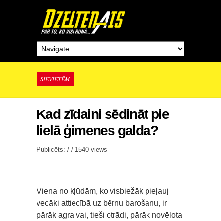
SIEVIETĒM
Kad zīdaini sēdināt pie
lielā ģimenes galda?
Publicēts: / /
1540 views
Viena no kļūdām, ko visbiežāk pieļauj
vecāki attiecībā uz bērnu barošanu, ir
pārāk agra vai, tieši otrādi, pārāk novēlota