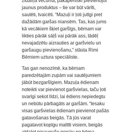
zīdaiņa vecumā, pakāpeniski pievienojot
jaunus produktus – tie var būt vārīti,
sautēti, tvaicēti. “Mazuļi ir ļoti jutīgi pret
dažādām garšas niansēm. Tas, kas jums
kā vecākiem šķiet garšīgs, bērnam var
likties pārāk sāļš vai pārāk ass, tādēļ
nevajadzētu aizrauties ar garšvielu un
garšaugu pievienošanu,” stāsta Rimi
Bērniem uztura speciāliste.
Tas gan nenozīmē, ka bērnam
paredzētajām zupām vai sautējumiem
jābūt bezgaršīgiem. Mazuļa ēdienam
noteikti var pievienot garšvielas, taču ļoti
svarīgi sekot līdzi, lai ēdiens nepiedegtu
un nebūtu pārbagāts ar garšām. “Iesaku
visas garšvielas ēdienam pievienot pašās
gatavošanas beigās. Tā jūs varat
pagatavot kopīgu maltīti visiem, beigās
atdalot pieaugušo porciju no bērna