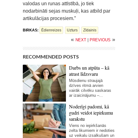
valodas un runas attīstībā, jo tiek
nodarbināti sejas muskuļi, kas atbild par
artikulācijas procesiem.”
BIRKAS:
Ēdienreizes
Uzturs
Zīdainis
«
»
NEXT
|
PREVIOUS
RECOMMENDED POSTS
Darbs un atpūta – kā
atrast līdzsvaru
Mūsdienu straujajā
dzīves ritmā arvien
vairāk cilvēku saskaras
ar izaicinājumu –...
Noderīgi padomi, kā
gudri veidot iepirkumu
sarakstu
Viens no iepirkšanās
zelta likumiem ir nedoties
uz veikalu izsalkušam un