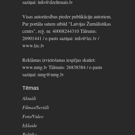
saziņai: info@dzeltenais.lv
Visas autortiesības pieder publikāciju autoriem.
Par portāla saturu atbild "Latvijas Žurnālistikas
centrs", reģ. nr. 40008244310 Tālrunis:
26901441 / e-pasts saziņai: info@lzc.lv /
www.lzc.lv
Reklāmas izvietošanas iespējas skatiet:
www.nmg.lv Tālrunis: 26838384 / e-pasts
saziņai: nmg@nmg.lv
Tēmas
Aktuāli
Filmas/Seriāli
Foto/Video
Izklaide
Politika