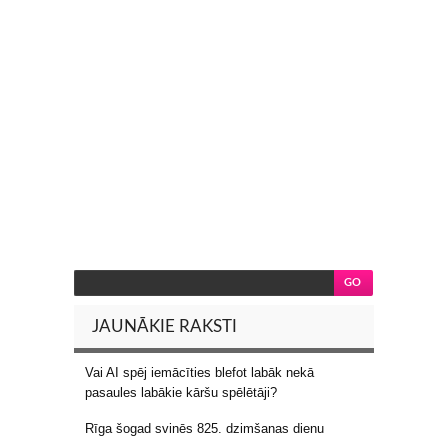
JAUNĀKIE RAKSTI
Vai AI spēj iemācīties blefot labāk nekā
pasaules labākie kāršu spēlētāji?
Rīga šogad svinēs 825. dzimšanas dienu