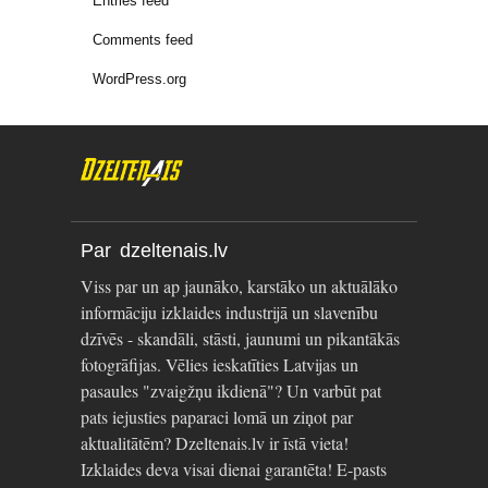
Entries feed
Comments feed
WordPress.org
Par dzeltenais.lv
Viss par un ap jaunāko, karstāko un aktuālāko
informāciju izklaides industrijā un slavenību
dzīvēs - skandāli, stāsti, jaunumi un pikantākās
fotogrāfijas. Vēlies ieskatīties Latvijas un
pasaules "zvaigžņu ikdienā"? Un varbūt pat
pats iejusties paparaci lomā un ziņot par
aktualitātēm? Dzeltenais.lv ir īstā vieta!
Izklaides deva visai dienai garantēta! E-pasts