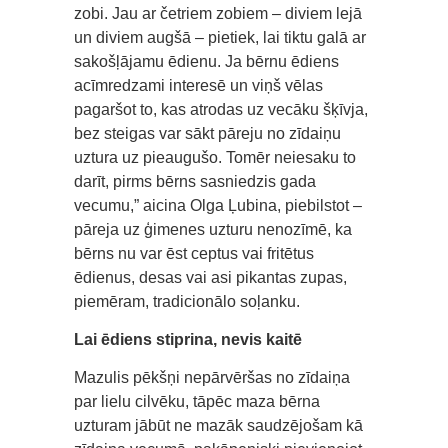
zobi. Jau ar četriem zobiem – diviem lejā
un diviem augšā – pietiek, lai tiktu galā ar
sakošļājamu ēdienu. Ja bērnu ēdiens
acīmredzami interesē un viņš vēlas
pagaršot to, kas atrodas uz vecāku šķīvja,
bez steigas var sākt pāreju no zīdaiņu
uztura uz pieaugušo. Tomēr neiesaku to
darīt, pirms bērns sasniedzis gada
vecumu,” aicina Olga Ļubina, piebilstot –
pāreja uz ģimenes uzturu nenozīmē, ka
bērns nu var ēst ceptus vai fritētus
ēdienus, desas vai asi pikantas zupas,
piemēram, tradicionālo soļanku.
Lai ēdiens stiprina, nevis kaitē
Mazulis pēkšņi nepārvēršas no zīdaiņa
par lielu cilvēku, tāpēc maza bērna
uzturam jābūt ne mazāk saudzējošam kā