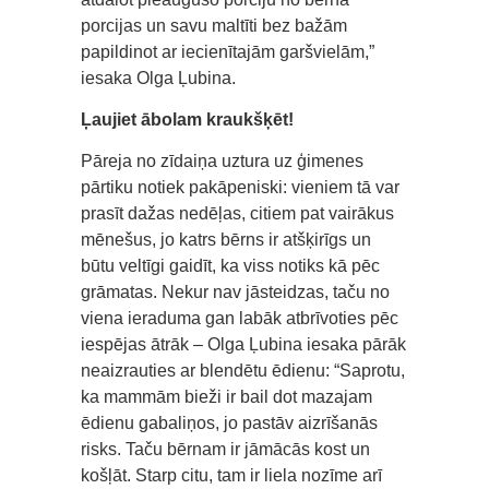
porcijas un savu maltīti bez bažām
papildinot ar iecienītajām garšvielām,”
iesaka Olga Ļubina.
Ļaujiet ābolam kraukšķēt!
Pāreja no zīdaiņa uztura uz ģimenes
pārtiku notiek pakāpeniski: vieniem tā var
prasīt dažas nedēļas, citiem pat vairākus
mēnešus, jo katrs bērns ir atšķirīgs un
būtu veltīgi gaidīt, ka viss notiks kā pēc
grāmatas. Nekur nav jāsteidzas, taču no
viena ieraduma gan labāk atbrīvoties pēc
iespējas ātrāk – Olga Ļubina iesaka pārāk
neaizrauties ar blendētu ēdienu: “Saprotu,
ka mammām bieži ir bail dot mazajam
ēdienu gabaliņos, jo pastāv aizrīšanās
risks. Taču bērnam ir jāmācās kost un
košļāt. Starp citu, tam ir liela nozīme arī