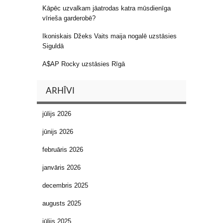
Kāpēc uzvalkam jāatrodas katra mūsdienīga
vīrieša garderobē?
Ikoniskais Džeks Vaits maija nogalē uzstāsies
Siguldā
A$AP Rocky uzstāsies Rīgā
ARHĪVI
jūlijs 2026
jūnijs 2026
februāris 2026
janvāris 2026
decembris 2025
augusts 2025
jūlijs 2025