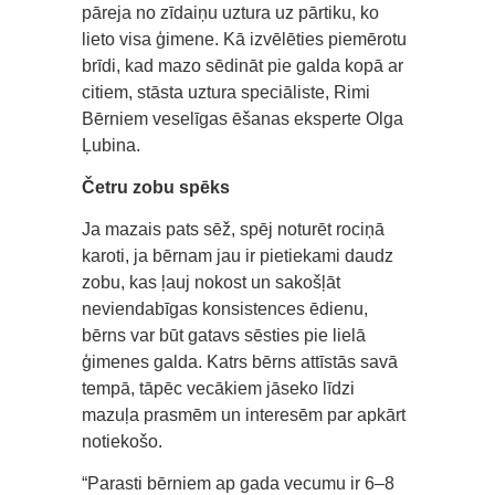
pāreja no zīdaiņu uztura uz pārtiku, ko
lieto visa ģimene. Kā izvēlēties piemērotu
brīdi, kad mazo sēdināt pie galda kopā ar
citiem, stāsta uztura speciāliste, Rimi
Bērniem veselīgas ēšanas eksperte Olga
Ļubina.
Četru zobu spēks
Ja mazais pats sēž, spēj noturēt rociņā
karoti, ja bērnam jau ir pietiekami daudz
zobu, kas ļauj nokost un sakošļāt
neviendabīgas konsistences ēdienu,
bērns var būt gatavs sēsties pie lielā
ģimenes galda. Katrs bērns attīstās savā
tempā, tāpēc vecākiem jāseko līdzi
mazuļa prasmēm un interesēm par apkārt
notiekošo.
“Parasti bērniem ap gada vecumu ir 6–8