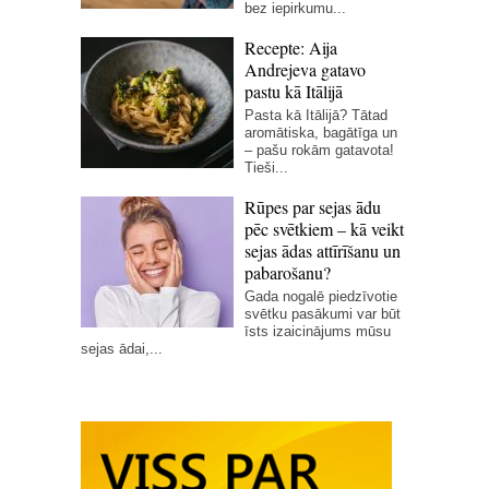
bez iepirkumu...
Recepte: Aija
Andrejeva gatavo
pastu kā Itālijā
Pasta kā Itālijā? Tātad
aromātiska, bagātīga un
– pašu rokām gatavota!
Tieši...
Rūpes par sejas ādu
pēc svētkiem – kā veikt
sejas ādas attīrīšanu un
pabarošanu?
Gada nogalē piedzīvotie
svētku pasākumi var būt
īsts izaicinājums mūsu
sejas ādai,...