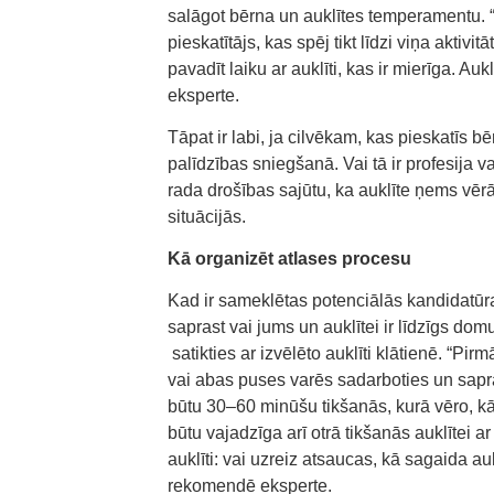
salāgot bērna un auklītes temperamentu. “
pieskatītājs, kas spēj tikt līdzi viņa akt
pavadīt laiku ar auklīti, kas ir mierīga. A
eksperte.
Tāpat ir labi, ja cilvēkam, kas pieskatīs 
palīdzības sniegšanā. Vai tā ir profesija v
rada drošības sajūtu, ka auklīte ņems vēr
situācijās.
Kā organizēt atlases procesu
Kad ir sameklētas potenciālās kandidatūra
saprast vai jums un auklītei ir līdzīgs dom
satikties ar izvēlēto auklīti klātienē. “Pirm
vai abas puses varēs sadarboties un sapra
būtu 30–60 minūšu tikšanās, kurā vēro, kā 
būtu vajadzīga arī otrā tikšanās auklītei a
auklīti: vai uzreiz atsaucas, kā sagaida au
rekomendē eksperte.