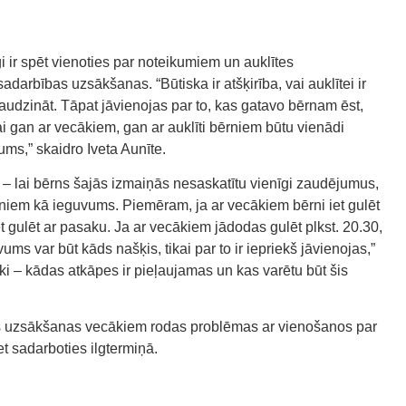
gi ir spēt vienoties par noteikumiem un auklītes
darbības uzsākšanas. “Būtiska ir atšķirība, vai auklītei ir
ēr audzināt. Tāpat jāvienojas par to, kas gatavo bērnam ēst,
 lai gan ar vecākiem, gan ar auklīti bērniem būtu vienādi
ums,” skaidro Iveta Aunīte.
s – lai bērns šajās izmaiņās nesaskatītu vienīgi zaudējumus,
ērniem kā ieguvums. Piemēram, ja ar vecākiem bērni iet gulēt
et gulēt ar pasaku. Ja ar vecākiem jādodas gulēt plkst. 20.30,
vums var būt kāds našķis, tikai par to ir iepriekš jāvienojas,”
āki – kādas atkāpes ir pieļaujamas un kas varētu būt šis
bas uzsākšanas vecākiem rodas problēmas ar vienošanos par
et sadarboties ilgtermiņā.