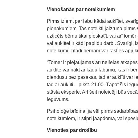
Vienošanās par noteikumiem
Pirms izlemt par labu kādai auklītei, svarī
pienākumiem. Tas noteikti jāizrunā pirms sa
uzticēts bērnu tikai pieskatīt, vai arī tom
vai auklītei ir kādi papildu darbi. Svarīgi,
noteikumi, citādi bērnam var rasties apjuk
“Tomēr ir pieļaujamas arī nelielas atkāpe
auklīte var nākt ar kādu labumu, kas ir b
diendusu bez pasakas, tad ar auklīti var i
tad ar auklīti – plkst. 21.00. Tāpat šis iegu
stāsta eksperte. Arī šeit noteicēji būs vec
ieguvums.
Psiholoģe brīdina: ja vēl pirms sadarbī
noteikumiem, ir stipri jāapdomā, vai spēsi
Vienoties par drošību