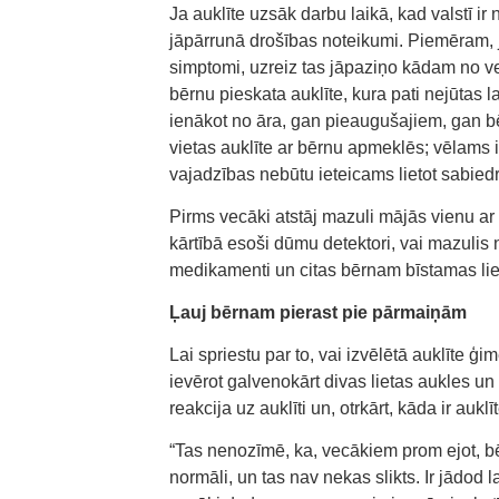
Ja auklīte uzsāk darbu laikā, kad valstī ir
jāpārrunā drošības noteikumi. Piemēram
simptomi, uzreiz tas jāpaziņo kādam no ve
bērnu pieskata auklīte, kura pati nejūtas 
ienākot no āra, gan pieaugušajiem, gan b
vietas auklīte ar bērnu apmeklēs; vēlams i
vajadzības nebūtu ieteicams lietot sabiedr
Pirms vecāki atstāj mazuli mājās vienu ar auk
kārtībā esoši dūmu detektori, vai mazulis n
medikamenti un citas bērnam bīstamas lie
Ļauj bērnam pierast pie pārmaiņām
Lai spriestu par to, vai izvēlētā auklīte ģ
ievērot galvenokārt divas lietas aukles un
reakcija uz auklīti un, otrkārt, kāda ir aukl
“Tas nenozīmē, ka, vecākiem prom ejot, bē
normāli, un tas nav nekas slikts. Ir jādod 