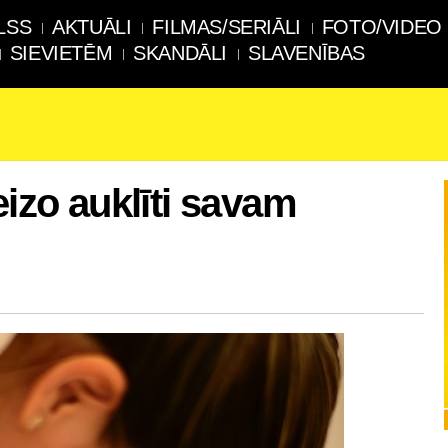
LSS
AKTUĀLI
FILMAS/SERIĀLI
FOTO/VIDEO
SIEVIETĒM
SKANDĀLI
SLAVENĪBAS
eizo auklīti savam