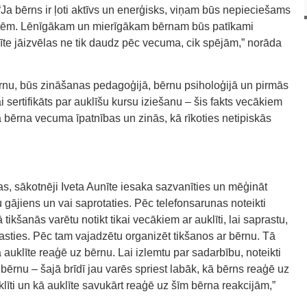
Ja bērns ir ļoti aktīvs un enerģisks, viņam būs nepieciešams
ivitātēm. Lēnīgākam un mierīgākam bērnam būs patīkami
uklīte jāizvēlas ne tik daudz pēc vecuma, cik spējām,” norāda
bērnu, būs zināšanas pedagoģijā, bērnu psiholoģijā un pirmās
ai sertifikāts par auklīšu kursu iziešanu – šis fakts vecākiem
ā bērna vecuma īpatnības un zinās, kā rīkoties netipiskās
s, sākotnēji Iveta Aunīte iesaka sazvanīties un mēģināt
u gājiens un vai saprotaties. Pēc telefonsarunas noteikti
ā tikšanās varētu notikt tikai vecākiem ar auklīti, lai saprastu,
sties. Pēc tam vajadzētu organizēt tikšanos ar bērnu. Tā
auklīte reaģē uz bērnu. Lai izlemtu par sadarbību, noteikti
r bērnu – šajā brīdī jau varēs spriest labāk, kā bērns reaģē uz
klīti un kā auklīte savukārt reaģē uz šīm bērna reakcijām,”