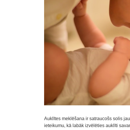
Auklītes meklēšana ir satraucošs solis ja
ieteikumu, kā labāk izvēlēties auklīti s