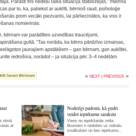
ja. Parasti trīs nedēļu laikā situācija stabilizējas,” mierina
as par to, ka, paliekot ar auklīti, bērniņš raud, psiholoģe
anās prom vecāki piezvanīs, lai pārliecinātos, ka viss ir
iešanas nomierinās.
 bērnam var parādīties uzvedības traucējumi,
apināšana gultā. “Tas norāda, ka bērns pārdzīvo izmaiņas,
lai pielāgotos jaunajiem apstākļiem – gan bērnam, gan auklītei,
unīte iedrošina, norādot – ja situācija pēc 3–4 nedēļām
«
»
uklīti Savam Bērniņam
NEXT
|
PREVIOUS
rast
Noderīgi padomi, kā gudri
veidot iepirkumu sarakstu
s ritmā
Viens no iepirkšanās zelta
karas ar
likumiem ir nedoties uz veikalu
izsalkušam un bez iepirkumu...