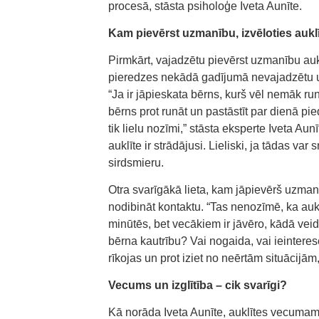
procesā, stāsta psiholoģe Iveta Aunīte.
Kam pievērst uzmanību, izvēloties auklī
Pirmkārt, vajadzētu pievērst uzmanību au
pieredzes nekādā gadījumā nevajadzētu uz
“Ja ir jāpieskata bērns, kurš vēl nemāk runā
bērns prot runāt un pastāstīt par dienā p
tik lielu nozīmi,” stāsta eksperte Iveta 
auklīte ir strādājusi. Lieliski, ja tādas va
sirdsmieru.
Otra svarīgākā lieta, kam jāpievērš uzmanī
nodibināt kontaktu. “Tas nenozīmē, ka auk
minūtēs, bet vecākiem ir jāvēro, kādā vei
bērna kautrību? Vai nogaida, vai ieinteresē
rīkojas un prot iziet no neērtām situācijām
Vecums un izglītība – cik svarīgi?
Kā norāda Iveta Aunīte, auklītes vecumam 