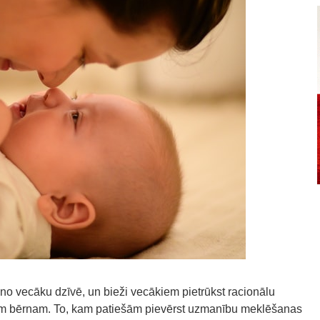
uno vecāku dzīvē, un bieži vecākiem pietrūkst racionālu
avam bērnam. To, kam patiešām pievērst uzmanību meklēšanas