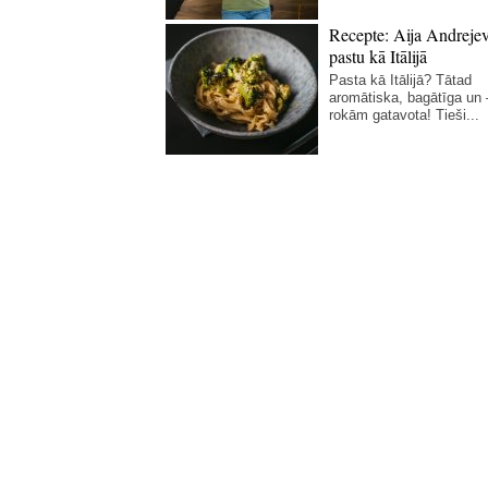
Recepte: Aija Andreje
pastu kā Itālijā
Pasta kā Itālijā? Tātad
aromātiska, bagātīga un
rokām gatavota! Tieši...