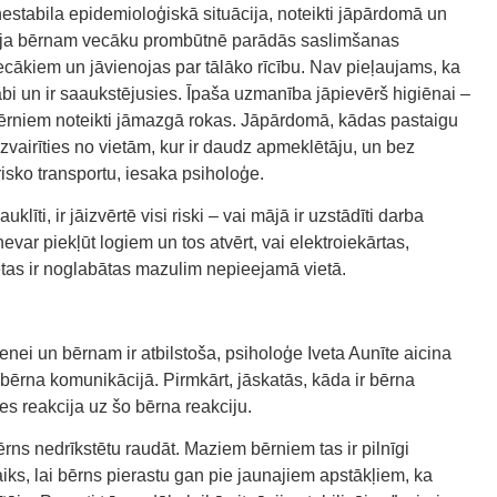
 nestabila epidemioloģiskā situācija, noteikti jāpārdomā un
, ja bērnam vecāku prombūtnē parādās saslimšanas
cākiem un jāvienojas par tālāko rīcību. Nav pieļaujams, ka
labi un ir saaukstējusies. Īpaša uzmanība jāpievērš higiēnai –
ērniem noteikti jāmazgā rokas. Jāpārdomā, kādas pastaigu
zvairīties no vietām, kur ir daudz apmeklētāju, un bez
isko transportu, iesaka psiholoģe.
līti, ir jāizvērtē visi riski – vai mājā ir uzstādīti darba
evar piekļūt logiem un tos atvērt, vai elektroiekārtas,
tas ir noglabātas mazulim nepieejamā vietā.
imenei un bērnam ir atbilstoša, psiholoģe Iveta Aunīte aicina
 bērna komunikācijā. Pirmkārt, jāskatās, kāda ir bērna
ītes reakcija uz šo bērna reakciju.
rns nedrīkstētu raudāt. Maziem bērniem tas ir pilnīgi
laiks, lai bērns pierastu gan pie jaunajiem apstākļiem, ka