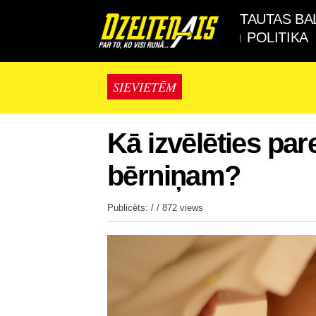
TAUTAS BA
POLITIKA
SIEVIETĒM
Kā izvēlēties par
bērniņam?
Publicēts: / /
872 views