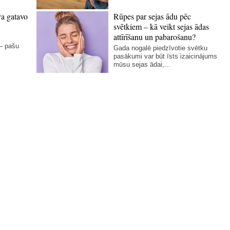
va gatavo
Rūpes par sejas ādu pēc
svētkiem – kā veikt sejas ādas
attīrīšanu un pabarošanu?
 – pašu
Gada nogalē piedzīvotie svētku
pasākumi var būt īsts izaicinājums
mūsu sejas ādai,...