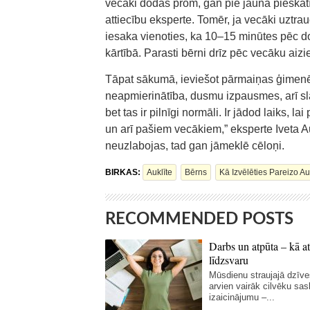
vecāki dodas prom, gan pie jaunā pieskatītā
attiecību eksperte. Tomēr, ja vecāki uztrauc
iesaka vienoties, ka 10–15 minūtes pēc doš
kārtībā. Parasti bērni drīz pēc vecāku aiz
Tāpat sākumā, ieviešot pārmaiņas ģimenē,
neapmierinātība, dusmu izpausmes, arī sl
bet tas ir pilnīgi normāli. Ir jādod laiks, 
un arī pašiem vecākiem,” eksperte Iveta A
neuzlabojas, tad gan jāmeklē cēloņi.
BIRKAS:
Auklīte
Bērns
Kā Izvēlēties Pareizo A
RECOMMENDED POSTS
Darbs un atpūta – kā at
līdzsvaru
Mūsdienu straujajā dzīve
arvien vairāk cilvēku sas
izaicinājumu –...