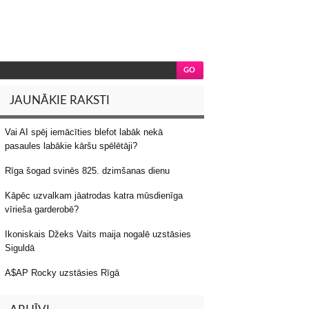
JAUNĀKIE RAKSTI
Vai AI spēj iemācīties blefot labāk nekā
pasaules labākie kāršu spēlētāji?
Rīga šogad svinēs 825. dzimšanas dienu
Kāpēc uzvalkam jāatrodas katra mūsdienīga
vīrieša garderobē?
Ikoniskais Džeks Vaits maija nogalē uzstāsies
Siguldā
A$AP Rocky uzstāsies Rīgā