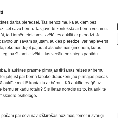
ti
klītes darba pieredzei. Tas nenozīmē, ka auklēm bez
ticēt savu bērnu. Tas jāvērtē kontekstā ar bērna vecumu.
t, tad tomēr ieteicams izvēlēties auklīti ar pieredzi. Ja
iedzīvoto un savām sajūtām, aukles pieredzei var nepievērst
Aunīte, rekomendējot pajautāt atsauksmes ģimenēm, kurās
r sniegt pazīstami cilvēki – tas vecākiem sniegs papildu
ba, ir auklītes prasme pirmajās tikšanās reizēs ar bērnu
lei jākļūst par bērna labāko draudzeni jau pirmajās piecās
dā auklīte meklē kontaktu ar bērnu. Kā auklīte reaģē uz
 bērnu ar kādu rotaļu? Šīs lietas norādīs uz to, kā auklīte
,” skaidro psiholoģe.
pašam par sevi nav izšķirošas nozīmes, tomēr ir svarīgi