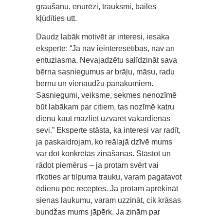
graušanu, enurēzi, trauksmi, bailes
kļūdīties utt.
Daudz labāk motivēt ar interesi, iesaka
eksperte: “Ja nav ieinteresētības, nav arī
entuziasma. Nevajadzētu salīdzināt sava
bērna sasniegumus ar brāļu, māsu, radu
bērnu un vienaudžu panākumiem.
Sasniegumi, veiksme, sekmes nenozīmē
būt labākam par citiem, tas nozīmē katru
dienu kaut mazliet uzvarēt vakardienas
sevi.” Eksperte stāsta, ka interesi var radīt,
ja paskaidrojam, ko reālajā dzīvē mums
var dot konkrētās zināšanas. Stāstot un
rādot piemērus – ja protam svērt vai
rīkoties ar tilpuma trauku, varam pagatavot
ēdienu pēc receptes. Ja protam aprēķināt
sienas laukumu, varam uzzināt, cik krāsas
bundžas mums jāpērk. Ja zinām par