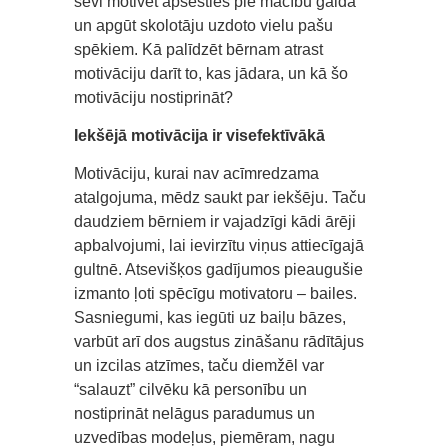
sevi motivēt apsēsties pie mācību galda
un apgūt skolotāju uzdoto vielu pašu
spēkiem. Kā palīdzēt bērnam atrast
motivāciju darīt to, kas jādara, un kā šo
motivāciju nostiprināt?
Iekšējā motivācija ir visefektīvākā
Motivāciju, kurai nav acīmredzama
atalgojuma, mēdz saukt par iekšēju. Taču
daudziem bērniem ir vajadzīgi kādi ārēji
apbalvojumi, lai ievirzītu viņus attiecīgajā
gultnē. Atsevišķos gadījumos pieaugušie
izmanto ļoti spēcīgu motivatoru – bailes.
Sasniegumi, kas iegūti uz baiļu bāzes,
varbūt arī dos augstus zināšanu rādītājus
un izcilas atzīmes, taču diemžēl var
“salauzt” cilvēku kā personību un
nostiprināt nelāgus paradumus un
uzvedības modeļus, piemēram, nagu