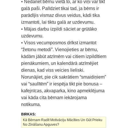
• Nedariet bērnu vietā to, ar ko viņi var tikt
galā paši. Palīdziet tikai tad, ja bērns ir
parādījis vismaz divus veidus, kādi tika
izmantoti, lai tiktu galā ar uzdevumu.
• Mājas darbu izpildi sāciet ar grūtāko
uzdevumu.
• Visos vecumposmos drīkst izmantot
“žetonu metodi”. Vienojieties ar bērnu,
kādām jābūt atzīmēm vai citiem izpildītiem
pienākumiem, un kalendārā atzīmējiet
dienas, kad viss veicies lieliski.
Norunājiet, pie cik sakrātiem “smaidiņiem”
vai “saulītēm” ir iespēja tikt pie bonusa –
kafejnīcas, akvaparka, kino apmeklējuma
vai kāda cita bērnam iekārojama
notikuma.
BIRKAS:
Kā Bērnam Radīt Motivāciju Mācīties Un Gūt Prieku
No Zināšanu Apguves?