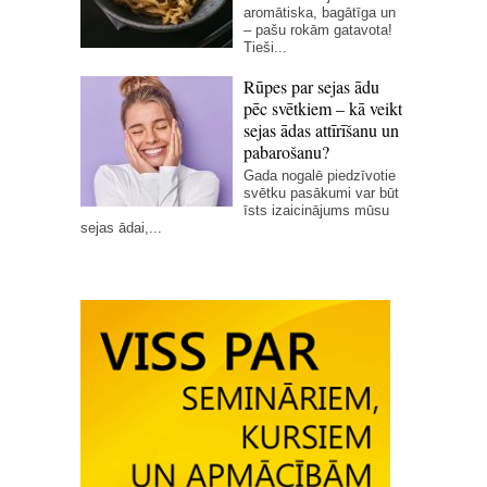
aromātiska, bagātīga un
– pašu rokām gatavota!
Tieši...
Rūpes par sejas ādu
pēc svētkiem – kā veikt
sejas ādas attīrīšanu un
pabarošanu?
Gada nogalē piedzīvotie
svētku pasākumi var būt
īsts izaicinājums mūsu
sejas ādai,...