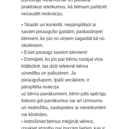
praktiskus ieteikumus, kā bērnam palīdzēt
nezaudēt motivāciju.
• Skaidri un konkrēti, nepārspīlējot ar
savām pieaugušo gaidām, paskaidrojiet
bērniem, ko jūs no viņiem sagaidāt kā no
skolēniem.
• Esiet paraugs saviem bērniem!
• Domājiet, ko jūs par bērnu runājat viņa
klātbūtnē, tas dziļi ietekmē bērna
uzvedību un pašuztveri. Ja
pieaugušajiem, īpaši vecākiem, ir
pārspīlēta reakcija
uz bērna panākumiem, bērni jutīs spēcīgu
tieksmi gūt panākumus vai arī izmisumu
un nedrošību, sastopoties ar neveiksmēm
vai kļūdoties.
• Iedrošiniet bērnus mēģināt vēlreiz,
izsakiet atzinību par mazām lietām, kas ir