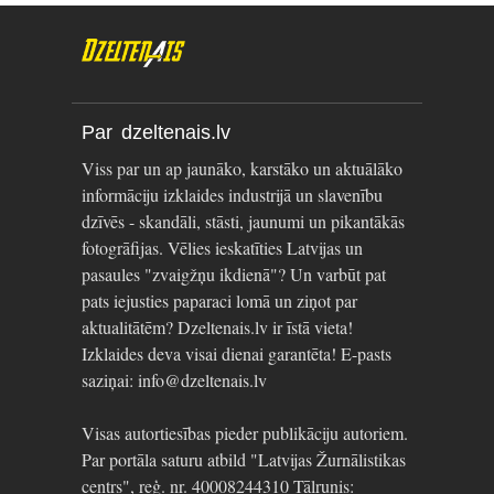
Par dzeltenais.lv
Viss par un ap jaunāko, karstāko un aktuālāko
informāciju izklaides industrijā un slavenību
dzīvēs - skandāli, stāsti, jaunumi un pikantākās
fotogrāfijas. Vēlies ieskatīties Latvijas un
pasaules "zvaigžņu ikdienā"? Un varbūt pat
pats iejusties paparaci lomā un ziņot par
aktualitātēm? Dzeltenais.lv ir īstā vieta!
Izklaides deva visai dienai garantēta! E-pasts
saziņai: info@dzeltenais.lv
Visas autortiesības pieder publikāciju autoriem.
Par portāla saturu atbild "Latvijas Žurnālistikas
centrs", reģ. nr. 40008244310 Tālrunis: