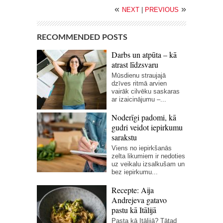
«
»
NEXT
|
PREVIOUS
RECOMMENDED POSTS
Darbs un atpūta – kā
atrast līdzsvaru
Mūsdienu straujajā
dzīves ritmā arvien
vairāk cilvēku saskaras
ar izaicinājumu –...
Noderīgi padomi, kā
gudri veidot iepirkumu
sarakstu
Viens no iepirkšanās
zelta likumiem ir nedoties
uz veikalu izsalkušam un
bez iepirkumu...
Recepte: Aija
Andrejeva gatavo
pastu kā Itālijā
Pasta kā Itālijā? Tātad