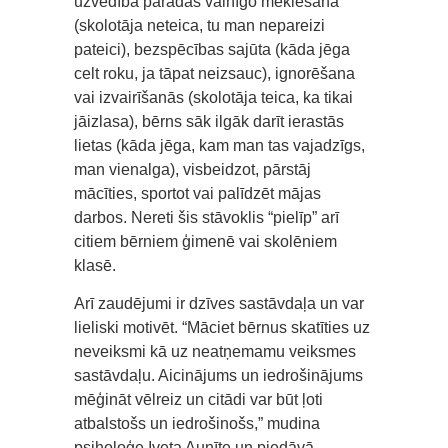
uzvedībā parādās vainīgo meklēšana
(skolotāja neteica, tu man nepareizi
pateici), bezspēcības sajūta (kāda jēga
celt roku, ja tāpat neizsauc), ignorēšana
vai izvairīšanās (skolotāja teica, ka tikai
jāizlasa), bērns sāk ilgāk darīt ierastās
lietas (kāda jēga, kam man tas vajadzīgs,
man vienalga), visbeidzot, pārstāj
mācīties, sportot vai palīdzēt mājas
darbos. Nereti šis stāvoklis “pielīp” arī
citiem bērniem ģimenē vai skolēniem
klasē.
Arī zaudējumi ir dzīves sastāvdaļa un var
lieliski motivēt. “Māciet bērnus skatīties uz
neveiksmi kā uz neatņemamu veiksmes
sastāvdaļu. Aicinājums un iedrošinājums
mēģināt vēlreiz un citādi var būt ļoti
atbalstošs un iedrošinošs,” mudina
psiholoģe Iveta Aunīte un piedāvā