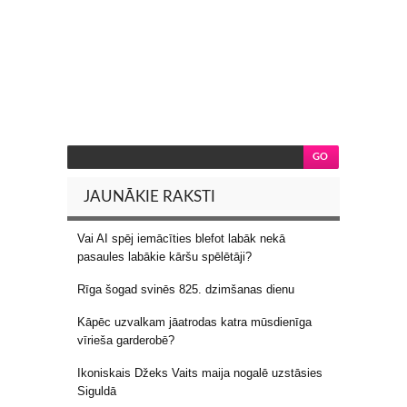
JAUNĀKIE RAKSTI
Vai AI spēj iemācīties blefot labāk nekā
pasaules labākie kāršu spēlētāji?
Rīga šogad svinēs 825. dzimšanas dienu
Kāpēc uzvalkam jāatrodas katra mūsdienīga
vīrieša garderobē?
Ikoniskais Džeks Vaits maija nogalē uzstāsies
Siguldā