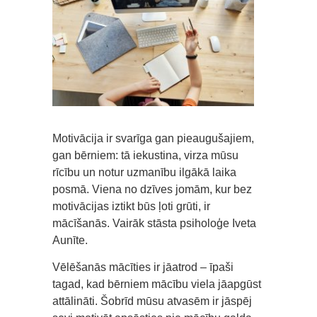
Motivācija ir svarīga gan pieaugušajiem,
gan bērniem: tā iekustina, virza mūsu
rīcību un notur uzmanību ilgākā laika
posmā. Viena no dzīves jomām, kur bez
motivācijas iztikt būs ļoti grūti, ir
mācīšanās. Vairāk stāsta psiholoģe Iveta
Aunīte.
Vēlēšanās mācīties ir jāatrod – īpaši
tagad, kad bērniem mācību viela jāapgūst
attālināti. Šobrīd mūsu atvasēm ir jāspēj