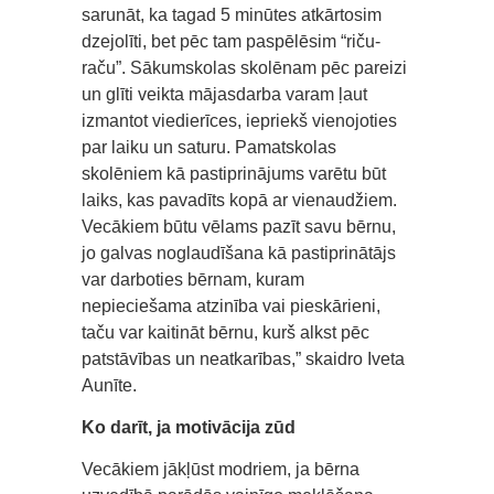
sarunāt, ka tagad 5 minūtes atkārtosim
dzejolīti, bet pēc tam paspēlēsim “riču-
raču”. Sākumskolas skolēnam pēc pareizi
un glīti veikta mājasdarba varam ļaut
izmantot viedierīces, iepriekš vienojoties
par laiku un saturu. Pamatskolas
skolēniem kā pastiprinājums varētu būt
laiks, kas pavadīts kopā ar vienaudžiem.
Vecākiem būtu vēlams pazīt savu bērnu,
jo galvas noglaudīšana kā pastiprinātājs
var darboties bērnam, kuram
nepieciešama atzinība vai pieskārieni,
taču var kaitināt bērnu, kurš alkst pēc
patstāvības un neatkarības,” skaidro Iveta
Aunīte.
Ko darīt, ja motivācija zūd
Vecākiem jākļūst modriem, ja bērna