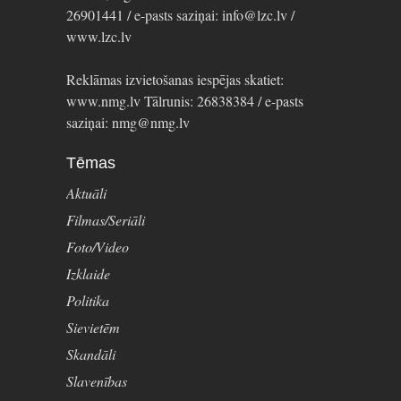
26901441 / e-pasts saziņai: info@lzc.lv /
www.lzc.lv
Reklāmas izvietošanas iespējas skatiet:
www.nmg.lv Tālrunis: 26838384 / e-pasts
saziņai: nmg@nmg.lv
Tēmas
Aktuāli
Filmas/Seriāli
Foto/Video
Izklaide
Politika
Sievietēm
Skandāli
Slavenības