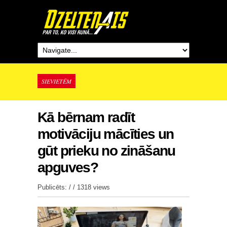
SIEVIETĒM
Kā bērnam radīt
motivāciju mācīties un
gūt prieku no zināšanu
apguves?
Publicēts: / /
1318 views