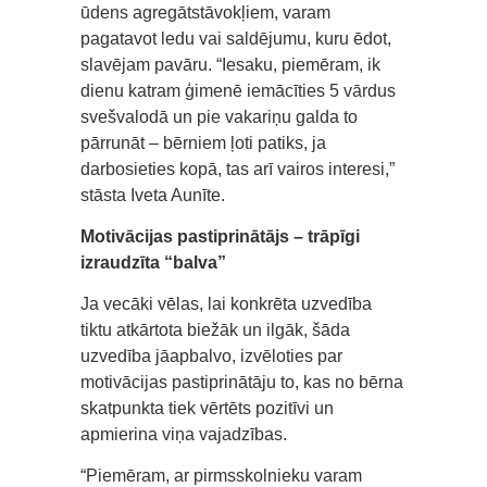
ūdens agregātstāvokļiem, varam
pagatavot ledu vai saldējumu, kuru ēdot,
slavējam pavāru. “Iesaku, piemēram, ik
dienu katram ģimenē iemācīties 5 vārdus
svešvalodā un pie vakariņu galda to
pārrunāt – bērniem ļoti patiks, ja
darbosieties kopā, tas arī vairos interesi,”
stāsta Iveta Aunīte.
Motivācijas pastiprinātājs – trāpīgi
izraudzīta “balva”
Ja vecāki vēlas, lai konkrēta uzvedība
tiktu atkārtota biežāk un ilgāk, šāda
uzvedība jāapbalvo, izvēloties par
motivācijas pastiprinātāju to, kas no bērna
skatpunkta tiek vērtēts pozitīvi un
apmierina viņa vajadzības.
“Piemēram, ar pirmsskolnieku varam