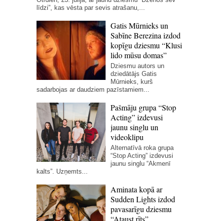
līdzi”, kas vēsta par sevis atrašanu,...
Gatis Mūrnieks un
Sabīne Berezina izdod
kopīgu dziesmu “Klusi
lido mūsu domas”
Dziesmu autors un
dziedātājs Gatis
Mūrnieks, kurš
sadarbojas ar daudziem pazīstamiem...
Pašmāju grupa “Stop
Acting” izdevusi
jaunu singlu un
videoklipu
Alternatīvā roka grupa
“Stop Acting” izdevusi
jaunu singlu “Akmenī
kalts”. Uzņemts...
Aminata kopā ar
Sudden Lights izdod
pavasarīgu dziesmu
“Ataust rīts”