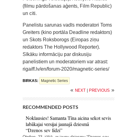
(filmu pārdošanas aģents, Film Republic)
un citi.
Panelistu sarunas vadīs moderatori Toms
Greiters (kino portāla Deadline redaktors)
un Skots Roksborogs (Eiropas ziņu
redaktors The Hollywood Reporter).
Sīkāku informāciju par diskusiju
panelistiem un moderatoriem var atrast:
rigaiff.lv/en/forum-2020/magnetic-series/
BIRKAS:
Magnetic Series
«
»
NEXT
|
PREVIOUS
RECOMMENDED POSTS
Noklausies! Samanta Tīna aicina sekot sevis
labākajai versijai jaunajā dziesmā
“Dzenos sev līdzi”
Otrdien, 23. jūlijā, ar jaunu dziesmu “Dzenos sev