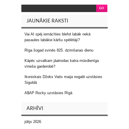
JAUNĀKIE RAKSTI
Vai AI spēj iemācīties blefot labāk nekā
pasaules labākie kāršu spēlētāji?
Rīga šogad svinēs 825. dzimšanas dienu
Kāpēc uzvalkam jāatrodas katra mūsdienīga
vīrieša garderobē?
Ikoniskais Džeks Vaits maija nogalē uzstāsies
Siguldā
A$AP Rocky uzstāsies Rīgā
ARHĪVI
jūlijs 2026