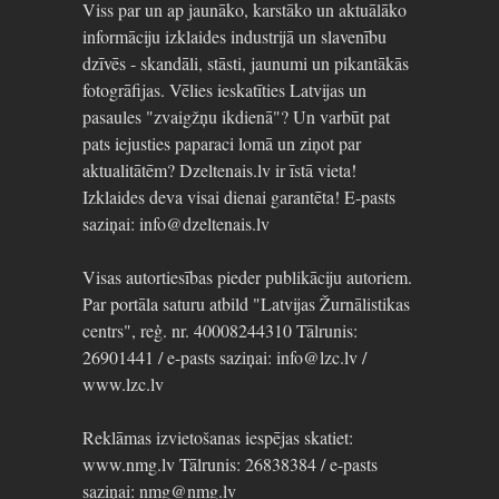
Viss par un ap jaunāko, karstāko un aktuālāko
informāciju izklaides industrijā un slavenību
dzīvēs - skandāli, stāsti, jaunumi un pikantākās
fotogrāfijas. Vēlies ieskatīties Latvijas un
pasaules "zvaigžņu ikdienā"? Un varbūt pat
pats iejusties paparaci lomā un ziņot par
aktualitātēm? Dzeltenais.lv ir īstā vieta!
Izklaides deva visai dienai garantēta! E-pasts
saziņai: info@dzeltenais.lv
Visas autortiesības pieder publikāciju autoriem.
Par portāla saturu atbild "Latvijas Žurnālistikas
centrs", reģ. nr. 40008244310 Tālrunis:
26901441 / e-pasts saziņai: info@lzc.lv /
www.lzc.lv
Reklāmas izvietošanas iespējas skatiet:
www.nmg.lv Tālrunis: 26838384 / e-pasts
saziņai: nmg@nmg.lv