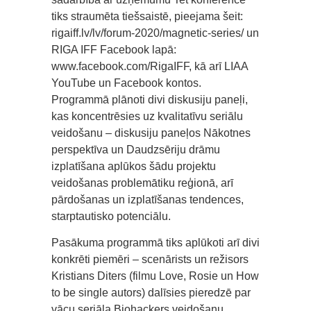
tiks straumēta tiešsaistē, pieejama šeit:
rigaiff.lv/lv/forum-2020/magnetic-series/ un
RIGA IFF Facebook lapā:
www.facebook.com/RigaIFF, kā arī LIAA
YouTube un Facebook kontos.
Programmā plānoti divi diskusiju paneļi,
kas koncentrēsies uz kvalitatīvu seriālu
veidošanu – diskusiju paneļos Nākotnes
perspektīva un Daudzsēriju drāmu
izplatīšana aplūkos šādu projektu
veidošanas problemātiku reģionā, arī
pārdošanas un izplatīšanas tendences,
starptautisko potenciālu.
Pasākuma programmā tiks aplūkoti arī divi
konkrēti piemēri – scenārists un režisors
Kristians Diters (filmu Love, Rosie un How
to be single autors) dalīsies pieredzē par
vācu seriāla Biohackers veidošanu,