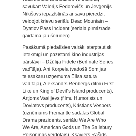
savukārt Valērijs Fedorovičs un Jevģēnijs
Nikišovs iepazīstinās ar savu pieredzi,
veidojot krievu seriālu Dead Mountain –
Dyatlov Pass incident (seriāla pirmizrāde
gaidāma jau šoruden).
Pasākumā piedalīsies vairāki starptautiski
ietekmīgi un pazīstami kino industrijas
pārstāvji – Džūlija Fidele (Berlinale Series
vadītāja), Ani Korpela (vadošā Somijas
telesakaru uzņēmuma Elisa satura
vadītāja), Aleksandrs Rēnbergs (filmu First
Like un King of Devil’s Island producents),
Artjoms Vasiļjevs (filmu Humorists un
Dovlatovs producents), Kristiāns Vespers
(uzņēmums Fremantle sadaļas Global
Drama prezidents, seriālu We Are Who
We Are, American Gods un The Salisbury
Poisonings veidotājs), Ksavjērs Rašids