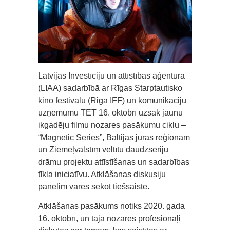
Latvijas Investīciju un attīstības aģentūra
(LIAA) sadarbībā ar Rīgas Starptautisko
kino festivālu (Riga IFF) un komunikāciju
uzņēmumu TET 16. oktobrī uzsāk jaunu
ikgadēju filmu nozares pasākumu ciklu –
“Magnetic Series”, Baltijas jūras reģionam
un Ziemeļvalstīm veltītu daudzsēriju
drāmu projektu attīstīšanas un sadarbības
tīkla iniciatīvu. Atklāšanas diskusiju
panelim varēs sekot tiešsaistē.
Atklāšanas pasākums notiks 2020. gada
16. oktobrī, un tajā nozares profesionāļi