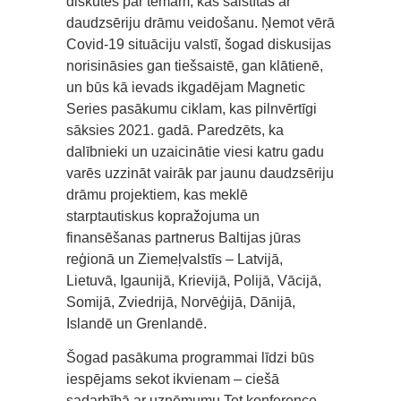
diskutēs par tēmām, kas saistītas ar
daudzsēriju drāmu veidošanu. Ņemot vērā
Covid-19 situāciju valstī, šogad diskusijas
norisināsies gan tiešsaistē, gan klātienē,
un būs kā ievads ikgadējam Magnetic
Series pasākumu ciklam, kas pilnvērtīgi
sāksies 2021. gadā. Paredzēts, ka
dalībnieki un uzaicinātie viesi katru gadu
varēs uzzināt vairāk par jaunu daudzsēriju
drāmu projektiem, kas meklē
starptautiskus kopražojuma un
finansēšanas partnerus Baltijas jūras
reģionā un Ziemeļvalstīs – Latvijā,
Lietuvā, Igaunijā, Krievijā, Polijā, Vācijā,
Somijā, Zviedrijā, Norvēģijā, Dānijā,
Islandē un Grenlandē.
Šogad pasākuma programmai līdzi būs
iespējams sekot ikvienam – ciešā
sadarbībā ar uzņēmumu Tet konference