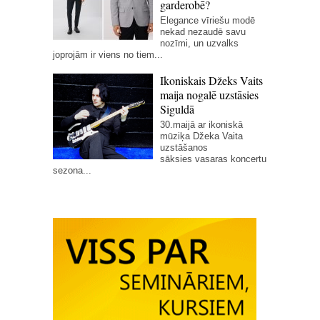
garderobē?
Elegance vīriešu modē
nekad nezaudē savu
nozīmi, un uzvalks
joprojām ir viens no tiem...
Ikoniskais Džeks Vaits
maija nogalē uzstāsies
Siguldā
30.maijā ar ikoniskā
mūziķa Džeka Vaita
uzstāšanos
sāksies vasaras koncertu
sezona...