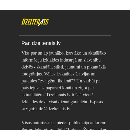
Par dzeltenais.lv
Viss par un ap jaunāko, karstāko un aktuālāko
informāciju izklaides industrijā un slavenību
dzīvēs - skandāli, stāsti, jaunumi un pikantākās
fotogrāfijas. Vēlies ieskatīties Latvijas un
pasaules "zvaigžņu ikdienā"? Un varbūt pat
pats iejusties paparaci lomā un ziņot par
aktualitātēm? Dzeltenais.lv ir īstā vieta!
Izklaides deva visai dienai garantēta! E-pasts
saziņai: info@dzeltenais.lv
Visas autortiesības pieder publikāciju autoriem.
Par portāla saturu atbild "Latvijas Žurnālistikas