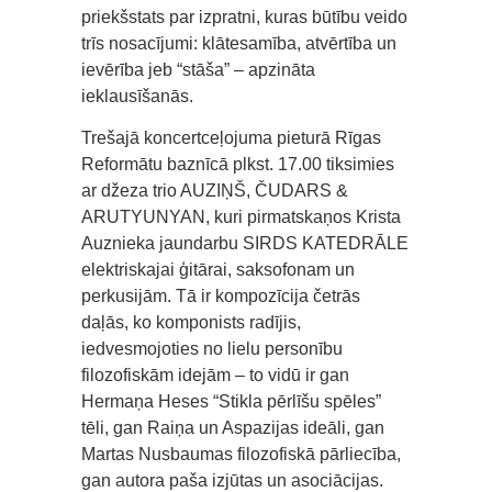
priekšstats par izpratni, kuras būtību veido
trīs nosacījumi: klātesamība, atvērtība un
ievērība jeb “stāša” – apzināta
ieklausīšanās.
Trešajā koncertceļojuma pieturā Rīgas
Reformātu baznīcā plkst. 17.00 tiksimies
ar džeza trio AUZIŅŠ, ČUDARS &
ARUTYUNYAN, kuri pirmatskaņos Krista
Auznieka jaundarbu SIRDS KATEDRĀLE
elektriskajai ģitārai, saksofonam un
perkusijām. Tā ir kompozīcija četrās
daļās, ko komponists radījis,
iedvesmojoties no lielu personību
filozofiskām idejām – to vidū ir gan
Hermaņa Heses “Stikla pērlīšu spēles”
tēli, gan Raiņa un Aspazijas ideāli, gan
Martas Nusbaumas filozofiskā pārliecība,
gan autora paša izjūtas un asociācijas.