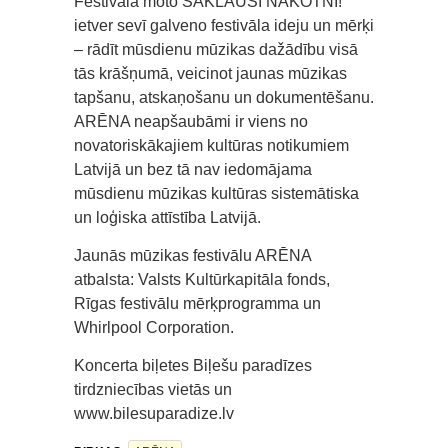
Festivāla moto SAKLAUSI NĀKOTNI!
ietver sevī galveno festivāla ideju un mērķi
– rādīt mūsdienu mūzikas dažādību visā
tās krāšņumā, veicinot jaunas mūzikas
tapšanu, atskaņošanu un dokumentēšanu.
ARĒNA neapšaubāmi ir viens no
novatoriskākajiem kultūras notikumiem
Latvijā un bez tā nav iedomājama
mūsdienu mūzikas kultūras sistemātiska
un loģiska attīstība Latvijā.
Jaunās mūzikas festivālu ARĒNA
atbalsta: Valsts Kultūrkapitāla fonds,
Rīgas festivālu mērķprogramma un
Whirlpool Corporation.
Koncerta biļetes Biļešu paradīzes
tirdzniecības vietās un
www.bilesuparadize.lv