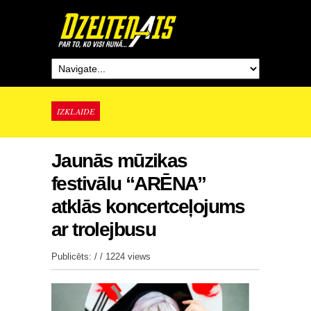
IZKLAIDE
Jaunās mūzikas
festivālu “ARĒNA”
atklās koncertceļojums
ar trolejbusu
Publicēts: / /
1224 views