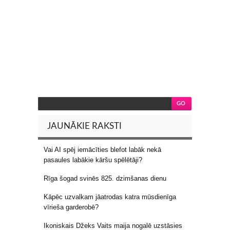
JAUNĀKIE RAKSTI
Vai AI spēj iemācīties blefot labāk nekā
pasaules labākie kāršu spēlētāji?
Rīga šogad svinēs 825. dzimšanas dienu
Kāpēc uzvalkam jāatrodas katra mūsdienīga
vīrieša garderobē?
Ikoniskais Džeks Vaits maija nogalē uzstāsies