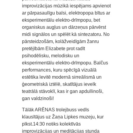
improvizācijas mūzikā iespējams apvienot
ar pārpasaulīgu balsi, elektropopa bītus ar
eksperimentālu elektro-drīmpopu, bet
organiskus augļus un dārzeņus pārvērst
midi signālos un spēlēt kā sintezatoru. No
pārsteidzošām, kolāžveidīgām žanru
pretējībām Elizabete prot radīt
psihodēlisku, melodisku un
eksperimentālu elektro-drīmpopu. Balčus
performances, kuru spēcīgā vizuālā
estētika levitē modernā sirreālismā un
ģeometriskā iztēlē, skatītājus ievelk
teatrālā stāvoklī, kas ir gan apdullinoši,
gan valdzinoši!
Tālāk ARĒNAS trolejbuss vedīs
klausītājus uz Žaņa Lipkes muzeju, kur
plkst.14:30 notiks kolektīvās
improvizācijas un meditācijas stunda