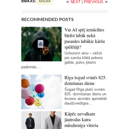
«
»
BIRKAS:
ARĒNA
NEXT
|
PREVIOUS
RECOMMENDED POSTS
Vai AI spēj iemācīties
blefot labāk nekā
pasaules labākie kāršu
spēlētāji?
Uzbursim ainu – sēžot
pie samta klātā pokera
galda, pulss jūtami
paātrinās,...
Rīga šogad svinēs 825.
dzimšanas dienu
Šogad Rīga plaši svinēs
825. dzimšanas dienu un
ikviens aicināts apmeklēt
daudzveidīgos...
Kāpēc uzvalkam
jāatrodas katra
mūsdienīga vīrieša