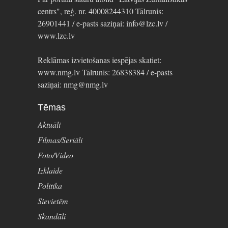
centrs", reģ. nr. 40008244310 Tālrunis:
26901441 / e-pasts saziņai: info@lzc.lv /
www.lzc.lv
Reklāmas izvietošanas iespējas skatiet:
www.nmg.lv Tālrunis: 26838384 / e-pasts
saziņai: nmg@nmg.lv
Tēmas
Aktuāli
Filmas/Seriāli
Foto/Video
Izklaide
Politika
Sievietēm
Skandāli