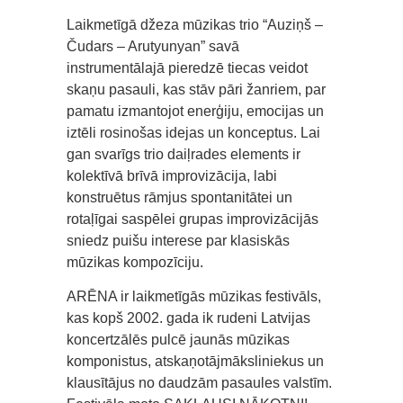
Laikmetīgā džeza mūzikas trio “Auziņš –
Čudars – Arutyunyan” savā
instrumentālajā pieredzē tiecas veidot
skaņu pasauli, kas stāv pāri žanriem, par
pamatu izmantojot enerģiju, emocijas un
iztēli rosinošas idejas un konceptus. Lai
gan svarīgs trio daiļrades elements ir
kolektīvā brīvā improvizācija, labi
konstruētus rāmjus spontanitātei un
rotaļīgai saspēlei grupas improvizācijās
sniedz puišu interese par klasiskās
mūzikas kompozīciju.
ARĒNA ir laikmetīgās mūzikas festivāls,
kas kopš 2002. gada ik rudeni Latvijas
koncertzālēs pulcē jaunās mūzikas
komponistus, atskaņotājmāksliniekus un
klausītājus no daudzām pasaules valstīm.