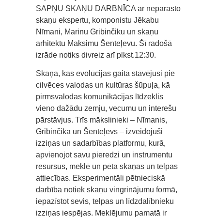
SAPŅU SKAŅU DARBNĪCA ar neparasto
skaņu ekspertu, komponistu Jēkabu
Nīmani, Marinu Gribinčiku un skaņu
arhitektu Maksimu Šenteļevu. Šī radošā
izrāde notiks divreiz arī plkst.12:30.
Skaņa, kas evolūcijas gaitā stāvējusi pie
cilvēces valodas un kultūras šūpuļa, kā
pirmsvalodas komunikācijas līdzeklis
vieno dažādu zemju, vecumu un interešu
pārstāvjus. Trīs mākslinieki – Nīmanis,
Gribinčika un Šenteļevs – izveidojuši
izziņas un sadarbības platformu, kurā,
apvienojot savu pieredzi un instrumentu
resursus, meklē un pēta skaņas un telpas
attiecības. Eksperimentāli pētnieciskā
darbība notiek skaņu vingrinājumu formā,
iepazīstot sevis, telpas un līdzdalībnieku
izziņas iespējas. Meklējumu pamatā ir