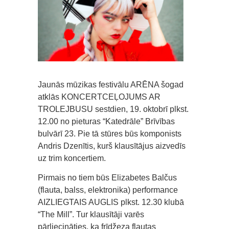
Jaunās mūzikas festivālu ARĒNA šogad
atklās KONCERTCEĻOJUMS AR
TROLEJBUSU sestdien, 19. oktobrī plkst.
12.00 no pieturas “Katedrāle” Brīvības
bulvārī 23. Pie tā stūres būs komponists
Andris Dzenītis, kurš klausītājus aizvedīs
uz trim koncertiem.
Pirmais no tiem būs Elizabetes Balčus
(flauta, balss, elektronika) performance
AIZLIEGTAIS AUGLIS plkst. 12.30 klubā
“The Mill”. Tur klausītāji varēs
pārliecināties, ka frīdžeza flautas