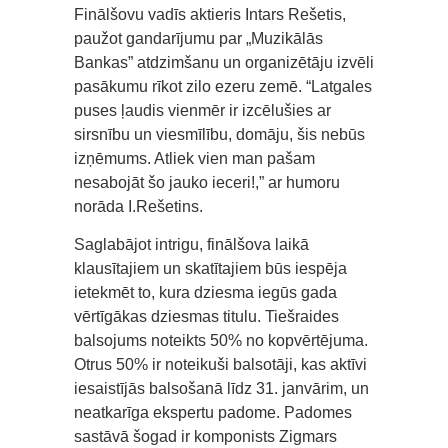
Finālšovu vadīs aktieris Intars Rešetis,
paužot gandarījumu par „Muzikālās
Bankas” atdzimšanu un organizētāju izvēli
pasākumu rīkot zilo ezeru zemē. “Latgales
puses ļaudis vienmēr ir izcēlušies ar
sirsnību un viesmīlību, domāju, šis nebūs
izņēmums. Atliek vien man pašam
nesabojāt šo jauko ieceri!,” ar humoru
norāda I.Rešetins.
Saglabājot intrigu, finālšova laikā
klausītajiem un skatītajiem būs iespēja
ietekmēt to, kura dziesma iegūs gada
vērtīgākas dziesmas titulu. Tiešraides
balsojums noteikts 50% no kopvērtējuma.
Otrus 50% ir noteikuši balsotāji, kas aktīvi
iesaistījās balsošanā līdz 31. janvārim, un
neatkarīga ekspertu padome. Padomes
sastāvā šogad ir komponists Zigmars