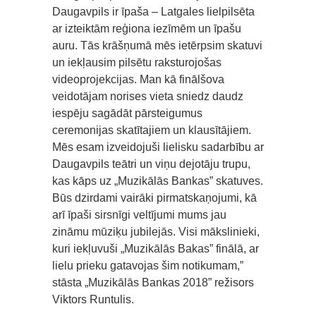
Daugavpils ir īpaša – Latgales lielpilsēta
ar izteiktām reģiona iezīmēm un īpašu
auru. Tās krāšņumā mēs ietērpsim skatuvi
un iekļausim pilsētu raksturojošas
videoprojekcijas. Man kā finālšova
veidotājam norises vieta sniedz daudz
iespēju sagādāt pārsteigumus
ceremonijas skatītajiem un klausītājiem.
Mēs esam izveidojuši lielisku sadarbību ar
Daugavpils teātri un viņu dejotāju trupu,
kas kāps uz „Muzikālās Bankas” skatuves.
Būs dzirdami vairāki pirmatskaņojumi, kā
arī īpaši sirsnīgi veltījumi mums jau
zināmu mūziķu jubilejās. Visi mākslinieki,
kuri iekļuvuši „Muzikālās Bakas” finālā, ar
lielu prieku gatavojas šim notikumam,”
stāsta „Muzikālās Bankas 2018” režisors
Viktors Runtulis.