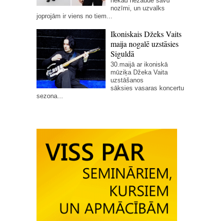
nekad nezaudē savu
nozīmi, un uzvalks
joprojām ir viens no tiem...
Ikoniskais Džeks Vaits
maija nogalē uzstāsies
Siguldā
30.maijā ar ikoniskā
mūziķa Džeka Vaita
uzstāšanos
sāksies vasaras koncertu
sezona...