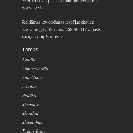
26901441 / e-pasts saziņai: info@lzc.lv /
www.lzc.lv
Reklāmas izvietošanas iespējas skatiet:
www.nmg.lv Tālrunis: 26838384 / e-pasts
saziņai: nmg@nmg.lv
Tēmas
Aktuāli
Filmas/Seriāli
Foto/Video
Izklaide
Politika
Sievietēm
Skandāli
Slavenības
Tautas Balss