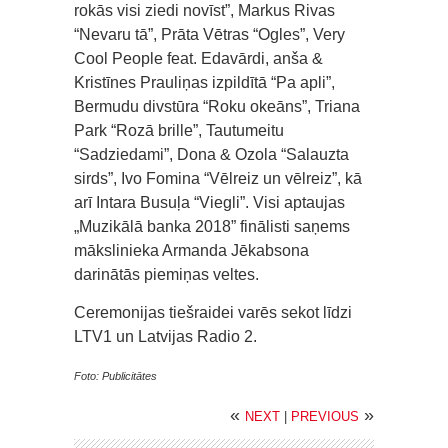
rokās visi ziedi novīst”, Markus Rivas
“Nevaru tā”, Prāta Vētras “Ogles”, Very
Cool People feat. Edavārdi, anša &
Kristīnes Prauliņas izpildītā “Pa apli”,
Bermudu divstūra “Roku okeāns”, Triana
Park “Rozā brille”, Tautumeitu
“Sadziedami”, Dona & Ozola “Salauzta
sirds”, Ivo Fomina “Vēlreiz un vēlreiz”, kā
arī Intara Busuļa “Viegli”. Visi aptaujas
„Muzikālā banka 2018” finālisti saņems
mākslinieka Armanda Jēkabsona
darinātās piemiņas veltes.
Ceremonijas tiešraidei varēs sekot līdzi
LTV1 un Latvijas Radio 2.
Foto: Publicitātes
«
»
NEXT
|
PREVIOUS