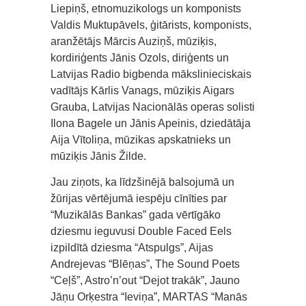
Liepiņš, etnomuzikologs un komponists
Valdis Muktupāvels, ģitārists, komponists,
aranžētājs Mārcis Auziņš, mūziķis,
kordiriģents Jānis Ozols, diriģents un
Latvijas Radio bigbenda mākslinieciskais
vadītājs Kārlis Vanags, mūziķis Aigars
Grauba, Latvijas Nacionālās operas solisti
Ilona Bagele un Jānis Apeinis, dziedātāja
Aija Vītoliņa, mūzikas apskatnieks un
mūziķis Jānis Žilde.
Jau ziņots, ka līdzšinējā balsojumā un
žūrijas vērtējumā iespēju cīnīties par
“Muzikālās Bankas” gada vērtīgāko
dziesmu ieguvusi Double Faced Eels
izpildītā dziesma “Atspulgs”, Aijas
Andrejevas “Blēņas”, The Sound Poets
“Ceļš”, Astro’n’out “Dejot trakāk”, Jauno
Jāņu Orķestra “Ieviņa”, MARTAS “Manās