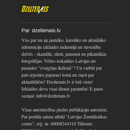
Par dzeltenais.lv
Viss par un ap jaunāko, karstāko un aktuālāko
informāciju izklaides industrijā un slavenību
dzīvēs - skandāli, stāsti, jaunumi un pikantākās
fotogrāfijas. Vēlies ieskatīties Latvijas un
pasaules "zvaigžņu ikdienā"? Un varbūt pat
pats iejusties paparaci lomā un ziņot par
aktualitātēm? Dzeltenais.lv ir īstā vieta!
Izklaides deva visai dienai garantēta! E-pasts
saziņai: info@dzeltenais.lv
Visas autortiesības pieder publikāciju autoriem.
Par portāla saturu atbild "Latvijas Žurnālistikas
centrs", reģ. nr. 40008244310 Tālrunis: