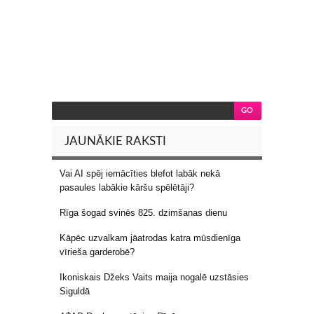
JAUNĀKIE RAKSTI
Vai AI spēj iemācīties blefot labāk nekā
pasaules labākie kāršu spēlētāji?
Rīga šogad svinēs 825. dzimšanas dienu
Kāpēc uzvalkam jāatrodas katra mūsdienīga
vīrieša garderobē?
Ikoniskais Džeks Vaits maija nogalē uzstāsies
Siguldā