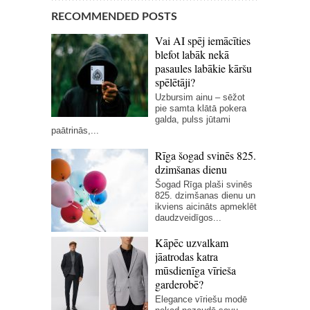
RECOMMENDED POSTS
Vai AI spēj iemācīties
blefot labāk nekā
pasaules labākie kāršu
spēlētāji?
Uzbursim ainu – sēžot
pie samta klātā pokera
galda, pulss jūtami
paātrinās,...
Rīga šogad svinēs 825.
dzimšanas dienu
Šogad Rīga plaši svinēs
825. dzimšanas dienu un
ikviens aicināts apmeklēt
daudzveidīgos...
Kāpēc uzvalkam
jāatrodas katra
mūsdienīga vīrieša
garderobē?
Elegance vīriešu modē