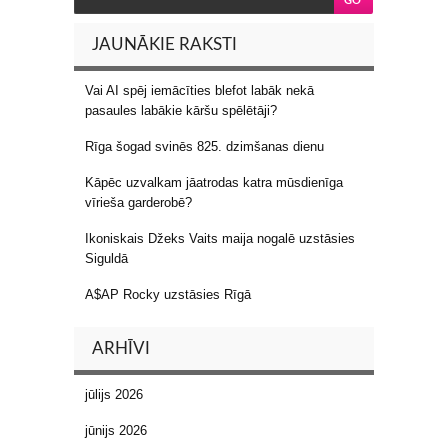
JAUNĀKIE RAKSTI
Vai AI spēj iemācīties blefot labāk nekā
pasaules labākie kāršu spēlētāji?
Rīga šogad svinēs 825. dzimšanas dienu
Kāpēc uzvalkam jāatrodas katra mūsdienīga
vīrieša garderobē?
Ikoniskais Džeks Vaits maija nogalē uzstāsies
Siguldā
A$AP Rocky uzstāsies Rīgā
ARHĪVI
jūlijs 2026
jūnijs 2026