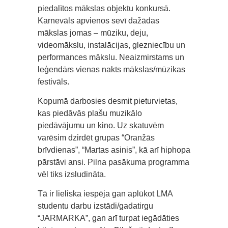
piedalītos mākslas objektu konkursā.
Karnevāls apvienos sevī dažādas
mākslas jomas – mūziku, deju,
videomākslu, instalācijas, glezniecību un
performances mākslu. Neaizmirstams un
leģendārs vienas nakts mākslas/mūzikas
festivāls.
Kopumā darbosies desmit pieturvietas,
kas piedāvās plašu muzikālo
piedāvājumu un kino. Uz skatuvēm
varēsim dzirdēt grupas “Oranžās
brīvdienas”, “Martas asinis”, kā arī hiphopa
pārstāvi ansi. Pilna pasākuma programma
vēl tiks izsludināta.
Tā ir lieliska iespēja gan aplūkot LMA
studentu darbu izstādi/gadatirgu
“JARMARKA”, gan arī turpat iegādāties