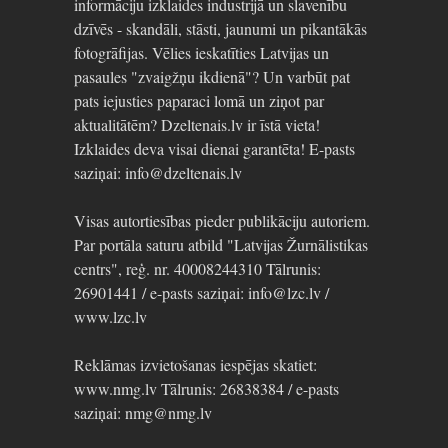
informāciju izklaides industrijā un slavenību
dzīvēs - skandāli, stāsti, jaunumi un pikantākās
fotogrāfijas. Vēlies ieskatīties Latvijas un
pasaules "zvaigžņu ikdienā"? Un varbūt pat
pats iejusties paparaci lomā un ziņot par
aktualitātēm? Dzeltenais.lv ir īstā vieta!
Izklaides deva visai dienai garantēta! E-pasts
saziņai: info@dzeltenais.lv
Visas autortiesības pieder publikāciju autoriem.
Par portāla saturu atbild "Latvijas Žurnālistikas
centrs", reģ. nr. 40008244310 Tālrunis:
26901441 / e-pasts saziņai: info@lzc.lv /
www.lzc.lv
Reklāmas izvietošanas iespējas skatiet:
www.nmg.lv Tālrunis: 26838384 / e-pasts
saziņai: nmg@nmg.lv