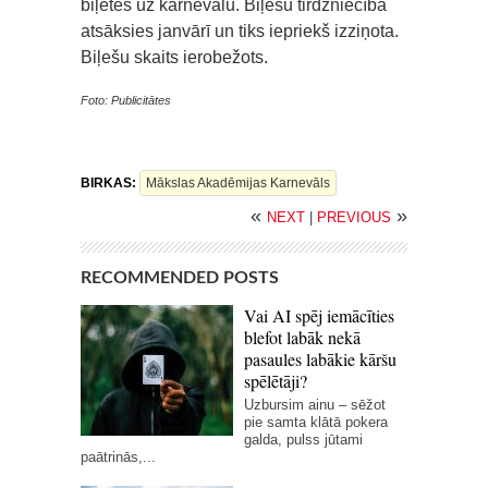
biļetes uz karnevālu. Biļešu tirdzniecība
atsāksies janvārī un tiks iepriekš izziņota.
Biļešu skaits ierobežots.
Foto: Publicitātes
BIRKAS:
Mākslas Akadēmijas Karnevāls
«
»
NEXT
|
PREVIOUS
RECOMMENDED POSTS
Vai AI spēj iemācīties
blefot labāk nekā
pasaules labākie kāršu
spēlētāji?
Uzbursim ainu – sēžot
pie samta klātā pokera
galda, pulss jūtami
paātrinās,...