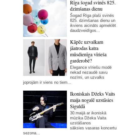
Rīga šogad svinēs 825.
dzimšanas dienu
Šogad Rīga plaši svinēs
825. dzimšanas dienu un
ikviens aicināts apmeklēt
daudzveidīgos...
Kāpēc uzvalkam
jāatrodas katra
mūsdienīga vīrieša
garderobē?
Elegance vīriešu modē
nekad nezaudē savu
nozīmi, un uzvalks
joprojām ir viens no tiem...
Ikoniskais Džeks Vaits
maija nogalē uzstāsies
Siguldā
30.maijā ar ikoniskā
mūziķa Džeka Vaita
uzstāšanos
sāksies vasaras koncertu
sezona...