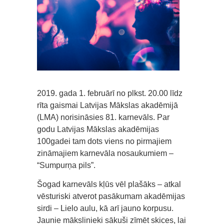
2019. gada 1. februārī no plkst. 20.00 līdz
rīta gaismai Latvijas Mākslas akadēmijā
(LMA) norisināsies 81. karnevāls. Par
godu Latvijas Mākslas akadēmijas
100gadei tam dots viens no pirmajiem
zināmajiem karnevāla nosaukumiem –
“Sumpurņa pils”.
Šogad karnevāls kļūs vēl plašāks – atkal
vēsturiski atverot pasākumam akadēmijas
sirdi – Lielo aulu, kā arī jauno korpusu.
Jaunie mākslinieki sākuši zīmēt skices, lai