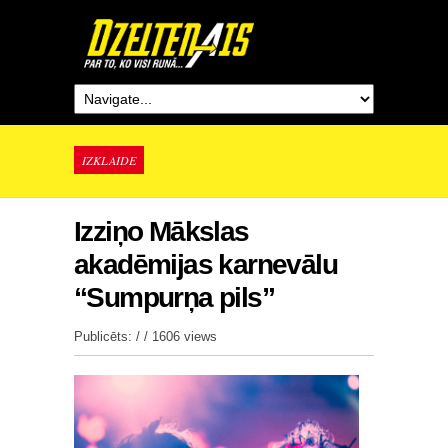
IZKLAIDE
Izziņo Mākslas
akadēmijas karnevālu
“Sumpurņa pils”
Publicēts: / /
1606 views