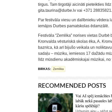
tirgus. Tam tirgotāji aicināti pieteikties līd
gita.taurina@durbe.lv vai +371 28835821
Par festivāla viesu un dalībnieku vēdera 
iemājos Durbes pamatskolas ēdamzālē.
Festivāla “Zemlika” norises vietas Durbē 
Kronvalda vēsturiskā skolas ēka, A. Kron
baznīca, kā arī bijušo veikala un noliktavu
sadaļu – mūziku, iemiesos 17 dažādu mūzi
līdz mūsdienu akadēmiskajai mūzikai, no ta
BIRKAS:
Zemlika
RECOMMENDED POSTS
Vai AI spēj iemācīties 
labāk nekā pasaules la
kāršu spēlētāji?
Uzbursim ainu – sēžot p