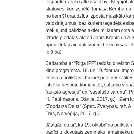
iespaidu uz visu atlikušo dzīvi. Klejojot a
skatuves, kur izspēlē Tomasa Bernharda rom
no tiem šī draudzība izposta muzikālo karj
valdzinājumus, bez kuriem tagadējā esība
meklējumi palīdzēs aktierim, kuram cīņa ar
Izrādē piedalās aktieri Jānis Kronis un A
apmeklētāji aicināti izņemt bezmaksas ie
ielā 5a).
Sadarbībā ar “Riga IFF” radošo direktori 
kino programma. 18. un 19. februārī impro
esošajā noliktavā, būs iespēja noskatīties 
cilvēku nespēju komunicēt, saltumu vienam 
“auksto agresiju” un “sasalušo sarunu”. Pr
H. Paulmasons, Dānija, 2017. g.), “Zem kok
“Zoodārzs Delta” (Spec. Žvėrynas, rež. A. 
Trīrs, Norvēģija, 2017. g.).
Jāatgādina arī, ka 19. oktobrī no pulkste
tradīciju kļuvušais zemnieku, amatnieku 