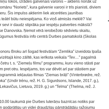
tmiņu lokos, izrādes galvenais varonis – aktieris nonāk uz
ānu “Noriets”, kura galvenie varoņi ir trīs pianisti, diviem
eru. Šis impulss aktierim liek atcerēties jaunības
 teātrī būtu neiespējama. Ko viņš atmiņās meklē? Vai
 sevi ir daudz stiprāka par iespēju patverties mākslā?
lise Danovska. Ņemot vērā ierobežoto sēdvietu skaitu,
lūgumus festivāla info centrā Durbes pamatskolā (Skolas
Sonoru Broku arī šogad festivālam “Zemlika” izveidota īpaša
vizētajā kino zālītē, kas ierīkota veikala “Tev…” pagalmā
četru t. s. “Ziemeļu filmu” programmu, kuru vieno stāsti par
pret otru. Iespējams, tos var dēvēt arī par stāstiem par
ogrammā iekļautas filmas “Ziemas brāļi” (Vinterbrødre, rež.
a” (Undir trénu, rež. H. G. Sigurdsons, Islande, 2017. g.),
Lekavičus, Lietuva, 2019. g.) un “Telma” (Thelma, rež. J.
n 10.00 laukumā pie Durbes luterāņu baznīcas notiks par
un godprātīgu un videi draudzīgu pārstrādātāju ražojumu