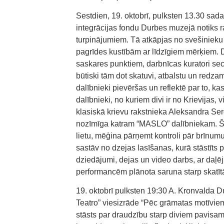
Sestdien, 19. oktobrī, pulksten 13.30 sad
integrācijas fondu Durbes muzejā notiks r
turpinājumiem. Tā atkāpjas no svešiniek
pagrīdes kustībām ar līdzīgiem mērķiem.
saskares punktiem, darbnīcas kuratori secin
būtiski tām dot skatuvi, atbalstu un red
dalībnieki pievēršas un reflektē par to, ka
dalībnieki, no kuriem divi ir no Krievijas, 
klasiskā krievu rakstnieka Aleksandra Ser
nozīmīga katram “MASLO” dalībniekam. Šī 
lietu, mēģina pārņemt kontroli pār brīnum
sastāv no dzejas lasīšanas, kurā stāstīts 
dziedājumi, dejas un video darbs, ar daļē
performancēm plānota saruna starp skatīt
19. oktobrī pulksten 19:30 A. Kronvalda D
Teatro” viesizrāde “Pēc grāmatas motīviem”
stāsts par draudzību starp diviem pavisam j