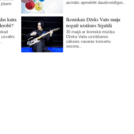
aicināts apmeklēt daudzveidīgos...
 jūtami
das katra
Ikoniskais Džeks Vaits maija
derobē?
nogalē uzstāsies Siguldā
nekad
30.maijā ar ikoniskā mūziķa
 uzvalks
Džeka Vaita uzstāšanos
..
sāksies vasaras koncertu
sezona...