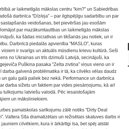
arbībā ar laikmetīgās mākslas centru “kim?” un Sabiedrības
adošā darbnīca “D/z/eja” – par ilgtspējīgu sadarbību un par
u sastapšanās veidošanas, bet pievēršas jau esošām
 Domājot par mazākumtautības un laikmetīgās mākslas
ājuši, ka šādas iniciatīvas un tikšanās jau notiek, un ir
zamību. Darbnīcā piedalās apvienība “MASLO”, kuras
s viņiem ir svarīgs un aktuāls mūsdienu krievu kultūrā. Seši
viens no Ukrainas un trīs dzimuši Latvijā, secinājuši, ka
gejeviča Puškina pasaka “Zelta zivtiņa” viņus vieno un ir
darba galvenā problēmatika ir tā, ka cilvēks vēlas daudz
u un galu galā paliek bez nekā. Performance un darbnīca
par darba sižetu un faktiem par vides piesārņojumu, kā arī
ju tulkojumu latviešu valodā. Pēc iesaistošajām
ājiem un māksliniekiem.
urbes pamatskolas sarīkojumu zālē notiks “Dirty Deal
. Valtera Sīļa dramatizētais un režisētais skatuves darbs ir
auniem cilvēkiem, kura ir ārkārtīgi īsa, bet spēj atstāt