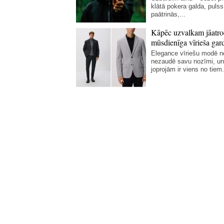
klātā pokera galda, pulss
paātrinās,...
Kāpēc uzvalkam jāatro
mūsdienīga vīrieša gar
Elegance vīriešu modē 
nezaudē savu nozīmi, un
joprojām ir viens no tiem.