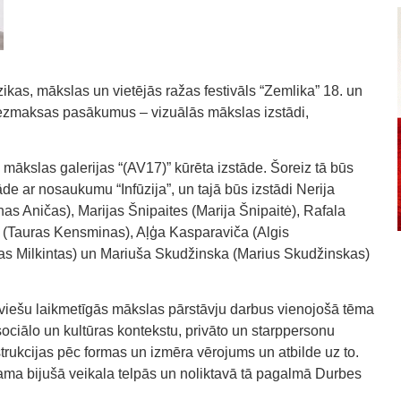
ikas, mākslas un vietējās ražas festivāls “Zemlika” 18. un
bezmaksas pasākumus – vizuālās mākslas izstādi,
ākslas galerijas “(AV17)” kūrēta izstāde. Šoreiz tā būs
de ar nosaukumu “Infūzija”, un tajā būs izstādi Nerija
as Aničas), Marijas Šnipaites (Marija Šnipaitė), Rafala
 (Tauras Kensminas), Aļģa Kasparaviča (Algis
as Milkintas) un Mariuša Skudžinska (Marius Skudžinskas)
viešu laikmetīgās mākslas pārstāvju darbus vienojošā tēma
 sociālo un kultūras kontekstu, privāto un starppersonu
trukcijas pēc formas un izmēra vērojums un atbilde uz to.
ama bijušā veikala telpās un noliktavā tā pagalmā Durbes