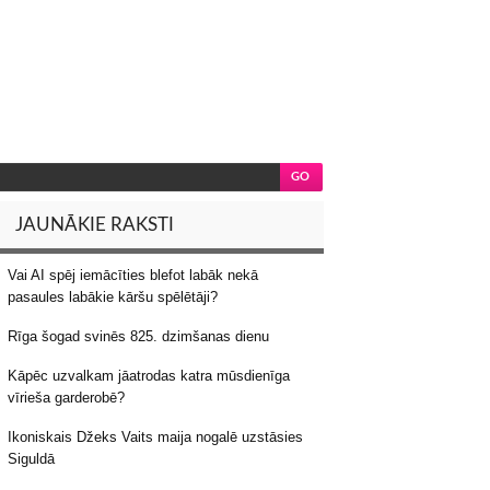
JAUNĀKIE RAKSTI
Vai AI spēj iemācīties blefot labāk nekā
pasaules labākie kāršu spēlētāji?
Rīga šogad svinēs 825. dzimšanas dienu
Kāpēc uzvalkam jāatrodas katra mūsdienīga
vīrieša garderobē?
Ikoniskais Džeks Vaits maija nogalē uzstāsies
Siguldā