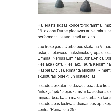
Kā ierasts, līdzās koncertprogrammai, mūz
19. oktobrī Durbē piedāvās arī vairākus 
performanci, teātra izrādi un kino.
Jau trešo gadu Durbē būs skatāma Viļņas m
astoņu lietuviešu mākslinieku grupas izstā
Ermina (Nerijus Erminas), Jona Aniča (Jon
Pesļaka (Rafal Piesliak), Taura Kensmina
Kasparavičius), Rimanta Milkinta (Rimant
skulptūras, objekti un instalācijas.
Izstādē apskatāmie dažādu paaudžu lietu
“infūzija” jeb “piejaukums” ir kā šodienas
mijiedarbes, kā arī mākslas darba kā kons
Izstāde abas festivāla dienas būs aplūkoj
centrā (Raiņa iela 29).