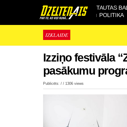
TAUTAS BA
POLITIKA
IZKLAIDE
Izziņo festivāla
pasākumu prog
Publicēts: / /
1306 views