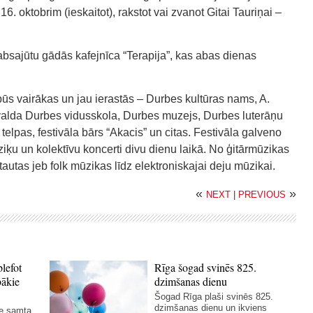
z 16. oktobrim (ieskaitot), rakstot vai zvanot Gitai Tauriņai –
.
labsajūtu gādās kafejnīca “Terapija”, kas abas dienas
būs vairākas un jau ierastās – Durbes kultūras nams, A.
valda Durbes vidusskola, Durbes muzejs, Durbes luterāņu
 telpas, festivāla bārs “Akacis” un citas. Festivāla galveno
ķu un kolektīvu koncerti divu dienu laikā. No ģitārmūzikas
utas jeb folk mūzikas līdz elektroniskajai deju mūzikai.
«
»
NEXT
|
PREVIOUS
blefot
Rīga šogad svinēs 825.
bākie
dzimšanas dienu
Šogad Rīga plaši svinēs 825.
dzimšanas dienu un ikviens
ie samta