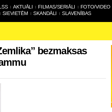
LSS
AKTUĀLI
FILMAS/SERIĀLI
FOTO/VIDEO
SIEVIETĒM
SKANDĀLI
SLAVENĪBAS
 “Zemlika” bezmaksas
rammu