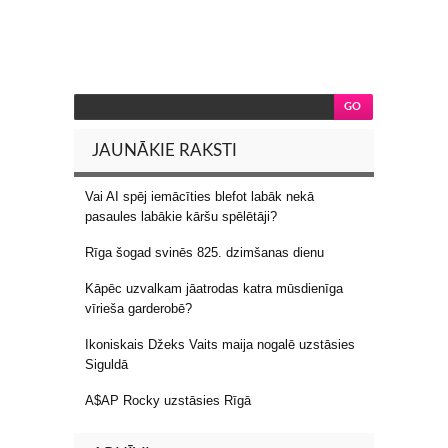
JAUNĀKIE RAKSTI
Vai AI spēj iemācīties blefot labāk nekā
pasaules labākie kāršu spēlētāji?
Rīga šogad svinēs 825. dzimšanas dienu
Kāpēc uzvalkam jāatrodas katra mūsdienīga
vīrieša garderobē?
Ikoniskais Džeks Vaits maija nogalē uzstāsies
Siguldā
A$AP Rocky uzstāsies Rīgā