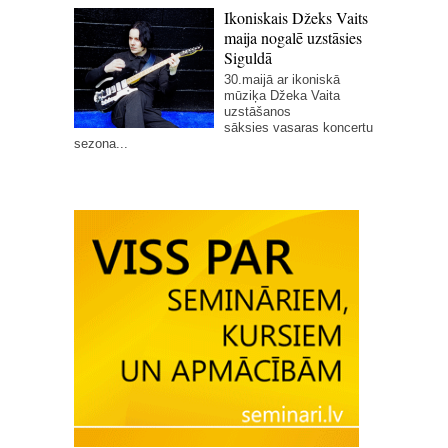
Ikoniskais Džeks Vaits
maija nogalē uzstāsies
Siguldā
30.maijā ar ikoniskā
mūziķa Džeka Vaita
uzstāšanos
sāksies vasaras koncertu
sezona...