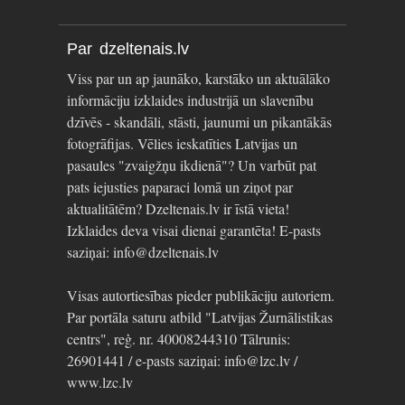
Par dzeltenais.lv
Viss par un ap jaunāko, karstāko un aktuālāko
informāciju izklaides industrijā un slavenību
dzīvēs - skandāli, stāsti, jaunumi un pikantākās
fotogrāfijas. Vēlies ieskatīties Latvijas un
pasaules "zvaigžņu ikdienā"? Un varbūt pat
pats iejusties paparaci lomā un ziņot par
aktualitātēm? Dzeltenais.lv ir īstā vieta!
Izklaides deva visai dienai garantēta! E-pasts
saziņai: info@dzeltenais.lv
Visas autortiesības pieder publikāciju autoriem.
Par portāla saturu atbild "Latvijas Žurnālistikas
centrs", reģ. nr. 40008244310 Tālrunis:
26901441 / e-pasts saziņai: info@lzc.lv /
www.lzc.lv