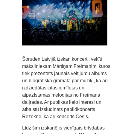
Šoruden Latvijā izskan koncerti, veltīti
māksliniekam Mārtiņam Freimanim, kuros
tiek prezentēts jaunais veltījumu albums
un biogrāfiskā grāmata par mūziķi, kā arī
izdziedātas citas iemīļotas un
atpazīstamas melodijas no Freimaņa
daiļrades. Ar publikas lielo interesi un
atbalstu izsludināts papildkoncerts
Rēzeknē, kā arī koncerts Cēsīs.
Līdz šim izskanējis vienīgais brīvdabas