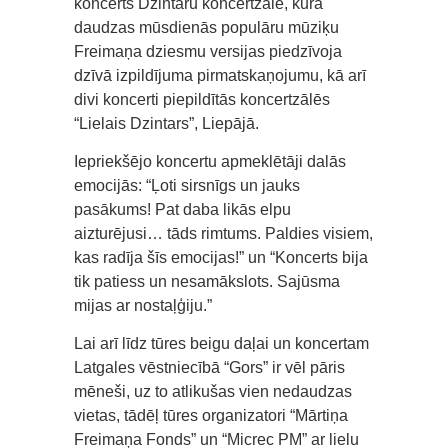
koncerts Dzintaru koncertzālē, kurā
daudzas mūsdienās populāru mūziķu
Freimaņa dziesmu versijas piedzīvoja
dzīvā izpildījuma pirmatskaņojumu, kā arī
divi koncerti piepildītās koncertzālēs
“Lielais Dzintars”, Liepājā.
Iepriekšējo koncertu apmeklētāji dalās
emocijās: “Ļoti sirsnīgs un jauks
pasākums! Pat daba likās elpu
aizturējusi… tāds rimtums. Paldies visiem,
kas radīja šīs emocijas!” un “Koncerts bija
tik patiess un nesamākslots. Sajūsma
mijas ar nostaļģiju.”
Lai arī līdz tūres beigu daļai un koncertam
Latgales vēstniecībā “Gors” ir vēl pāris
mēneši, uz to atlikušas vien nedaudzas
vietas, tādēļ tūres organizatori “Mārtiņa
Freimaņa Fonds” un “Micrec PM” ar lielu