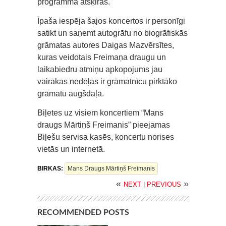
programma atšķiras.
Īpaša iespēja šajos koncertos ir personīgi
satikt un saņemt autogrāfu no biogrāfiskās
grāmatas autores Daigas Mazvērsītes,
kuras veidotais Freimaņa draugu un
laikabiedru atmiņu apkopojums jau
vairākas nedēļas ir grāmatnīcu pirktāko
grāmatu augšdaļā.
Biļetes uz visiem koncertiem “Mans
draugs Mārtiņš Freimanis” pieejamas
Biļešu servisa kasēs, koncertu norises
vietās un internetā.
BIRKAS:
Mans Draugs Mārtiņš Freimanis
«
»
NEXT
|
PREVIOUS
RECOMMENDED POSTS