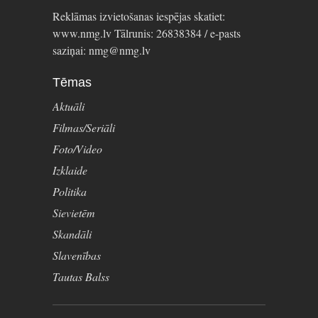
Reklāmas izvietošanas iespējas skatiet:
www.nmg.lv Tālrunis: 26838384 / e-pasts
saziņai: nmg@nmg.lv
Tēmas
Aktuāli
Filmas/Seriāli
Foto/Video
Izklaide
Politika
Sievietēm
Skandāli
Slavenības
Tautas Balss