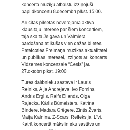
koncerta mūziķu atbalstu izziņojuši
papildkoncertu 8.decembrī plkst. 15:00.
Arī citās pilsētās novērojama aktīva
klausītāju interese par šiem koncertiem,
tajā skaitā Jelgavā un Valmierā
pārdošanā atlikušas vien dažas biļetes.
Pateicoties Freimaņa mūzikas aktualitātei
un publikas interesei, izziņots arī koncerts
Vidzemes koncertzālē “Cēsis” jau
27.oktobrī plkst. 19:00.
Tūres dalībnieku sastāvā ir Lauris
Reiniks, Aija Andrejeva, Ivo Fomins,
Andris Ērglis, Ralfs Eilands, Olga
Rajecka, Kārlis Būmeisters, Katrīna
Bindere, Madara Grēgere, Zintis Žvarts,
Maija Kalniņa, Z-Scars, Refleksija, Līvi.
Katrā koncertā mākslinieku sastāvs un