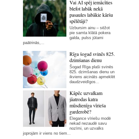
Vai AI spēj iemācīties
blefot labāk nekā
pasaules labākie kāršu
spēlētāji?
Uzbursim ainu – sēžot
pie samta klātā pokera
galda, pulss jūtami
paātrinās,...
Rīga šogad svinēs 825.
dzimšanas dienu
Šogad Rīga plaši svinēs
825. dzimšanas dienu un
ikviens aicināts apmeklēt
daudzveidīgos...
Kāpēc uzvalkam
jāatrodas katra
mūsdienīga vīrieša
garderobē?
Elegance vīriešu modē
nekad nezaudē savu
nozīmi, un uzvalks
joprojām ir viens no tiem...