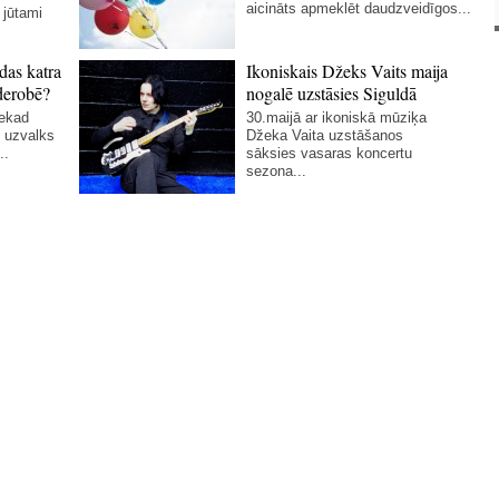
aicināts apmeklēt daudzveidīgos...
 jūtami
das katra
Ikoniskais Džeks Vaits maija
derobē?
nogalē uzstāsies Siguldā
nekad
30.maijā ar ikoniskā mūziķa
 uzvalks
Džeka Vaita uzstāšanos
..
sāksies vasaras koncertu
sezona...