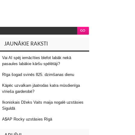
JAUNĀKIE RAKSTI
Vai AI spēj iemācīties blefot labāk nekā
pasaules labākie kāršu spēlētāji?
Rīga šogad svinēs 825. dzimšanas dienu
Kāpēc uzvalkam jāatrodas katra mūsdienīga
vīrieša garderobē?
Ikoniskais Džeks Vaits maija nogalē uzstāsies
Siguldā
A$AP Rocky uzstāsies Rīgā