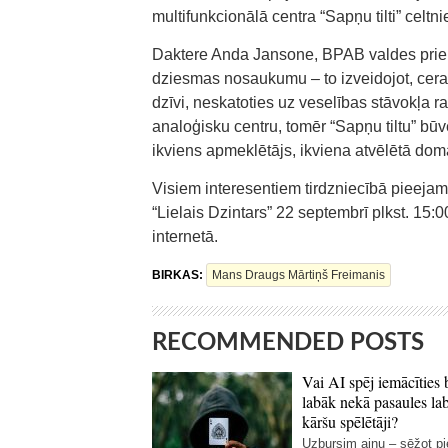
multifunkcionālā centra “Sapņu tilti” celtni
Daktere Anda Jansone, BPAB valdes prie
dziesmas nosaukumu – to izveidojot, ceram 
dzīvi, neskatoties uz veselības stāvokļa r
analoģisku centru, tomēr “Sapņu tiltu” bū
ikviens apmeklētājs, ikviena atvēlētā doma
Visiem interesentiem tirdzniecībā pieejam
“Lielais Dzintars” 22 septembrī plkst. 15:0
internetā.
BIRKAS:
Mans Draugs Mārtiņš Freimanis
RECOMMENDED POSTS
Vai AI spēj iemācīties 
labāk nekā pasaules la
kāršu spēlētāji?
Uzbursim ainu – sēžot p