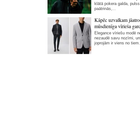
klātā pokera galda, pulss
paātrinās,...
Kāpēc uzvalkam jāatro
mūsdienīga vīrieša gar
Elegance vīriešu modē 
nezaudē savu nozīmi, un
joprojām ir viens no tiem.