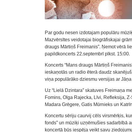
Par godu nesen izdotajam populāru mūziķ
Mazvērsītes veidotajai biogrāfiskajai grām
draugs Mārtiņš Freimanis”. Ņemot vērā liep
papildkoncerts 22.septembrī plkst. 15:00.
Koncerts “Mans draugs Mārtiņš Freimanis”
ieskaņotās un radio ēterā daudz skanējuš
viņa populārāko dziesmu versijas ar Jāņa
Uz “Lielā Dzintara” skatuves Freimaņa mel
Fomins, Olga Rajecka, Līvi, Refleksija, Z-
Madara Grēgere, Gatis Mūrnieks un Katrī
Koncertu sēriju caurvij cēls virsmērķis, k
fonds” un mūziķi uzņēmušies sadarbībā ar 
koncertā būs iespēja veikt savu ziedojumu