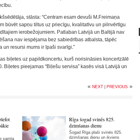
ecību.
kšsēdētāja, stāsta: “Centram esam devuši M.Freimaņa
būvēt sapņu tiltus uz priecīgu, kvalitatīvu un pilnvērtīgu
adītajiem ierobežojumiem. Patlaban Latvijā un Baltijā nav
vēšana nav iespējama bez sabiedrības atbalsta, tāpēc
 un resursi mums ir īpaši svarīgi.”
as biļetes uz papildkoncertu, kurš norisināsies koncertzālē
0. Biļetes pieejamas “Biļešu servisa” kasēs visā Latvijā un
«
»
NEXT
|
PREVIOUS
blefot
Rīga šogad svinēs 825.
bākie
dzimšanas dienu
Šogad Rīga plaši svinēs 825.
dzimšanas dienu un ikviens
ie samta