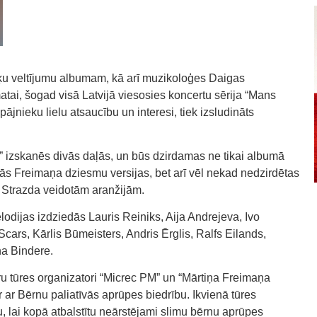
u veltījumu albumam, kā arī muzikoloģes Daigas
atai, šogad visā Latvijā viesosies koncertu sērija “Mans
ājnieku lielu atsaucību un interesi, tiek izsludināts
 izskanēs divās daļās, un būs dzirdamas ne tikai albumā
ās Freimaņa dziesmu versijas, bet arī vēl nekad nedzirdētas
 Strazda veidotām aranžijām.
odijas izdziedās Lauris Reiniks, Aija Andrejeva, Ivo
Scars, Kārlis Būmeisters, Andris Ērglis, Ralfs Eilands,
na Bindere.
uru tūres organizatori “Micrec PM” un “Mārtiņa Freimaņa
ar Bērnu paliatīvās aprūpes biedrību. Ikvienā tūres
, lai kopā atbalstītu neārstējami slimu bērnu aprūpes