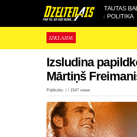
TAUTAS BA
POLITIKA
IZKLAIDE
Izsludina papild
Mārtiņš Freimani
Publicēts: / /
1547 views