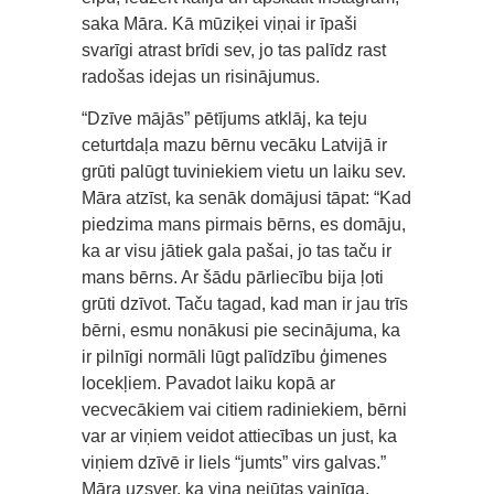
saka Māra. Kā mūziķei viņai ir īpaši
svarīgi atrast brīdi sev, jo tas palīdz rast
radošas idejas un risinājumus.
“Dzīve mājās” pētījums atklāj, ka teju
ceturtdaļa mazu bērnu vecāku Latvijā ir
grūti palūgt tuviniekiem vietu un laiku sev.
Māra atzīst, ka senāk domājusi tāpat: “Kad
piedzima mans pirmais bērns, es domāju,
ka ar visu jātiek gala pašai, jo tas taču ir
mans bērns. Ar šādu pārliecību bija ļoti
grūti dzīvot. Taču tagad, kad man ir jau trīs
bērni, esmu nonākusi pie secinājuma, ka
ir pilnīgi normāli lūgt palīdzību ģimenes
locekļiem. Pavadot laiku kopā ar
vecvecākiem vai citiem radiniekiem, bērni
var ar viņiem veidot attiecības un just, ka
viņiem dzīvē ir liels “jumts” virs galvas.”
Māra uzsver, ka viņa nejūtas vainīga,