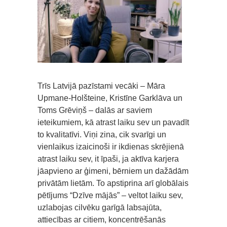
Trīs Latvijā pazīstami vecāki – Māra
Upmane-Holšteine, Kristīne Garklāva un
Toms Grēviņš – dalās ar saviem
ieteikumiem, kā atrast laiku sev un pavadīt
to kvalitatīvi. Viņi zina, cik svarīgi un
vienlaikus izaicinoši ir ikdienas skrējienā
atrast laiku sev, it īpaši, ja aktīva karjera
jāapvieno ar ģimeni, bērniem un dažādām
privātām lietām. To apstiprina arī globālais
pētījums “Dzīve mājās” – veltot laiku sev,
uzlabojas cilvēku garīgā labsajūta,
attiecības ar citiem, koncentrēšanās