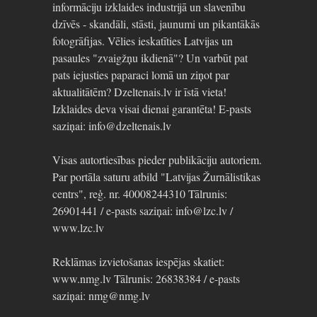
informāciju izklaides industrijā un slavenību
dzīvēs - skandāli, stāsti, jaunumi un pikantākās
fotogrāfijas. Vēlies ieskatīties Latvijas un
pasaules "zvaigžņu ikdienā"? Un varbūt pat
pats iejusties paparaci lomā un ziņot par
aktualitātēm? Dzeltenais.lv ir īstā vieta!
Izklaides deva visai dienai garantēta! E-pasts
saziņai: info@dzeltenais.lv
Visas autortiesības pieder publikāciju autoriem.
Par portāla saturu atbild "Latvijas Žurnālistikas
centrs", reģ. nr. 40008244310 Tālrunis:
26901441 / e-pasts saziņai: info@lzc.lv /
www.lzc.lv
Reklāmas izvietošanas iespējas skatiet:
www.nmg.lv Tālrunis: 26838384 / e-pasts
saziņai: nmg@nmg.lv