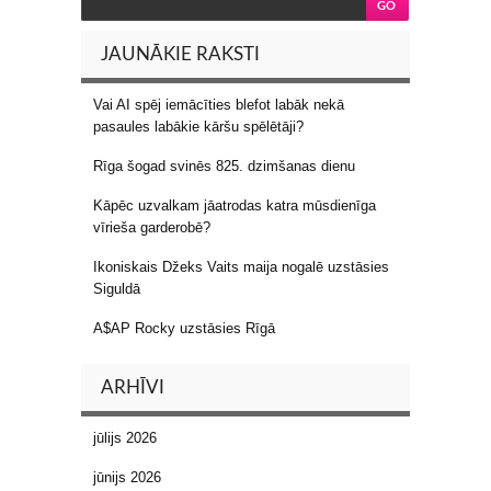
JAUNĀKIE RAKSTI
Vai AI spēj iemācīties blefot labāk nekā
pasaules labākie kāršu spēlētāji?
Rīga šogad svinēs 825. dzimšanas dienu
Kāpēc uzvalkam jāatrodas katra mūsdienīga
vīrieša garderobē?
Ikoniskais Džeks Vaits maija nogalē uzstāsies
Siguldā
A$AP Rocky uzstāsies Rīgā
ARHĪVI
jūlijs 2026
jūnijs 2026