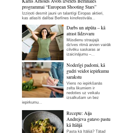
Kārlis Arnolds Avots izvēlēts Berlināles
programmai “European Shooting Stars”
Izziņoti desmit jauni un talantīgi Eiropas aktieri,
kas atlasīti dalībai Berlīnes kinofestivāla...
Darbs un atpūta – kā
atrast līdzsvaru
Mūsdienu straujajā
dzīves ritmā arvien vairāk
cilvēku saskaras ar
izaicinājumu –...
Noderīgi padomi, kā
gudri veidot iepirkumu
sarakstu
Viens no iepirkšanās
zelta likumiem ir
nedoties uz veikalu
izsalkušam un bez
iepirkumu...
Recepte: Aija
Andrejeva gatavo pastu
kā Itālijā
Pasta kā Itālijā? Tātad