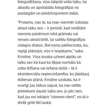
fotografēšana, viņa labprāt velta laiku, lai
atlasītu un apstrādātu fotogrāfijas no
pastaigām un piedzīvojumiem dabā.
“Protams, nav tā, ka man vienmēr izdodas
atrast laiku sev – ir periodi, kad nedēļām
neesmu paņēmusi rokā grāmatu vai
nevaru atrast brīdi, lai saliktu fotogrāfijas
cietajos diskos. Bet esmu pārliecināta, ka,
rūpīgi plānojot, viss ir iespējams,” saka
Kristīne. Viņa iesaka uztvert atpūtu un
laiku sev kā kaut ko tikpat normālu kā
zobu tīrīšana vai iešana dušā – tā ir
eksistenciāla nepieciešamība, ko jāiekļauj
ikdienas plānā. Kristīne uzskata, ka ir
svarīgi jau laikus sajust, ka nav veltīts
pietiekami daudz laika sev, jo pēc tam,
kad jau esi iekāpis “vāveres ritenī”, no tā ir
divtik grūti tikt laukā.