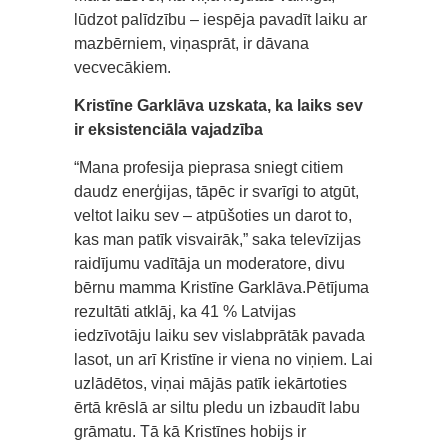
lūdzot palīdzību – iespēja pavadīt laiku ar
mazbērniem, viņasprāt, ir dāvana
vecvecākiem.
Kristīne Garklāva uzskata, ka laiks sev
ir eksistenciāla vajadzība
“Mana profesija pieprasa sniegt citiem
daudz enerģijas, tāpēc ir svarīgi to atgūt,
veltot laiku sev – atpūšoties un darot to,
kas man patīk visvairāk,” saka televīzijas
raidījumu vadītāja un moderatore, divu
bērnu mamma Kristīne Garklāva.Pētījuma
rezultāti atklāj, ka 41 % Latvijas
iedzīvotāju laiku sev vislabprātāk pavada
lasot, un arī Kristīne ir viena no viņiem. Lai
uzlādētos, viņai mājās patīk iekārtoties
ērtā krēslā ar siltu pledu un izbaudīt labu
grāmatu. Tā kā Kristīnes hobijs ir