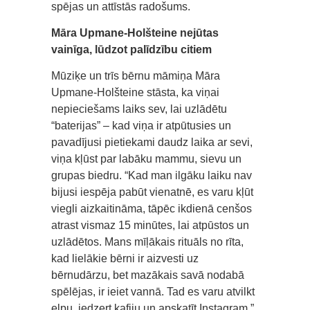
spējas un attīstās radošums.
Māra Upmane-Holšteine nejūtas
vainīga, lūdzot palīdzību citiem
Mūziķe un trīs bērnu māmiņa Māra
Upmane-Holšteine stāsta, ka viņai
nepieciešams laiks sev, lai uzlādētu
“baterijas” – kad viņa ir atpūtusies un
pavadījusi pietiekami daudz laika ar sevi,
viņa kļūst par labāku mammu, sievu un
grupas biedru. “Kad man ilgāku laiku nav
bijusi iespēja pabūt vienatnē, es varu kļūt
viegli aizkaitināma, tāpēc ikdienā cenšos
atrast vismaz 15 minūtes, lai atpūstos un
uzlādētos. Mans mīļākais rituāls no rīta,
kad lielākie bērni ir aizvesti uz
bērnudārzu, bet mazākais savā nodabā
spēlējas, ir ieiet vannā. Tad es varu atvilkt
elpu, iedzert kafiju un apskatīt Instagram,”