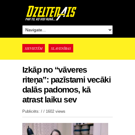
SIEVIETĒM
SLAVENĪBAS
Izkāp no “vāveres
riteņa”: pazīstami vecāki
dalās padomos, kā
atrast laiku sev
Publicēts: / /
1602 views