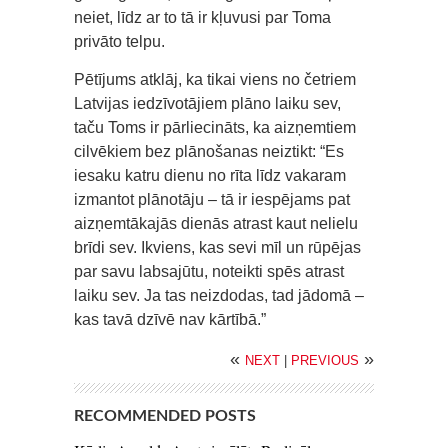
neiet, līdz ar to tā ir kļuvusi par Toma
privāto telpu.
Pētījums atklāj, ka tikai viens no četriem
Latvijas iedzīvotājiem plāno laiku sev,
taču Toms ir pārliecināts, ka aizņemtiem
cilvēkiem bez plānošanas neiztikt: “Es
iesaku katru dienu no rīta līdz vakaram
izmantot plānotāju – tā ir iespējams pat
aizņemtākajās dienās atrast kaut nelielu
brīdi sev. Ikviens, kas sevi mīl un rūpējas
par savu labsajūtu, noteikti spēs atrast
laiku sev. Ja tas neizdodas, tad jādomā –
kas tavā dzīvē nav kārtībā.”
«
»
NEXT
|
PREVIOUS
RECOMMENDED POSTS