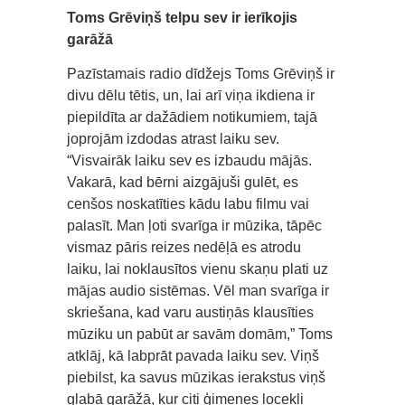
Toms Grēviņš telpu sev ir ierīkojis
garāžā
Pazīstamais radio dīdžejs Toms Grēviņš ir
divu dēlu tētis, un, lai arī viņa ikdiena ir
piepildīta ar dažādiem notikumiem, tajā
joprojām izdodas atrast laiku sev.
“Visvairāk laiku sev es izbaudu mājās.
Vakarā, kad bērni aizgājuši gulēt, es
cenšos noskatīties kādu labu filmu vai
palasīt. Man ļoti svarīga ir mūzika, tāpēc
vismaz pāris reizes nedēļā es atrodu
laiku, lai noklausītos vienu skaņu plati uz
mājas audio sistēmas. Vēl man svarīga ir
skriešana, kad varu austiņās klausīties
mūziku un pabūt ar savām domām,” Toms
atklāj, kā labprāt pavada laiku sev. Viņš
piebilst, ka savus mūzikas ierakstus viņš
glabā garāžā, kur citi ģimenes locekļi