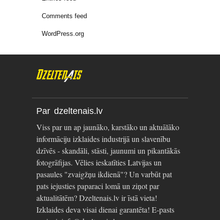
Comments feed
WordPress.org
Par dzeltenais.lv
Viss par un ap jaunāko, karstāko un aktuālāko
informāciju izklaides industrijā un slavenību
dzīvēs - skandāli, stāsti, jaunumi un pikantākās
fotogrāfijas. Vēlies ieskatīties Latvijas un
pasaules "zvaigžņu ikdienā"? Un varbūt pat
pats iejusties paparaci lomā un ziņot par
aktualitātēm? Dzeltenais.lv ir īstā vieta!
Izklaides deva visai dienai garantēta! E-pasts