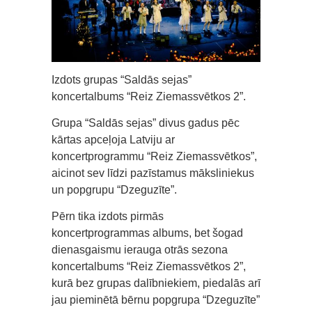
Izdots grupas “Saldās sejas”
koncertalbums “Reiz Ziemassvētkos 2”.
Grupa “Saldās sejas” divus gadus pēc
kārtas apceļoja Latviju ar
koncertprogrammu “Reiz Ziemassvētkos”,
aicinot sev līdzi pazīstamus māksliniekus
un popgrupu “Dzeguzīte”.
Pērn tika izdots pirmās
koncertprogrammas albums, bet šogad
dienasgaismu ierauga otrās sezona
koncertalbums “Reiz Ziemassvētkos 2”,
kurā bez grupas dalībniekiem, piedalās arī
jau pieminētā bērnu popgrupa “Dzeguzīte”