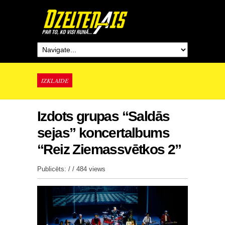
IZKLAIDE
Izdots grupas “Saldās
sejas” koncertalbums
“Reiz Ziemassvētkos 2”
Publicēts: / /
484 views