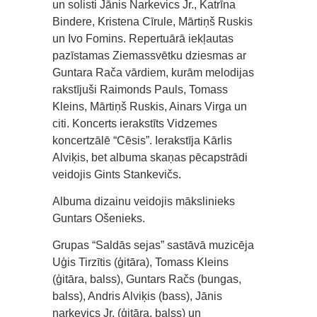
un solisti Jānis Narkevics Jr., Katrīna
Bindere, Kristena Cīrule, Mārtiņš Ruskis
un Ivo Fomins. Repertuārā iekļautas
pazīstamas Ziemassvētku dziesmas ar
Guntara Rača vārdiem, kurām melodijas
rakstījuši Raimonds Pauls, Tomass
Kleins, Mārtiņš Ruskis, Ainars Virga un
citi. Koncerts ierakstīts Vidzemes
koncertzālē “Cēsis”. Ierakstīja Kārlis
Alviķis, bet albuma skaņas pēcapstrādi
veidojis Gints Stankevičs.
Albuma dizainu veidojis mākslinieks
Guntars Ošenieks.
Grupas “Saldās sejas” sastāvā muzicēja
Uģis Tirzītis (ģitāra), Tomass Kleins
(ģitāra, balss), Guntars Račs (bungas,
balss), Andris Alviķis (bass), Jānis
narkevics Jr. (ģitāra, balss) un