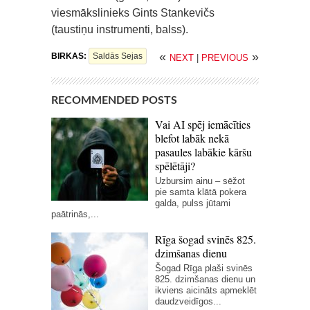
viesmākslinieks Gints Stankevičs
(taustiņu instrumenti, balss).
«
»
BIRKAS:
Saldās Sejas
NEXT
|
PREVIOUS
RECOMMENDED POSTS
Vai AI spēj iemācīties
blefot labāk nekā
pasaules labākie kāršu
spēlētāji?
Uzbursim ainu – sēžot
pie samta klātā pokera
galda, pulss jūtami
paātrinās,...
Rīga šogad svinēs 825.
dzimšanas dienu
Šogad Rīga plaši svinēs
825. dzimšanas dienu un
ikviens aicināts apmeklēt
daudzveidīgos...