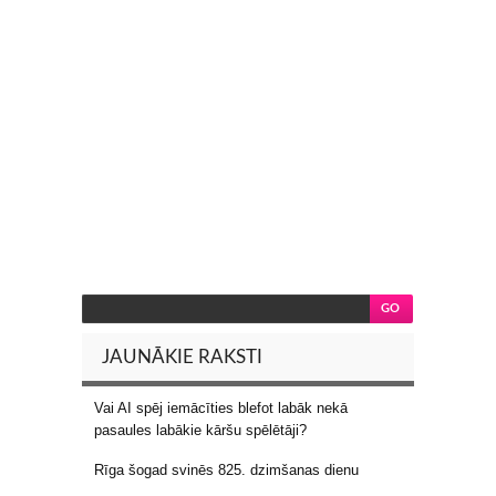
JAUNĀKIE RAKSTI
Vai AI spēj iemācīties blefot labāk nekā
pasaules labākie kāršu spēlētāji?
Rīga šogad svinēs 825. dzimšanas dienu