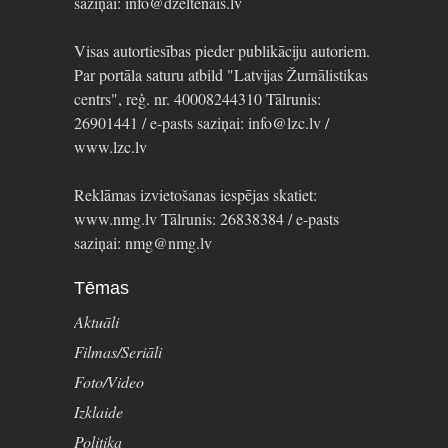
saziņai: info@dzeltenais.lv
Visas autortiesības pieder publikāciju autoriem.
Par portāla saturu atbild "Latvijas Žurnālistikas
centrs", reģ. nr. 40008244310 Tālrunis:
26901441 / e-pasts saziņai: info@lzc.lv /
www.lzc.lv
Reklāmas izvietošanas iespējas skatiet:
www.nmg.lv Tālrunis: 26838384 / e-pasts
saziņai: nmg@nmg.lv
Tēmas
Aktuāli
Filmas/Seriāli
Foto/Video
Izklaide
Politika