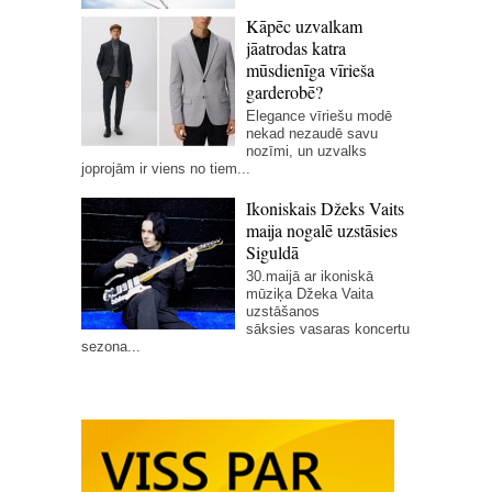
Kāpēc uzvalkam
jāatrodas katra
mūsdienīga vīrieša
garderobē?
Elegance vīriešu modē
nekad nezaudē savu
nozīmi, un uzvalks
joprojām ir viens no tiem...
Ikoniskais Džeks Vaits
maija nogalē uzstāsies
Siguldā
30.maijā ar ikoniskā
mūziķa Džeka Vaita
uzstāšanos
sāksies vasaras koncertu
sezona...